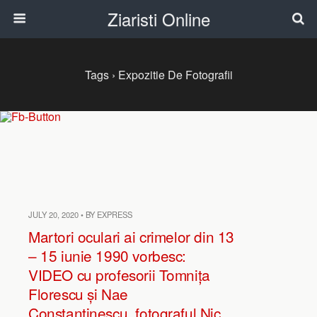
Ziaristi Online
Tags › Expozitie De Fotografii
JULY 20, 2020 • BY EXPRESS
Martori oculari ai crimelor din 13
– 15 iunie 1990 vorbesc:
VIDEO cu profesorii Tomnița
Florescu și Nae
Constantinescu, fotograful Nic