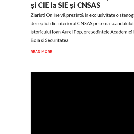
și CIE la SIE și CNSAS
Ziaristi Online vă prezintă în exclusivitate o sten
de replici din interiorul CNSAS pe tema scandalul
istoricului Ioan Aurel Pop, președintele Academiei 
Boia si Securitatea
READ MORE