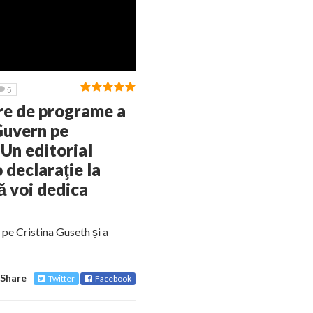
5
are de programe a
 Guvern pe
Un editorial
 declaraţie la
ă voi dedica
pe Cristina Guseth și a
Share
Twitter
Facebook