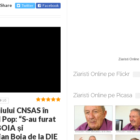
Share
Twitter
Facebook
Ziaristi Online
Ziaristi Online pe Flickr
Ziaristi Online pe Picasa
16
ului CNSAS în
 Pop: “S-au furat
BOIA și
n Boia de la DIE