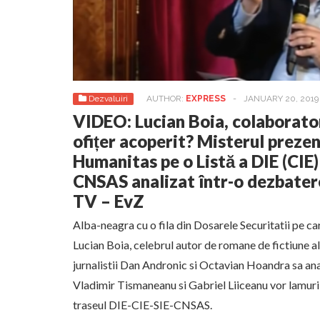
Dezvaluiri
AUTHOR:
EXPRESS
-
JANUARY 20, 2019
VIDEO: Lucian Boia, colaborator 
ofițer acoperit? Misterul prezen
Humanitas pe o Listă a DIE (CIE) 
CNSAS analizat într-o dezbat
TV – EvZ
Alba-neagra cu o fila din Dosarele Securitatii pe ca
Lucian Boia, celebrul autor de romane de fictiune a
jurnalistii Dan Andronic si Octavian Hoandra sa ana
Vladimir Tismaneanu si Gabriel Liiceanu vor lamuri m
traseul DIE-CIE-SIE-CNSAS.