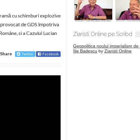
ogramă cu schimburi explozive
ui provocat de GDS împotriva
Române, si a Cazului Lucian
Ziaristi Online pe Scribd
Geopolitica noului imperialism de 
Ilie Badescu
by
Ziaristi Online
Share
Twitter
Facebook