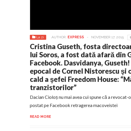
La zi
AUTHOR:
EXPRESS
-
NOVEMBER 17, 2015
Cristina Guseth, fosta directo
lui Soros, a fost dată afară din
Facebook. Dasvidanya, Guseth! 
epocal de Cornel Nistorescu şi o
cald a şefei Freedom House: “M
tranzistorilor”
Dacian Cioloș nu mai avea cui spune că a revocat-o 
postat pe Facebook retragerea macoveistei
READ MORE