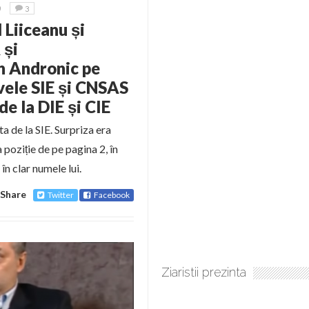
9
3
l Liiceanu și
 și
n Andronic pe
vele SIE și CNSAS
de la DIE și CIE
a de la SIE. Surpriza era
 poziție de pe pagina 2, în
în clar numele lui.
Share
Twitter
Facebook
Ziaristii prezinta