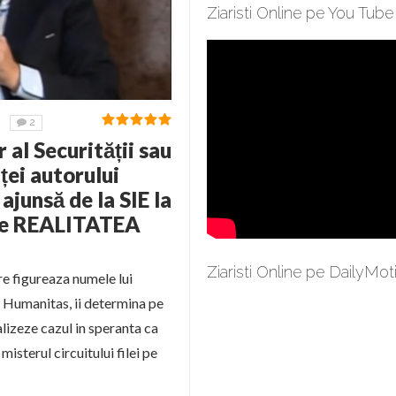
Ziaristi Online pe You Tube
2
al Securității sau
ței autorului
ajunsă de la SIE la
ere REALITATEA
Ziaristi Online pe DailyMot
re figureaza numele lui
l Humanitas, ii determina pe
lizeze cazul in speranta ca
isterul circuitului filei pe