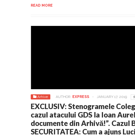
READ MORE
Arhive
AUTHOR:
EXPRESS
-
JANUARY 17, 2019
EXCLUSIV: Stenogramele Colegi
cazul atacului GDS la Ioan Aurel
documente din Arhivă!”. Cazul 
SECURITATEA: Cum a ajuns Lucia