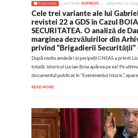
Eveniment
AUTHOR:
EXPRESS
-
JANUARY 22, 201
Cele trei variante ale lui Gabrie
revistei 22 a GDS în Cazul BOIA
SECURITATEA. O analiză de Da
marginea dezvăluirilor din Arhi
privind “Brigadierii Securității” 
După multe amânări și peripeții CNSAS a primit List
totală: istoricul Lucian Boia apărea pe ea! Pe ultima
documentul publicat în “Evenimentul Istoric”, apare 
READ MORE