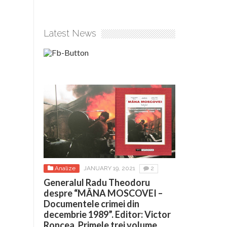
Latest News
Analize
JANUARY 19, 2021
2
Generalul Radu Theodoru
despre “MÂNA MOSCOVEI –
Documentele crimei din
decembrie 1989”. Editor: Victor
Roncea. Primele trei volume