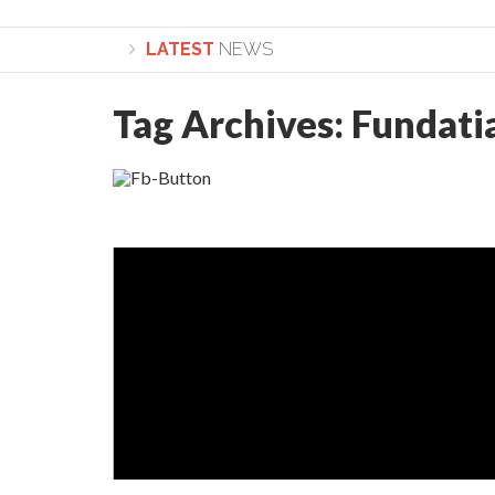
LATEST
NEWS
Tag Archives:
Fundati
Lepădarea de sine și urmarea lui Hristos. Calea spre