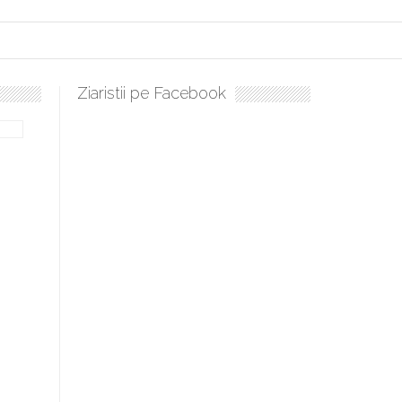
Ziaristii pe Facebook
ulați, sculați, boieri mari! Sara Nukina are nevoie de ajutorul nostru!