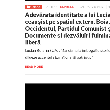
Galerie
AUTHOR:
EXPRESS
-
JANUARY 9, 2019
Adevărata identitate a lui Luci
ceaușist pe spațiul extern. Boia
Occidentul, Partidul Comunist ș
Documente și dezvăluiri fulmin
liberă
Lucian Boia, în SUA: „Marxismul a îmbogățit istor
dilueze accentul său național și patriotic“
READ MORE