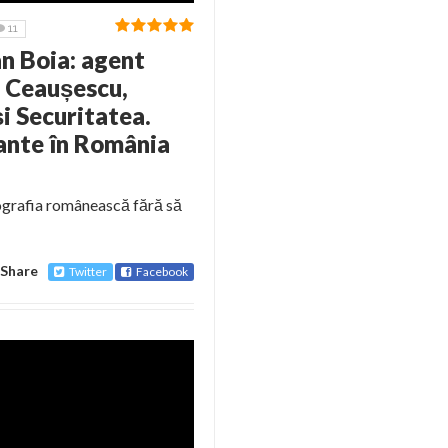
11
an Boia: agent
, Ceaușescu,
i Securitatea.
ante în România
iografia românească fără să
Share
Twitter
Facebook