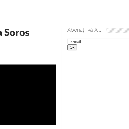
a Soros
Abonați-vă Aici!
 desăvârșire. Gând de duminică de Elena Solunca Moise
Sc