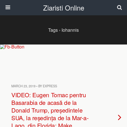
Ziaristi Online
Tags › Iohannis
MARCH 23, 2019 • BY EXPRESS
VIDEO: Eugen Tomac pentru
Basarabia de acasă de la
Donald Trump, președintele
SUA, la reședința de la Mar-a-
Lago, din Florida: Make