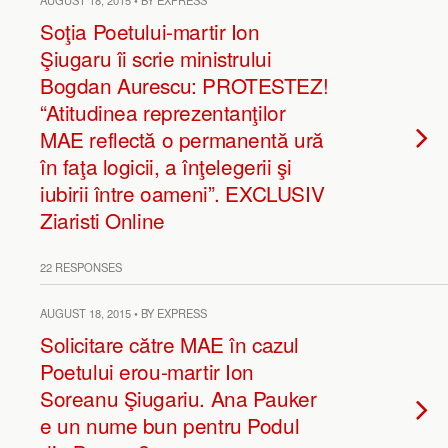
AUGUST 18, 2015 • BY EXPRESS
Soţia Poetului-martir Ion
Şiugaru îi scrie ministrului
Bogdan Aurescu: PROTESTEZ!
“Atitudinea reprezentanţilor
MAE reflectă o permanentă ură
în faţa logicii, a înţelegerii şi
iubirii între oameni”. EXCLUSIV
Ziaristi Online
22 RESPONSES
AUGUST 18, 2015 • BY EXPRESS
Solicitare către MAE în cazul
Poetului erou-martir Ion
Soreanu Şiugariu. Ana Pauker
e un nume bun pentru Podul