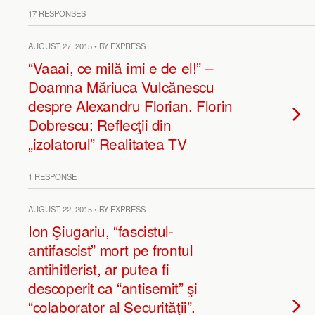
17 RESPONSES
AUGUST 27, 2015 • BY EXPRESS
“Vaaai, ce milă îmi e de el!” –
Doamna Măriuca Vulcănescu
despre Alexandru Florian. Florin
Dobrescu: Reflecţii din
„izolatorul” Realitatea TV
1 RESPONSE
AUGUST 22, 2015 • BY EXPRESS
Ion Şiugariu, “fascistul-
antifascist” mort pe frontul
antihitlerist, ar putea fi
descoperit ca “antisemit” şi
“colaborator al Securităţii”.