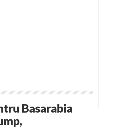
tru Basarabia
rump,