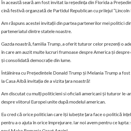
În această seară am fost invitat la reședința din Florida a Președi
cină festivă organzată de Partidul Republican cu prilejul “Lincoln 
Am răspuns acestei invitații din partea partenerilor mei politici di
parteneriatul dintre statele noastre.
Gazda noastră, familia Trump, a oferit tuturor celor prezenți o ade
în care am auzit multe lucruri frumoase despre America și despre 
și consolidată democrație din lume.
Întâlnirea cu Președintele Donald Trump și Melania Trump a fost 
la Casa Albă invitația de a vizita țara noastră!
Am discutat cu mulți politicieni si oficiali americani și tuturor l
despre viitorul Europei unite după modelul american.
Eu cred că orice politician care își iubește țara face o politică înț
pentru a o ajuta în orice împrejurare. Iar noi avem pentru ce lupt
nou! Make Romania Great Again!