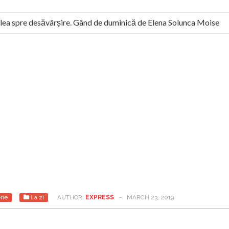
ea spre desăvârșire. Gând de duminică de Elena Solunca Moise
ul român: “românii sunt slavi, nu latini”. Fostul agent ceaușist de
rie
La zi
AUTHOR:
EXPRESS
-
MARCH 23, 2019