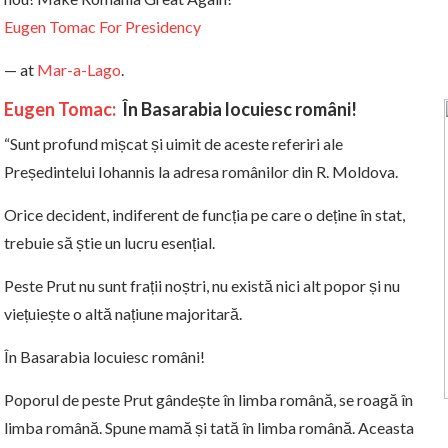
Eugen Tomac For Presidency
— at
Mar-a-Lago
.
Eugen Tomac:
În Basarabia locuiesc români!
“Sunt profund mișcat și uimit de aceste referiri ale
Președintelui Iohannis la adresa românilor din R. Moldova.
Orice decident, indiferent de funcția pe care o deține în stat,
trebuie să știe un lucru esențial.
Peste Prut nu sunt frații noștri, nu există nici alt popor și nu
viețuiește o altă națiune majoritară.
În Basarabia locuiesc români!
Poporul de peste Prut gândește în limba română, se roagă în
limba română. Spune mamă și tată în limba română. Aceasta