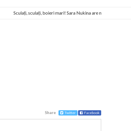
Sculați, sculați, boieri mari! Sara Nukina are nevoie de ajutorul 
 la Humanitas militează pentru federalizarea României
Share
Twitter
Facebook