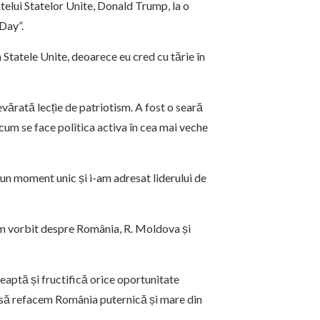
ntelui Statelor Unite, Donald Trump, la o
Day”.
n Statele Unite, deoarece eu cred cu tărie în
vărată lecție de patriotism. A fost o seară
cum se face politica activa în cea mai veche
un moment unic și i-am adresat liderului de
e-am vorbit despre România, R. Moldova și
eleaptă și fructifică orice oportunitate
a: să refacem România puternică și mare din