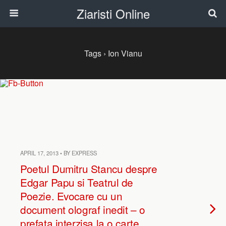
Ziaristi Online
Tags › Ion Vianu
APRIL 17, 2013 • BY EXPRESS
Poetul Dumitru Stancu despre
Edgar Papu si Teatrul de
Poezie. Evocare cu un
document olograf inedit – o
prefata interzisa la o carte