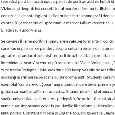
teoretică pură din toată epoca, pe cât de pură pe atât de hulită și 
Vizionar și deopotrivă cercetător al marilor orizonturi stilistice,
construcție de ontologia stilurilor prin cele trei monografii dedic
existență ”, care se ridică spre culmile marilor înălțimi teoretice i
Eliade sau Tudor Vianu.
Se cuvine să rememorăm și singularele sale performanțe în contul s
care l-au împins cei ce pândesc asupra culturii române din latura m
agitatorii și antiprotocroniștii notorii de azi se lăfăiau pe sofal
întemințat, la scurtă vreme după arestarea lui Vasile Voiculescu.
zi ce tre­cea “reîn­­gheţ”. Mai ales din 1958 încep valurile de arestăr
aspiranţi la afirmarea pe scena culturii româneşti. Studenţii care ma­
exemplul “contrare­vo­lu­ţi­o­nar” ungar, sunt cei care devin primele je
gă­tură cu manifestaţiile de-atunci, să înfunde ulterior şi ei puşcării
spaţiul universitar sau literar era pedep­sită, fie pe loc, fie mai tâ
numele sau importanţa celor în joc. Iluziile liberalismului hruşciovi
ţi­nu­ţi politici Constantin Noica şi Edgar Papu, din generaţia Eliade-