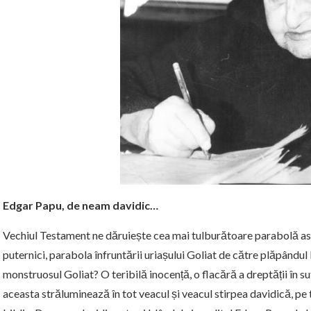
Edgar Papu, de neam davidic…
Vechiul Testament ne dăruiește cea mai tulburătoare parabolă asu
puternici, parabola înfruntării uriașului Goliat de către plăpândul
monstruosul Goliat? O teribilă inocență, o flacără a dreptății în su
aceasta străluminează în tot veacul și veacul stirpea davidică, pe to