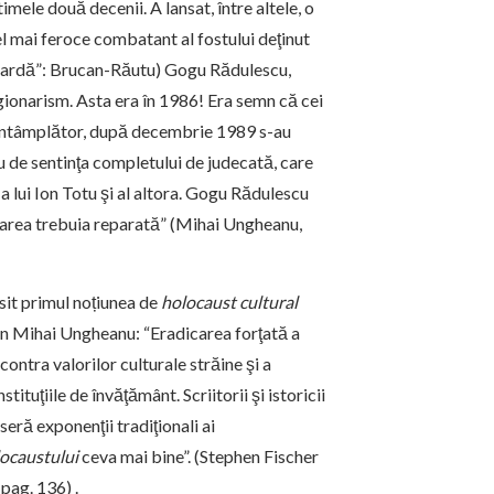
me­­le două decenii. A lansat, între altele, o
 Cel mai feroce combatant al fostului deţinut
 gardă”: Brucan-Rău­tu) Gogu Rădulescu,
gionarism. Asta era în 1986! Era semn că cei
Nu întâmplător, după decembrie 1989 s-au
u de sentinţa completului de judecată, care
a lui Ion Totu şi al altora. Gogu Rădu­les­cu
roarea trebuia reparată” (Mihai Ungheanu,
sit primul noțiunea de
holocaust cultural
rin Mihai Ungheanu: “Eradicarea forţată a
 contra valorilor culturale străine şi a
stituţiile de învăţământ. Scriitorii şi istoricii
seră exponenţii tradiţionali ai
ocaustului
ceva mai bine”. (Stephen Fischer
 pag. 136) .