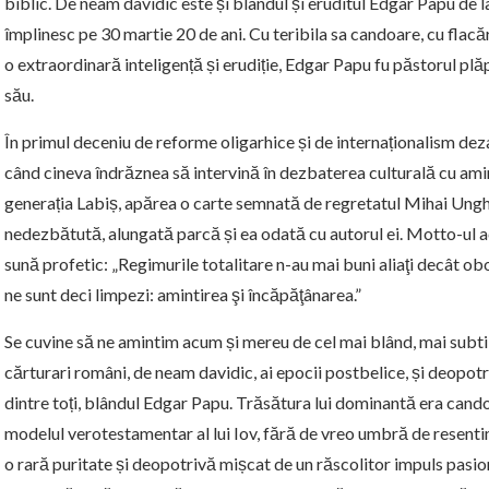
biblic. De neam davidic este și blândul și eruditul Edgar Papu de la
împlinesc pe 30 martie 20 de ani. Cu teribila sa candoare, cu flacăr
o extraordinară inteligență și erudiție, Edgar Papu fu păstorul plăp
său.
În primul deceniu de reforme oligarhice și de internaționalism deza
când cineva îndrăznea să intervină în dezbaterea culturală cu ami
generația Labiș, apărea o carte semnată de regretatul Mihai Ungh
nedezbătută, alungată parcă și ea odată cu autorul ei. Motto-ul ac
sună profetic: „Regimurile totalitare n-au mai buni aliaţi decât obo­
ne sunt deci limpezi: amin­ti­rea şi încăpăţânarea.”
Se cuvine să ne amintim acum și mereu de cel mai blând, mai subtil
cărturari români, de neam davidic, ai epocii postbelice, și deopotri
dintre toți, blândul Edgar Papu. Trăsătura lui dominantă era cand
modelul verotestamentar al lui Iov, fără de vreo umbră de resentim
o rară puritate și deopotrivă mișcat de un răscolitor impuls pasion