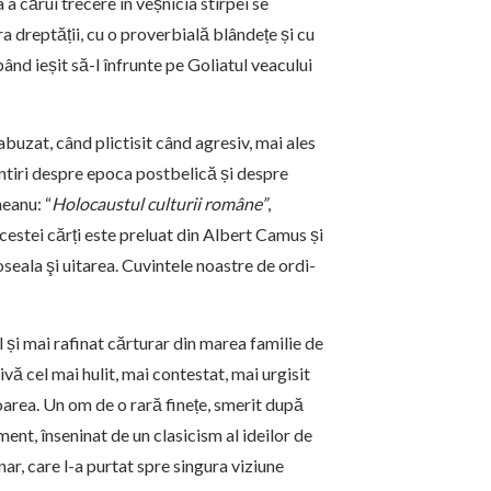
 a cărui trecere în veșnicia stirpei se
a dreptății, cu o proverbială blândețe și cu
ând ieșit să-l înfrunte pe Goliatul veacului
buzat, când plictisit când agresiv, mai ales
ntiri despre epoca postbelică și despre
eanu: “
Holocaustul culturii române”
,
estei cărți este preluat din Albert Camus și
sea­la şi uitarea. Cuvintele noas­tre de ordi­
 și mai rafinat cărturar din marea familie de
vă cel mai hulit, mai contestat, mai urgisit
oarea. Un om de o rară finețe, smerit după
ent, înseninat de un clasicism al ideilor de
ar, care l-a purtat spre singura viziune