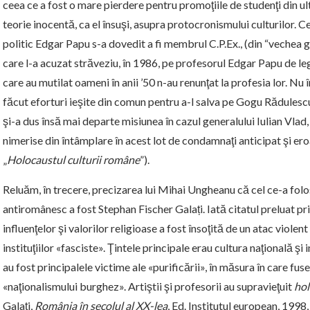
ceea ce a fost o mare pierdere pentru promoţiile de studenţi din ulti­
teorie inocentă, ca el însuşi, asupra pro­­to­cronismului culturilor.
politic Edgar Papu s-a dovedit a fi membrul C.P.Ex., (din “vechea
care l-a acuzat străveziu, în 1986, pe profesorul Edgar Papu de le
care au mutilat oameni în anii ’50 n-au renunţat la profesia lor. 
făcut eforturi ieşite din comun pentru a-l salva pe Go­gu Rădulesc
şi-a dus însă mai de­parte mi­siunea în cazul generalului Iulian Vlad, 
nimerise din întâmplare în acest lot de condamnaţi anticipat şi e
„
Holocaustul culturii române
”).
Reluăm, în trecere, precizarea lui Mihai Ungheanu că cel ce-a folo
antiromânesc a fost Stephan Fischer Galați. Iată citatul preluat p
influenţelor şi valorilor religioase a fost însoţită de un atac violent
instituţiilor «fasciste». Ţintele principale erau cultura naţională şi in
au fost principalele victime ale «purificării», în măsura în care fuse
«naţionalismului burghez». Artiştii şi profesorii au supra­vie­ţuit
hol
Galaţi,
România în secolul al XX-lea
, Ed. Institutul european, 1998,