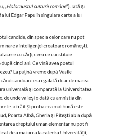
u, „
Holocaustul culturii române
”). Iată și
a lui Edgar Papu în singulara carte a lui
otul can­dide, din specia celor care nu pot
minare a inteligenţei creatoare româneşti.
 afacere cu cărţi, ceea ce constituie
e după cinci ani. Ce vină avea poetul
mnezeu? La puţină vreme după Vasile
r, a cărui candoare era egalată doar de marea
tura universală şi comparată la Universitatea
e, de unde va ieşi o dată cu amnistia din
are le-a trăit şi proba cea mai bună este
ud, Poarta Albă, Gherla şi Piteşti abia după
violentarea dreptului uman elementar nu pot fi
cat de a mai urca la catedra Uni­versităţii,