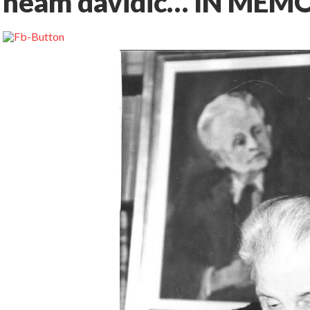
neam davidic… IN ME