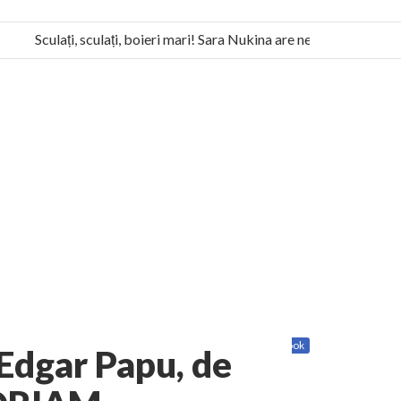
Sculați, sculați, boieri mari! Sara Nukina are nevoie de ajutorul n
a Humanitas militează pentru federalizarea României
Share
Twitter
Facebook
 Edgar Papu, de