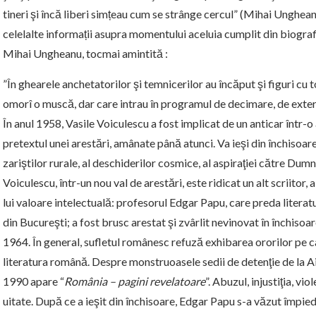
tineri şi încă liberi simțeau cum se strânge cercul” (Mihai Unghean
celelalte informații asupra momentului aceluia cumplit din biografi
Mihai Ungheanu, tocmai amintită :
”În ghearele anchetatorilor şi temnicerilor au încăput şi figuri cu t
omorî o muscă, dar care intrau în programul de decimare, de exter
În anul 1958, Vasile Voiculescu a fost implicat de un anticar într-o
pretextul unei arestări, amânate până atunci. Va ieşi din închisoar
zariştilor rurale, al deschiderilor cosmice, al aspiraţiei către Du
Voiculescu, într-un nou val de arestări, este ridicat un alt scriito
lui valoare intelectuală: profesorul Edgar Papu, care preda litera
din Bucureşti; a fost brusc arestat şi zvârlit nevinovat în închisoar
1964. În general, sufletul românesc refuză exhibarea ororilor pe c
literatura română. Despre monstruoasele sedii de detenţie de la Ai
1990 apare “
România – pagini revelatoare
”. Abu­zul, injustiţia, 
uitate. După ce a ieşit din închisoare, Edgar Papu s-a văzut împiedi