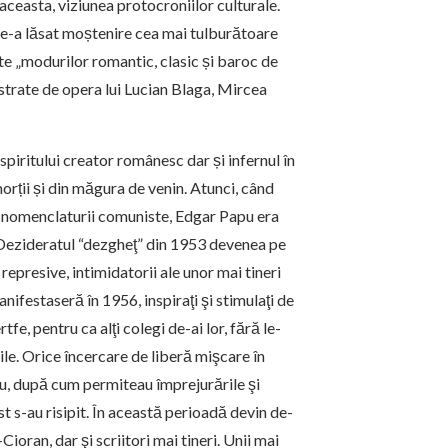
aceasta, viziunea protocroniilor culturale.
 ne-a lăsat moștenire cea mai tulburătoare
ate „modurilor romantic, clasic și baroc de
lustrate de opera lui Lucian Blaga, Mircea
piritului creator românesc dar și infernul în
orții și din măgura de venin. Atunci, când
ele nomenclaturii comuniste, Edgar Papu era
 „Dezideratul “dezgheţ” din 1953 devenea pe
i represive, intimidatorii ale unor mai tineri
ni­fes­taseră în 1956, inspiraţi şi stimulaţi de
rtfe, pentru ca alţi colegi de-ai lor, fără le­
le. Orice în­cer­ca­re de liberă mişcare în
rziu, după cum permiteau împrejurările şi
st s-au risipit. În această perioadă devin de­
Cioran, dar şi scrii­tori mai tineri. Unii mai