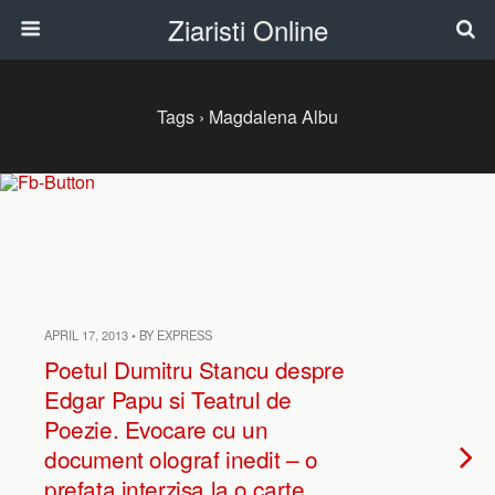
Ziaristi Online
Tags › Magdalena Albu
APRIL 17, 2013 • BY EXPRESS
Poetul Dumitru Stancu despre
Edgar Papu si Teatrul de
Poezie. Evocare cu un
document olograf inedit – o
prefata interzisa la o carte