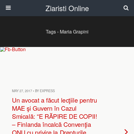
Ziaristi Online
Tags › Maria Grapini
MAY 27, 2017 • BY EXPRESS
Un avocat a făcut lecţiile pentru
MAE şi Guvern în Cazul
Smicală: “E RĂPIRE DE COPII!
– Finlanda încalcă Convenţia
ONU cu privire la Drepturile