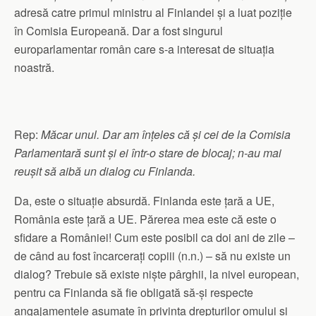
adresă catre primul ministru al Finlandei și a luat poziție
în Comisia Europeană. Dar a fost singurul
europarlamentar român care s-a interesat de situația
noastră.
Rep:
Măcar unul. Dar am înțeles că și cei de la Comisia
Parlamentară sunt și ei într-o stare de blocaj; n-au mai
reușit să aibă un dialog cu Finlanda.
Da, este o situație absurdă. Finlanda este țară a UE,
România este țară a UE. Părerea mea este că este o
sfidare a României! Cum este posibil ca doi ani de zile –
de când au fost încarcerați copiii (n.n.) – să nu existe un
dialog? Trebuie să existe niște pârghii, la nivel european,
pentru ca Finlanda să fie obligată să-și respecte
angajamentele asumate în privința drepturilor omului și