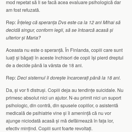
mod repetat să li se facă acea evaluare psihologică dar
am fost refuzată.
Rep:
Înțeleg că speranța Dvs este ca la 12 ani Mihai să
decidă singur, conform legii, să se întoarcă acasă și
ulterior și Maria?
Aceasta nu este o speranță. În Finlanda, copiii care sunt
luați și băgați în aceste închisori de copii își pierd dreptul
de a decide până la vârsta de 18 ani.
Rep:
Deci sistemul îi dorește încarcerați până la 18 ani.
Da, și vor fi distruși. Copiii deja au tendințe suicidale. Nu
primesc absolut nici un ajutor. N-au primit nici un suport
psihologic, din contră, din spusele copiilor, o asistentă
medicală de psihiatrie vine și îi amenință că nu vor
ajunge niciodată acasă și mă defăimează în fața lor,
efectiv mințind. Copiii sunt foarte revoltați.