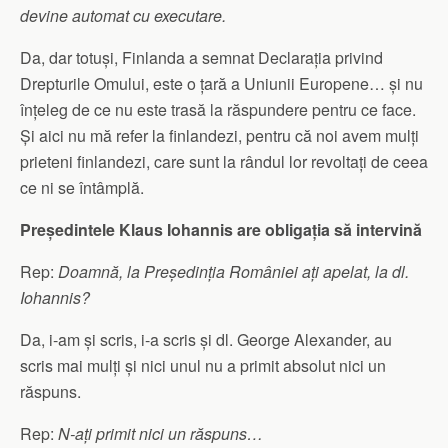
devine automat cu executare.
Da, dar totuși, Finlanda a semnat Declarația privind
Drepturile Omului, este o țară a Uniunii Europene… și nu
înțeleg de ce nu este trasă la răspundere pentru ce face.
Și aici nu mă refer la finlandezi, pentru că noi avem mulți
prieteni finlandezi, care sunt la rândul lor revoltați de ceea
ce ni se întâmplă.
Președintele Klaus Iohannis are obligația să intervină
Rep:
Doamnă, la Președinția României ați apelat, la dl.
Iohannis?
Da, i-am și scris, i-a scris și dl. George Alexander, au
scris mai mulți și nici unul nu a primit absolut nici un
răspuns.
Rep:
N-ați primit nici un răspuns…