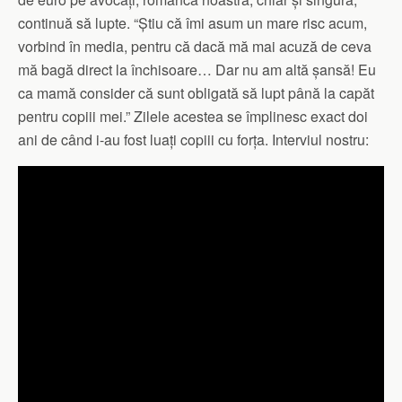
continuă să lupte. “Știu că îmi asum un mare risc acum,
vorbind în media, pentru că dacă mă mai acuză de ceva
mă bagă direct la închisoare… Dar nu am altă șansă! Eu
ca mamă consider că sunt obligată să lupt până la capăt
pentru copiii mei.” Zilele acestea se împlinesc exact doi
ani de când i-au fost luați copiii cu forța. Interviul nostru: