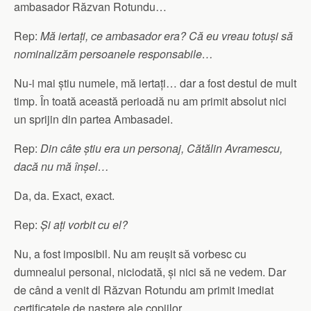
ambasador Răzvan Rotundu…
Rep:
Mă iertați, ce ambasador era? Că eu vreau totuși să
nominalizăm persoanele responsabile…
Nu-i mai știu numele, mă iertați… dar a fost destul de mult
timp. În toată această perioadă nu am primit absolut nici
un sprijin din partea Ambasadei.
Rep:
Din câte știu era un personaj, Cătălin Avramescu,
dacă nu mă înșel…
Da, da. Exact, exact.
Rep:
Și ați vorbit cu el?
Nu, a fost imposibil. Nu am reușit să vorbesc cu
dumnealui personal, niciodată, și nici să ne vedem. Dar
de când a venit dl Răzvan Rotundu am primit imediat
certificatele de naștere ale copiilor