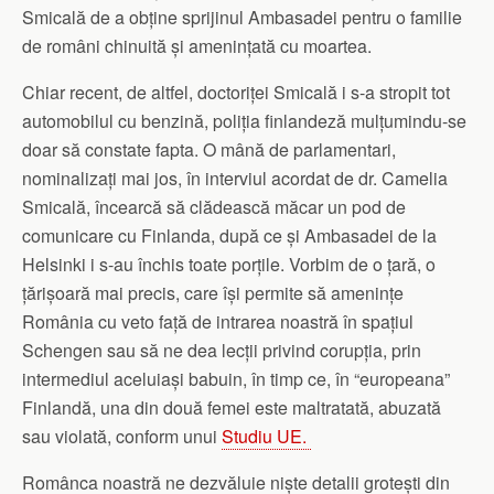
Smicală de a obține sprijinul Ambasadei pentru o familie
de români chinuită și amenințată cu moartea.
Chiar recent, de altfel, doctoriței Smicală i s-a stropit tot
automobilul cu benzină, poliția finlandeză mulțumindu-se
doar să constate fapta. O mână de parlamentari,
nominalizați mai jos, în interviul acordat de dr. Camelia
Smicală, încearcă să clădească măcar un pod de
comunicare cu Finlanda, după ce și Ambasadei de la
Helsinki i s-au închis toate porțile. Vorbim de o țară, o
țărișoară mai precis, care își permite să amenințe
România cu veto față de intrarea noastră în spațiul
Schengen sau să ne dea lecții privind corupția, prin
intermediul aceluiași babuin, în timp ce, în “europeana”
Finlandă, una din două femei este maltratată, abuzată
sau violată, conform unui
Studiu UE.
Românca noastră ne dezvăluie niște detalii grotești din