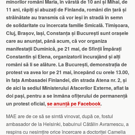
minorilor români Maria, în vârstă de 10 ani și Mihai, de
11 ani, răpiți și abuzați de Finlanda, români din țară și
străinătate au transmis că vor ieși în stradă în semn
de solidaritate cu încercata familie Smicală. Timișoara,
Cluj, Brașov, Iași, Constanța și București sunt orașele
care au anunțat, până acum, că vor organiza
manifestații Duminică, pe 21 mai, de Sfinții Împărați
Constantin și Elena, organizatorii încurajând și alți
români să li se alăture. La București, demonstrația de
protest va avea lor pe 21 mai, începând cu orele 13.00,
în fața Ambasadei Finlandei, din strada Atena nr. 2, și
de aici la sediul Ministerului Afacerilor Externe, aflat la
doi pași, pentru a se înmâna ofițerului de permanență
un protest oficial,
se anunță pe Facebook
.
MAE are de ce să se simtă vinovat, după ce, fostul
ambasador de la Helsinki, babuinul Cătălin Avramescu, a
respins cu nesimțire orice încercare a doctoriței Camelia