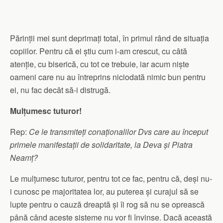
Părinții mei sunt deprimați total, în primul rând de situația
copiilor. Pentru că ei știu cum i-am crescut, cu câtă
atenție, cu biserică, cu tot ce trebuie, iar acum niște
oameni care nu au întreprins niciodată nimic bun pentru
ei, nu fac decât să-i distrugă.
Mulțumesc tuturor!
Rep:
Ce le transmiteți conaționalilor Dvs care au început
primele manifestații de solidaritate, la Deva și Piatra
Neamț?
Le mulțumesc tuturor, pentru tot ce fac, pentru că, deși nu-
i cunosc pe majoritatea lor, au puterea și curajul să se
lupte pentru o cauză dreaptă și îi rog să nu se oprească
până când aceste sisteme nu vor fi învinse. Dacă această