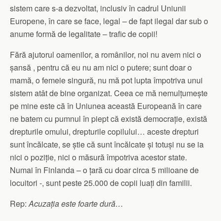
sistem care s-a dezvoltat, inclusiv în cadrul Uniunii
Europene, în care se face, legal – de fapt ilegal dar sub o
anume formă de legalitate – trafic de copii!
Fără ajutorul oamenilor, a românilor, noi nu avem nici o
șansă , pentru că eu nu am nici o putere; sunt doar o
mamă, o femeie singură, nu mă pot lupta împotriva unui
sistem atât de bine organizat. Ceea ce mă nemulțumește
pe mine este că în Uniunea această Europeană în care
ne batem cu pumnul în piept că există democrație, există
drepturile omului, drepturile copilului… aceste drepturi
sunt încălcate, se știe că sunt încălcate și totuși nu se ia
nici o poziție, nici o măsură împotriva acestor state.
Numai în Finlanda – o țară cu doar circa 5 milioane de
locuitori -, sunt peste 25.000 de copii luați din familii.
Rep:
Acuzația este foarte dură…