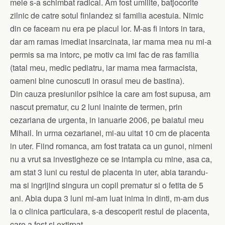
mele s-a schimbat radical. Am fost umilite, batjocorite
zilnic de catre sotul finlandez si familia acestuia. Nimic
din ce faceam nu era pe placul lor. M-as fi intors in tara,
dar am ramas imediat insarcinata, iar mama mea nu mi-a
permis sa ma intorc, pe motiv ca imi fac de ras familia
(tatal meu, medic pediatru, iar mama mea farmacista,
oameni bine cunoscuti in orasul meu de bastina).
Din cauza presiunilor psihice la care am fost supusa, am
nascut prematur, cu 2 luni inainte de termen, prin
cezariana de urgenta, in ianuarie 2006, pe baiatul meu
Mihail. In urma cezarianei, mi-au uitat 10 cm de placenta
in uter. Fiind romanca, am fost tratata ca un gunoi, nimeni
nu a vrut sa investigheze ce se intampla cu mine, asa ca,
am stat 3 luni cu restul de placenta in uter, abia tarandu-
ma si ingrijind singura un copil prematur si o fetita de 5
ani. Abia dupa 3 luni mi-am luat inima in dinti, m-am dus
la o clinica particulara, s-a descoperit restul de placenta,
care a fost si extirpat.