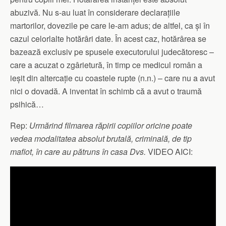
abuzivă. Nu s-au luat în considerare declarațiile
martorilor, dovezile pe care le-am adus; de altfel, ca și în
cazul celorlalte hotărâri date. În acest caz, hotărârea se
bazează exclusiv pe spusele executorului judecătoresc –
care a acuzat o zgârietură, în timp ce medicul român a
ieșit din altercație cu coastele rupte (n.n.) – care nu a avut
nici o dovadă. A inventat în schimb că a avut o traumă
psihică…
Rep:
Urmărind filmarea răpirii copiilor oricine poate
vedea modalitatea absolut brutală, criminală, de tip
mafiot, în care au pătruns în casa Dvs.
VIDEO AICI: