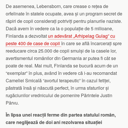
De asemenea, Lebensborn, care crease o rețea de
orfelinate în statele ocupate, avea și un program secret de
răpiri de copii considerați potriviți pentru planurile naziste.
Dacă avem în vedere ca la o populație de 5 milioane,
Finlanda a dezvoltat
un adevărat „Arhipelag Gulag” cu
peste 400 de case de copii
în care se află încarcerați spre
reeducare circa 25.000 de copii smulși de la casele lor,
avertismentul românilor din Germania ar putea fi cât se
poate de real. Mai mult, Finlanda se bucură acum de un
“exemplar” în plus, având în vedere că i-au recomandat
Cameliei Smicală “avortul terapeutic” în cazul fetiței,
păstrată însă și născută perfect, în urma sfaturilor și
rugăciunilor vrednicului de pomenire Părintele Justin
Pârvu.
În lipsa unei reacții ferme din partea statului român,
care neglijează de doi ani rezolvarea situației