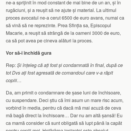
ne-a sprijinit în mod constant de mai bine de un an, și în
rugăciuni, și a reușit să ne ajute și material. La ultimul
proces avocatul ne-a cerut 6500 de euro avans, numai ca
să vină să ne reprezinte. Prea Sfinția sa, Episcopul
Macarie, a reușit să strângă de la oameni 3000 de euro,
ca să pot avea pe cineva alături la proces.
Vor să-i închidă gura
Rep:
Și înțeleg că ați fost și condamnată în final, după ce
tot Dvs ați fost agresată de comandoul care v-a răpit
copiii…
Da, am primit o condamnare de șase luni de închisoare,
cu suspendare. Deci știu că îmi asum un mare risc acum,
vorbind în media, pentru că dacă mă mai acuză de ceva
mă bagă direct la închisoare… Dar nu am altă șansă! Eu
ca mamă consider că sunt obligată să lupt până la capăt
pentru copiii mei. Hotărârea instanței este absolut