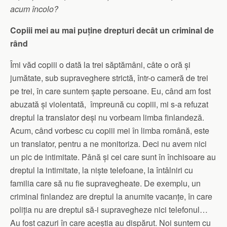
acum încolo?
Copiii mei au mai puține drepturi decât un criminal de
rând
Îmi văd copiii o dată la trei săptămâni, câte o oră și
jumătate, sub supraveghere strictă, într-o cameră de trei
pe trei, în care suntem șapte persoane. Eu, când am fost
abuzată și violentată, împreună cu copiii, mi s-a refuzat
dreptul la translator deși nu vorbeam limba finlandeză.
Acum, când vorbesc cu copiii mei în limba română, este
un translator, pentru a ne monitoriza. Deci nu avem nici
un pic de intimitate. Până și cei care sunt în închisoare au
dreptul la intimitate, la niște telefoane, la întâlniri cu
familia care să nu fie supravegheate. De exemplu, un
criminal finlandez are dreptul la anumite vacanțe, în care
poliția nu are dreptul să-i supravegheze nici telefonul…
Au fost cazuri în care aceștia au dispărut. Noi suntem cu