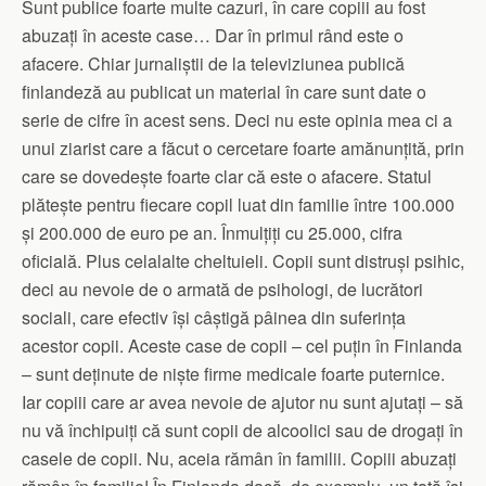
Sunt publice foarte multe cazuri, în care copiii au fost
abuzați în aceste case… Dar în primul rând este o
afacere. Chiar jurnaliștii de la televiziunea publică
finlandeză au publicat un material în care sunt date o
serie de cifre în acest sens. Deci nu este opinia mea ci a
unui ziarist care a făcut o cercetare foarte amănunțită, prin
care se dovedește foarte clar că este o afacere. Statul
plătește pentru fiecare copil luat din familie între 100.000
și 200.000 de euro pe an. Înmulțiți cu 25.000, cifra
oficială. Plus celalalte cheltuieli. Copii sunt distruși psihic,
deci au nevoie de o armată de psihologi, de lucrători
sociali, care efectiv își câștigă pâinea din suferința
acestor copii. Aceste case de copii – cel puțin în Finlanda
– sunt deținute de niște firme medicale foarte puternice.
Iar copiii care ar avea nevoie de ajutor nu sunt ajutați – să
nu vă închipuiți că sunt copii de alcoolici sau de drogați în
casele de copii. Nu, aceia rămân în familii. Copiii abuzați