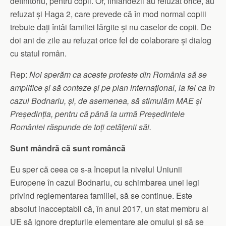
definitoriu, pentru copii. Or, finlandezii au refuzat orice, au
refuzat și Haga 2, care prevede că în mod normal copiii
trebuie dați întâi familiei lărgite și nu caselor de copii. De
doi ani de zile au refuzat orice fel de colaborare și dialog
cu statul român.
Rep:
Noi sperăm ca aceste proteste din România să se
amplifice și să conteze și pe plan internațional, la fel ca în
cazul Bodnariu, și, de asemenea, să stimulăm MAE și
Președinția, pentru că până la urmă Președintele
României răspunde de toți cetățenii săi.
Sunt mândră că sunt româncă
Eu sper că ceea ce s-a început la nivelul Uniunii
Europene în cazul Bodnariu, cu schimbarea unei legi
privind reglementarea familiei, să se continue. Este
absolut inacceptabil că, în anul 2017, un stat membru al
UE să ignore drepturile elementare ale omului și să se