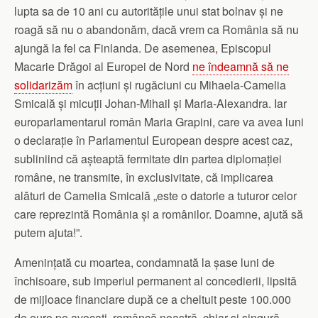
lupta sa de 10 ani cu autoritățile unui stat bolnav și ne
roagă să nu o abandonăm, dacă vrem ca România să nu
ajungă la fel ca Finlanda. De asemenea, Episcopul
Macarie Drăgoi al Europei de Nord
ne îndeamnă să ne
solidarizăm
în acțiuni și rugăciuni cu Mihaela-Camelia
Smicală și micuții Johan-Mihail și Maria-Alexandra. Iar
europarlamentarul român Maria Grapini, care va avea luni
o declarație în Parlamentul European despre acest caz,
subliniind că așteaptă fermitate din partea diplomației
române, ne transmite, în exclusivitate, că implicarea
alături de Camelia Smicală „este o datorie a tuturor celor
care reprezintă România și a românilor. Doamne, ajută să
putem ajuta!”.
Amenințată cu moartea, condamnată la șase luni de
închisoare, sub imperiul permanent al concedierii, lipsită
de mijloace financiare după ce a cheltuit peste 100.000
de euro pe avocați, româncă noastră, chiar și singură,