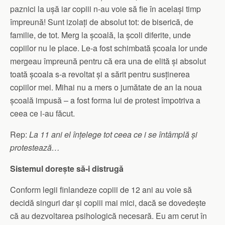
paznici la ușă iar copiii n-au voie să fie în același timp
împreună! Sunt izolați de absolut tot: de biserică, de
familie, de tot. Merg la școală, la școli diferite, unde
copiilor nu le place. Le-a fost schimbată școala lor unde
mergeau împreună pentru că era una de elită și absolut
toată școala s-a revoltat și a sărit pentru susținerea
copiilor mei. Mihai nu a mers o jumătate de an la noua
școală impusă – a fost forma lui de protest împotriva a
ceea ce i-au făcut.
Rep:
La 11 ani el înțelege tot ceea ce i se întâmplă și
protestează…
Sistemul dorește să-i distrugă
Conform legii finlandeze copiii de 12 ani au voie să
decidă singuri dar și copiii mai mici, dacă se dovedește
că au dezvoltarea psihologică necesară. Eu am cerut în