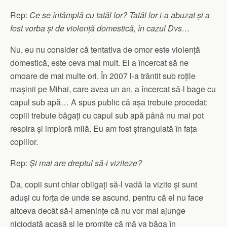
Rep:
Ce se întâmplă cu tatăl lor? Tatăl lor i-a abuzat și a
fost vorba și de violență domestică, în cazul Dvs…
Nu, eu nu consider că tentativa de omor este violență
domestică, este ceva mai mult. El a încercat să ne
omoare de mai multe ori. În 2007 l-a trântit sub roțile
mașinii pe Mihai, care avea un an, a încercat să-l bage cu
capul sub apă… A spus public că așa trebuie procedat:
copiii trebuie băgați cu capul sub apă până nu mai pot
respira și imploră milă. Eu am fost ștrangulată în fața
copiilor.
Rep:
Și mai are dreptul să-i viziteze?
Da, copii sunt chiar obligați să-l vadă la vizite și sunt
aduși cu forța de unde se ascund, pentru că el nu face
altceva decât să-i amenințe că nu vor mai ajunge
niciodată acasă și le promite că mă va băga în