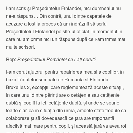
I-am scris și Președintelui Finlandei, nici dumnealui nu
ne-a răspuns… Din contră, unul dintre capetele de
acuzare a fost la proces că am îndrăznit să scriu
Președintelui Finlandei pe site-ul oficial, în momentul în
care nu am primit nici un răspuns după ce i-am trimis mai
multe scrisori.
Rep:
Președintelui României ce i-ați cerut?
I-am cerut ajutorul pentru repatrierea mea și a copiilor, în
baza Tratatelor semnate de România și Finlanda,
Bruxelles 2, excepții, care reglementează aceste situații,
în care unul dintre părinți are o cetățenie sau cetățenie
dublă și copiii la fel, cetățenie dublă, și unde se spune
foarte clar, că în situația din urmă, ambele state trebuie să
colaboreze și să dovedească ce țară are importanță
afectivă mai mare pentru copii, și această țară va avea rol