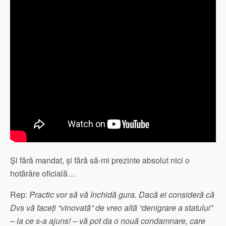
Și fără mandat, și fără să-mi prezinte absolut nici o
hotărâre oficială…
Rep:
Practic vor să vă închidă gura. Dacă ei consideră că
Dvs vă faceți “vinovată” de vreo altă “denigrare a statului”
– la ce s-a ajuns! – vă pot da o nouă condamnare, care