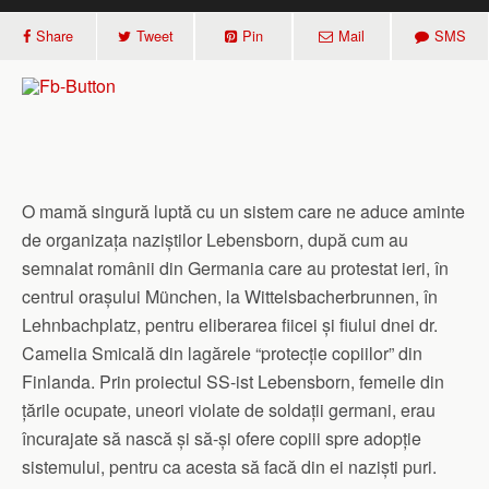
Share
Tweet
Pin
Mail
SMS
O mamă singură luptă cu un sistem care ne aduce aminte
de organizața naziștilor Lebensborn, după cum au
semnalat românii din Germania care au protestat ieri, în
centrul orașului München, la Wittelsbacherbrunnen, în
Lehnbachplatz, pentru eliberarea fiicei și fiului dnei dr.
Camelia Smicală din lagărele “protecție copiilor” din
Finlanda. Prin proiectul SS-ist Lebensborn, femeile din
țările ocupate, uneori violate de soldații germani, erau
încurajate să nască și să-și ofere copiii spre adopție
sistemului, pentru ca acesta să facă din ei naziști puri.