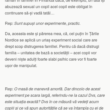
rămân în familie! În Finlanda dacă, de exemplu, un tată își
abuzează sexual un copil acel copil este obligat în
continuare să-și vadă tatăl…
Rep:
Sunt supuși unor experimente, practic.
Da, aceasta este și părerea mea, că, cel puțin în Țările
Nordice se aplică un uriaș experiment social care are
drept scop distrugerea familiei. Pentru că dacă distrugi
familia – unitatea de bază a societății – acei copii vor
deveni niște adulți foarte slabi psihic care vor fi foarte
ușor de manipulat.
Rep:
O masă de manevră amorfă. Dar dincolo de acest
experiment pe scara largă, referindu-ne la cazul Dvs, care
este situația exactă? Dvs în ce măsură vă vedeți acum
copiii și ce vă spun autoritățile că se va întampla cu ei de