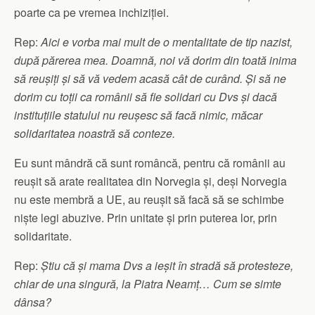
poarte ca pe vremea inchiziției.
Rep:
Aici e vorba mai mult de o mentalitate de tip nazist,
după părerea mea. Doamnă, noi vă dorim din toată inima
să reușiți și să vă vedem acasă cât de curând. Și să ne
dorim cu toții ca românii să fie solidari cu Dvs și dacă
instituțiile statului nu reușesc să facă nimic, măcar
solidaritatea noastră să conteze.
Eu sunt mândră că sunt româncă, pentru că românii au
reușit să arate realitatea din Norvegia și, deși Norvegia
nu este membră a UE, au reușit să facă să se schimbe
niște legi abuzive. Prin unitate și prin puterea lor, prin
solidaritate.
Rep:
Știu că și mama Dvs a ieșit în stradă să protesteze,
chiar de una singură, la Piatra Neamț… Cum se simte
dânsa?