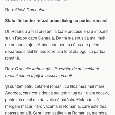
Rep:
Slavă Domnului!
Statul finlandez refuză orice dialog cu partea română
Dl. Rotundu a fost prezent la toate procesele și a întocmit
și un Raport către Centrală. Dar ni s-a spus că mai mult
nu ne poate ajuta Ambasada pentru că nu are putere
deoarece statul finlandez refuză total dialogul cu partea
română.
Rep:
O soluție trebuie găsită: vorbim de doi cetățeni
români minori răpiți în acest moment!
Și suntem patru cetățeni români, cu fiica mea mai mare,
Andreea, care consider că suntem ținuți de 10 ani captivi,
pentru că nu ni s-a dat voie să părăsim Finlanda, să
mergem măcar într-o vacanță în România, care este țara
noastră natală. Și suntem cetățeni ai României, membră