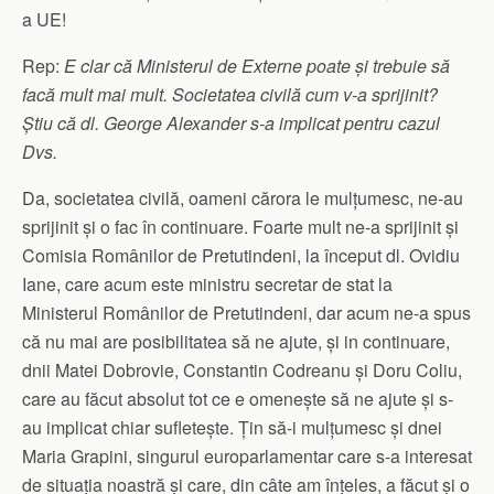
a UE!
Rep:
E clar că Ministerul de Externe poate și trebuie să
facă mult mai mult. Societatea civilă cum v-a sprijinit?
Știu că dl. George Alexander s-a implicat pentru cazul
Dvs.
Da, societatea civilă, oameni cărora le mulțumesc, ne-au
sprijinit și o fac în continuare. Foarte mult ne-a sprijinit și
Comisia Românilor de Pretutindeni, la început dl. Ovidiu
Iane, care acum este ministru secretar de stat la
Ministerul Românilor de Pretutindeni, dar acum ne-a spus
că nu mai are posibilitatea să ne ajute, și in continuare,
dnii Matei Dobrovie, Constantin Codreanu și Doru Coliu,
care au făcut absolut tot ce e omenește să ne ajute și s-
au implicat chiar sufletește. Țin să-i mulțumesc și dnei
Maria Grapini, singurul europarlamentar care s-a interesat
de situația noastră și care, din câte am înțeles, a făcut și o