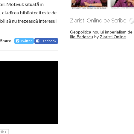
il. Motivul: situată în
, clădirea bibliotecii este de
Ziaristi Online pe Scribd
il să nu trezească interesul
Geopolitica noului imperialism de 
Ilie Badescu
by
Ziaristi Online
Share
Twitter
Facebook
1