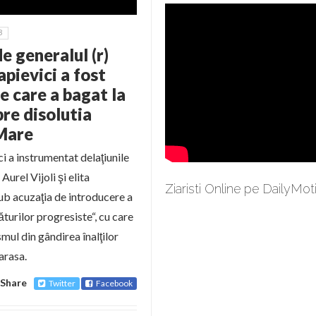
8
 generalul (r)
apievici a fost
e care a bagat la
pre disolutia
 Mare
ci a instrumentat delaţiunile
Aurel Vijoli şi elita
Ziaristi Online pe DailyMot
sub acuzaţia de introducere a
ăturilor progresiste“, cu care
ismul din gândirea înalţilor
arasa.
Share
Twitter
Facebook