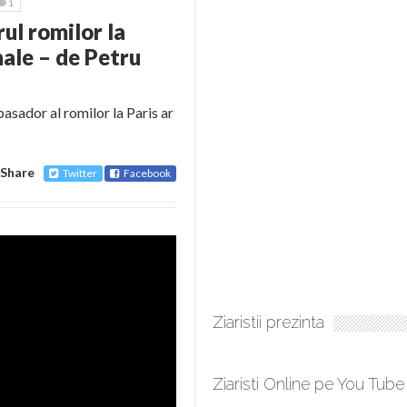
1
ul romilor la
nale – de Petru
basador al romilor la Paris ar
Share
Twitter
Facebook
Ziaristii prezinta
Ziaristi Online pe You Tube