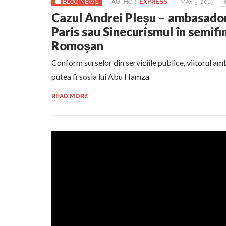
BLOG NEWS
AUTHOR:
EXPRESS
-
MAY 3, 2015
Cazul Andrei Pleşu – ambasador
Paris sau Sinecurismul în semifi
Romoşan
Conform surselor din serviciile publice, viitorul am
putea fi sosia lui Abu Hamza
READ MORE