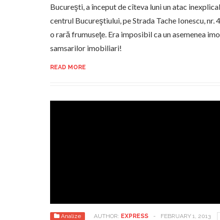
Bucureşti, a început de cîteva luni un atac inexplicab
centrul Bucureştiului, pe Strada Tache Ionescu, nr. 4
o rară frumuseţe. Era imposibil ca un asemenea imob
samsarilor imobiliari!
READ MORE
Analize
AUTHOR:
EXPRESS
-
FEBRUARY 1, 2013