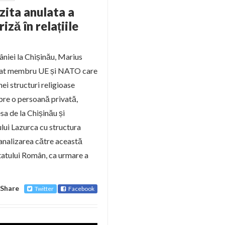
zita anulata a
ză în relațiile
niei la Chișinău, Marius
 stat membru UE și NATO care
nei structuri religioase
pre o persoană privată,
sa de la Chișinău și
lui Lazurca cu structura
canalizarea către această
tatului Român, ca urmare a
Share
Twitter
Facebook