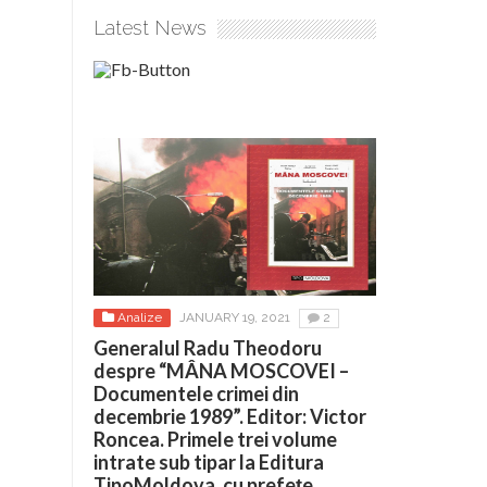
Latest News
Analize
JANUARY 19, 2021
2
Generalul Radu Theodoru
despre “MÂNA MOSCOVEI –
Documentele crimei din
decembrie 1989”. Editor: Victor
Roncea. Primele trei volume
intrate sub tipar la Editura
TipoMoldova, cu prefețe