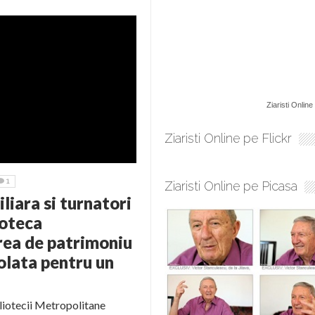
Ziaristi Online
Ziaristi Online pe Flickr
1
Ziaristi Online pe Picasa
iara si turnatori
ioteca
rea de patrimoniu
olata pentru un
bliotecii Metropolitane