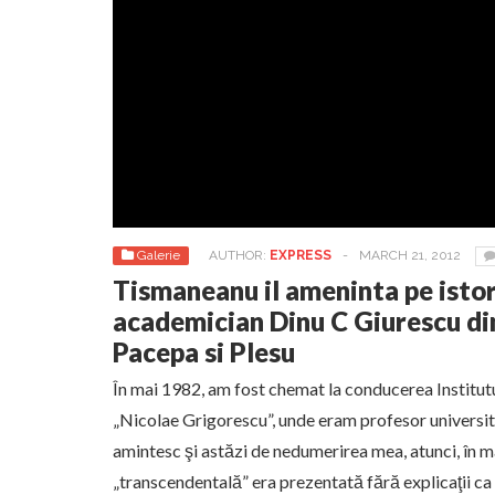
Galerie
AUTHOR:
EXPRESS
-
MARCH 21, 2012
Tismaneanu il ameninta pe istori
academician Dinu C Giurescu di
Pacepa si Plesu
În mai 1982, am fost chemat la conducerea Institutu
„Nicolae Grigorescu”, unde eram profesor universita
amintesc şi astăzi de nedumerirea mea, atunci, în 
„transcendentală” era prezentată fără explicaţii ca 