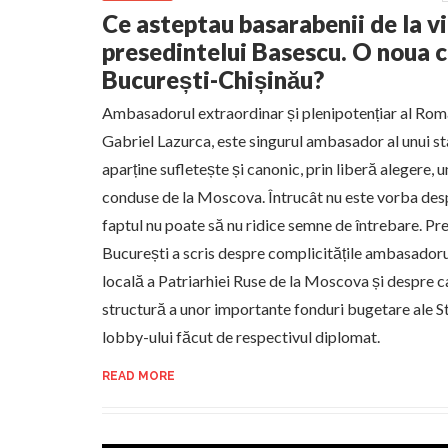
Ce asteptau basarabenii de la vi
presedintelui Basescu. O noua cri
București-Chișinău?
Ambasadorul extraordinar și plenipotențiar al Româ
Gabriel Lazurca, este singurul ambasador al unui
aparține sufletește și canonic, prin liberă alegere, u
conduse de la Moscova. Întrucât nu este vorba des
faptul nu poate să nu ridice semne de întrebare. Pre
București a scris despre complicitățile ambasadoru
locală a Patriarhiei Ruse de la Moscova și despre 
structură a unor importante fonduri bugetare ale S
lobby-ului făcut de respectivul diplomat.
READ MORE