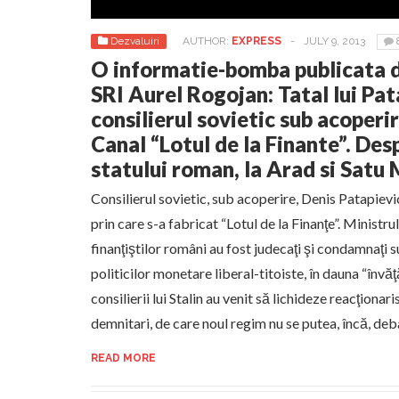
Dezvaluiri
AUTHOR:
EXPRESS
-
JULY 9, 2013
O informatie-bomba publicata de
SRI Aurel Rogojan: Tatal lui Pat
consilierul sovietic sub acoperir
Canal “Lotul de la Finante”. Des
statului roman, la Arad si Satu
Consilierul sovietic, sub acoperire, Denis Patapievi
prin care s-a fabricat “Lotul de la Finanţe”. Ministrul 
finanţiştilor români au fost judecaţi şi condamnaţi 
politicilor monetare liberal-titoiste, în dauna “învăţ
consilierii lui Stalin au venit să lichideze reacţionar
demnitari, de care noul regim nu se putea, încă, deb
READ MORE