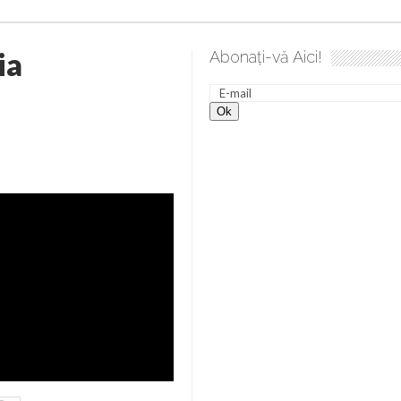
ia
Abonați-vă Aici!