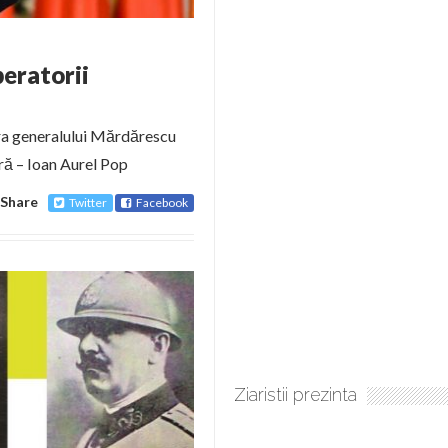
beratorii
gura generalului Mărdărescu
ră – Ioan Aurel Pop
Share
Twitter
Facebook
Ziaristii prezinta