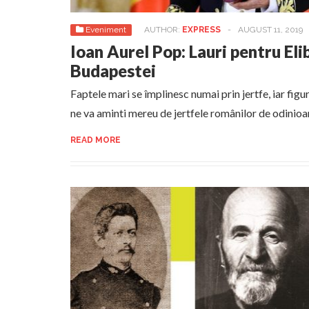
Eveniment
AUTHOR:
EXPRESS
-
AUGUST 11, 2019
Ioan Aurel Pop: Lauri pentru Eli
Budapestei
Faptele mari se împlinesc numai prin jertfe, iar fi
ne va aminti mereu de jertfele românilor de odinioa
READ MORE