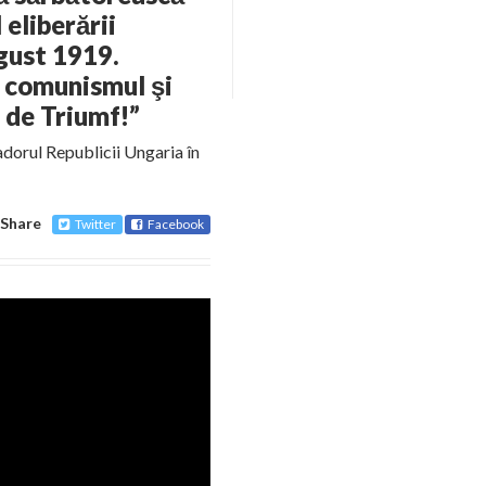
eliberării
gust 1919.
 comunismul şi
l de Triumf!”
dorul Republicii Ungaria în
Share
Twitter
Facebook