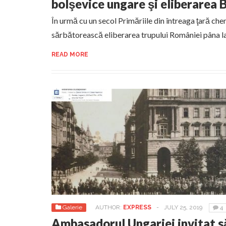
bolşevice ungare şi eliberarea 
În urmă cu un secol Primăriile din întreaga ţară ch
sărbătorească eliberarea trupului României pâna la h
READ MORE
Galerie
AUTHOR:
EXPRESS
-
JULY 25, 2019
4
Ambasadorul Ungariei invitat s