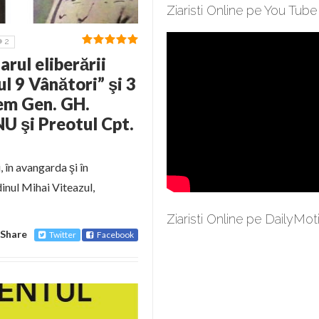
Ziaristi Online pe You Tube
2
rul eliberării
l 9 Vânători” şi 3
em Gen. GH.
 şi Preotul Cpt.
 în avangarda şi în
dinul Mihai Viteazul,
Ziaristi Online pe DailyMot
Share
Twitter
Facebook