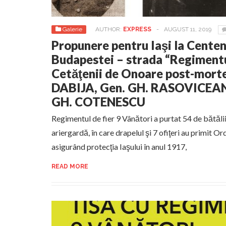
Galerie
AUTHOR:
EXPRESS
-
AUGUST 11, 2019
Propunere pentru Iaşi la Centena
Budapestei – strada “Regimentu
Cetăţenii de Onoare post-mort
DABIJA, Gen. GH. RASOVICEANU
GH. COTENESCU
Regimentul de fier 9 Vânători a purtat 54 de bătălii,
ariergardă, în care drapelul şi 7 ofiţeri au primit Or
asigurând protecţia Iaşului în anul 1917,
READ MORE