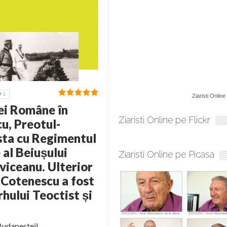
1
Ziaristi Online
tei Române în
Ziaristi Online pe Flickr
u, Preotul-
esta cu Regimentul
al Beiușului
Ziaristi Online pe Picasa
viceanu. Ulterior
 Cotenescu a fost
rhului Teoctist și
 Budapestei!