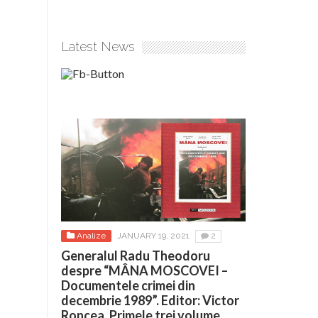
Latest News
Analize
JANUARY 19, 2021
2
Generalul Radu Theodoru
despre “MÂNA MOSCOVEI –
Documentele crimei din
decembrie 1989”. Editor: Victor
Roncea. Primele trei volume