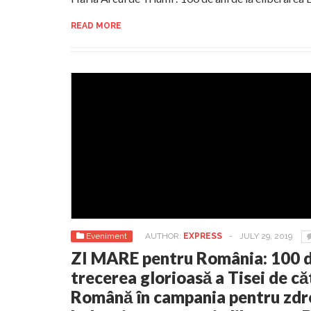
READ MORE
Eveniment
AUTHOR:
EXPRESS
-
JULY 29, 2019
ZI MARE pentru România: 100 de
trecerea glorioasă a Tisei de c
Română în campania pentru zdro