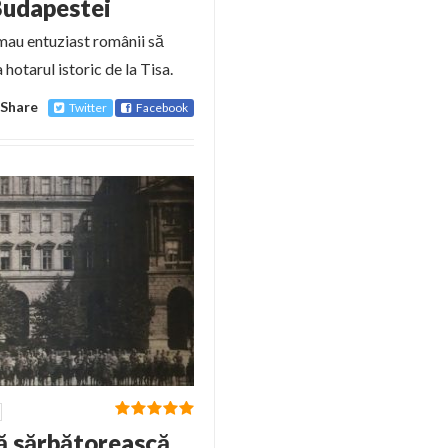
Budapestei
emau entuziast românii să
otarul istoric de la Tisa.
Share
Twitter
Facebook
ă sărbătorească