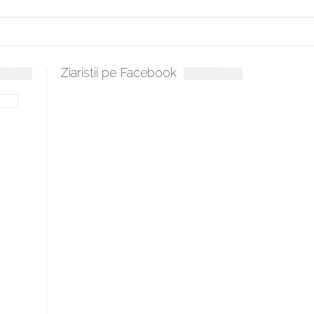
Ziaristii pe Facebook
Sculați, sculați, boieri mari! Sara Nukina are nevoie de ajutorul n