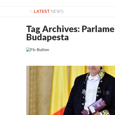
LATEST
NEWS
Tag Archives:
Parlamen
Lepădarea de sine și urmarea lui Hristos. Calea
Budapesta