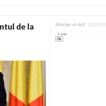
tul de la
Abonați-vă Aici!
 spre desăvârșire. Gând de duminică de Elena Solunca Moise