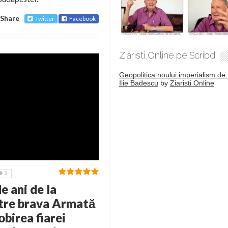
Share
Twitter
Facebook
Ziaristi Online pe Scribd
Geopolitica noului imperialism de 
Ilie Badescu
by
Ziaristi Online
2
 ani de la
ătre brava Armată
birea fiarei