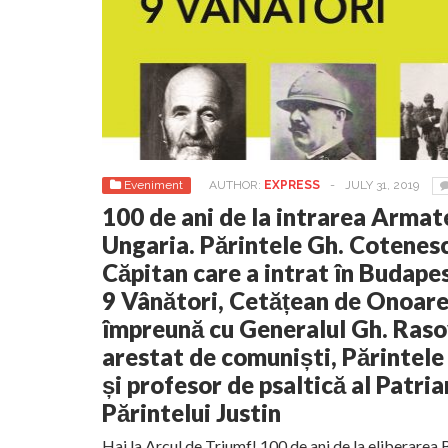
Eveniment
AUTHOR:
EXPRESS
-
JULY 31, 2019
100 de ani de la intrarea Arma
Ungaria. Părintele Gh. Cotenesc
Căpitan care a intrat în Budap
9 Vânători, Cetățean de Onoare 
împreună cu Generalul Gh. Raso
arestat de comuniști, Părintele
și profesor de psaltică al Patria
Părintelui Justin
Hai la Arcul de Triumf! 100 de ani de la eliberarea