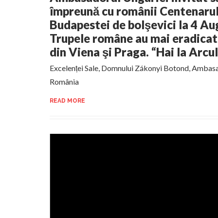
împreună cu românii Centenarul 
Budapestei de bolşevici la 4 Au
Trupele române au mai eradicat
din Viena şi Praga. “Hai la Arcu
Excelenței Sale, Domnului Zákonyi Botond, Ambasa
România
READ MORE