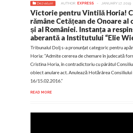
Dezvaluiri
AUTHOR:
EXPRESS
-
JANUARY 17, 2019
Victorie pentru Vintilă Horia! C
rămâne Cetățean de Onoare al 
și al României. Instanța a respi
aberantă a Institutului “Elie Wi
Tribunalul Dolj s-a pronunțat categoric pentru apăr
Horia: “Admite cererea de chemare în judecată fo
Cristina Horia, în contradictoriu cu pârâtul Consili
obiect anulare act. Anulează Hotărârea Consiliului 
16/15.02.2016.”
READ MORE