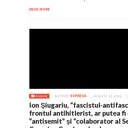
READ MORE
Analize
AUTHOR:
EXPRESS
-
AUGUST 22, 2015
Ion Şiugariu, “fascistul-antifas
frontul antihitlerist, ar putea f
“antisemit” şi “colaborator al Se