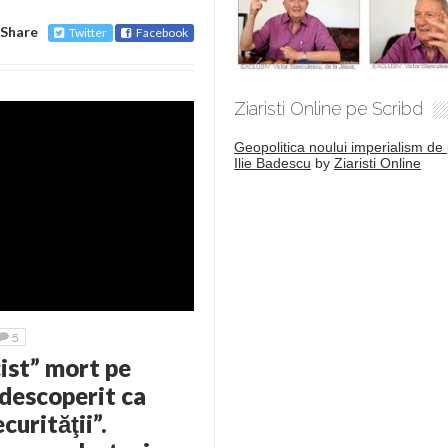
Share
Twitter
Facebook
Ziaristi Online pe Scribd
Geopolitica noului imperialism de 
Ilie Badescu
by
Ziaristi Online
5
cist” mort pe
i descoperit ca
curităţii”.