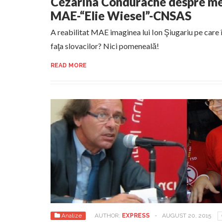
Cezarina Condurache despre men
MAE-“Elie Wiesel”-CNSAS
A reabilitat MAE imaginea lui Ion Şiugariu pe care 
faţa slovacilor? Nici pomeneală!
READ MORE
Analize
AUTHOR:
EXPRESS
-
AUGUST 20, 2015