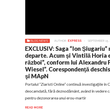
BLOG NEWS
AUTHOR:
EXPRESS
-
SEPTEMBER 15, 
EXCLUSIV: Saga “Ion Şiugariu”
departe. Acum şi Vintilă Horia 
război”, conform lui Alexandru F
Wiesel”. Corespondenţă deschi
şi MApN
Portalul “Ziaristi Online” continuă investigaţiile în 
deocamdată, fără deznodământ, având în vedere că
pentru dezonorarea unui erou-martir
READ MORE