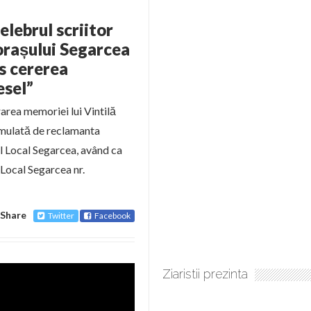
elebrul scriitor
orașului Segarcea
ns cererea
esel”
area memoriei lui Vintilă
rmulată de reclamanta
ul Local Segarcea, având ca
Local Segarcea nr.
Share
Twitter
Facebook
Ziaristii prezinta