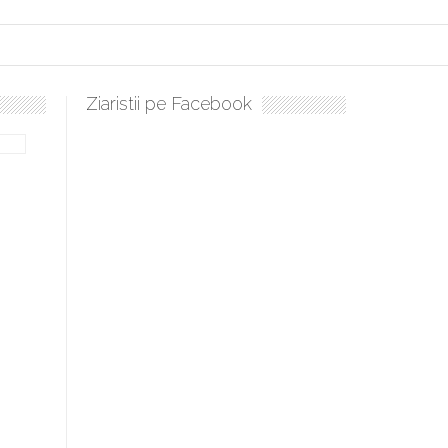
Ziaristii pe Facebook
ți, sculați, boieri mari! Sara Nukina are nevoie de ajutorul nostru!