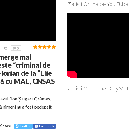
Ziaristi Online pe You Tube
2015
5
 merge mai
este “criminal de
lorian de la “Elie
să cu MAE, CNSAS
Ziaristi Online pe DailyMot
Cazul “Ion Şiugariu”, rămas,
 nimeni nu a fost pedepsit
Share
Twitter
Facebook