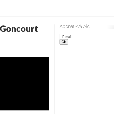
 Goncourt
Abonați-vă Aici!
esăvârșire. Gând de duminică de Elena Solunca Moise
Scula