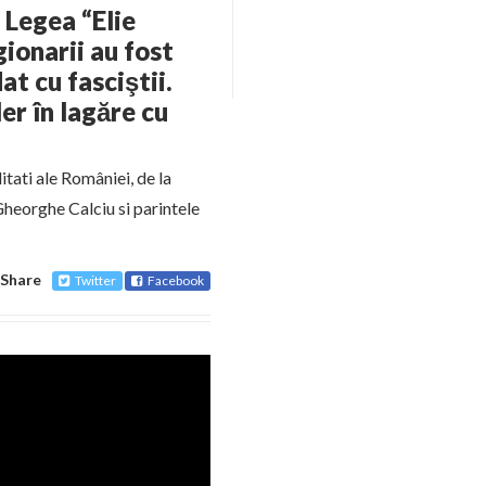
 Legea “Elie
ionarii au fost
at cu fasciştii.
ler în lagăre cu
itati ale României, de la
Gheorghe Calciu si parintele
Share
Twitter
Facebook