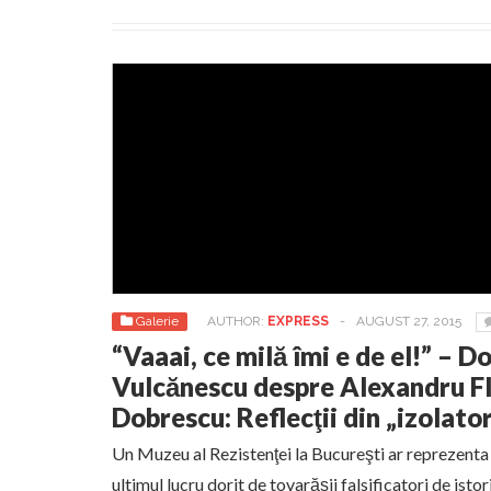
Galerie
AUTHOR:
EXPRESS
-
AUGUST 27, 2015
“Vaaai, ce milă îmi e de el!” –
Vulcănescu despre Alexandru Flo
Dobrescu: Reflecţii din „izolato
Un Muzeu al Rezistenţei la Bucureşti ar reprezenta 
ultimul lucru dorit de tovarăşii falsificatori de isto