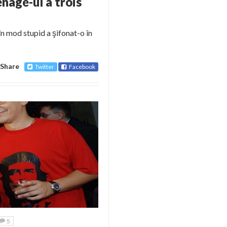
age-ul a trois
în mod stupid a şifonat-o în
Share
Twitter
Facebook
5