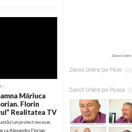
Ziaristi Online
Ziaristi Online pe Flickr
1
Ziaristi Online pe Picasa
 Doamna Măriuca
rian. Florin
rul” Realitatea TV
astăzi un proiect necesar,
rie ca Alexandru Florian