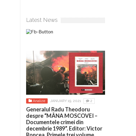
Latest News
Analize
JANUARY 19, 2021
2
Generalul Radu Theodoru
despre “MÂNA MOSCOVEI –
Documentele crimei din
decembrie 1989”. Editor: Victor
Roncea. Primele trei volume