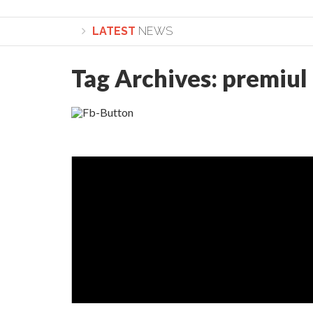
LATEST
NEWS
Tag Archives:
premiul
Lepădarea de sine și urmarea lui Hristos. Calea spre d