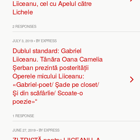
Liiceanu, cel cu Apelul către
Lichele
2 RESPONSES
JULY 3, 2019 • BY EXPRESS
Dublul standard: Gabriel
Liiceanu. Tânăra Oana Camelia
Șerban prezintă posterității
Operele micului Liiceanu:
«Gabriel-poet/ Şade pe closet/
Şi din scăfârlie/ Scoate-o
poezie»“
1 RESPONSE
JUNE 27, 2019 • BY EXPRESS
ZI TRISTĂ pentru LIICEANU. A