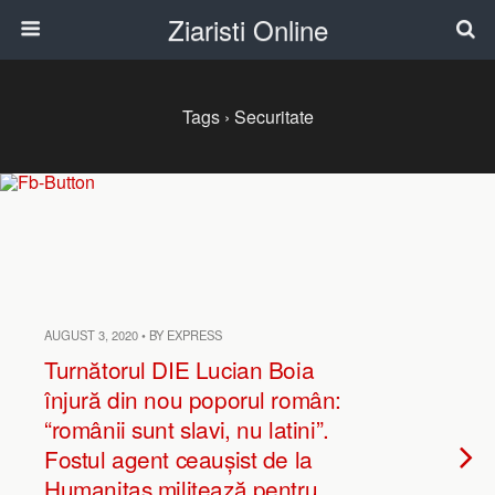
Ziaristi Online
Tags › Securitate
AUGUST 3, 2020 • BY EXPRESS
Turnătorul DIE Lucian Boia
înjură din nou poporul român:
“românii sunt slavi, nu latini”.
Fostul agent ceaușist de la
Humanitas militează pentru