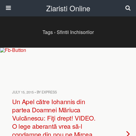
Ziaristi Online
Tags › Sfintii Inchisorilor
JULY 15, 2015 • BY EXPRESS
Un Apel către Iohannis din
partea Doamnei Măriuca
Vulcănescu: Fiţi drept! VIDEO.
O lege aberantă vrea să-l
condamne din nou pe Mircea