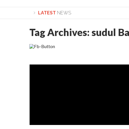
LATEST
NEWS
Tag Archives:
sudul Ba
Lepădarea de sine și urmarea lui Hristos. Calea spre