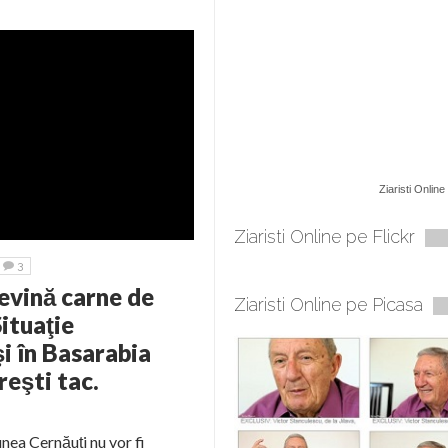
Ziaristi Online
Ziaristi Online pe Flickr
3
evină carne de
Ziaristi Online pe Picasa
Situaţie
i în Basarabia
reşti tac.
iunea Cernăuţi nu vor fi