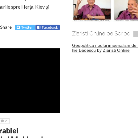
urile spre Herţa, Kiev şi
Share
Twitter
Facebook
Ziaristi Online pe Scribd
Geopolitica noului imperialism de 
Ilie Badescu
by
Ziaristi Online
2
rabiei