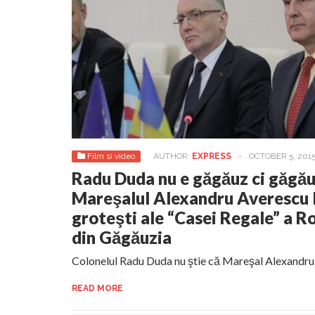
Film si video
AUTHOR:
EXPRESS
-
OCTOBER 5, 201
Radu Duda nu e găgăuz ci găgăuţ
Mareşalul Alexandru Averescu 
groteşti ale “Casei Regale” a Ro
din Găgăuzia
Colonelul Radu Duda nu ştie că Mareşal Alexandru
READ MORE