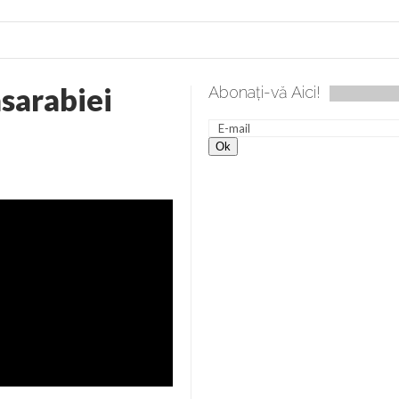
sarabiei
Abonați-vă Aici!
 desăvârșire. Gând de duminică de Elena Solunca Moise
Scu