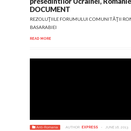
presedintilor Ucrainei, Romanie
DOCUMENT
REZOLUŢIILE FORUMULUI COMUNITĂŢII RO
BASARABIEI
READ MORE
Anti-Romania
AUTHOR:
EXPRESS
-
JUNE 16, 2013