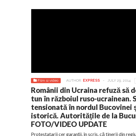
Film si video
AUTHOR:
EXPRESS
-
JULY 29, 2014
Românii din Ucraina refuză să d
tun în războiul ruso-ucrainean. 
tensionată în nordul Bucovinei ş
istorică. Autorităţile de la Bucu
FOTO/VIDEO UPDATE
Protestatarii cer garanţii, în scris, că tinerii din reg