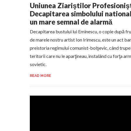
Uniunea Ziariştilor Profesioniş
Decapitarea simbolului nationa
un mare semnal de alarmă
Decapitarea bustului lui Eminescu, o copie după fr
de marele nostru artist Ion Irimescu, este un act b
preistoria regimului comunist-bolşevic, când trupe
teritorii care nu le aparţineau, instalând cu forţa ar
sovietic.
READ MORE