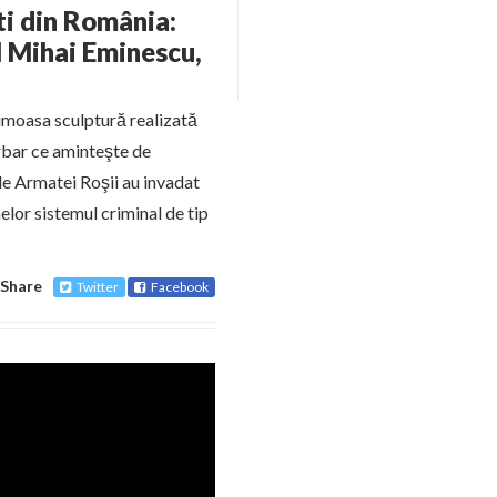
ti din România:
l Mihai Eminescu,
umoasa sculptură realizată
arbar ce aminteşte de
le Armatei Roşii au invadat
melor sistemul criminal de tip
Share
Twitter
Facebook