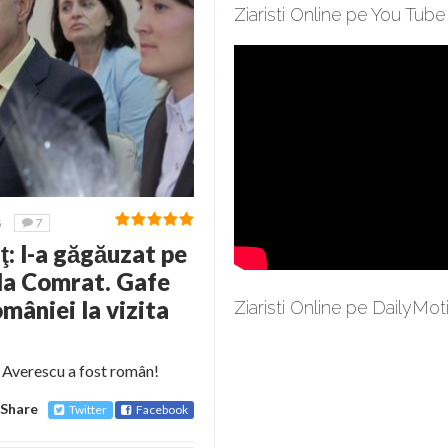
Ziaristi Online pe You Tube
5
7
: l-a găgăuzat pe
la Comrat. Gafe
mâniei la vizita
Ziaristi Online pe DailyMot
 Averescu a fost român!
Share
Twitter
Facebook