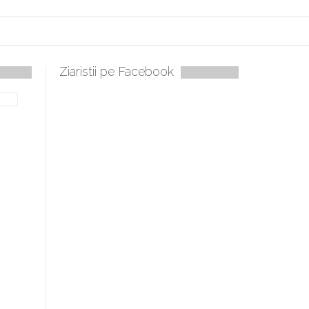
Ziaristii pe Facebook
lați, sculați, boieri mari! Sara Nukina are nevoie de ajutorul nostru!