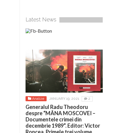
Latest News
Analize
JANUARY 19, 2021
2
Generalul Radu Theodoru
despre “MÂNA MOSCOVEI –
Documentele crimei din
decembrie 1989”. Editor: Victor
Roncea. Primele trei volume