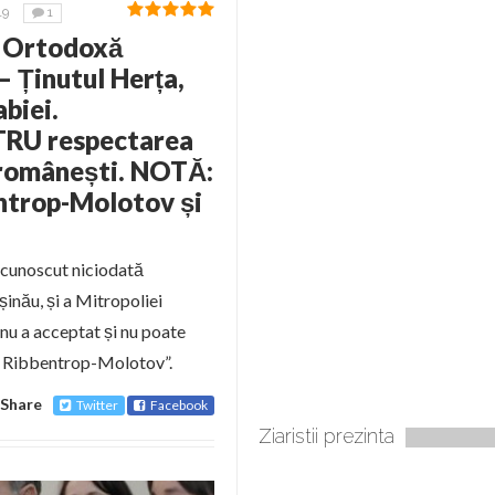
19
1
 Ortodoxă
 Ținutul Herța,
biei.
TRU respectarea
i românești. NOTĂ:
ntrop-Molotov și
ecunoscut niciodată
șinău, și a Mitropoliei
 nu a acceptat și nu poate
ui Ribbentrop-Molotov”.
Share
Twitter
Facebook
Ziaristii prezinta