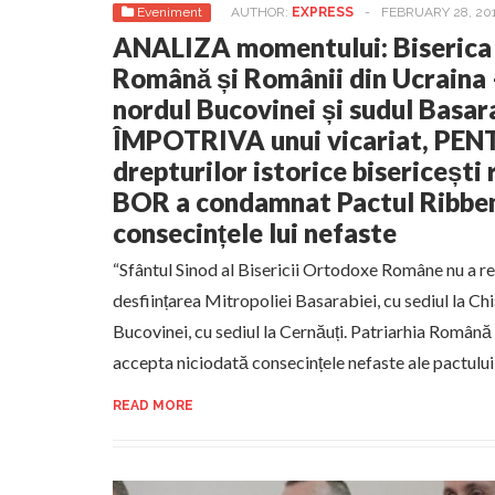
Eveniment
AUTHOR:
EXPRESS
-
FEBRUARY 28, 20
ANALIZA momentului: Biserica
Română și Românii din Ucraina –
nordul Bucovinei și sudul Basara
ÎMPOTRIVA unui vicariat, PEN
drepturilor istorice bisericeșt
BOR a condamnat Pactul Ribbe
consecințele lui nefaste
“Sfântul Sinod al Bisericii Ortodoxe Române nu a r
desființarea Mitropoliei Basarabiei, cu sediul la Chi
Bucovinei, cu sediul la Cernăuți. Patriarhia Română
accepta niciodată consecințele nefaste ale pactul
READ MORE