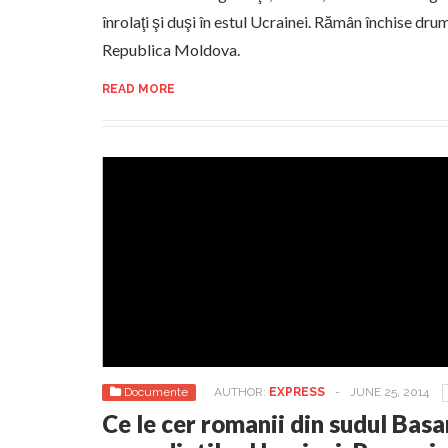
înrolaţi şi duşi în estul Ucrainei. Rămân închise drum
Republica Moldova.
READ MORE
Documente
AUTHOR:
EXPRESS
-
JUNE 25, 2014
Ce le cer romanii din sudul Basa