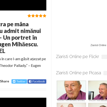
tra pe mâna
Nu admit nimănui
– Un portret în
Eugen Mihăescu.
Ziaristi Online
EL
Ziaristi Online pe Flickr
 în care l-am găsit așezat pe
 Theodor Pallady.” – Eugen
Ziaristi Online pe Picasa
Share
Twitter
Facebook