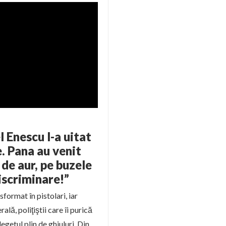
 Enescu l-a uitat
e. Pana au venit
 de aur, pe buzele
discriminare!”
sformat în pistolari, iar
ală, poliţiştii care îi purică
egetul plin de ghiuluri. Din