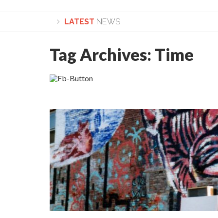
LATEST
NEWS
Tag Archives:
Time
Lepădarea de sine și urmarea lui Hristos. Calea spre