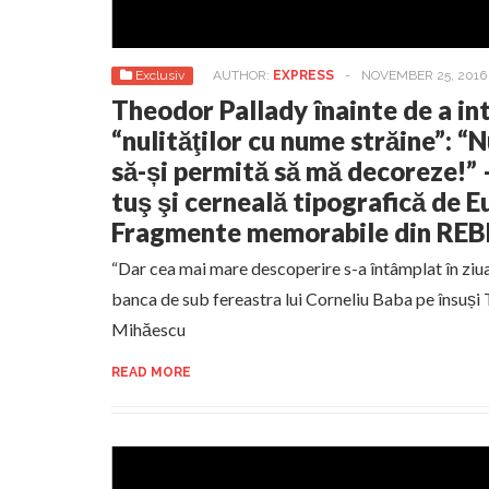
Exclusiv
AUTHOR:
EXPRESS
-
NOVEMBER 25, 2016
Theodor Pallady înainte de a in
“nulităţilor cu nume străine”: “
să-și permită să mă decoreze!” 
tuş şi cerneală tipografică de 
Fragmente memorabile din REB
“Dar cea mai mare descoperire s-a întâmplat în ziua
banca de sub fereastra lui Corneliu Baba pe însuși
Mihăescu
READ MORE