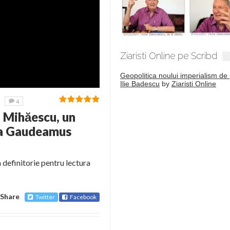
Ziaristi Online pe Scribd
Geopolitica noului imperialism de 
Ilie Badescu
by
Ziaristi Online
4
 Mihăescu, un
 la Gaudeamus
definitorie pentru lectura
Share
Twitter
Facebook