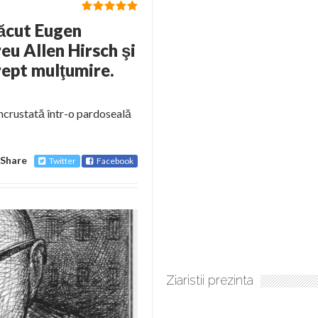
făcut Eugen
eu Allen Hirsch şi
drept mulţumire.
încrustată într-o pardoseală
Share
Twitter
Facebook
Ziaristii prezinta