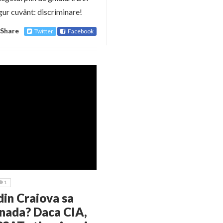
ngur cuvânt: discriminare!
Share
Twitter
Facebook
1
 din Craiova sa
anada? Daca CIA,