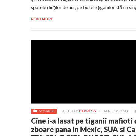
spatele dinţilor de aur, pe buzele ţiganilor stă un si
READ MORE
Dezvaluiri
AUTHOR:
EXPRESS
-
APRIL 10, 2013
Cine i-a lasat pe tiganii mafioti
zboare pana in Mexic, SUA si C