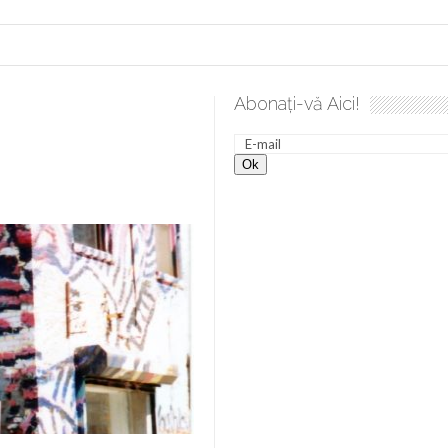
Abonați-vă Aici!
 desăvârșire. Gând de duminică de Elena Solunca Moise
Scu