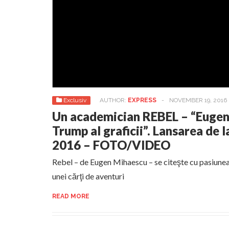
Exclusiv
AUTHOR:
EXPRESS
-
NOVEMBER 19, 2016
Un academician REBEL – “Eugen
Trump al graficii”. Lansarea de
2016 – FOTO/VIDEO
Rebel – de Eugen Mihaescu – se citeşte cu pasiunea 
unei cărţi de aventuri
READ MORE