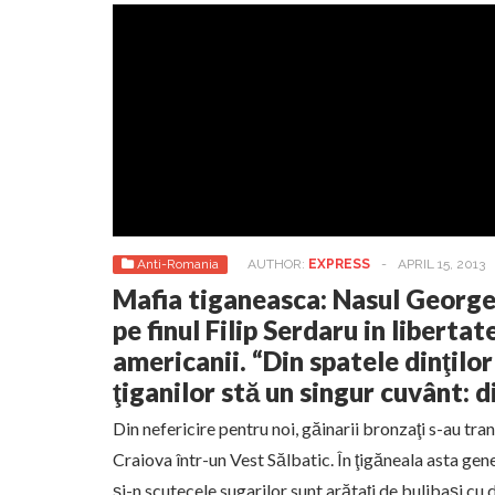
Anti-Romania
AUTHOR:
EXPRESS
-
APRIL 15, 2013
Mafia tiganeasca: Nasul Georgel
pe finul Filip Serdaru in libertat
americanii. “Din spatele dinţilor
ţiganilor stă un singur cuvânt: 
Din nefericire pentru noi, găinarii bronzaţi s-au tran
Craiova într-un Vest Sălbatic. În ţigăneala asta gener
şi-n scutecele sugarilor sunt arătaţi de bulibaşi cu d