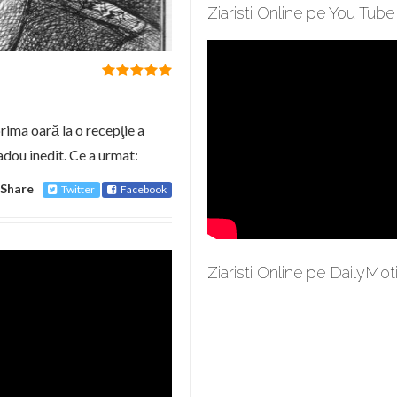
Ziaristi Online pe You Tube
rima oară la o recepţie a
dou inedit. Ce a urmat:
Share
Twitter
Facebook
Ziaristi Online pe DailyMot