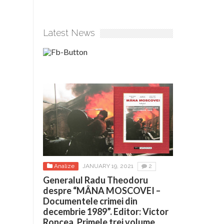
Latest News
Analize
JANUARY 19, 2021
2
Generalul Radu Theodoru
despre “MÂNA MOSCOVEI –
Documentele crimei din
decembrie 1989”. Editor: Victor
Roncea. Primele trei volume