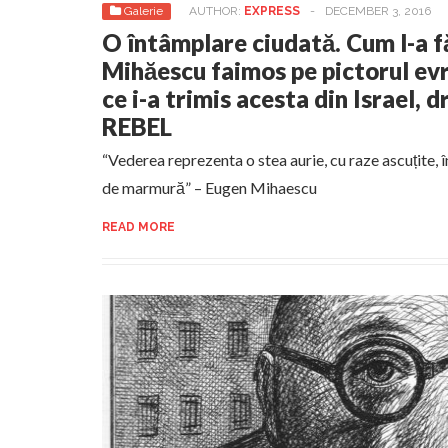
Galerie
AUTHOR:
EXPRESS
-
DECEMBER 3, 2016
O întâmplare ciudată. Cum l-a 
Mihăescu faimos pe pictorul evr
ce i-a trimis acesta din Israel, 
REBEL
“Vederea reprezenta o stea aurie, cu raze ascuțite, 
de marmură” – Eugen Mihaescu
READ MORE