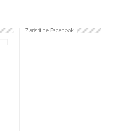
Ziaristii pe Facebook
lați, sculați, boieri mari! Sara Nukina are nevoie de ajutorul nostru!