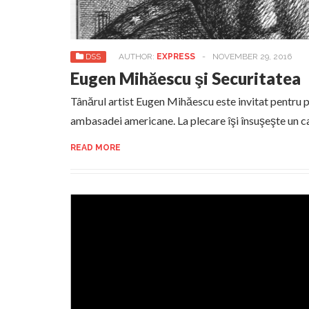
DSS
AUTHOR:
EXPRESS
-
NOVEMBER 29, 2016
Eugen Mihăescu şi Securitatea
Tânărul artist Eugen Mihăescu este invitat pentru p
ambasadei americane. La plecare îşi însuşeşte un ca
READ MORE