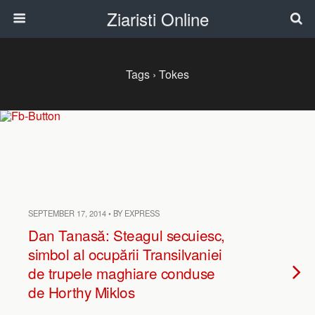
Ziaristi Online
Tags › Tokes
SEPTEMBER 17, 2014 • BY EXPRESS
Dan Tanasă: Steagul secuiesc,
simbol al ocupării Transilvaniei
de trupele maghiare conduse
de Horthy Miklos