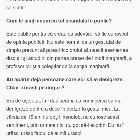
se simte:
Cum te simți acum că tot scandalul e public?
Este public pentru că vreau ca adevărul să fie cunoscut
de opinia publică. Nu este normal ca un gest atât de
simplu precum afișarea tricolorului să nască asemenea
discuții și atitudini din partea presei de limbă maghiară, a
profesorilor și a colegilor de la secția maghiară.
Au apărut deja persoane care vor să te denigreze.
Chiar îi urăști pe unguri?
Era de așteptat. Îmi dau seama că vor încerca să mă
denigreze pentru a duce în derizoriu gestul meu. La
vârsta de 15 ani nu poţi fi xenofob, nu cunosc acest
sentiment, prin urmare nici nu pot să-l exprim. Eu nu îi
urăsc, urăsc faptul că ei mă urăsc!