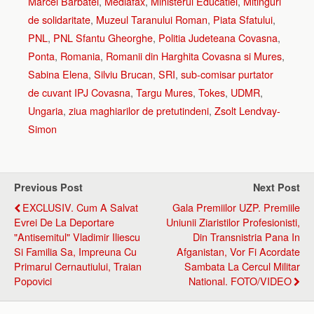
Marcel Bărbătei
,
Mediafax
,
Ministerul Educatiei
,
Mitinguri
de solidaritate
,
Muzeul Taranului Roman
,
Piata Sfatului
,
PNL
,
PNL Sfantu Gheorghe
,
Politia Judeteana Covasna
,
Ponta
,
Romania
,
Romanii din Harghita Covasna si Mures
,
Sabina Elena
,
Silviu Brucan
,
SRI
,
sub-comisar purtator
de cuvant IPJ Covasna
,
Targu Mures
,
Tokes
,
UDMR
,
Ungaria
,
ziua maghiarilor de pretutindeni
,
Zsolt Lendvay-
Simon
Previous Post
Next Post
EXCLUSIV. Cum A Salvat
Gala Premiilor UZP. Premiile
Evrei De La Deportare
Uniunii Ziaristilor Profesionisti,
"antisemitul" Vladimir Iliescu
Din Transnistria Pana In
Si Familia Sa, Impreuna Cu
Afganistan, Vor Fi Acordate
Primarul Cernautiului, Traian
Sambata La Cercul Militar
Popovici
National. FOTO/VIDEO