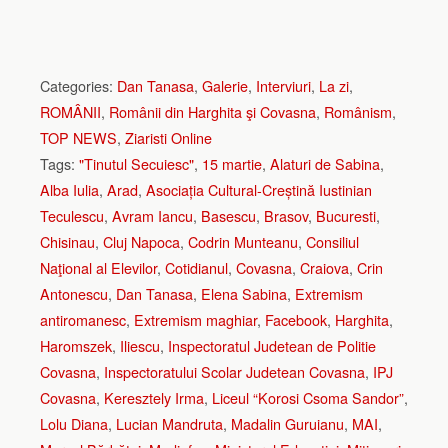
Categories:
Dan Tanasa
,
Galerie
,
Interviuri
,
La zi
,
ROMÂNII
,
Românii din Harghita şi Covasna
,
Românism
,
TOP NEWS
,
Ziaristi Online
Tags:
"Tinutul Secuiesc"
,
15 martie
,
Alaturi de Sabina
,
Alba Iulia
,
Arad
,
Asociația Cultural-Creștină Iustinian
Teculescu
,
Avram Iancu
,
Basescu
,
Brasov
,
Bucuresti
,
Chisinau
,
Cluj Napoca
,
Codrin Munteanu
,
Consiliul
Naţional al Elevilor
,
Cotidianul
,
Covasna
,
Craiova
,
Crin
Antonescu
,
Dan Tanasa
,
Elena Sabina
,
Extremism
antiromanesc
,
Extremism maghiar
,
Facebook
,
Harghita
,
Haromszek
,
Iliescu
,
Inspectoratul Judetean de Politie
Covasna
,
Inspectoratului Scolar Judetean Covasna
,
IPJ
Covasna
,
Keresztely Irma
,
Liceul “Korosi Csoma Sandor”
,
Lolu Diana
,
Lucian Mandruta
,
Madalin Guruianu
,
MAI
,