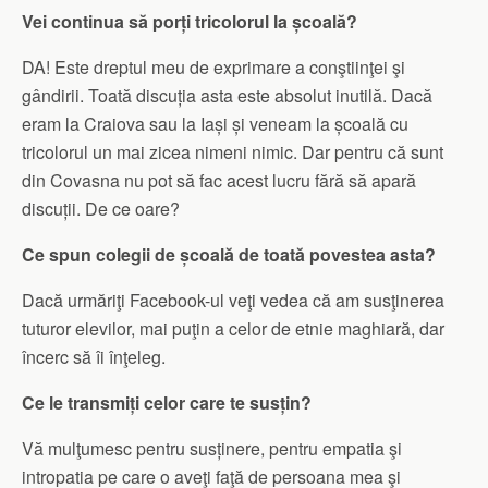
Vei continua să porți tricolorul la școală?
DA! Este dreptul meu de exprimare a conştiinţei şi
gândirii. Toată discuția asta este absolut inutilă. Dacă
eram la Craiova sau la Iași și veneam la școală cu
tricolorul un mai zicea nimeni nimic. Dar pentru că sunt
din Covasna nu pot să fac acest lucru fără să apară
discuții. De ce oare?
Ce spun colegii de școală de toată povestea asta?
Dacă urmăriţi Facebook-ul veţi vedea că am susţinerea
tuturor elevilor, mai puţin a celor de etnie maghiară, dar
încerc să îi înţeleg.
Ce le transmiți celor care te susțin?
Vă mulţumesc pentru susținere, pentru empatia şi
intropatia pe care o aveţi faţă de persoana mea şi