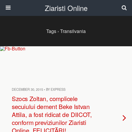
Ziaristi Online
Tags › Transilvania
DECEMBER 30, 2015 • BY EXPRESS
Szocs Zoltan, complicele
secuiului dement Beke Istvan
Attila, a fost ridicat de DIICOT,
conform previziunilor Ziaristi
Online. FELICITĂRI!