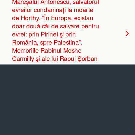
Mareşalul Antonescu, salvatorul
evreilor condamnaţi la moarte
de Horthy. “În Europa, existau
doar două căi de salvare pentru
evrei: prin Pirinei şi prin
România, spre Palestina”.
Memoriile Rabinul Moshe
Carmilly şi ale lui Raoul Şorban
NO RESPONSES
JULY 25, 2015 • BY EXPRESS
Hungarian Spectrum:
Hungarian spies are
everywhere. An analyse by Eva
S. Balogh
NO RESPONSES