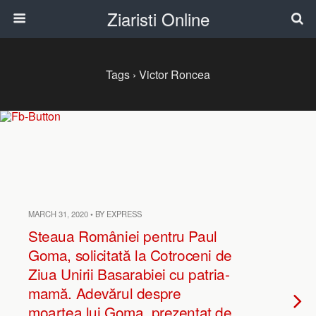
Ziaristi Online
Tags › Victor Roncea
MARCH 31, 2020 • BY EXPRESS
Steaua României pentru Paul
Goma, solicitată la Cotroceni de
Ziua Unirii Basarabiei cu patria-
mamă. Adevărul despre
moartea lui Goma, prezentat de