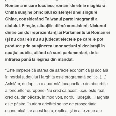
România în care locuiesc români de etnie maghiară,
China susţine principiul existenţei unei singure
Chine, considerând Taiwanul parte integrantă a
statului. Fireşte, situaţiile diferă consistent. Niciunul
dintre cei doi reprezentanţi ai Parlamentului României
(şi nu doar ei) nu au judecat efectele pe care le pot
produce prin susţinerea unor acţiuni şi declaraţii în
spaţiul public, uitând că sunt parlamentari, de la
intrarea până la ieşirea din mandat.
“Este limpede că starea de sărăcie economică şi socială
în nordul judeţului Harghita este programată politic. (…)
Asistăm, de fapt, la o aparentă incapacitate de absorbţie
a fondurilor europene. Nu cred că acest lucru este real,
cred că, din păcate, în mod voit, nordul judeţului Harghita
este păstrat în afara oricărei şanse de prosperitate
economică, iar acest lucru, replicat şi în alte zone ale