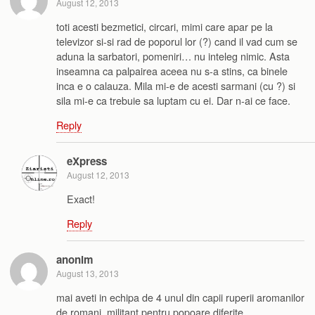
August 12, 2013
toti acesti bezmetici, circari, mimi care apar pe la
televizor si-si rad de poporul lor (?) cand il vad cum se
aduna la sarbatori, pomeniri… nu inteleg nimic. Asta
inseamna ca palpairea aceea nu s-a stins, ca binele
inca e o calauza. Mila mi-e de acesti sarmani (cu ?) si
sila mi-e ca trebuie sa luptam cu ei. Dar n-ai ce face.
Reply
eXpress
August 12, 2013
Exact!
Reply
anonim
August 13, 2013
mai aveti in echipa de 4 unul din capii ruperii aromanilor
de romani, militant pentru popoare diferite