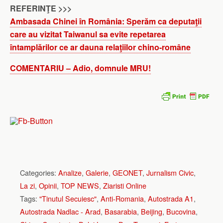
REFERINŢE >>>
Ambasada Chinei în România: Sperăm ca deputaţii
care au vizitat Taiwanul sa evite repetarea
întamplărilor ce ar dauna relaţiilor chino-române
COMENTARIU – Adio, domnule MRU!
Categories:
Analize
,
Galerie
,
GEONET
,
Jurnalism Civic
,
La zi
,
Opinii
,
TOP NEWS
,
Ziaristi Online
Tags:
"Tinutul Secuiesc"
,
Anti-Romania
,
Autostrada A1
,
Autostrada Nadlac - Arad
,
Basarabia
,
Beijing
,
Bucovina
,