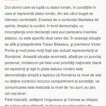
Doi domni care se luptă cu statul român, în condiţiile în
care ei reprezintă statul român, din ale cărui buget se
hărnesc confortabil. Eroarea de a confunda libertatea de
opinie, dreptul la cuvânt, în fond democraţia, cu
inconştienţa unor declaraţii care pun persoana înaintea
statului, nu este specific doar celor doi. În aceeaşi situaţie
se află şi preşedintele Traian Băsescu, şi premierul Victor
Ponta şi mult prea mulţi foşti sau actuali reprezentanţi ai
României. Această situaţie anormală, aflată pe un punctaj
personal, nicidecum pe lista unei priorităţi naţionale (dacă
tot reprezinţi şi eşti în plata statului român) este
demonstraţia simplă a faptului că România la nivel de stat
nu deţine controlul niciunui compartiment al societăţii, iar
comunicarea este realizată la nivel de “eu sunt, eu ştiu
cel mai bine”.
Fără îndoială, cetăţenii Ungureanu şi Cernea au dreptul
de a face orice afirmaţii, la fel cum pe orice petec din