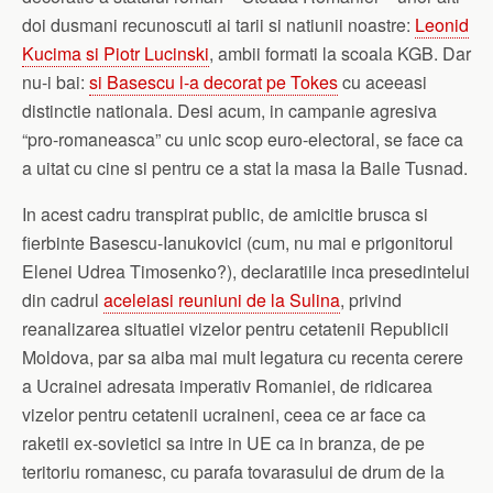
doi dusmani recunoscuti ai tarii si natiunii noastre:
Leonid
Kucima si Piotr Lucinski
, ambii formati la scoala KGB. Dar
nu-i bai:
si Basescu l-a decorat pe Tokes
cu aceeasi
distinctie nationala. Desi acum, in campanie agresiva
“pro-romaneasca” cu unic scop euro-electoral, se face ca
a uitat cu cine si pentru ce a stat la masa la Baile Tusnad.
In acest cadru transpirat public, de amicitie brusca si
fierbinte Basescu-Ianukovici (cum, nu mai e prigonitorul
Elenei Udrea Timosenko?), declaratiile inca presedintelui
din cadrul
aceleiasi reuniuni de la Sulina
, privind
reanalizarea situatiei vizelor pentru cetatenii Republicii
Moldova, par sa aiba mai mult legatura cu recenta cerere
a Ucrainei adresata imperativ Romaniei, de ridicarea
vizelor pentru cetatenii ucraineni, ceea ce ar face ca
raketii ex-sovietici sa intre in UE ca in branza, de pe
teritoriu romanesc, cu parafa tovarasului de drum de la