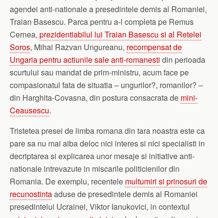
agendei anti-nationale a presedintele demis al Romaniei,
Traian Basescu. Parca pentru a-l completa pe Remus
Cernea,
prezidentiabilul lui Traian Basescu si al Retelei
Soros
, Mihai Razvan Ungureanu,
recompensat de
Ungaria pentru actiunile sale anti-romanesti
din perioada
scurtului sau mandat de prim-ministru, acum face pe
compasionatul fata de situatia – ungurilor?, romanilor? –
din Harghita-Covasna, din postura consacrata de
mini-
Ceausescu
.
Tristetea presei de limba romana din tara noastra este ca
pare sa nu mai aiba deloc nici interes si nici specialisti in
decriptarea si explicarea unor mesaje si initiative anti-
nationale intrevazute in miscarile politicienilor din
Romania. De exemplu, recentele
multumiri si prinosuri de
recunostinta
aduse de presedintele demis al Romaniei
presedintelui Ucrainei, Viktor Ianukovici, in contextul