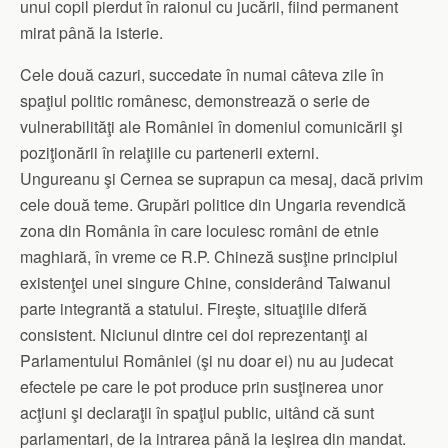
unui copil pierdut în raionul cu jucării, fiind permanent
mirat până la isterie.
Cele două cazuri, succedate în numai câteva zile în
spaţiul politic românesc, demonstrează o serie de
vulnerabilităţi ale României în domeniul comunicării şi
poziţionării în relaţiile cu partenerii externi.
Ungureanu şi Cernea se suprapun ca mesaj, dacă privim
cele două teme. Grupări politice din Ungaria revendică
zona din România în care locuiesc români de etnie
maghiară, în vreme ce R.P. Chineză susţine principiul
existenţei unei singure Chine, considerând Taiwanul
parte integrantă a statului. Fireşte, situaţiile diferă
consistent. Niciunul dintre cei doi reprezentanţi ai
Parlamentului României (şi nu doar ei) nu au judecat
efectele pe care le pot produce prin susţinerea unor
acţiuni şi declaraţii în spaţiul public, uitând că sunt
parlamentari, de la intrarea până la ieşirea din mandat.