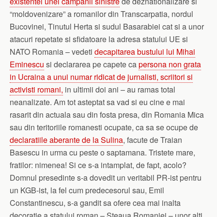
existentei unei campanii sinistre
de deznationalizare si
“moldovenizare” a romanilor din Transcarpatia, nordul
Bucovinei, Tinutul Herta si sudul Basarabiei cat si a unor
atacuri repetate si sfidatoare la adresa statului UE si
NATO Romania – vedeti
decapitarea bustului lui Mihai
Eminescu
si declararea pe capete ca
persona non grata
in Ucraina a unui numar ridicat de jurnalisti, scriitori si
activisti romani,
in ultimii doi ani – au ramas total
neanalizate. Am tot asteptat sa vad si eu cine e mai
rasarit din actuala sau din fosta presa, din Romania Mica
sau din teritoriile romanesti ocupate, ca sa se ocupe de
declaratiile aberante de la Sulina
, facute de Traian
Basescu in urma cu peste o saptamana. Tristete mare,
fratilor: nimenea! Si ce s-a intamplat, de fapt, acolo?
Domnul presedinte s-a dovedit un veritabil PR-ist pentru
un KGB-ist, la fel cum predecesorul sau, Emil
Constantinescu, s-a gandit sa ofere cea mai inalta
decoratie a statului roman – Steaua Romaniei – unor alti