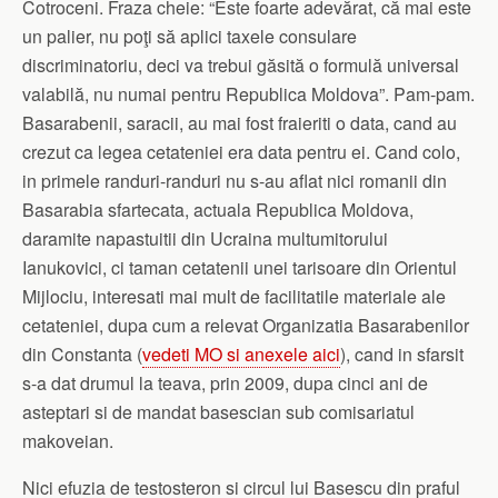
Cotroceni. Fraza cheie: “Este foarte adevărat, că mai este
un palier, nu poţi să aplici taxele consulare
discriminatoriu, deci va trebui găsită o formulă universal
valabilă, nu numai pentru Republica Moldova”. Pam-pam.
Basarabenii, saracii, au mai fost fraieriti o data, cand au
crezut ca legea cetateniei era data pentru ei. Cand colo,
in primele randuri-randuri nu s-au aflat nici romanii din
Basarabia sfartecata, actuala Republica Moldova,
daramite napastuitii din Ucraina multumitorului
Ianukovici, ci taman cetatenii unei tarisoare din Orientul
Mijlociu, interesati mai mult de facilitatile materiale ale
cetateniei, dupa cum a relevat Organizatia Basarabenilor
din Constanta (
vedeti MO si anexele aici
), cand in sfarsit
s-a dat drumul la teava, prin 2009, dupa cinci ani de
asteptari si de mandat basescian sub comisariatul
makoveian.
Nici efuzia de testosteron si circul lui Basescu din praful