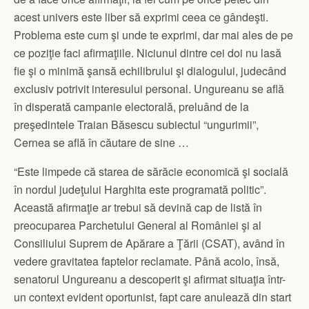
acest univers este liber să exprimi ceea ce gândeşti.
Problema este cum şi unde te exprimi, dar mai ales de pe
ce poziţie faci afirmaţiile. Niciunul dintre cei doi nu lasă
fie şi o minimă şansă echilibrului şi dialogului, judecând
exclusiv potrivit interesului personal. Ungureanu se află
în disperată campanie electorală, preluând de la
preşedintele Traian Băsescu subiectul “ungurimii”,
Cernea se află în căutare de sine …
“Este limpede că starea de sărăcie economică şi socială
în nordul judeţului Harghita este programată politic”.
Această afirmaţie ar trebui să devină cap de listă în
preocuparea Parchetului General al României şi al
Consiliului Suprem de Apărare a Ţării (CSAT), având în
vedere gravitatea faptelor reclamate. Până acolo, însă,
senatorul Ungureanu a descoperit şi afirmat situaţia într-
un context evident oportunist, fapt care anulează din start