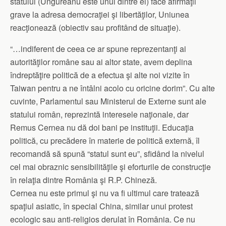
statului (Ungureanu este unul dintre ei) face afirmaţii
grave la adresa democraţiei şi libertăţilor, Uniunea
reacţionează (obiectiv sau profitând de situaţie).
“…indiferent de ceea ce ar spune reprezentanţi ai
autorităţilor române sau ai altor state, avem deplina
îndreptăţire politică de a efectua şi alte noi vizite în
Taiwan pentru a ne întâlni acolo cu oricine dorim”. Cu alte
cuvinte, Parlamentul sau Ministerul de Externe sunt ale
statului român, reprezintă interesele naţionale, dar
Remus Cernea nu dă doi bani pe instituţii. Educaţia
politică, cu precădere în materie de politică externă, îl
recomandă să spună “statul sunt eu”, sfidând la nivelul
cel mai obraznic sensibilităţile şi eforturile de construcţie
în relaţia dintre România şi R.P. Chineză.
Cernea nu este primul şi nu va fi ultimul care tratează
spaţiul asiatic, în special China, similar unui protest
ecologic sau anti-religios derulat în România. Ce nu