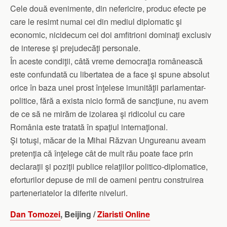
Cele două evenimente, din nefericire, produc efecte pe
care le resimt numai cei din mediul diplomatic şi
economic, nicidecum cei doi amfitrioni dominaţi exclusiv
de interese şi prejudecăţi personale.
În aceste condiţii, câtă vreme democraţia românească
este confundată cu libertatea de a face şi spune absolut
orice în baza unei prost înţelese imunităţii parlamentar-
politice, fără a exista nicio formă de sancţiune, nu avem
de ce să ne mirăm de izolarea şi ridicolul cu care
România este tratată în spaţiul internaţional.
Şi totuşi, măcar de la Mihai Răzvan Ungureanu aveam
pretenţia că înţelege cât de mult rău poate face prin
declaraţii şi poziţii publice relaţiilor politico-diplomatice,
eforturilor depuse de mii de oameni pentru construirea
parteneriatelor la diferite niveluri.
Dan Tomozei
, Beijing /
Ziaristi Online