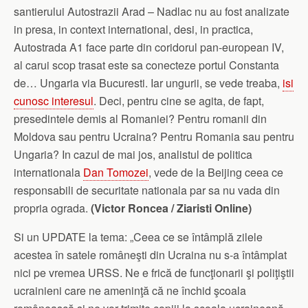
santierului Autostrazii Arad – Nadlac nu au fost analizate
in presa, in context international, desi, in practica,
Autostrada A1 face parte din coridorul pan-european IV,
al carui scop trasat este sa conecteze portul Constanta
de… Ungaria via Bucuresti. Iar ungurii, se vede treaba,
isi
cunosc interesul
. Deci, pentru cine se agita, de fapt,
presedintele demis al Romaniei? Pentru romanii din
Moldova sau pentru Ucraina? Pentru Romania sau pentru
Ungaria? In cazul de mai jos, analistul de politica
internationala
Dan Tomozei
, vede de la Beijing ceea ce
responsabili de securitate nationala par sa nu vada din
propria ograda.
(Victor Roncea / Ziaristi Online)
Si un UPDATE la tema: „Ceea ce se întâmplă zilele
acestea în satele româneşti din Ucraina nu s-a întâmplat
nici pe vremea URSS. Ne e frică de funcţionarii şi poliţiştii
ucrainieni care ne ameninţă că ne închid şcoala