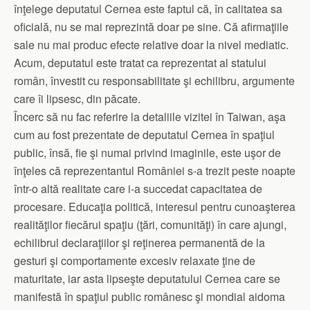
înţelege deputatul Cernea este faptul că, în calitatea sa
oficială, nu se mai reprezintă doar pe sine. Că afirmaţiile
sale nu mai produc efecte relative doar la nivel mediatic.
Acum, deputatul este tratat ca reprezentat al statului
român, învestit cu responsabilitate şi echilibru, argumente
care îi lipsesc, din păcate.
Încerc să nu fac referire la detaliile vizitei în Taiwan, aşa
cum au fost prezentate de deputatul Cernea în spaţiul
public, însă, fie şi numai privind imaginile, este uşor de
înţeles că reprezentantul României s-a trezit peste noapte
într-o altă realitate care i-a succedat capacitatea de
procesare. Educaţia politică, interesul pentru cunoaşterea
realităţilor fiecărui spaţiu (ţări, comunităţi) în care ajungi,
echilibrul declaraţiilor şi reţinerea permanentă de la
gesturi şi comportamente excesiv relaxate ţine de
maturitate, iar asta lipseşte deputatului Cernea care se
manifestă în spaţiul public românesc şi mondial aidoma