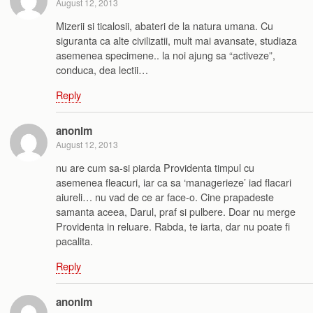
August 12, 2013
Mizerii si ticalosii, abateri de la natura umana. Cu
siguranta ca alte civilizatii, mult mai avansate, studiaza
asemenea specimene.. la noi ajung sa “activeze”,
conduca, dea lectii…
Reply
anonim
August 12, 2013
nu are cum sa-si piarda Providenta timpul cu
asemenea fleacuri, iar ca sa ‘managerieze’ iad flacari
aiureli… nu vad de ce ar face-o. Cine prapadeste
samanta aceea, Darul, praf si pulbere. Doar nu merge
Providenta in reluare. Rabda, te iarta, dar nu poate fi
pacalita.
Reply
anonim