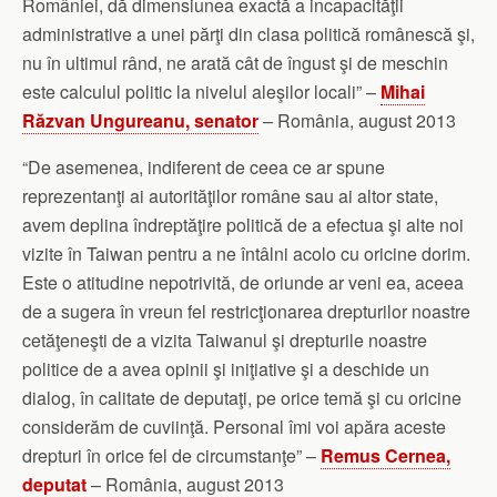
României, dă dimensiunea exactă a incapacităţii
administrative a unei părţi din clasa politică românescă şi,
nu în ultimul rând, ne arată cât de îngust şi de meschin
este calculul politic la nivelul aleşilor locali” –
Mihai
Răzvan Ungureanu, senator
– România, august 2013
“De asemenea, indiferent de ceea ce ar spune
reprezentanţi ai autorităţilor române sau ai altor state,
avem deplina îndreptăţire politică de a efectua şi alte noi
vizite în Taiwan pentru a ne întâlni acolo cu oricine dorim.
Este o atitudine nepotrivită, de oriunde ar veni ea, aceea
de a sugera în vreun fel restricţionarea drepturilor noastre
cetăţeneşti de a vizita Taiwanul şi drepturile noastre
politice de a avea opinii şi iniţiative şi a deschide un
dialog, în calitate de deputaţi, pe orice temă şi cu oricine
considerăm de cuviinţă. Personal îmi voi apăra aceste
drepturi în orice fel de circumstanţe” –
Remus Cernea,
deputat
– România, august 2013