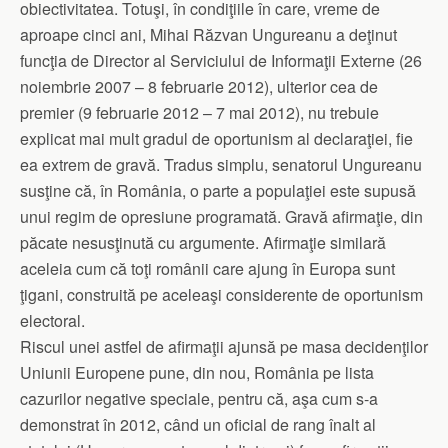
obiectivitatea. Totuşi, în condiţiile în care, vreme de
aproape cinci ani, Mihai Răzvan Ungureanu a deţinut
funcţia de Director al Serviciului de Informaţii Externe (26
noiembrie 2007 – 8 februarie 2012), ulterior cea de
premier (9 februarie 2012 – 7 mai 2012), nu trebuie
explicat mai mult gradul de oportunism al declaraţiei, fie
ea extrem de gravă. Tradus simplu, senatorul Ungureanu
susţine că, în România, o parte a populaţiei este supusă
unui regim de opresiune programată. Gravă afirmaţie, din
păcate nesusţinută cu argumente. Afirmaţie similară
aceleia cum că toţi românii care ajung în Europa sunt
ţigani, construită pe aceleaşi considerente de oportunism
electoral.
Riscul unei astfel de afirmaţii ajunsă pe masa decidenţilor
Uniunii Europene pune, din nou, România pe lista
cazurilor negative speciale, pentru că, aşa cum s-a
demonstrat în 2012, când un oficial de rang înalt al