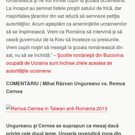
românească şi ne vor trimite copiii la şcoala ucraineană.
La început au semnat listele proştii satului de frică, dar
majoritatea ţăranilor din sat refuză să semneze petiţia
autorităţilor. Acum aşteptăm ca ameninţările ucrainienilor
să se împlinească. Vrem ca România să intervină şi să
ceară guvernului de la Kiev să înceteze cu presiunile.
Vrem copiii noştri să meargă la şcoala românească din
sat, nu să se închidă.” –
Şcolile româneşti din Bucovina
ocupată de Ucraina sunt închise zilele acestea de
autorităţile ucrainene
COMENTARIU | Mihai Răzvan Ungureanu vs. Remus
Cernea
Ungureanu şi Cernea se suprapun ca mesaj dacă
privim cele două teme. Ungaria revendică zona din