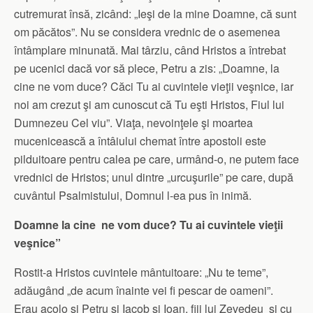
cutremurat însă, zicând: „Ieşi de la mine Doamne, că sunt
om păcătos”. Nu se considera vrednic de o asemenea
întâmplare minunată. Mai târziu, când Hristos a întrebat
pe ucenici dacă vor să plece, Petru a zis: „Doamne, la
cine ne vom duce? Căci Tu ai cuvintele vieţii veşnice, iar
noi am crezut şi am cunoscut că Tu eşti Hristos, Fiul lui
Dumnezeu Cel viu”. Viaţa, nevoinţele şi moartea
mucenicească a întâiului chemat între apostoli este
pilduitoare pentru calea pe care, urmând-o, ne putem face
vrednici de Hristos; unul dintre „urcuşurile” pe care, după
cuvântul Psalmistului, Domnul l-ea pus în inimă.
Doamne la cine ne vom duce? Tu ai cuvintele vieţii
veşnice”
Rostit-a Hristos cuvintele mântuitoare: „Nu te teme”,
adăugând „de acum înainte vei fi pescar de oameni”.
Erau acolo şi Petru şi Iacob şi Ioan, fiii lui Zevedeu şi cu