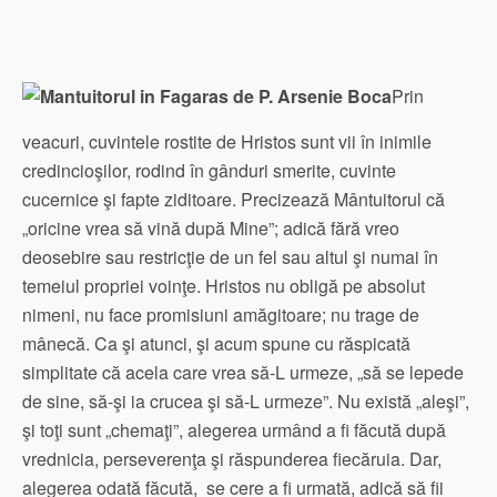
Prin
veacuri, cuvintele rostite de Hristos sunt vii în inimile
credincioşilor, rodind în gânduri smerite, cuvinte
cucernice şi fapte ziditoare. Precizează Mântuitorul că
„oricine vrea să vină după Mine”; adică fără vreo
deosebire sau restricţie de un fel sau altul şi numai în
temeiul propriei voinţe. Hristos nu obligă pe absolut
nimeni, nu face promisiuni amăgitoare; nu trage de
mânecă. Ca şi atunci, şi acum spune cu răspicată
simplitate că acela care vrea să-L urmeze, „să se lepede
de sine, să-şi ia crucea şi să-L urmeze”. Nu există „aleşi”,
şi toţi sunt „chemaţi”, alegerea urmând a fi făcută după
vrednicia, perseverenţa şi răspunderea fiecăruia. Dar,
alegerea odată făcută, se cere a fi urmată, adică să fii