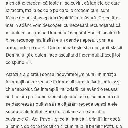
ales când credem că toate ni se cuvin, că faptele pe care
le facem, mai ales cele pe care le credem bun, sunt
făcute de noi şi aşteptăm răsplată pe măsură. Cercetând
mai în adânc vom descoperi cu necesară recunoştinţă că
în toate a fost „mâna Domnului” singurul Bun şi făcător de
bine; recunoştinţa însăşi e un dar de nepreţuit prin ea
apropiindu-ne de El. Dar minunat este şi a mulţumii Maicii
Domnului şi o putem face ascultând îndemnul: „Faceţi tot
ce spune El”.
Astăzi s-a pierdut sensul adevăratei „minunii” în inflaţia
informaţiilor prezentate în termenii superlativului relativ şi
chiar absolut. Se întâmplă, nu odată, ca având o reuşită
să-L uităm pe Dumnezeu şi ajutorul său şi să credem că
se datorează nouă şi să ne căţărăm repede pe schelele
şubrede ale trufiei. Spre îndreptare să ne amintim
cuvintele Sf. Ap. Pavel: „şi ce ai fără să fi primit? Iar dacă
ai primit, de ce te făleşti ca şi cum nu ai fi primit.” Petru s-a