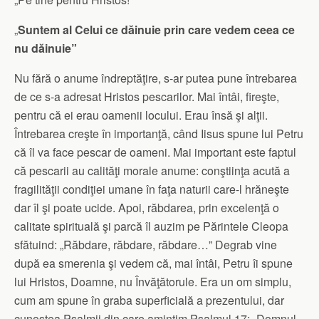
„
Suntem al Celui ce dăinuie prin care vedem ceea ce
nu dăinuie”
Nu fără o anume îndreptăţire, s-ar putea pune întrebarea
de ce s-a adresat Hristos pescarilor. Mai întâi, fireşte,
pentru că ei erau oamenii locului. Erau însă şi alţii.
Întrebarea creşte în importanţă, când Iisus spune lui Petru
că îl va face pescar de oameni. Mai important este faptul
că pescarii au calităţi morale anume: conştiinţa acută a
fragilităţii condiţiei umane în faţa naturii care-l hrăneşte
dar îl şi poate ucide. Apoi, răbdarea, prin excelenţă o
calitate spirituală şi parcă îl auzim pe Părintele Cleopa
sfătuind: „Răbdare, răbdare, răbdare…” Degrab vine
după ea smerenia şi vedem că, mai întâi, Petru îi spune
lui Hristos, Doamne, nu Învăţătorule. Era un om simplu,
cum am spune în graba superficială a prezentului, dar
cunoştea Psalmii din care amintim Psalmul 17: „Domnul