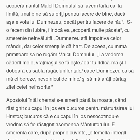
acoperământul Maicii Domnului să avem tăria ca, la
limită, „mai bine să suferiţi pentru facere de bine, dacă
aşa e voia lui Dumnezeu, decât pentru facere de rău”. S-
o facem din iubire, fiindcă ea „acoperă multe păcate”, cu
smerenie neînvăluită „Dumnezeu stă împotriva celor
mândri, dar celor smeriţi le dă har”. De aceea, cu inimă
primitoare să ne rugăm Maicii Domnului: „La vederea
căderii mele, vrăjmaşul se făleşte,/ dar tu ridică-mă şi-l
doboară cu sabia rugăciunilor tale/ către Dumnezeu ca să
mă elibereze, nevolnicul de mine/ şi să mă arăţi părtaş
zilei celei neînsorite.”
Apostolul întâi chemat s-a smerit până la moarte, când
răstignit cu capul în jos era bucuros pentru mărturisirea lui
Hristos; bucuros că e cu capul în jos nesocotindu-e
vrednic să fie răstignit asemenea Mântuitorului. E
smerenia care, după proprie cuvinte, „e temelia întregii