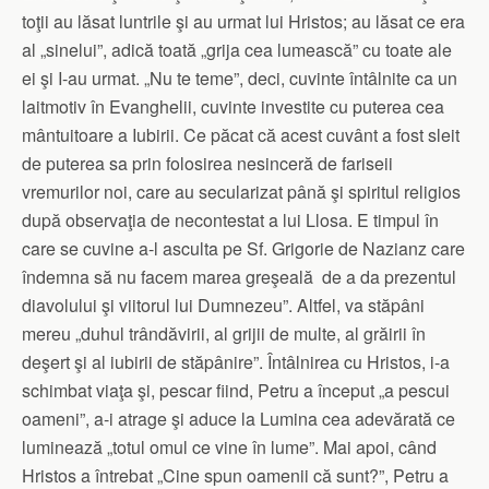
toţii au lăsat luntrile şi au urmat lui Hristos; au lăsat ce era
al „sinelui”, adică toată „grija cea lumească” cu toate ale
ei şi I-au urmat. „Nu te teme”, deci, cuvinte întâlnite ca un
laitmotiv în Evanghelii, cuvinte investite cu puterea cea
mântuitoare a Iubirii. Ce păcat că acest cuvânt a fost sleit
de puterea sa prin folosirea nesinceră de fariseii
vremurilor noi, care au secularizat până şi spiritul religios
după observaţia de necontestat a lui Llosa. E timpul în
care se cuvine a-l asculta pe Sf. Grigorie de Nazianz care
îndemna să nu facem marea greşeală de a da prezentul
diavolului şi viitorul lui Dumnezeu”. Altfel, va stăpâni
mereu „duhul trândăvirii, al grijii de multe, al grăirii în
deşert şi al iubirii de stăpânire”. Întâlnirea cu Hristos, i-a
schimbat viaţa şi, pescar fiind, Petru a început „a pescui
oameni”, a-i atrage şi aduce la Lumina cea adevărată ce
luminează „totul omul ce vine în lume”. Mai apoi, când
Hristos a întrebat „Cine spun oamenii că sunt?”, Petru a