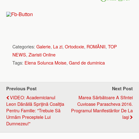
Categories:
Galerie
,
La zi
,
Ortodoxie
,
ROMÂNII
,
TOP
NEWS
,
Ziaristi Online
Tags:
Elena Solunca Moise
,
Gand de duminica
Previous Post
Next Post
VIDEO: Academicianul
Marea Sărbătoare A Sfintei
Leon Dănăilă Sprijină Coaliţia
Cuvioase Parascheva 2016.
Pentru Familie: "Trebuie Să
Programul Manifestărilor De La
Urmăm Preceptele Lui
Iaşi
Dumnezeu!"