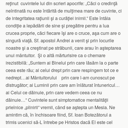
reţinut cuvintele lui din scrieri apocrife: „Căci o credinţă
neîntinată nu este întărită de mulţimea mare de cuvinte, ci
de integritatea raţiunii şi a curăţiei inimii.” Este întâia
condiţie a lepădării de sine şi pregătire pentru a lua
crucea proprie, căci fiecare îşi are o cruce, aşa cum are o
singură viaţă. Sf. apostol Andrei a venit şi prin locurile
noastre şi a creştinat pe străbunii, care arau în aşteptarea
unui mântuitor. Şi o altă mărturisire ca o chemare
irezistibilă: „Suntem ai Binelui prin care lăsăm la o parte
ceea este rău; ai celui drept prin care respingem tot ce e
nedrept…ai Mântuitorului prin care l-am cunoscut pe
distrugător; ai Luminii prin care am înlăturat întunericul…
ai Celui ce dăinuie, prin care vedem ceea ce nu
dăinuie…” Cuvintele sunt simptomatice mentalităţii
prielnice „plinirii” vremii, când se aştepta un Mesia. Ne
amintim că, în închisoare fiind, Sf. Ioan Botezătorul a
trimis ucenici să-L întrebe pe Hristos dacă El este cel