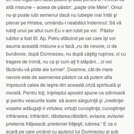
altă misiune – aceea de păstor: „paşte oile Mele”. Omul
nu-şi poate iubi semenul dacă nu iubeşte mai întâi şi
plenar pe Hristos, urmându-i neabătut îndemnul: Să vă
iubiţi unul pe altul cum Eu v-am iubit pe voi. Păstor
iubitor a fost Sf. Ap. Petru sfătuind pe cei care îşi vor
asuma această misiune s-o facă „nu de nevoie, ci de
bunăvoie, după Dumnezeu, nu după câştig ruşinos, ci cu
tragere de inimă, nu ca şi cum aţi fi stăpâni…ci voi
făcându-vă pilde ale turmei”. Doamne, cât de mare
nevoie este de asemenea păstori ca să putem afla
împreună calea de ieşire din această criză spirituală şi
morală. Pentru toţi, înţeleptul apostol spune ca odinioară
şi pentru veacurile toate să avem sârguinţă şi „credinţei
voastre adăugaţi-ii virtutea; virtuţii cunoştinţa; cunoştinţei
înfrânarea; înfrânării, răbdarea;răbdării, evlavia; evlaviei
prietenia frăţească; prieteniei frăţeşti, iubirea.” E ca o
scară pe care urcând cu ajutorul lui Dumnezeu şi sub