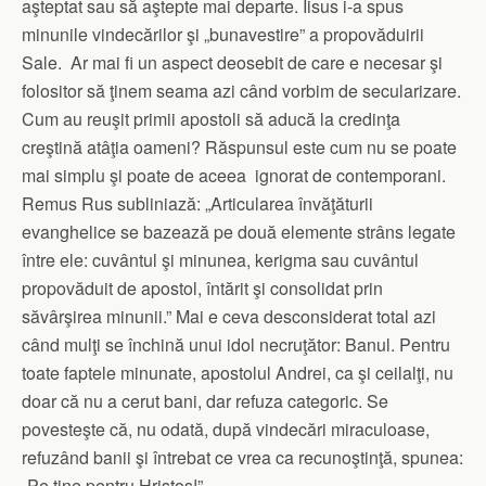
aşteptat sau să aştepte mai departe. Iisus i-a spus
minunile vindecărilor şi „bunavestire” a propovăduirii
Sale. Ar mai fi un aspect deosebit de care e necesar şi
folositor să ţinem seama azi când vorbim de secularizare.
Cum au reuşit primii apostoli să aducă la credinţa
creştină atâţia oameni? Răspunsul este cum nu se poate
mai simplu şi poate de aceea ignorat de contemporani.
Remus Rus subliniază: „Articularea învăţăturii
evanghelice se bazează pe două elemente strâns legate
între ele: cuvântul şi minunea, kerigma sau cuvântul
propovăduit de apostol, întărit şi consolidat prin
săvârşirea minunii.” Mai e ceva desconsiderat total azi
când mulţi se închină unui idol necruţător: Banul. Pentru
toate faptele minunate, apostolul Andrei, ca şi ceilalţi, nu
doar că nu a cerut bani, dar refuza categoric. Se
povesteşte că, nu odată, după vindecări miraculoase,
refuzând banii şi întrebat ce vrea ca recunoştinţă, spunea:
„Pe tine pentru Hristos!”