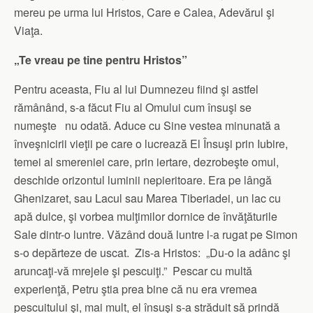
mereu pe urma lui Hristos, Care e Calea, Adevărul şi
Viaţa.
„Te vreau pe tine pentru Hristos”
Pentru aceasta, Fiu al lui Dumnezeu fiind şi astfel
rămânând, s-a făcut Fiu al Omului cum însuşi se
numeşte nu odată. Aduce cu Sine vestea minunată a
înveşnicirii vieţii pe care o lucrează El Însuşi prin Iubire,
temei al smereniei care, prin iertare, dezrobeşte omul,
deschide orizontul luminii nepieritoare. Era pe lângă
Ghenizaret, sau Lacul sau Marea Tiberiadei, un lac cu
apă dulce, şi vorbea mulţimilor dornice de învăţăturile
Sale dintr-o luntre. Văzând două luntre l-a rugat pe Simon
s-o depărteze de uscat. Zis-a Hristos: „Du-o la adânc şi
aruncaţi-vă mrejele şi pescuiţi.” Pescar cu multă
experienţă, Petru ştia prea bine că nu era vremea
pescuitului şi, mai mult, el însuşi s-a străduit să prindă