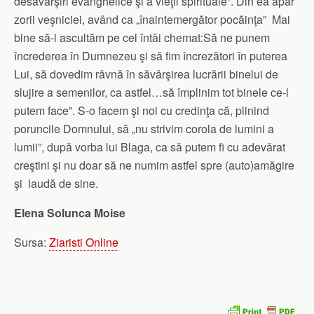
desăvârşiri evanghelice şi a vieţii spirituale”. Din ea apar
zorii veşniciei, având ca „înaintemergător pocăinţa” Mai
bine să-l ascultăm pe cel întâi chemat:Să ne punem
încrederea în Dumnezeu şi să fim încrezători în puterea
Lui, să dovedim râvnă în săvârşirea lucrării binelui de
slujire a semenilor, ca astfel…să împlinim tot binele ce-l
putem face”. S-o facem şi noi cu credinţa că, plinind
poruncile Domnului, să „nu strivim corola de lumini a
lumii”, după vorba lui Blaga, ca să putem fi cu adevărat
creştini şi nu doar să ne numim astfel spre (auto)amăgire
şi laudă de sine.
Elena Solunca Moise
Sursa:
Ziaristi Online