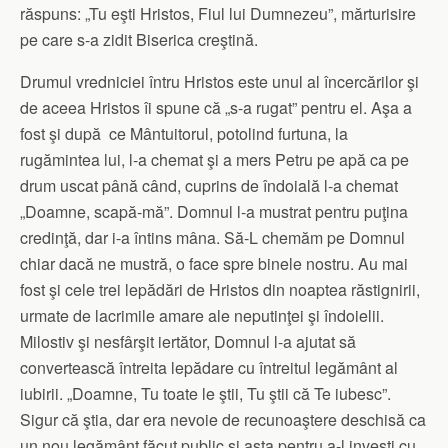
răspuns: „Tu eşti Hristos, Fiul lui Dumnezeu”, mărturisire
pe care s-a zidit Biserica creştină.
Drumul vredniciei întru Hristos este unul al încercărilor şi
de aceea Hristos îi spune că „s-a rugat” pentru el. Aşa a
fost şi după ce Mântuitorul, potolind furtuna, la
rugămintea lui, l-a chemat şi a mers Petru pe apă ca pe
drum uscat până când, cuprins de îndoială l-a chemat
„Doamne, scapă-mă”. Domnul l-a mustrat pentru puţina
credinţă, dar i-a întins mâna. Să-L chemăm pe Domnul
chiar dacă ne mustră, o face spre binele nostru. Au mai
fost şi cele trei lepădări de Hristos din noaptea răstignirii,
urmate de lacrimile amare ale neputinţei şi îndoielii.
Milostiv şi nesfârşit iertător, Domnul l-a ajutat să
convertească întreita lepădare cu întreitul legământ al
iubirii. „Doamne, Tu toate le ştii, Tu ştii că Te iubesc”.
Sigur că ştia, dar era nevoie de recunoaştere deschisă ca
un nou legământ făcut public şi asta pentru a-l investi cu