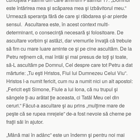
este întărirea mea şi scăparea mea şi izbăvitorul meu.”
Urmează speranţa fără de care şi răbdarea şi-ar pierde
sensul. Ascultarea este, în acest context multi-
determinant, o consecinţă necesară şi folositoare. De
ascultare vorbim şi astăzi, dar vremurile învaţă că trebuie
să fim cu mare luare aminte ce şi pe cine ascultăm. De la
Petru reţinem că, mai întâi şi mai presus de toţi şi toate,
să-L ascultăm pe Domnul, Cel despre care tot Petru a dat
mărturie: „Tu eşti Hristos, Fiul lui Dumnezeu Celui Viu”.
Hristos l-a numit fericit, cum nu a numit nici un alt apostol:
„Fericit eşti Simone, Fiule a lui Iona, că nu trupul şi
sângele ţi-au arătat ţie aceasta, ci Tatăl Meu cel din
ceruri.” Făcut-a ascultare şi au prins „mulţime mare de
peşte că se rupea mrejele” de-a fost nevoie să cheme pe
fraţii săi în ajutor.
„Mână mai în adânc” este un îndemn şi pentru noi mai