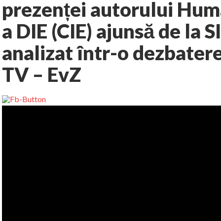
prezenței autorului Huma
a DIE (CIE) ajunsă de la 
analizat într-o dezbate
TV – EvZ