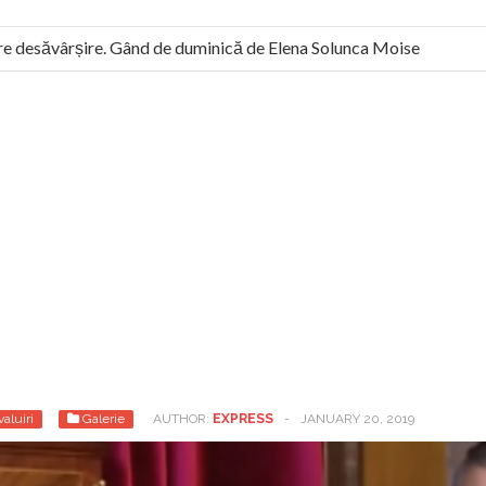
 desăvârșire. Gând de duminică de Elena Solunca Moise
Scu
n: “românii sunt slavi, nu latini”. Fostul agent ceaușist de la Hum
aluiri
Galerie
AUTHOR:
EXPRESS
-
JANUARY 20, 2019