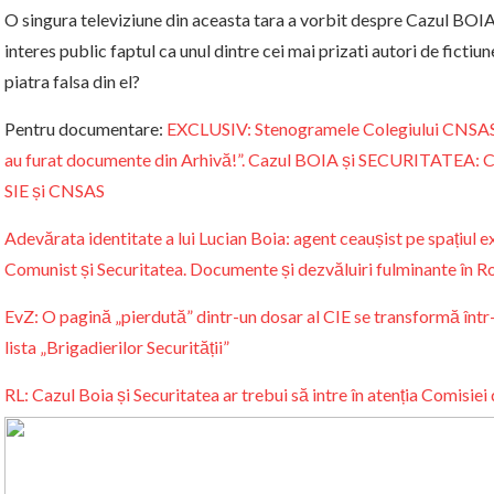
O singura televiziune din aceasta tara a vorbit despre Cazul B
interes public faptul ca unul dintre cei mai prizati autori de fictiun
piatra falsa din el?
Pentru documentare:
EXCLUSIV: Stenogramele Colegiului CNSAS în
au furat documente din Arhivă!”. Cazul BOIA și SECURITATEA: Cum
SIE și CNSAS
Adevărata identitate a lui Lucian Boia: agent ceaușist pe spațiul 
Comunist și Securitatea. Documente și dezvăluiri fulminante în R
EvZ: O pagină „pierdută” dintr-un dosar al CIE se transformă într
lista „Brigadierilor Securității”
RL: Cazul Boia și Securitatea ar trebui să intre în atenția Comisiei