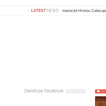
Lepădarea de sine și urmarea lui Hristos. Calea spre
LATEST
NEWS
Turnătorul DIE Lucian Boia înjură din nou poporul româ
Ziaristii pe Facebook
Dezv