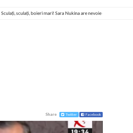
lați, sculați, boieri mari! Sara Nukina are nevoie de ajutorul nostru!
anitas militează pentru federalizarea României
Share
Twitter
Facebook