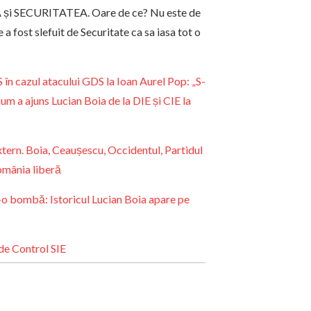
OIA și SECURITATEA. Oare de ce? Nu este de
e a fost slefuit de Securitate ca sa iasa tot o
 cazul atacului GDS la Ioan Aurel Pop: „S-
 a ajuns Lucian Boia de la DIE și CIE la
extern. Boia, Ceaușescu, Occidentul, Partidul
omânia liberă
-o bombă: Istoricul Lucian Boia apare pe
 de Control SIE