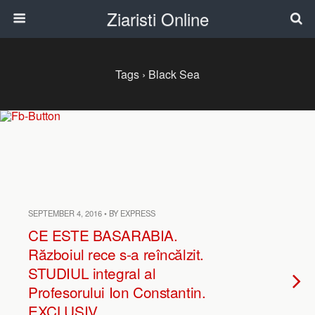
Ziaristi Online
Tags › Black Sea
SEPTEMBER 4, 2016 • BY EXPRESS
CE ESTE BASARABIA.
Războiul rece s-a reîncălzit.
STUDIUL integral al
Profesorului Ion Constantin.
EXCLUSIV