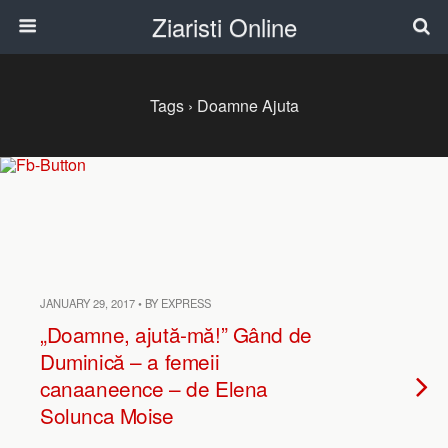
Ziaristi Online
Tags › Doamne Ajuta
JANUARY 29, 2017 • BY EXPRESS
„Doamne, ajută-mă!” Gând de
Duminică – a femeii
canaaneence – de Elena
Solunca Moise