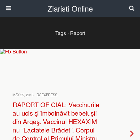
Ziaristi Online
Tags › Raport
MAY 25, 2016 • BY EXPRESS
RAPORT OFICIAL: Vaccinurile
au ucis şi îmbolnăvit bebeluşii
din Argeş. Vaccinul HEXAXIM
nu “Lactatele Brădet”. Corpul
de Control al Primului Ministru