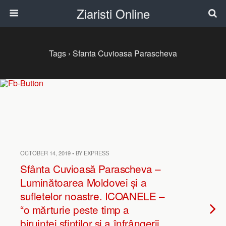
Ziaristi Online
Tags › Sfanta Cuvioasa Parascheva
OCTOBER 14, 2019 • BY EXPRESS
Sfânta Cuvioasă Parascheva –
Luminătoarea Moldovei și a
sufletelor noastre. ICOANELE –
“o mărturie peste timp a
biruinţei sfinţilor şi a înfrângerii