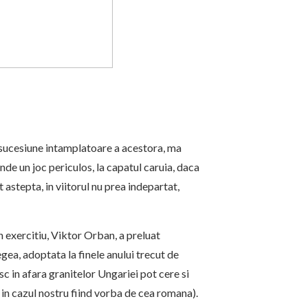
o sucesiune intamplatoare a acestora, ma
unde un joc periculos, la capatul caruia, daca
t astepta, in viitorul nu prea indepartat,
n exercitiu, Viktor Orban, a preluat
egea, adoptata la finele anului trecut de
c in afara granitelor Ungariei pot cere si
 in cazul nostru fiind vorba de cea romana).