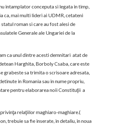
, nu intamplator conceputa si legata in timp,
a ca, mai multi lideri ai UDMR, cetateni
statul roman si care au fost alesi de
onsulatele Generale ale Ungariei de la
aflam ca unul dintre acesti demnitari atat de
udetean Harghita, Borboly Csaba, care este
 se grabeste sa trimita o scrisoare adresata,
e detinute in Romania sau in nume propriu,
are pentru elaborarea noii Constituţii a
privinţa relaţiilor maghiaro-maghiare.(
n, trebuie sa fie inserate, in detaliu, in noua