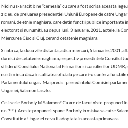
Nici nu s-a racit bine “cerneala” cu care a fost scrisa aceasta lege
zic eu, de preluarea presedentiei Uniunii Europene de catre Ungari
romani, de etnie maghiara, care detin functii publice importante in 
electorat si nu numiti, au depus luni, 3 ianuarie, 2011, actele, la C
Miercurea Ciuc si Cluj, cerand cetatenie maghiara.
Si iata ca, la doua zile distanta, adica miercuri, 5 ianuarie, 2001, 
dornici de cetatenie maghiara, respectiv presedintele Consiliul J
si liderul Consiliului National al Primarilor si consilierilor UDMR,
nu stim inca daca in calitatea oficiala pe care i-o confera functiil
Parlamentului ungar. Mai precis, presedintelui Comisiei parlament
Ungariei, Salamon Laszlo.
Ce-i scrie Borboly lui Salamon? Ca are de facut niste propuneri în 
n.n..?!? ). Aceste propuneri, spune Borboly in misiva sa catre Salamo
Constitutie a Ungariei ce va fi adoptata in aceasta primavara.