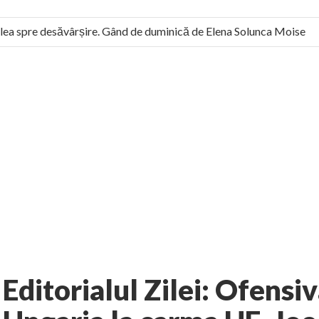
ea spre desăvârșire. Gând de duminică de Elena Solunca Moise
ul român: “românii sunt slavi, nu latini”. Fostul agent ceaușist de
4 comments
a Petrascu
Opinii
AUTHOR:
EXPRESS
-
JANUARY 7, 2011
Editorialul Zilei: Ofensi