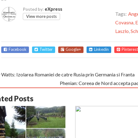
eXpress
Posted by:
Tags:
Ange
View more posts
Covasna
,
E
Laszlo
,
Sc
Facebook
Twitter
Google+
Linkedin
Pinterest
 Watts: Izolarea Romaniei de catre Rusia prin Germania si Franta
Phenian: Coreea de Nord accepta pacea
ated Posts