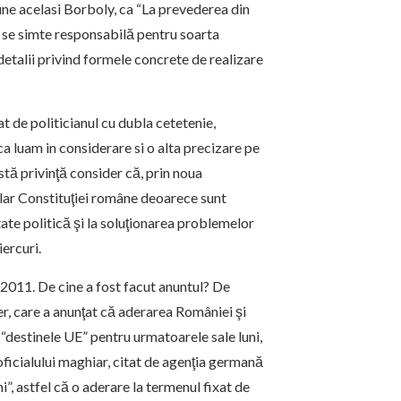
une acelasi Borboly, ca “La prevederea din
 se simte responsabilă pentru soarta
detalii privind formele concrete de realizare
at de politicianul cu dubla cetetenie,
a luam in considerare si o alta precizare pe
stă privinţă consider că, prin noua
ilar Constituţiei române deoarece sunt
tate politică şi la soluţionarea problemelor
iercuri.
 2011. De cine a fost facut anuntul? De
er, care a anunţat că aderarea României şi
“destinele UE” pentru urmatoarele sale luni,
oficialului maghiar, citat de agenţia germană
i”, astfel că o aderare la termenul fixat de