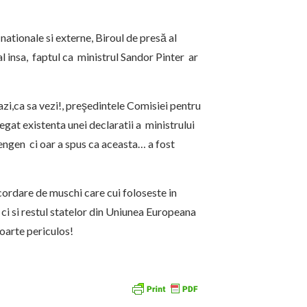
 nationale si externe, Biroul de presă al
l insa, faptul ca ministrul Sandor Pinter ar
zi,ca sa vezi!, preşedintele Comisiei pentru
egat existenta unei declaratii a ministrului
engen ci oar a spus ca aceasta… a fost
incordare de muschi care cui foloseste in
i si restul statelor din Uniunea Europeana
oarte periculos!