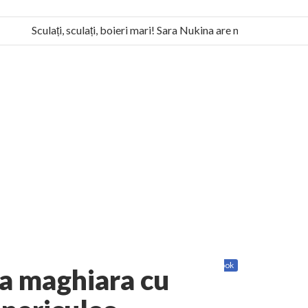
Sculați, sculați, boieri mari! Sara Nukina are nevoie de ajutorul 
 la Humanitas militează pentru federalizarea României
Share
Twitter
Facebook
va maghiara cu