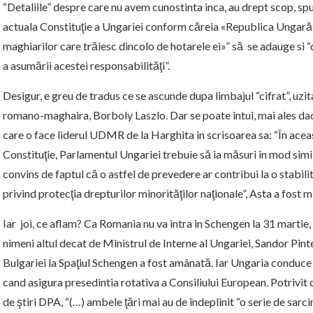
“Detaliile” despre care nu avem cunostinta inca, au drept scop, sp
actuala Constituţie a Ungariei conform căreia «Republica Ungară
maghiarilor care trăiesc dincolo de hotarele ei»” să se adauge si “
a asumării acestei responsabilităţi”.
Desigur, e greu de tradus ce se ascunde dupa limbajul “cifrat”, uzit
romano-maghaira, Borboly Laszlo. Dar se poate intui, mai ales dac
care o face liderul UDMR de la Harghita in scrisoarea sa: “În acea
Constituţie, Parlamentul Ungariei trebuie să ia măsuri în mod sim
convins de faptul că o astfel de prevedere ar contribui la o stabili
privind protecţia drepturilor minorităţilor naţionale”, Asta a fost m
Iar joi, ce aflam? Ca Romania nu va intra in Schengen la 31 martie,
nimeni altul decat de Ministrul de Interne al Ungariei, Sandor Pint
Bulgariei la Spaţiul Schengen a fost amânată. Iar Ungaria conduce 
cand asigura presedintia rotativa a Consiliului European. Potrivit 
de ştiri DPA, “(…) ambele ţări mai au de îndeplinit “o serie de sarcin