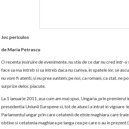
Joc periculos
de Maria Petrascu
O recenta insiruire de evenimente, nu stiu de ce dar nu cred intr-
face sa ma intreb si sa intreb daca nu cumva, in spatele lor, se asc
nu vom fi atenti, si nu prea suntem, pe noi, ca romani, ca stat, ne po
surprize deloc placute.
La 1 ianuarie 2011, asa cum am mai spus, Ungaria, prin premierul i
presedentia Uniunii Europene si, tot de atunci a intrat in vigoare l
Parlamentul ungar prin care cetatenii de etnie maghiara care traies
obtine si cetatenia maghiara pe langa cea pe care o au in prezent (