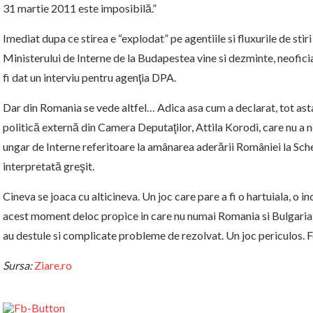
31 martie 2011 este imposibilă.”
Imediat dupa ce stirea e “explodat” pe agentiile si fluxurile de stiri
Ministerului de Interne de la Budapestea vine si dezminte, neoficia
fi dat un interviu pentru agenţia DPA.
Dar din Romania se vede altfel… Adica asa cum a declarat, tot asta
politică externă din Camera Deputaţilor, Attila Korodi, care nu a n
ungar de Interne referitoare la amânarea aderării României la Sch
interpretată greşit.
Cineva se joaca cu alticineva. Un joc care pare a fi o hartuiala, o 
acest moment deloc propice in care nu numai Romania si Bulgaria c
au destule si complicate probleme de rezolvat. Un joc periculos. F
Sursa:
Ziare.ro