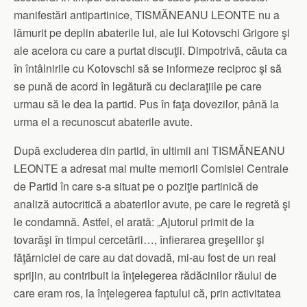
manifestări antipartinice, TISMĂNEANU LEONTE nu a
lămurit pe deplin abaterile lui, ale lui Kotovschi Grigore şi
ale acelora cu care a purtat discuţii. Dimpotrivă, căuta ca
în întâlnirile cu Kotovschi să se informeze reciproc şi să
se pună de acord în legătură cu declaraţiile pe care
urmau să le dea la partid. Pus în faţa dovezilor, până la
urma el a recunoscut abaterile avute.
După excluderea din partid, în ultimii ani TISMĂNEANU
LEONTE a adresat mai multe memorii Comisiei Centrale
de Partid în care s-a situat pe o poziţie partinică de
analiză autocritică a abaterilor avute, pe care le regretă şi
le condamnă. Astfel, el arată: „Ajutorul primit de la
tovarăşi în timpul cercetării…, înfierarea greşelilor şi
făţărniciei de care au dat dovadă, mi-au fost de un real
sprijin, au contribuit la înţelegerea rădăcinilor răului de
care eram ros, la înţelegerea faptului că, prin activitatea