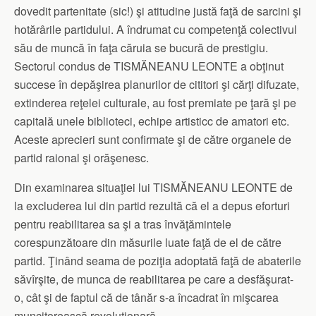
dovedit partenitate (sic!) şi atitudine justă faţă de sarcini şi
hotărârile partidului. A îndrumat cu competenţă colectivul
său de muncă în faţa căruia se bucură de prestigiu.
Sectorul condus de TISMĂNEANU LEONTE a obţinut
succese în depăşirea planurilor de cititori şi cărţi difuzate,
extinderea reţelei culturale, au fost premiate pe ţară şi pe
capitală unele biblioteci, echipe artisticc de amatori etc.
Aceste aprecieri sunt confirmate şi de către organele de
partid raional şi orăşenesc.
Din examinarea situaţiei lui TISMĂNEANU LEONTE de
la excluderea lui din partid rezultă că el a depus eforturi
pentru reabilitarea sa şi a tras învăţămintele
corespunzătoare din măsurile luate faţă de el de către
partid. Ţinând seama de poziţia adoptată faţă de abaterile
săvîrşite, de munca de reabilitarea pe care a desfăşurat-
o, cât şi de faptul că de tânăr s-a încadrat în mişcarea
muncitorească revoluţionară,