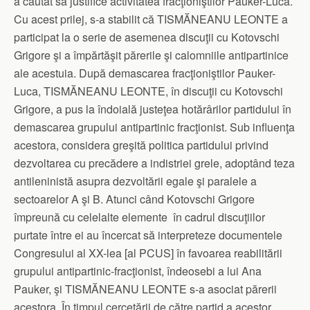
a căutat să justifice activitatea fracţioniştilor Pauker-Luca.
Cu acest prilej, s-a stabilit că TISMĂNEANU LEONTE a
participat la o serie de asemenea discuţii cu Kotovschi
Grigore şi a împărtăşit părerile şi calomniile antipartinice
ale acestuia. După demascarea fracţioniştilor Pauker-
Luca, TISMĂNEANU LEONTE, în discuţii cu Kotovschi
Grigore, a pus la îndoială justeţea hotărârilor partidului în
demascarea grupului antipartinic fracţionist. Sub influenţa
acestora, considera greşită politica partidului privind
dezvoltarea cu precădere a indistriei grele, adoptând teza
antileninistă asupra dezvoltării egale şi paralele a
sectoarelor A şi B. Atunci când Kotovschi Grigore
împreună cu celelalte elemente în cadrul discuţiilor
purtate între ei au încercat să interpreteze documentele
Congresului al XX-lea [al PCUS] în favoarea reabilitării
grupului antipartinic-fracţionist, îndeosebi a lui Ana
Pauker, şi TISMĂNEANU LEONTE s-a asociat părerii
acestora. În timpul cercetării de către partid a acestor