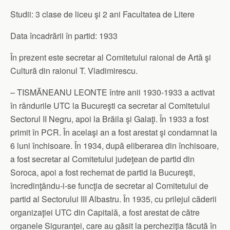
Studii: 3 clase de liceu şi 2 ani Facultatea de Litere
Data încadrării în partid: 1933
În prezent este secretar al Comitetului raional de Artă şi
Cultură din raionul T. Vladimirescu.
– TISMĂNEANU LEONTE între anii 1930-1933 a activat
în rândurile UTC la Bucureşti ca secretar al Comitetului
Sectorul II Negru, apoi la Brăila şi Galaţi. În 1933 a fost
primit în PCR. În acelaşi an a fost arestat şi condamnat la
6 luni închisoare. În 1934, după eliberarea din închisoare,
a fost secretar al Comitetului judeţean de partid din
Soroca, apoi a fost rechemat de partid la Bucureşti,
încredinţându-i-se funcţia de secretar al Comitetului de
partid al Sectorului III Albastru. În 1935, cu prilejul căderii
organizaţiei UTC din Capitală, a fost arestat de către
organele Siguranţei, care au găsit la percheziţia făcută în