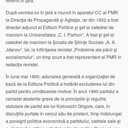
revenit în ţară.
După venirea lui în ţară a muncit în aparatul CC al PMR
la Direcţia de Propagandă şi Agitaţie, iar din 1952 a fost
director adjunct al Editurii Politice şi şef al catedrei de
marxism la Universitatea „C. I. Parhon”. A fost şi şef al
catedrei de marxism la Şcoala de Ştiinţe Sociale „A. A.
Jdanov”, iar, la înfiinţarea revistei „Probleme ale păcii şi
socialismului”, un timp scurt a fost reprezentant al PMR în
redacţia revistei.
În luna mai 1960, adunarea generală a organizaţiei de
bază de la Editura Politică a hotărât excluderea lui din
partid pentru următoarele motive: În anul 1960 partidul a
cercetat abaterile grave de la principiile şi regulile
statutare de partid ale lui Kotovschi Grigore, care, în
discuţiile purtate în cercul său de prieteni, timp îndelungat
a ponegrit politica economică a partidului, cadrele sale şi