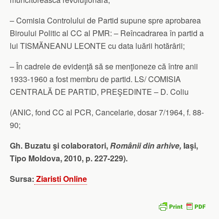
– Comisia Controlului de Partid supune spre aprobarea
Biroului Politic al CC al PMR: – Reîncadrarea în partid a
lui TISMĂNEANU LEONTE cu data luării hotărârii;
– În cadrele de evidenţă să se menţioneze că între anii
1933-1960 a fost membru de partid. LS/ COMISIA
CENTRALĂ DE PARTID, PREŞEDINTE – D. Coliu
(ANIC, fond CC al PCR, Cancelarie, dosar 7/1964, f. 88-
90;
Gh. Buzatu şi colaboratori,
Românii din arhive,
Iaşi,
Tipo Moldova, 2010, p. 227-229).
Sursa:
Ziaristi Online