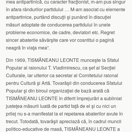
mea antipartinică, cu caracter fracţionist, m-am pus singur
în afara rândurilor partidului … M-am asociat cu elemente
antipartinice, purtând discuţii şi punând în discuţiei
măsuri adoptate de conducerea partidului în unele
probleme economice, de cadre, deviatori etc. Regret
sincer abaterile săvârşite care vor cosntitui o pagină
neagră în viaţa mea”.
Din 1959, TISMĂNEANU LEONTE munceşte la Sfatul
Popular al raionului T. Vladimirescu, ca şef al Secţiei
Culturale, iar ulterior ca secretar al Comitetului raional
pentru Cultură şi Artă. Tovarăşii din conducerea Sfatului
Popular şi din biroul organizaţiei de bază arată că
TISMĂNEANU LEONTE în diferit împrejurări a subliniat
justeţea măsurii luată de partid faţă de el şi cu nici un
prilej nu s-a manifestat la el repetarea abaterilor avute în
trecut. Totodată, tovarăşii apreciază că, în cadrul muncii
politico-educative de masă, TISMĂNEANU LEONTE a