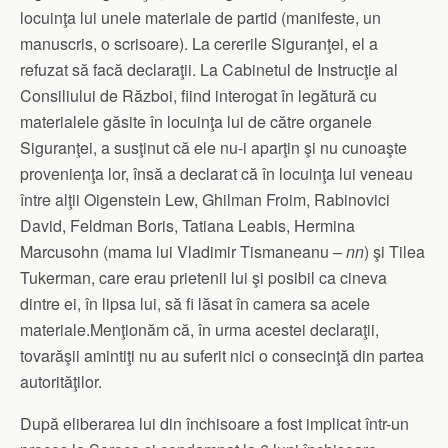
locuinţa lui unele materiale de partid (manifeste, un
manuscris, o scrisoare). La cererile Siguranţei, el a
refuzat să facă declaraţii. La Cabinetul de Instrucţie al
Consiliului de Război, fiind interogat în legătură cu
materialele găsite în locuinţa lui de către organele
Siguranţei, a susţinut că ele nu-i aparţin şi nu cunoaşte
provenienţa lor, însă a declarat că în locuinţa lui veneau
între alţii Oigenstein Lew, Ghilman Froim, Rabinovici
David, Feldman Boris, Tatiana Leabis, Hermina
Marcusohn (mama lui Vladimir Tismaneanu –
nn
) şi Tilea
Tukerman, care erau prietenii lui şi posibil ca cineva
dintre ei, în lipsa lui, să fi lăsat în camera sa acele
materiale.Menţionăm că, în urma acestei declaraţii,
tovarăşii amintiţi nu au suferit nici o consecinţă din partea
autorităţilor.
După eliberarea lui din închisoare a fost implicat într-un