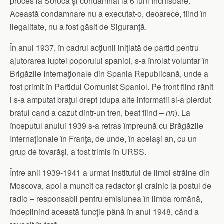
proces la Soroca şi condamnat la 6 luni închisoare.
Această condamnare nu a executat-o, deoarece, fiind în
ilegalitate, nu a fost găsit de Siguranţă.
În anul 1937, în cadrul acţiunii iniţiată de partid pentru
ajutorarea luptei poporului spaniol, s-a înrolat voluntar în
Brigăzile Internaţionale din Spania Republicană, unde a
fost primit în Partidul Comunist Spaniol. Pe front fiind rănit
i s-a amputat braţul drept (dupa alte informatii si-a pierdut
bratul cand a cazut dintr-un tren, beat fiind –
nn
). La
începutul anului 1939 s-a retras împreună cu Brăgăzile
Internaţionale în Franţa, de unde, în acelaşi an, cu un
grup de tovarăşi, a fost trimis în URSS.
Între anii 1939-1941 a urmat Institutul de limbi străine din
Moscova, apoi a muncit ca redactor şi crainic la postul de
radio – responsabil pentru emisiunea în limba română,
îndeplinind această funcţie până în anul 1948, când a