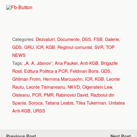
Categories:
Dezvaluiri
,
Documente
,
DSS
,
FSB
,
Galerie
,
GDS
,
GRU
,
ICR
,
KGB
,
Regimul comunist
,
SVR
,
TOP
NEWS
Tags:
„A. A. Jdanov”
,
Ana Pauker
,
Anti-KGB
,
Brigazile
Rosii
,
Editura Politica a PCR
,
Feldman Boris
,
GDS
,
Ghilman Froim
,
Hermina Marcusohn
,
ICR
,
KGB
,
Leonte
Rautu
,
Leonte Tismaneanu
,
NKVD
,
Oigenstein Lew
,
Oisteanu
,
PCR
,
PMR
,
Rabinovici David
,
Razboiul din
Spania
,
Soroca
,
Tatiana Leabis
,
Tilea Tukerman
,
Unitatea
Anti-KGB
,
URSS
Previous Post
Next Post