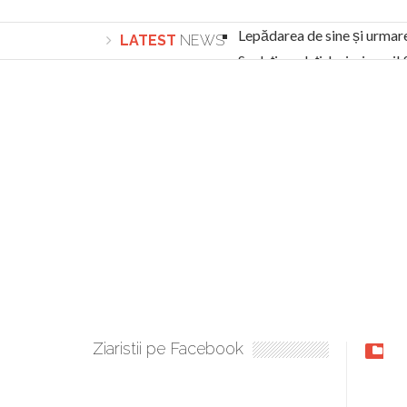
Lepădarea de sine și urmar
LATEST
NEWS
Sculați, sculați, boieri mari
Academia Române revine în cazul pericolele 
Academia Română: 5G poate cauza CANCER. Gu
La Mulți Ani, Eugen Mihăescu!
Pamfil Șeicaru omagiat la Mănăstirea ctitori
Nu vă fie frică! FOTO și VIDEO cu Corneliu Vl
Mariana Nicolesco: Evenimentele Darclée la
Schimbarea la Față: “Acesta e Fiul Meu Mult Iub
Turnătorul DIE Lucian Boia înjură din nou popo
României
Ziaristii pe Facebook
Dezv