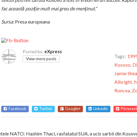
fac această poziţie mult mai greu de menţinut.
”
Sursa:
Presa europeana
eXpress
Posted by:
Tags:
199
View more posts
Kosovo
,
D
Jamie She
Albright
,
Roncea
,
Zo
Facebook
Twitter
Google+
Linkedin
Pinterest
tele NATO: Hashim Thaci, rasfatatul SUA, a ucis sarbii din Kosovo p