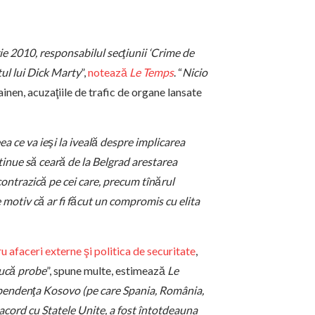
e 2010, responsabilul secţiunii ‘Crime de
tul lui Dick Marty
”,
notează
Le Temps
. “
Nicio
ainen, acuzaţiile de trafic de organe lansate
a ce va ieşi la iveală despre implicarea
tinue să ceară de la Belgrad arestarea
ontrazică pe cei care, precum tînărul
e motiv că ar fi făcut un compromis cu elita
u afaceri externe şi politica de securitate
,
ucă probe
”, spune multe, estimează
Le
dependenţa Kosovo (pe care Spania, România,
acord cu Statele Unite, a fost întotdeauna