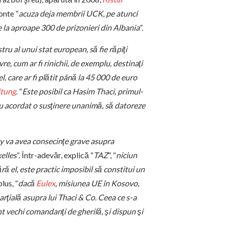
onte “
acuza deja membrii UCK, pe atunci
de la aproape 300 de prizonieri din Albania
”.
tru al unui stat european, să fie răpiţi
re, cum ar fi rinichii, de exemplu, destinaţi
l, care ar fi plătit până la 45 000 de euro
itung
. “
Este posibil ca Hasim Thaci, primul-
au acordat o susţinere unanimă, să datoreze
ty va avea consecinţe grave asupra
elles
”. Într-adevăr, explică “
TAZ
”, “
niciun
ră el, este practic imposibil să constitui un
 plus, “
dacă
Eulex
, misiunea UE în Kosovo,
ţială asupra lui Thaci & Co. Ceea ce s-a
nt vechi comandanţi de gherilă, şi dispun şi