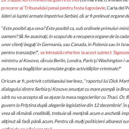
procuror al Tribunalului penal pentru fosta Iugoslavie
, Carla del P
lideri ai luptei armate împotriva Serbiei, că ar fi prelevat organe 
“
Este posibil aşa ceva? Este posibil ca, sub ordinele primului-minis
oameni? Să fie asasinaţi, în scopul de a recupera organe de la cadav
unor clienţi bogaţi în Germania, sau Canada, în Polonia sau în Israe
pentru tranzacţie?
”,
se întreabă referitor la acest subiect
Tagesze
ministru al Kosovo, căruia Berlin, Londra, Paris şi Washington i-
puterea sa bogăţiilor acumulate graţie activităţilor criminale?
”
Oricum ar fi, potrivit cotidianului berlinez, “
raportul lui Dick Mar
dialogului dintre Serbia şi Kosovo anunţat cu mare pompă la Brux
sârb nu va accepta să se aşeze la masa negocierilor cu Thaci. Or, fă
guvern la Priştina după alegerile legislative din 12 decembrie
”. În
vrea să rămână credibilă, trebuie să menţină acum o anchetă impar
abţinut să facă până acum. Pentru că mulţi politicieni albanezi su