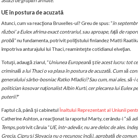
astăzi de grupări armate.
”
UE în postura de acuzată
Atunci, cum va reacţiona Bruxelles-ul? Greu de spus: “
în septembri
război’ a Eulex afrima exact contrariul, sau aproape, faţă de rapor
probă
” nu fundamenta, potrivit poliţistului finlandez Matti Raatik
împotriva anturajului lui Thaci, reaminteşte cotidianul elveţian.
Totuşi, adaugă ziarul, “
Uniunea Europeană ştie acest lucru: tot cee
criminală a lui Thaci o va plasa în postura de acuzată. Cum să con
generalului sârbo-bosniac Ratko Mladici? Sau cum, mai ales, să-i c
politician kosovar naţionalist Albin Kurti, cer plecarea lui Eulex p
puterii?
”
Faptul că, până şi cabinetul
Înaltului Reprezentant al Uniunii pentr
Catherine Ashton, a reacţionat la raportul Marty, cerându-i “
să ad
Temps
, potrivit căruia “
UE, într-adevăr, nu are deloc de ales. In
Grecia, Cipru şi Slovacia nu o recunosc încă), aprobată de comun 