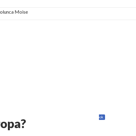
 Solunca Moise
bilă, periculoase pentru sănătate
 mai ușor de stăpânit”
ristos!”
e la Humanitas militează pentru federalizarea
Share
Twitter
Facebook
ropa?