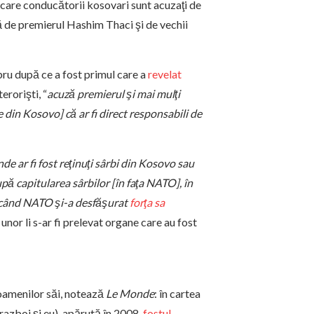
 care conducătorii kosovari sunt acuzaţi de
ă de premierul Hashim Thaci şi de vechii
bru după ce a fost primul care a
revelat
erorişti, “
acuză premierul şi mai mulţi
din Kosovo] că ar fi direct responsabili de
nde ar fi fost reţinuţi sârbi din Kosovo sau
upă capitularea sârbilor [în faţa NATO], în
ă când NATO şi-a desfăşurat
forţa sa
r unor li s-ar fi prelevat organe care au fost
 oamenilor săi, notează
Le Monde
: în cartea
razboi şi eu), apărută în 2008,
fostul