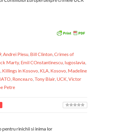
9
,
Andrei Plesu
,
Bill Clinton
,
Crimes of
ick Marty
,
Emil COnstantinescu
,
Iugoslavia
,
a
,
Killings in Kosovo
,
KLA
,
Kosovo
,
Madeline
NATO
,
Roncea.ro
,
Tony Blair
,
UCK
,
Victor
e Petre
entru rinichii si inima lor