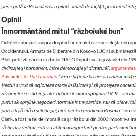
percepută la Bruxelles ca o pilulă amară de înghţit pe drumul integ
Opinii
Înmormântând mitul “războiului bun”
Oribilele abuzuri asupra drepturilor omului care au reieşit din rap
Occidentului, Armata de Eliberare din Kosovo (UCK) subminează d
Blair potrivit căreia războiul NATO împotriva Iugoslaviei din 199
civilizaţie şi barbarism; între democraţie şi dictatură
”,
argumenteaz
Balcanilor, în
The Guardian
. “
Era o ficţiune la care au aderat mulţi
Vestul a vrut să acţioneze moral în Balcani şi să protejeze oamenii 
războiului cu sârbii, şi alte opţiuni în afara sprijinirii UCK – cel ma
putut să sprijine negocieri normale între partide, sau să ofere ri
putea fi găsită o soluţie paşnică pentru problema Kosovo.
” Inter
Clark, a fost la fel de imorală ca şi războiul din 2003 împotriva Ira
să fie discreditat, este cu atât mai important pentru partizanii “
textul potrivit căruia Kosovo a fost în vreun fel un succes. Rapo