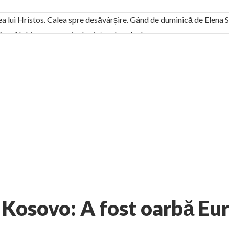
ea lui Hristos. Calea spre desăvârșire. Gând de duminică de Elena
! Sara Nukina are nevoie de ajutorul nostru!
generate de tehnologia 5G și cere Dezbatere Națională
vernul, dat în judecată pentru HG 5G. Antenele de telefonie mo
tă chiar de către el: Sfânta Ana – Orșova
ad și Cavalerii noilor apocalipse. “O societate înfricoșată e mult
 Televiziunea Naţională – o mare sărbătoare. VIDEO
it – pe El să-l ascultați!” În inimi “să-nflorească, ca rod de har, H
rul român: “românii sunt slavi, nu latini”. Fostul agent ceaușist d
1 comment
aluiri
Eveniment
AUTHOR:
EXPRESS
-
JANUARY 26, 2011
Kosovo: A fost oarbă Eu