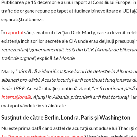
Publicarea pe 15 decembrie a unui raport al Consiliului Europei în
trafic de organe repune pe tapet atitudinea binevoitoare a UE faţ
separatişti albanezi.
În
raportul
său, senatorul elveţian Dick Marty, care a devenit cele
existenţa închisorilor secrete ale CIA unde erau deţinuţi presupuşi t
reprezentanţi guvernamentali, ieşiţi din UCK [Armata de Eliberare 
trafic de organe
”, explică
Le Monde
.
Marty “
afirmă că a identificat şase locuri de detenţie în Albania u
albanezi pro-sârbi. Aceste locuri şi-ar fi continuat funcţionarea d
iunie 1999
”. Acestă situaţie, continuă ziarul, “
ar fi continuat pân
internaţională
. Ajunşi în Albania, prizonierii ar fi fost torturaţi
” ia
mai apoi vândute în străinătate.
Susţinut de către Berlin, Londra, Paris şi Washington
Nu este prima dată când astfel de acuzaţii sunt aduse lui Thaci şi
La Traque, les criminels de guerre et moi
(Urmărirea, criminalii de 