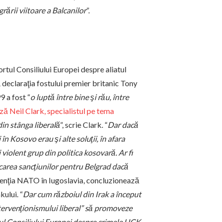
rării viitoare a Balcanilor
”.
ortul Consiliului Europei despre aliatul
eclaraţia fostului premier britanic Tony
9 a fost “
o luptă între bine şi rău, între
ă Neil Clark, specialistul pe tema
 din stânga liberală
”, scrie Clark. “
Dar dacă
în Kosovo erau şi alte soluţii, în afara
i violent grup din politica kosovară. Ar fi
dicarea sancţiunilor pentru Belgrad dacă
venţia NATO în Iugoslavia, concluzionează
kului. “
Dar cum războiul din Irak a început
intervenţionismului liberal” să promoveze
rtul Consiliului Europei despre crimele UCK