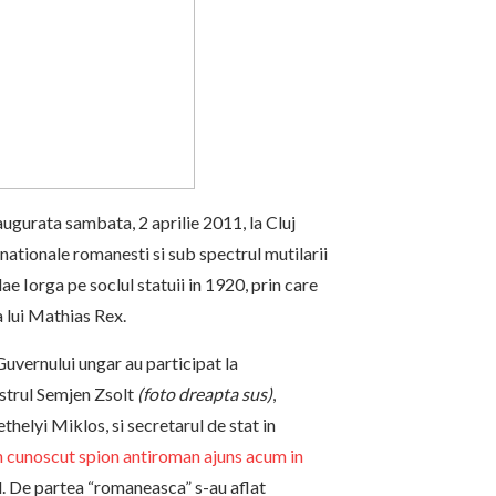
naugurata sambata, 2 aprilie 2011, la Cluj
 nationale romanesti si sub spectrul mutilarii
ae Iorga pe soclul statuii in 1920, prin care
 lui Mathias Rex.
uvernului ungar au participat la
istrul Semjen Zsolt
(foto dreapta sus)
,
thelyi Miklos, si secretarul de stat in
n cunoscut spion antiroman ajuns acum in
l. De partea “romaneasca” s-au aflat