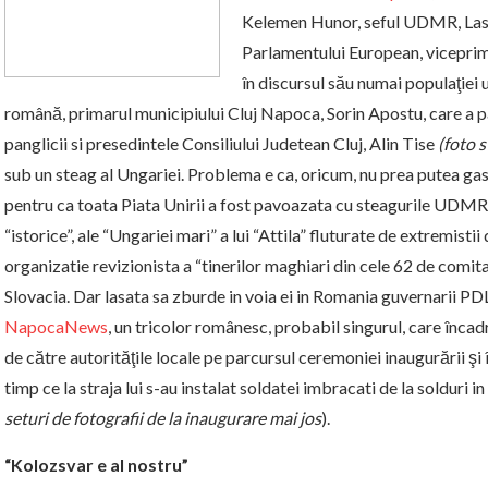
Kelemen Hunor, seful UDMR, Lasz
Parlamentului European, viceprimar
în discursul său numai populaţiei
română, primarul municipiului Cluj Napoca, Sorin Apostu, care a 
panglicii si presedintele Consiliului Judetean Cluj, Alin Tise
(foto 
sub un steag al Ungariei. Problema e ca, oricum, nu prea putea gasi
pentru ca toata Piata Unirii a fost pavoazata cu steagurile UDMR, a
“istorice”, ale “Ungariei mari” a lui “Attila” fluturate de extremis
organizatie revizionista a “tinerilor maghiari din cele 62 de comita
Slovacia. Dar lasata sa zburde in voia ei in Romania guvernarii
NapocaNews
, un tricolor românesc, probabil singurul, care înca
de către autorităţile locale pe parcursul ceremoniei inaugurării şi în
timp ce la straja lui s-au instalat soldatei imbracati de la solduri i
seturi de fotografii de la inaugurare mai jos
).
“Kolozsvar e al nostru”