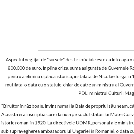
Aspectul neglijat de “sursele” de stiri oficiale este ca intreaga 
800.000 de euro, in plina criza, suma asigurata de Guvernele Rom
pentru a elimina o placa istorica, instalata de Nicolae Iorga in
mutilata, o data cu o statuie, chiar de catre un ministru al G
PDL: ministrul Culturii Mag
“Biruitor în războaie, învins numai la Baia de propriul său neam, c
Aceasta era inscriptia care dainuia pe soclul statuii lui Matei Corv
istoric roman, in 1920. La directivele UDMR, personal ale ministr
sub supravegherea ambasadorului Ungariei in Romaniei, o data cu r