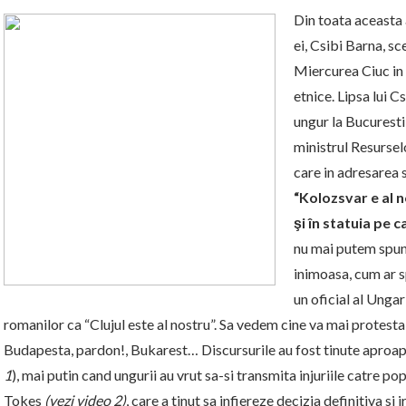
Din toata aceasta 
ei, Csibi Barna, s
Miercurea Ciuc in 
etnice. Lipsa lui 
ungur la Bucuresti,
ministrul Resursel
care in adresarea 
“Kolozsvar e al n
şi în statuia pe 
nu mai putem spune
inimoasa, cum ar s
un oficial al Ungari
romanilor ca “Clujul este al nostru”. Sa vedem cine va mai protesta 
Budapesta, pardon!, Bukarest… Discursurile au fost tinute aproape
1
), mai putin cand ungurii au vrut sa-si transmita injuriile catre po
Tokes
(vezi video 2)
, care a tinut sa infiereze decizia definitiva si