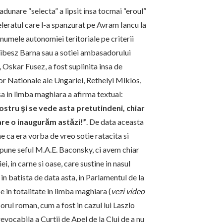
adunare “selecta” a lipsit insa tocmai “eroul”
celeratul care l-a spanzurat pe Avram Iancu la
numele autonomiei teritoriale pe criterii
Csibesz Barna sau a sotiei ambasadorului
 Oskar Fusez, a fost suplinita insa de
or Nationale ale Ungariei, Rethelyi Miklos,
sa in limba maghiara a afirma textual:
ostru şi se vede asta pretutindeni, chiar
care o inaugurăm astăzi!”
. De data aceasta
 ca era vorba de vreo sotie ratacita si
pune seful M.A.E. Baconsky, ci avem chiar
ei, in carne si oase, care sustine in nasul
in batista de data asta, in Parlamentul de la
 in totalitate in limba maghiara (
vezi video
porul roman, cum a fost in cazul lui Laszlo
 irevocabila a Curtii de Apel de la Cluj de a nu