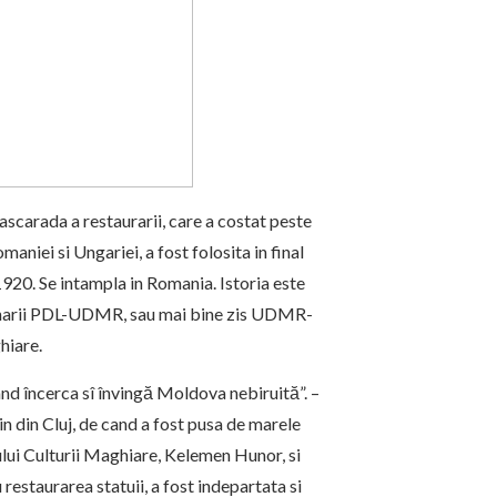
mascarada a restaurarii, care a costat peste
aniei si Ungariei, a fost folosita in final
 1920. Se intampla in Romania. Istoria este
uvernarii PDL-UDMR, sau mai bine zis UDMR-
hiare.
ând încerca sî învingă Moldova nebiruită”. –
in din Cluj, de cand a fost pusa de marele
ului Culturii Maghiare, Kelemen Hunor, si
estaurarea statuii, a fost indepartata si