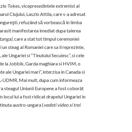
lo Tokes, vicepresedintele extremist al
ul Clujului, Laszlo Attila, care s-a adresat
 ungureşti, refuzând să vorbească în limba
parasit manifestarea imediat dupa taierea
stanga)
, care a stat tot timpul ceremoniei
 un steag al Romaniei care sa il reprezinte,
le Ungariei si “Tinutului Secuiesc”, si cele
tii de la Jobbik, Garda maghiara si HVIM, o
te ale Ungariei mari”, interzisa in Canada si
 PDL-UDMR. Mai mult, dupa cum informeaza
dra steagul Uniunii Europene a fost coborât
 locul lui a fost ridicat drapelul Ungariei in
n tinuta austro-ungara (
vedeti video si trei