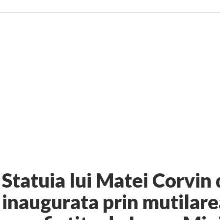
6 comments
aluiri
Diplomaţie
AUTHOR:
EXPRESS
-
APRIL 3, 2011
Statuia lui Matei Corvin 
inaugurata prin mutilarea