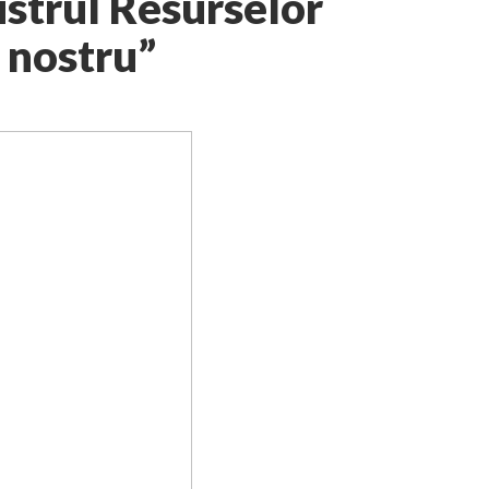
istrul Resurselor
l nostru”