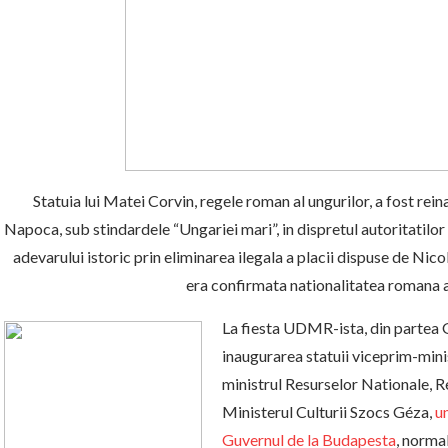
Statuia lui Matei Corvin, regele roman al ungurilor, a fost rei
Napoca, sub stindardele “Ungariei mari”, in dispretul autoritatilor
adevarului istoric prin eliminarea ilegala a placii dispuse de Nicol
era confirmata nationalitatea romana a
La fiesta UDMR-ista, din partea G
inaugurarea statuii viceprim-min
ministrul Resurselor Nationale, Re
Ministerul Culturii Szocs Géza,
u
Guvernul de la Budapesta
, norma