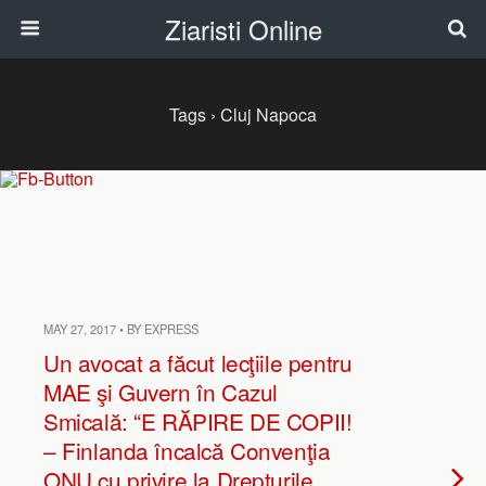
Ziaristi Online
Tags › Cluj Napoca
MAY 27, 2017 • BY EXPRESS
Un avocat a făcut lecţiile pentru
MAE şi Guvern în Cazul
Smicală: “E RĂPIRE DE COPII!
– Finlanda încalcă Convenţia
ONU cu privire la Drepturile