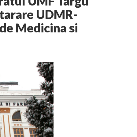
oratul UMF Targu
otarare UDMR-
 de Medicina si