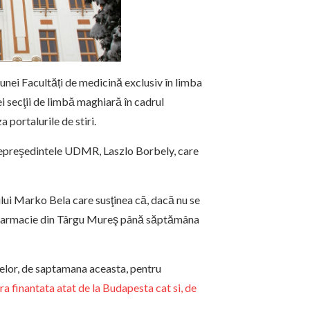
nei Facultăți de medicină exclusiv în limba
ei secţii de limbă maghiară în cadrul
portalurile de stiri.
icepreşedintele UDMR, Laszlo Borbely, care
rului Marko Bela care susţinea că, dacă nu se
 şi Farmacie din Târgu Mureş până săptămâna
delor, de saptamana aceasta, pentru
ara finantata atat de la Budapesta cat si, de