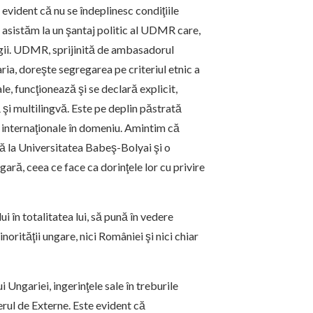
evident că nu se îndeplinesc condiţiile
, asistăm la un şantaj politic al UDMR care,
egii. UDMR, sprijinită de ambasadorul
ria, doreşte segregarea pe criteriul etnic a
, funcţionează şi se declară explicit,
 şi multilingvă. Este pe deplin păstrată
e internaţionale în domeniu. Amintim că
ă la Universitatea Babeş-Bolyai şi o
gară, ceea ce face ca dorinţele lor cu privire
i în totalitatea lui, să pună în vedere
orităţii ungare, nici României şi nici chiar
ngariei, ingerinţele sale în treburile
erul de Externe. Este evident că