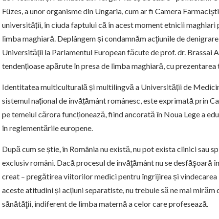
Füzes, a unor organisme din Ungaria, cum ar fi Camera Farmaciştilor
universității, în ciuda faptului că în acest moment etnicii maghiar
limba maghiară. Deplângem și condamnăm acţiunile de denigrare 
Universităţii la Parlamentul European făcute de prof. dr. Brassai 
tendențioase apărute în presa de limba maghiară, cu prezentarea tr
Identitatea multiculturală și multilingvă a Universității de Medic
sistemul național de învățământ românesc, este exprimată prin Car
pe temeiul cărora funcționează, fiind ancorată în Noua Lege a educa
în reglementările europene.
După cum se știe, în România nu există, nu pot exista clinici sau sp
exclusiv români. Dacă procesul de învăţământ nu se desfăşoară în 
creat – pregătirea viitorilor medici pentru îngrijirea și vindecarea
aceste atitudini și acțiuni separatiste, nu trebuie să ne mai mirăm
sănătăţii, indiferent de limba maternă a celor care profesează.