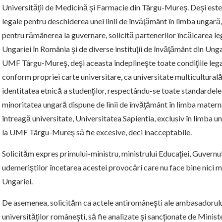
Universităţii de Medicină şi Farmacie din Târgu-Mureş. Deşi este 
legale pentru deschiderea unei linii de învăţământ în limba ungară
pentru rămânerea la guvernare, solicită partenerilor încălcarea l
Ungariei în România şi de diverse instituţii de învăţământ din Unga
UMF Târgu-Mureş, deşi aceasta îndeplineşte toate condiţiile legale
conform propriei carte universitare, ca universitate multiculturală
identitatea etnică a studenţilor, respectându-se toate standardel
minoritatea ungară dispune de linii de învăţământ în limba matern
întreagă universitate, Universitatea Sapientia, exclusiv în limba un
la UMF Târgu-Mureş să fie excesive, deci inacceptabile.
Solicităm expres primului-ministru, ministrului Educaţiei, Guvernulu
udemeriştilor încetarea acestei provocări care nu face bine nici min
Ungariei.
De asemenea, solicităm ca actele antiromâneşti ale ambasadorului U
universităţilor româneşti, să fie analizate şi sancţionate de Minist