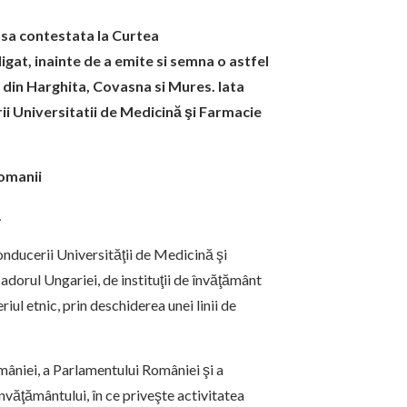
sa contestata la Curtea
at, inainte de a emite si semna o astfel
din Harghita, Covasna si Mures. Iata
ii
Universitatii de Medicină şi Farmacie
Romanii
ă
onducerii Universităţii de Medicină şi
dorul Ungariei, de instituţii de învăţământ
ul etnic, prin deschiderea unei linii de
mâniei, a Parlamentului României şi a
văţământului, în ce priveşte activitatea