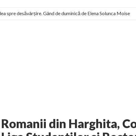
a spre desăvârșire. Gând de duminică de Elena Solunca Moise
l român: “românii sunt slavi, nu latini”. Fostul agent ceaușist de 
No comments
i-Romania
Documente
AUTHOR:
EXPRESS
-
MARCH 7, 2012
Romanii din Harghita, C