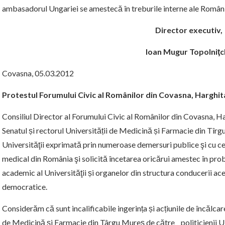
ambasadorul Ungariei se amestecă în treburile interne ale României
Director executiv,
Ioan Mugur Topolniţc
Covasna, 05.03.2012
Protestul Forumului Civic al Românilor din Covasna, Harghit
Consiliul Director al Forumului Civic al Românilor din Covasna, Ha
Senatul și rectorul Universității de Medicină și Farmacie din Tîrgu
Universităţii exprimată prin numeroase demersuri publice şi cu ce
medical din România şi solicită încetarea oricărui amestec în prob
academic al Universităţii și organelor din structura conducerii ac
democratice.
Considerăm că sunt incalificabile ingerința și acțiunile de încălcar
de Medicină și Farmacie din Târgu Mureș de către politicienii