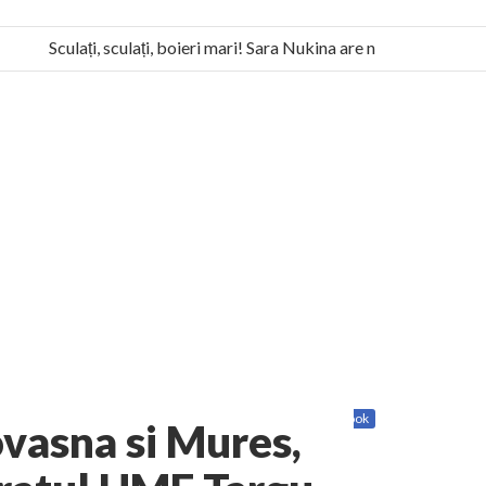
Sculați, sculați, boieri mari! Sara Nukina are nevoie de ajutorul n
la Humanitas militează pentru federalizarea României
Share
Twitter
Facebook
ovasna si Mures,