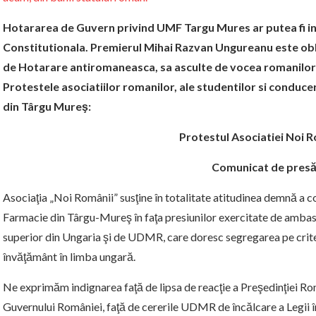
Hotararea de Guvern privind UMF Targu Mures ar putea fi in
Constitutionala. Premierul Mihai Razvan Ungureanu este oblig
de Hotarare antiromaneasca, sa asculte de vocea romanilor 
Protestele asociatiilor romanilor, ale studentilor si conducer
din Târgu Mureş:
Protestul Asociatiei Noi 
Comunicat de pres
Asociaţia „Noi Românii” susţine în totalitate atitudinea demnă a c
Farmacie din Târgu-Mureş în faţa presiunilor exercitate de ambasa
superior din Ungaria şi de UDMR, care doresc segregarea pe criteri
învăţământ în limba ungară.
Ne exprimăm indignarea faţă de lipsa de reacţie a Preşedinţiei Ro
Guvernului României, faţă de cererile UDMR de încălcare a Legii în