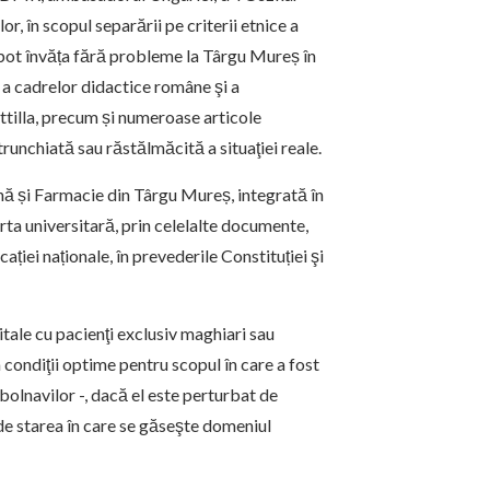
, în scopul separării pe criterii etnice a
i pot învăța fără probleme la Târgu Mureș în
a cadrelor didactice române şi a
Attilla, precum și numeroase articole
unchiată sau răstălmăcită a situaţiei reale.
ină și Farmacie din Târgu Mureș, integrată în
ta universitară, prin celelalte documente,
ției naționale, în prevederile Constituției şi
itale cu pacienţi exclusiv maghiari sau
condiţii optime pentru scopul în care a fost
 bolnavilor -, dacă el este perturbat de
 de starea în care se găseşte domeniul