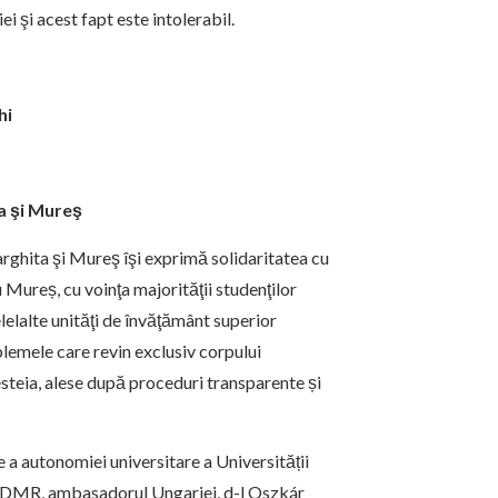
 şi acest fapt este intolerabil.
hi
a şi Mureş
rghita şi Mureş îşi exprimă solidaritatea cu
 Mureș, cu voinţa majorităţii studenţilor
lelalte unităţi de învăţământ superior
lemele care revin exclusiv corpului
esteia, alese după proceduri transparente și
e a autonomiei universitare a Universității
 UDMR, ambasadorul Ungariei, d-l Oszkár