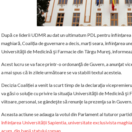
După ce liderii UDMR au dat un ultimatum PDL pentru înființarea u
maghiară, Coaliția de guvernare a decis, marți seara, înfiinţarea un
Universităţii de Medicină şi Farmacie din Târgu Mureş, informeaza 
Acest lucru se va face printr-o ordonanţă de Guvern, a anunţat v
a mai spus că în zilele următoare se va stabili textul acesteia.
Decizia Coaliției a venit la scurt timp de la declaraţia vicepremie
va găsi o soluţie cu privire la situaţia Universităţii de Medicină
viitoare, personal, se gândeşte să renunţe la prezenţa sa în Guvern.
Aceasta actiune se adauga la votul din Parlament al tuturor parti
înființarea Universității Sapientia, universitate exclusivista maghi
acum, din banii statului roman.