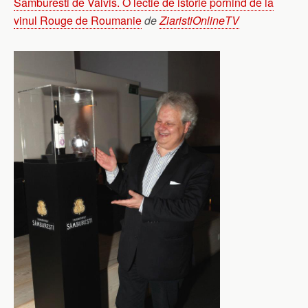
Samburesti de Valvis. O lectie de istorie pornind de la
vinul Rouge de Roumanie
de
ZiaristiOnlineTV