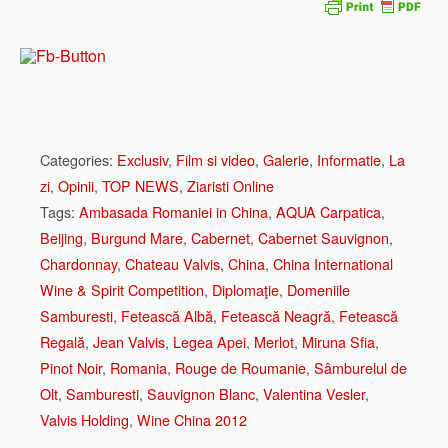
Categories:
Exclusiv
,
Film si video
,
Galerie
,
Informatie
,
La
zi
,
Opinii
,
TOP NEWS
,
Ziaristi Online
Tags:
Ambasada Romaniei in China
,
AQUA Carpatica
,
Beijing
,
Burgund Mare
,
Cabernet
,
Cabernet Sauvignon
,
Chardonnay
,
Chateau Valvis
,
China
,
China International
Wine & Spirit Competition
,
Diplomaţie
,
Domeniile
Samburesti
,
Fetească Albă
,
Fetească Neagră
,
Fetească
Regală
,
Jean Valvis
,
Legea Apei
,
Merlot
,
Miruna Sfia
,
Pinot Noir
,
Romania
,
Rouge de Roumanie
,
Sâmburelul de
Olt
,
Samburesti
,
Sauvignon Blanc
,
Valentina Vesler
,
Valvis Holding
,
Wine China 2012