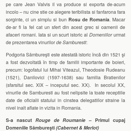
pe care Jean Valvis il va produce si exporta de-acum
incolo – nu cine stie ce alegere teribilista si fanfarona fara
sorginte, ci un simplu si bun
Rosu de Romania
. Macar
de-ar fi la fel cat un sfert din acest grec si oamenii de
afaceri romani. Iata si un scurt istoric al
Domeniilor
urmat
de prezentarea vinurilor
de Samburesti
:
Podgoria Sâmbureşti este atestată istoric încă din 1521 şi
a fost dezvoltată în timp de familii importante de boieri,
precum: logofatul lui Mihai Viteazul, Theodosie Rudeanu
(1521), Danilovici (1597-1638) sau familia Bratienilor
(sfarsitul sec. XIX – inceputul sec. XX). In secolul XX,
vinurile de Samburesti au fost nelipsite la toate receptiile
date de oficialii statului in cinstea delegatiilor straine la
nivel inalt aflate in vizita in Romania.
S-a nascut
Rouge de Roumanie
– Primul cupaj
Domeniile Sâmbureşti
(Cabernet & Merlot)