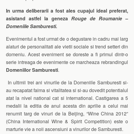
In urma deliberarii a fost ales cupajul ideal preferat,
asistand astfel la geneza
Rouge de Roumanie –
Domeniile Samburesti.
Evenimentul a fost urmat de o degustare in cadru mai larg
alaturi de personalitati ale vietii sociale si trend setteri din
domeniu. Acest eveniment se doreste a fi primul dintr-o
serie intreaga de evenimente ce marcheaza rebrandingul
Domeniilor Samburesti
.
In ultimii trei ani vinurile de la Domeniile Samburesti si-
au recapatat faima si vitalitatea si si-au dovedit potentialul
atat la nivel national cat si international. Castigarea a 5
medalii la editia de anul acesta din aprilie a celui mai
renumit targ de vinuri de la Beijing, “Wine China 2012”
(China International Wine & Spirit Competition) este o
marturie vie a noii ascensiuni a vinurilor de Samburesti.