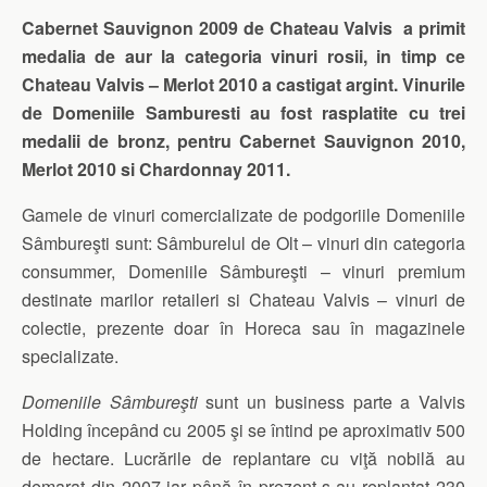
Cabernet Sauvignon 2009 de Chateau Valvis a primit
medalia de aur la categoria vinuri rosii, in timp ce
Chateau Valvis – Merlot 2010 a castigat argint. Vinurile
de Domeniile Samburesti au fost rasplatite cu trei
medalii de bronz, pentru Cabernet Sauvignon 2010,
Merlot 2010 si Chardonnay 2011.
Gamele de vinuri comercializate de podgoriile Domeniile
Sâmbureşti sunt: Sâmburelul de Olt – vinuri din categoria
consummer, Domeniile Sâmbureşti – vinuri premium
destinate marilor retaileri si Chateau Valvis – vinuri de
colectie, prezente doar în Horeca sau în magazinele
specializate.
Domeniile Sâmbureşti
sunt un business parte a Valvis
Holding începând cu 2005 şi se întind pe aproximativ 500
de hectare. Lucrările de replantare cu viţă nobilă au
demarat din 2007 iar până în prezent s-au replantat 230