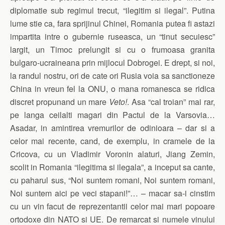
diplomatie sub regimul trecut, “ilegitim si ilegal”. Putina
lume stie ca, fara sprijinul Chinei, Romania putea fi astazi
impartita intre o gubernie ruseasca, un “tinut secuiesc”
largit, un Timoc prelungit si cu o frumoasa granita
bulgaro-ucraineana prin mijlocul Dobrogei. E drept, si noi,
la randul nostru, ori de cate ori Rusia voia sa sanctioneze
China in vreun fel la ONU, o mana romanesca se ridica
discret propunand un mare
Veto!
. Asa “cal troian” mai rar,
pe langa ceilalti magari din Pactul de la Varsovia…
Asadar, in amintirea vremurilor de odinioara – dar si a
celor mai recente, cand, de exemplu, in cramele de la
Cricova, cu un Vladimir Voronin alaturi, Jiang Zemin,
scolit in Romania “ilegitima si ilegala”, a inceput sa cante,
cu paharul sus, “Noi suntem romani, Noi suntem romani,
Noi suntem aici pe veci stapani!”… – macar sa-i cinstim
cu un vin facut de reprezentantii celor mai mari popoare
ortodoxe din NATO si UE. De remarcat si numele vinului