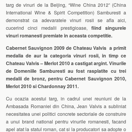
targ de vinuri de la Beijing, “Wine China 2012” (China
International Wine & Spirit Competition) Samburesti a
demonstrat ca adevaratele vinuri rosii se afla aici,
cucerind cinci medalii prestigioase,
fiind singurele
vinuri romanesti premiate in aceasta competitie.
Cabernet Sauvignon 2009 de Chateau Valvis a primit
medalia de aur la categoria vinuri rosii, in timp ce
Chateau Valvis – Merlot 2010 a castigat argint. Vinurile
de Domeniile Samburesti au fost rasplatite cu trei
medalii de bronz, pentru Cabernet Sauvignon 2010,
Merlot 2010 si Chardonnay 2011.
Cu ocazia acestui targ, in cadrul unei reuniuni de la
Ambasada Romaniei din China, Jean Valvis a subliniat
necesitatea unei politici concrete sectoriale de construire
a unui brand national pentru vinurile romanesti, facand
apel atat la statul roman, cat si la producatori sa adopte o