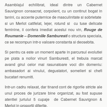
Asamblajul echilibrat, ideal dintre un Cabernet
Sauvignon consacrat, corpolent, cu un continut bogat in
tanini, cu accente puternice de masculinitate si sobrietate
si un Merlot catifelat, lejer, rotund si cu tuse delicate
feminine, ii confera imediat acestui nou vin,
Rouge de
Roumanie – Domeniile Samburesti
o structura speciala,
ce se recompun intr-o valoare constanta si deosebita.
Si pentru ca este un moment aparte in parcursul evolutiei
pe piata a noilor vinuri Samburesti, el trebuia marcat
avand girul celor mai rasunatoare voci din domeniu:
ambasadori ai vinului, degustatori, somelieri si chefi
bucatari renumiti.
Intr-un cadru relaxat, dar tinand cont de rigorile stricte ale
unui proces de jurizare bine organizat, au fost supuse
atentiei juriului 5 cupaje de Cabernet Sauvignon &
Merlot in proportii diferite.