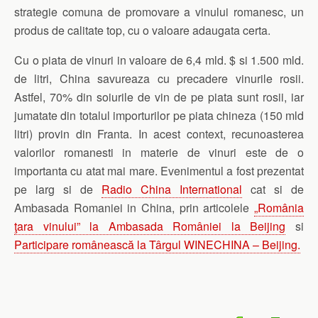
strategie comuna de promovare a vinului romanesc, un
produs de calitate top, cu o valoare adaugata certa.
Cu o piata de vinuri in valoare de 6,4 mld. $ si 1.500 mld.
de litri, China savureaza cu precadere vinurile rosii.
Astfel, 70% din soiurile de vin de pe piata sunt rosii, iar
jumatate din totalul importurilor pe piata chineza (150 mld
litri) provin din Franta. In acest context, recunoasterea
valorilor romanesti in materie de vinuri este de o
importanta cu atat mai mare. Evenimentul a fost prezentat
pe larg si de
Radio China International
cat si de
Ambasada Romaniei in China, prin articolele
„România
ţara vinului” la Ambasada României la Beijing
si
Participare românească la Târgul WINECHINA – Beijing.