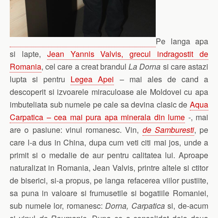
Pe langa apa
si lapte,
Jean Yannis Valvis, grecul indragostit de
Romania
, cel care a creat brandul
La Dorna
si care astazi
lupta si pentru
Legea Apei
– mai ales de cand a
descoperit si izvoarele miraculoase ale Moldovei cu apa
imbuteliata sub numele pe cale sa devina clasic de
Aqua
Carpatica – cea mai pura apa minerala din lume
-, mai
are o pasiune: vinul romanesc. Vin,
de Samburesti
, pe
care l-a dus in China, dupa cum veti citi mai jos, unde a
primit si o medalie de aur pentru calitatea lui. Aproape
naturalizat in Romania, Jean Valvis, printre altele si ctitor
de biserici, si-a propus, pe langa refacerea viilor pustiite,
sa puna in valoare si frumusetile si bogatiile Romaniei,
sub numele lor, romanesc:
Dorna,
Carpatica
si, de-acum