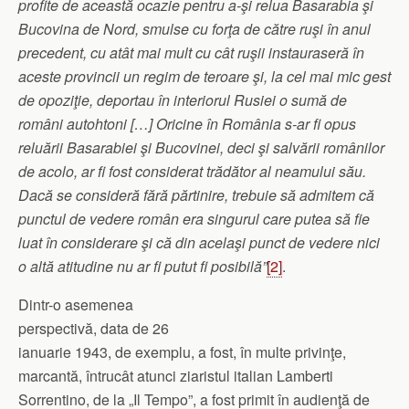
profite de această ocazie pentru a-şi relua Basarabia şi
Bucovina de Nord, smulse cu forţa de către ruşi în anul
precedent, cu atât mai mult cu cât ruşii instauraseră în
aceste provincii un regim de teroare şi, la cel mai mic gest
de opoziţie, deportau în interiorul Rusiei o sumă de
români autohtoni […] Oricine în România s-ar fi opus
reluării Basarabiei şi Bucovinei, deci şi salvării românilor
de acolo, ar fi fost considerat trădător al neamului său.
Dacă se consideră fără părtinire, trebuie să admitem că
punctul de vedere român era singurul care putea să fie
luat în considerare şi că din acelaşi punct de vedere nici
o altă atitudine nu ar fi putut fi posibilă”
[2]
.
Dintr-o asemenea
perspectivă, data de 26
ianuarie 1943, de exemplu, a fost, în multe privinţe,
marcantă, întrucât atunci ziaristul italian Lamberti
Sorrentino, de la „Il Tempo”, a fost primit în audienţă de