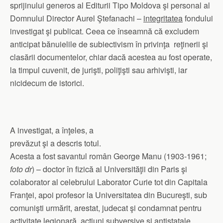
sprijinului generos al Editurii Tipo Moldova şi personal al
Domnului Director Aurel Ştefanachi –
integritatea
fondului
investigat şi publicat. Ceea ce înseamnă că excludem
anticipat bănuielile de subiectivism în privinţa reţinerii şi
clasării documentelor, chiar dacă acestea au fost operate,
la timpul cuvenit, de jurişti, poliţişti sau arhivişti, iar
nicidecum de istorici.
A investigat, a înţeles, a
prevăzut şi a descris totul.
Acesta a fost savantul român George Manu (1903-1961;
foto dr
) – doctor în fizică al Universităţii din Paris şi
colaborator al celebrului Laborator Curie tot din Capitala
Franţei, apoi profesor la Universitatea din Bucureşti, sub
comunişti urmărit, arestat, judecat şi condamnat pentru
activitate legionară, acţiuni subversive şi antistatale,