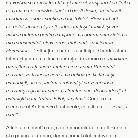
să vorbească ruseşte, chiar şi între ei, susţinând că limba
română e un amestec bastard de dialecte, de înlocuit
imediat cu aceea sublimă a lui Tolstoi. Pierzând noi
războiul, acei emigranţi îndoctrinaţi şi fanatici îşi vor
asuma puterea pentru a impune, cu riguroasele sisteme
ale marxismului, slavizarea, mai mult, rusificarea
României …”
Situaţie în care – a anticipat Conducătorul –
tot nu-şi pierdea ultima speranţă, de vreme ce „
amintirea
părinţilor morţi acum, luptând în numele României
române, va fi aceea care îi va obliga pe fii, fie ei şi
comunişti, să se păstreze români şi să vorbească
româneşte şi să rămână, cu fruntea sus, descendenţi ai
coloniştilor lui Traian: latini, nu slavi”.
Ceea ce, a
recunoscut Antonescu finalmente, constituia … „
secretul
meu”
!
A fost un „secret” care, spre nenorocirea întregii Românii
şi a poporului român, dar nu numai atât, a devenit o