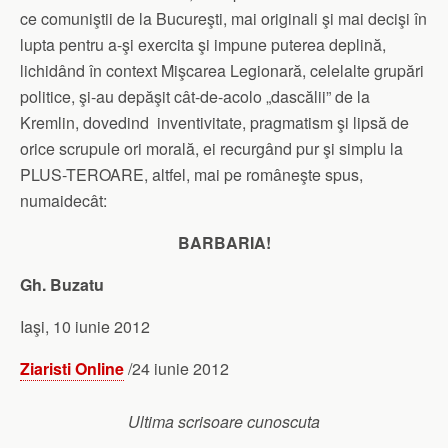
ce comuniştii de la Bucureşti, mai originali şi mai decişi în
lupta pentru a-şi exercita şi impune puterea deplină,
lichidând în context Mişcarea Legionară, celelalte grupări
politice, şi-au depăşit cât-de-acolo „dascălii” de la
Kremlin, dovedind inventivitate, pragmatism şi lipsă de
orice scrupule ori morală, ei recurgând pur şi simplu la
PLUS-TEROARE, altfel, mai pe româneşte spus,
numaidecât:
BARBARIA!
Gh. Buzatu
Iaşi, 10 iunie 2012
Ziaristi Online
/24 iunie 2012
Ultima scrisoare cunoscuta