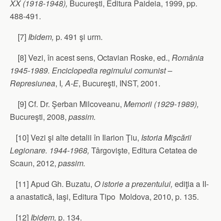
XX (1918-1948),
Bucureşti, Editura Paideia, 1999, pp.
488-491.
[7]
Ibidem,
p. 491 şi urm.
[8] Vezi, în acest sens, Octavian Roske, ed.,
România
1945-1989. Enciclopedia regimului comunist –
Represiunea
, I
, A-E
, Bucureşti, INST, 2001.
[9] Cf. Dr. Şerban Milcoveanu,
Memorii (1929-1989),
Bucureşti, 2008,
passim.
[10] Vezi şi alte detalii în Ilarion Ţiu,
Istoria Mişcării
Legionare. 1944-1968,
Târgovişte, Editura Cetatea de
Scaun, 2012,
passim.
[11] Apud Gh. Buzatu,
O istorie a prezentului,
ediţia a II-
a anastatică, Iaşi, Editura Tipo Moldova, 2010, p. 135.
[12]
Ibidem,
p. 134.