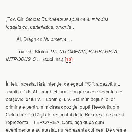
„
Tov. Gh. Stoica:
Dumneata ai spus că ai introdus
legalitatea, partinitatea, omenia…
Al. Drăghici:
Nu omenia …
Tov. Gh. Stoica:
DA, NU OMENIA, BARBARIA AI
INTRODUS-O …
(subl. ns.)”
[12]
.
În felul acesta, fără intenţie, delegatul PCR a dezvăluit,
„captivat” de Al. Drăghici, unul din grozavele secrete ale
bolşevicilor lui V. I. Lenin şi I. V. Stalin în acţiunile lor
criminale pentru nimicirea opoziţiei după Revoluţia din
Octombrie 1917 şi ale regimului de la Bucureşti pe care-l
reprezenta – TEROAREA. Care, aşa după cum
evenimentele au atestat, nu reprezenta culmea. De vreme