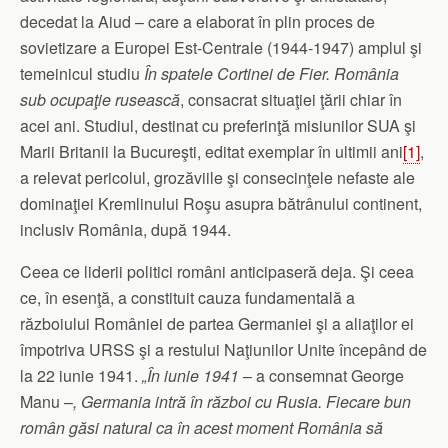
decedat la Aiud – care a elaborat în plin proces de
sovietizare a Europei Est-Centrale (1944-1947) amplul şi
temeinicul studiu
În spatele Cortinei de Fier. România
sub ocupaţie rusească
, consacrat situaţiei ţării chiar în
acei ani. Studiul, destinat cu preferinţă misiunilor SUA şi
Marii Britanii la Bucureşti, editat exemplar în ultimii ani
[1]
,
a relevat pericolul, grozăviile şi consecinţele nefaste ale
dominaţiei Kremlinului Roşu asupra bătrânului continent,
inclusiv România, după 1944.
Ceea ce liderii politici români anticipaseră deja. Şi ceea
ce, în esenţă, a constituit cauza fundamentală a
războiului României de partea Germaniei şi a aliaţilor ei
împotriva URSS şi a restului Naţiunilor Unite începând de
la 22 iunie 1941.
„În iunie 1941
– a consemnat George
Manu –
, Germania intră în război cu Rusia. Fiecare bun
român găsi natural ca în acest moment România să