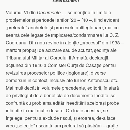
Avertisment
Volumul VI din
Documente …
se menţine în limitele
problemelor şi perioadei anilor ´20 – ´40 –, fiind evident
„preferate” anchetele şi procesele antilegionare, mai cu
seamă cele legate de implicarea/condamnarea lui C. Z.
Codreanu. Din nou revine în atenţie „procesul” din 1938 –
martorii propuşi de acuzare sau de acuzat, şedinţe ale
Tribunalului Militar al Corpului II Armată, declaraţii,
acţiunea din 1940 a Comisiei Curţii de Casaţie pentru
revizuirea proceselor politice (legionare), diverse
demersuri în context, inclusiv ale lui Ion Antonescu etc.
Mai mult decât în volumele precedente, editorii, în afară
de privilegiul de-a beneficia de documente inedite, se
confruntă cu problema editării/reeditării aceloraşi probe
întâlnite în mai multe dosare. Cu toate acestea, se
înţelege, pentru a exclude riscul, şi eroarea, de-a face
vreo „selecţie” riscantă, am preferat să păstrăm – graţie