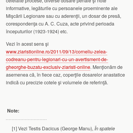
celelalte procese, diverse dosare penale şi note
informative, legăturile cu persoanele proeminente ale
Mişcării Legionare sau cu aderenţii, un dosar de presă,
corespondenţa cu A. C. Cuza, acte privind perioada
începuturilor (1923-1924) etc.
Vezi în acest sens şi
www.ziaristionline.ro/2011/09/13/corneliu-zelea-
codreanu-pentru-legionari-cu-un-avertisment-de-
gheorghe-buzatu-exclusiv-ziaristi-online
. Menţionăm de
asemenea că, în fiece caz, coperţile dosarelor anastatice
indică cu precizie cotele şi volumele de referinţă.
Note:
[1] Vezi Testis Dacicus (George Manu),
În spatele