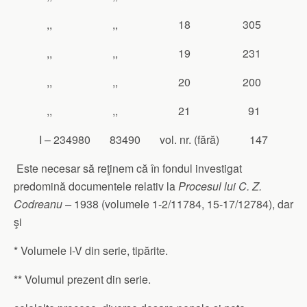
,, ,, 18 305
,, ,, 19 231
,, ,, 20 200
,, ,, 21 91
I – 234980 83490 vol. nr. (fără) 147
Este necesar să reţinem că în fondul investigat
predomină documentele relativ la
Procesul lui C. Z.
Codreanu –
1938 (volumele 1-2/11784, 15-17/12784), dar
şi
* Volumele I-V din serie, tipărite.
** Volumul prezent din serie.