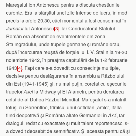
Mareşalul Ion Antonescu pentru a discuta chestiunile
curente. Era la sfârşitul unei zile intense de lucru, în mod
precis la orele 20,30, căci momentul a fost consemnat în
Jurnalul
lui Antonescu
[3]
, iar Conducătorul Statului
Român era absorbit de evenimentele din zona
Stalingradului, unde trupele germane şi române erau,
după încercuirea reuşită de forţele lui I. V. Stalin la 19-20
noiembrie 1942, în preajma capitulării de la 1-2 februarie
1943
[4]
. Fapt care s-a dovedit cu consecinţe multiple,
decisive pentru desfăşurarea în ansamblu a Războiului
din Est (1941-1945) şi, nu mai puţin, corelat cu eşecurile
trupelor
Axei
la Midway şi El Alamein, pentru derularea
celui de-al Doilea Război Mondial. Mareşalul s-a întâlnit
totuşi cu Sorrentino, trimisul unui cotidian „amic”, Italia
fiind deopotrivă şi România aliate Germaniei în
Axă
, iar
dialogul, redat cu exactitate şi mult talent reportericesc, s-
a dovedit deosebit de semnificativ. Şi aceasta pentru că şi