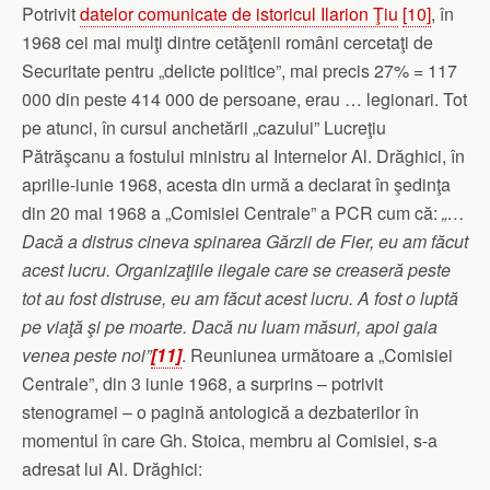
Potrivit
datelor comunicate de istoricul Ilarion Ţiu
[10]
, în
1968 cei mai mulţi dintre cetăţenii români cercetaţi de
Securitate pentru „delicte politice”, mai precis 27% = 117
000 din peste 414 000 de persoane, erau … legionari. Tot
pe atunci, în cursul anchetării „cazului” Lucreţiu
Pătrăşcanu a fostului ministru al Internelor Al. Drăghici, în
aprilie-iunie 1968, acesta din urmă a declarat în şedinţa
din 20 mai 1968 a „Comisiei Centrale” a PCR cum că:
„…
Dacă a distrus cineva spinarea Gărzii de Fier, eu am făcut
acest lucru. Organizaţiile ilegale care se creaseră peste
tot au fost distruse, eu am făcut acest lucru. A fost o luptă
pe viaţă şi pe moarte. Dacă nu luam măsuri, apoi gaia
venea peste noi”
[11]
. Reuniunea următoare a „Comisiei
Centrale”, din 3 iunie 1968, a surprins – potrivit
stenogramei – o pagină antologică a dezbaterilor în
momentul în care Gh. Stoica, membru al Comisiei, s-a
adresat lui Al. Drăghici: