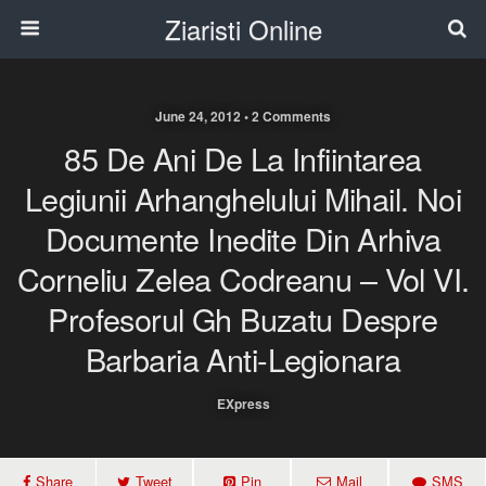
Ziaristi Online
June 24, 2012 • 2 Comments
85 De Ani De La Infiintarea
Legiunii Arhanghelului Mihail. Noi
Documente Inedite Din Arhiva
Corneliu Zelea Codreanu – Vol VI.
Profesorul Gh Buzatu Despre
Barbaria Anti-Legionara
EXpress
Share
Tweet
Pin
Mail
SMS