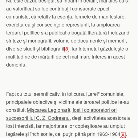
Nu este cazul, desigur, să intrăm în detalii, mai ales că s-
au valorificat solide contribuţii consacrate epocii
comuniste, că relativ la esenţa, formele de manifestare,
exercitarea şi consecinţele represiunii, la amploarea
teroarei politice s-a publicat o bogată literatură incluzând
sinteze şi monografii, volume de documente şi memorii,
diverse studii şi bibliografii
[8]
, iar Internetul găzduieşte o
multitudine de mărturii de cel mai mare interes în acest
domeniu.
Fapt cu totul semnificativ, în tot cursul „erei” comuniste,
principalele obiective şi victime ale teroarei politice le-au
constituit
Mişcarea Legionară, foştii colaboratori ori
succesorii lui C. Z. Codreanu
, deşi, activitatea acestora a
fost interzisă, iar majoritatea lor copleşitoare au umplut
lagărele şi închisorile, cel puţin până prin 1963-1964
[9]
.