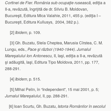
Cortinei de Fier. România sub ocupaţie rusească,
ediţia a
II-a, revăzută, îngrijită de dr. Silviu B. Moldovan,
Bucureşti, Editura Mica Valahie, 2011, 455 p. (ediţia I –
Bucureşti, Editura Kullusys, 2004, 382 p.).
[2]
Ibidem,
p. 109.
[3] Gh. Buzatu, Stela Cheptea, Marusia Cîrstea, C. M.
Lungu, eds.,
Pace şi război (1940-1944). Jurnalul
Mareşalului Ion Antonescu,
II, Iaşi, ediţia a II-a, revăzută
şi adăugită, Iaşi, Editura Tipo Moldova, 2011, pp. 177,
288-291.
[4]
Ibidem
, p. 515.
[5] Mihai Pelin, în “Independent”, 15 mai 2001, p. 5;
Jurnalul Mareşalului,
II, pp. 288-291.
[6] Ioan Scurtu, Gh. Buzatu,
Istoria Românilor în secolul