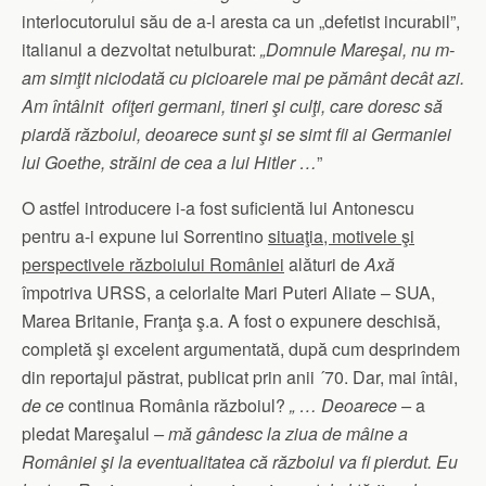
interlocutorului său de a-l aresta ca un „defetist incurabil”,
italianul a dezvoltat netulburat:
„Domnule Mareşal, nu m-
am simţit niciodată cu picioarele mai pe pământ decât azi.
Am întâlnit ofiţeri germani, tineri şi culţi, care doresc să
piardă războiul, deoarece sunt şi se simt fii ai Germaniei
lui Goethe, străini de cea a lui Hitler …
”
O astfel introducere i-a fost suficientă lui Antonescu
pentru a-i expune lui Sorrentino
situaţia, motivele şi
perspectivele războiului României
alături de
Axă
împotriva URSS, a celorlalte Mari Puteri Aliate – SUA,
Marea Britanie, Franţa ş.a. A fost o expunere deschisă,
completă şi excelent argumentată, după cum desprindem
din reportajul păstrat, publicat prin anii ´70. Dar, mai întâi,
de ce
continua România războiul?
„ … Deoarece –
a
pledat Mareşalul
– mă gândesc la ziua de mâine a
României şi la eventualitatea că războiul va fi pierdut. Eu