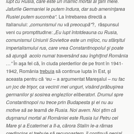
lupt cu Rusia, care este un inamic mortal al ţării mele.
Jafurile Germaniei le putem îndura, dar sub ameninţarea
Rusiei putem sucomba”.
La întrebarea directă a
italianului: „
comunismul nu vă preocupă”
?, răspunsul
veni cu promptitudine:
„Eu lupt întotdeauna cu Rusia,
comunismul Uniunii Sovietice este un mijloc, nu sfârşitul
imperialismului rus, care vrea Constantinopolul şi poate
să ajungă acolo numai traversând sau înghiţind România
…”
În aşa fel că, în ciuda pierderilor de pe front în 1941-
1942, România
trebuia
să continue lupta în Est, şi
aceasta pentru că
“eu
– a argumentat Mareşalul –
nu fac
un joc de trişor, ca vecinii mei unguri, visând prăbuşirea
germanilor şi sosirea englezilor eliberatori. Drumul spre
Constantinopol nu trece prin Budapesta şi ei nu au
motive să se teamă de Rusia. Noi avem. Noi ştim că
duşmanul mortal al României este Rusia lui Petru cel
Mare şi a Ecaterinei a II-a, cărora Stalin le-a rămas
credincios şi trebuie să recunoaştem, îl continuă genial.