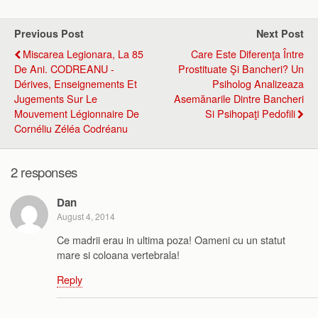
Previous Post
Next Post
Miscarea Legionara, La 85
Care Este Diferenţa Între
De Ani. CODREANU -
Prostituate Şi Bancheri? Un
Dérives, Enseignements Et
Psiholog Analizeaza
Jugements Sur Le
Asemănarile Dintre Bancheri
Mouvement Légionnaire De
Si Psihopaţi Pedofili
Cornéliu Zéléa Codréanu
2 responses
Dan
August 4, 2014
Ce madrii erau in ultima poza! Oameni cu un statut
mare si coloana vertebrala!
Reply