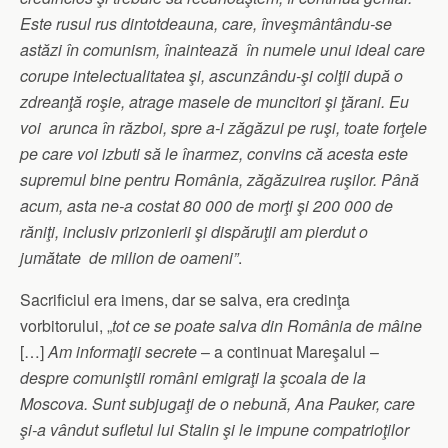
Este rusul rus dintotdeauna, care, înveşmântându-se
astăzi în comunism, înaintează în numele unui ideal care
corupe intelectualitatea şi, ascunzându-şi colţii după o
zdreanţă roşie, atrage masele de muncitori şi ţărani. Eu
voi arunca în război, spre a-i zăgăzui pe ruşi, toate forţele
pe care voi izbuti să le înarmez, convins că acesta este
supremul bine pentru România, zăgăzuirea ruşilor. Până
acum, asta ne-a costat 80 000 de morţi şi 200 000 de
răniţi, inclusiv prizonierii şi dispăruţii am pierdut o
jumătate de milion de oameni”
.
Sacrificiul era imens, dar se salva, era credinţa
vorbitorului, „
tot ce se poate salva din România de mâine
[…]
Am informaţii secrete
– a continuat Mareşalul –
despre comuniştii români emigraţi la şcoala de la
Moscova. Sunt subjugaţi de o nebună, Ana Pauker, care
şi-a vândut sufletul lui Stalin şi le impune compatrioţilor