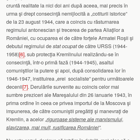
cruntă realitate la nici doi ani după aceea, mai precis în
urma şi drept consecinţă nemijlocită a „cotiturii istorice”
de la 23 august 1944, care a coincis cu răsturnarea
regimului antonescian şi trecerea de partea Aliaţilor a
României, cu ocuparea ei de către forţele Armatei Roşii şi
debutul regimului de
stat ocupat
de către URSS (1944-
1958)
[6]
, sub protecţia Kremlinului realizându-se în
consecinţă, într-o primă fază (1944-1945), asaltul
comuniştilor la putere şi apoi, după consolidarea lor în
1946-1947, instituirea „erei socialiste” pentru următoarele
decenii
[7]
. Derulările survenite au coincis celor mai
sumbre preziceri ale Mareşalului din 26 ianuarie 1943, în
prima ordine în ceea ce privea importul de la Moscova şi
impunerea, de către comuniştii pregătiţi şi manevraţi de
Kremlin, a acelor „
riguroase sisteme ale marxismului,
slavizarea, mai mult, rusificarea României
”.