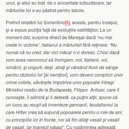
unul, şi altul au fost de o sinceritate tulburătoare, iar
mărturiile lor s-au păstrat pentru Istorie.
Potrivit relatării lui Sorrentino
[5]
, acesta, pentru început,
şi-a expus poziţia faţă de evoluţiile ostilităţilor. La un
moment dat, surprins direct de Mareşal dacă “nu mai
crede în victorie”, italianul a mărturisit fără reţinere:
“Nu
numai că nu cred, dar nici măcar n-o doresc. Chiar dacă
vom avea nenorocul să învingem, noi, italienii, voi,
românii, şi ungurii, deşi aliaţi şi vărsând fluvii de sânge
pentru războiul lor
[al nemţilor]
, vom deveni complicii unor
crime oribile, săvârşite împotriva unor popoare întregi.
Ministrul nostru de la Budapesta, Filippo Anfuso, care îi
cunoaşte, îi admiră şi îi detestă ca puţini alţii, spune că
un lucru au reuşit să inventeze germanii, feudalismul la
care Hitler vrea să supună popoarele pentru o mie de ani;
cu principiile lor în frunte, noi să fim aliaţi vasali şi vasali
de vasali, iar inamicii iobagi”.
Cu rugămintea adresată