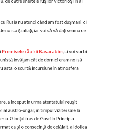
18, de către uneltele ruşilor victorioşi în al
re cu Rusia nu atunci când am fost duşmani, ci
 noi ca şi aliaţi, iar voi să vă daţi seama ce
i
Premisele răpirii Basarabie
i
, ci voi vorbi
munistă învăţam cât de dornici eram noi să
ru asta, o scurtă incursiune în atmosfera
e, a început în urma atentatului reuşit
al austro-ungar, în timpul vizitei sale la
riu. Glonţul tras de Gavrilo Princip a
at ca şi o consecinţă de celălalt, al doilea