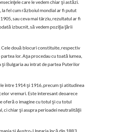
nsecinţele care le vedem chiar şi astăzi.
, la fel cum războiul mondial ar fi putut
905, sau ceva mai târziu, rezultatul ar fi
 odată izbucnit, să vedem poziţia ţării
. Cele două blocuri constituite, respectiv
e partea lor. Aşa procedau cu toată lumea,
 şi Bulgaria au intrat de partea Puterilor
e între 1914 şi 1916, precum şi atitudinea
 acelor vremuri. Este interesant deoarece
re oferă o imagine cu totul şi cu totul
 ci chiar şi asupra perioadei neutralităţii
rmania şi Austro-Ungaria încă din 1883,