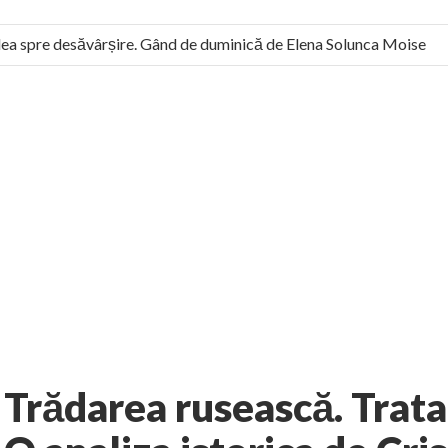
a spre desăvârșire. Gând de duminică de Elena Solunca Moise
l român: “românii sunt slavi, nu latini”. Fostul agent ceaușist de 
20 comments
ize
Arhive
AUTHOR:
CRISTIANNEGREA
-
NOVEMBER 25, 2012
Trădarea rusească. Trat