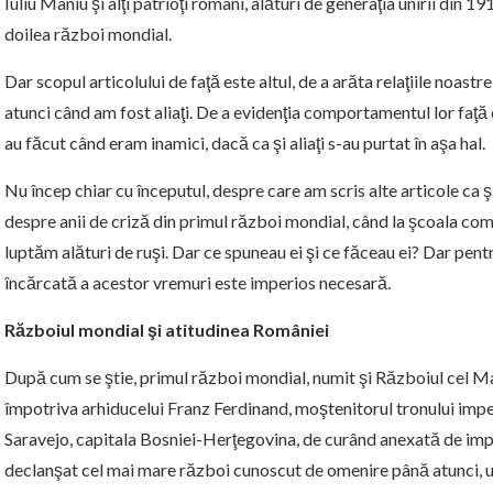
Iuliu Maniu şi alţi patrioţi români, alături de generaţia unirii din 19
doilea război mondial.
Dar scopul articolului de faţă este altul, de a arăta relaţiile noast
atunci când am fost aliaţi. De a evidenţia comportamentul lor faţă de
au făcut când eram inamici, dacă ca şi aliaţi s-au purtat în aşa hal.
Nu încep chiar cu începutul, despre care am scris alte articole ca ş
despre anii de criză din primul război mondial, când la şcoala co
luptăm alături de ruşi. Dar ce spuneau ei şi ce făceau ei? Dar pent
încărcată a acestor vremuri este imperios necesară.
Războiul mondial şi atitudinea României
După cum se ştie, primul război mondial, numit şi Războiul cel Mar
împotriva arhiducelui Franz Ferdinand, moştenitorul tronului imperi
Saravejo, capitala Bosniei-Herţegovina, de curând anexată de impe
declanşat cel mai mare război cunoscut de omenire până atunci, urm