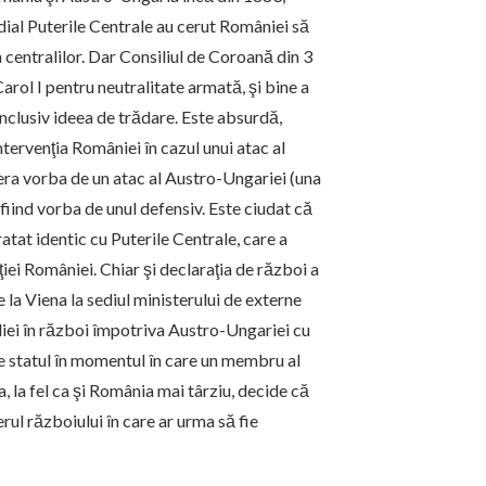
ndial Puterile Centrale au cerut României să
a centralilor. Dar Consiliul de Coroană din 3
Carol I pentru neutralitate armată, şi bine a
, inclusiv ideea de trădare. Este absurdă,
tervenţia României în cazul unui atac al
 era vorba de un atac al Austro-Ungariei (una
t, fiind vorba de unul defensiv. Este ciudat că
tratat identic cu Puterile Centrale, care a
ţiei României. Chiar şi declaraţia de război a
a Viena la sediul ministerului de externe
aliei în război împotriva Austro-Ungariei cu
rde statul în momentul în care un membru al
a, la fel ca şi România mai târziu, decide că
ul războiului în care ar urma să fie