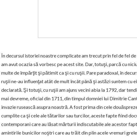
În decursul istoriei noastre complicate am trecut prin fel de fel de f
am avut ocazia să vorbesc pe acest site. Dar, totuşi, parcă cu niciu
multe de împărţit şi pătimit ca şi cu ruşii. Pare paradoxal, în decur
ruşii ne-au influenţat atât de mult încât până şi astăzi suntem cu 
declarată. Şi totuşi, cu ruşii am ajuns vecini abia la 1792, dar tend
mai devreme, oficial din 1711, din timpul domniei lui Dimitrie Ca
invazie rusească asupra noastră. A fost prima din cele douăsprezec
cumplite ca şi cele ale tătarilor sau turcilor, aceste fapte fiind do
contemporani care au lăsat mărturii indiscutabile ale acestor fapt
amintirile bunicilor noştri care au trăit din plin acele vremuri grele