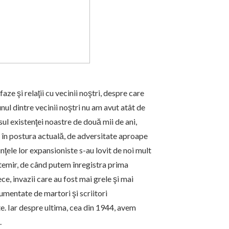
aze şi relaţii cu vecinii noştri, despre care
nul dintre vecinii noştri nu am avut atât de
sul existenţei noastre de două mii de ani,
ei în postura actuală, de adversitate aproape
inţele lor expansioniste s-au lovit de noi mult
ntemir, de când putem înregistra prima
e, invazii care au fost mai grele şi mai
cumentate de martori şi scriitori
e. Iar despre ultima, cea din 1944, avem
.