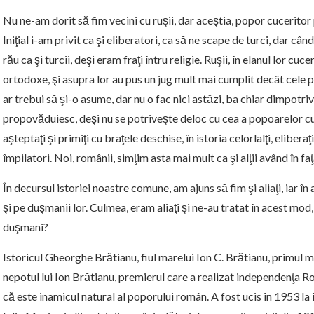
Nu ne-am dorit să fim vecini cu ruşii, dar aceştia, popor cuceritor p
Iniţial i-am privit ca şi eliberatori, ca să ne scape de turci, dar câ
rău ca şi turcii, deşi eram fraţi întru religie. Ruşii, în elanul lor cuc
ortodoxe, şi asupra lor au pus un jug mult mai cumplit decât cele p
ar trebui să şi-o asume, dar nu o fac nici astăzi, ba chiar dimpotrivă
propovăduiesc, deşi nu se potriveşte deloc cu cea a popoarelor cuce
aşteptaţi şi primiţi cu braţele deschise, în istoria celorlalţi, eliberaţi
împilatori. Noi, românii, simţim asta mai mult ca şi alţii având în f
În decursul istoriei noastre comune, am ajuns să fim şi aliaţi, iar î
şi pe duşmanii lor. Culmea, eram aliaţi şi ne-au tratat în acest mo
duşmani?
Istoricul Gheorghe Brătianu, fiul marelui Ion C. Brătianu, primul m
nepotul lui Ion Brătianu, premierul care a realizat independenţa
că este inamicul natural al poporului român. A fost ucis în 1953 la