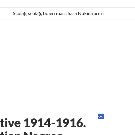
Sculați, sculați, boieri mari! Sara Nukina are nevoie de ajutorul 
la Humanitas militează pentru federalizarea României
Share
Twitter
Facebook
ative 1914-1916.