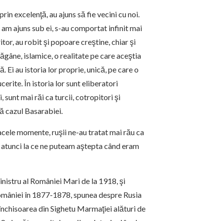
rin excelenţă, au ajuns să fie vecini cu noi.
nd am ajuns sub ei, s-au comportat infinit mai
eritor, au robit şi popoare creştine, chiar şi
ăgâne, islamice, o realitate pe care aceştia
. Ei au istoria lor proprie, unică, pe care o
rite. În istoria lor sunt eliberatori
i, sunt mai răi ca turcii, cotropitori şi
aţă cazul Basarabiei.
n acele momente, ruşii ne-au tratat mai rău ca
d, atunci la ce ne puteam aştepta când eram
inistru al României Mari de la 1918, şi
 României în 1877-1878, spunea despre Rusia
 închisoarea din Sighetu Marmaţiei alături de