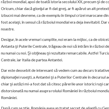
război mondial, apoi de toată istoria secolului XX, precum şi de co
Oricum, chiar dacă glonţul ar fi dat greş, ar fi apărut un alt pretext
izbucni mai devreme, ca de exemplu în timpul crizei marocane din 1
fost acelaşi, în sensul că războiul mondial era deja inevitabil. Dar
noastre.
Desigur, în acele vremuri cumplite, noi eram la mijloc, ca de obicei
Antanta şi Puterile Centrale, trăgeau de noi să intrăm în război d
nu numai cu noi. Şi obţineau şi rezultate remarcabile. Astfel Turcia
Centrale, iar Italia de partea Antantei.
Dar este deosebit de interesant să vedem cum au decurs tratativel
diplomaţiei ruseşti, a Antantei şi a Puterilor Centrale în decursul
chiar şi astăzi mi-a fost dat să citesc părerile unor istorici ruşi ca
distorsionată nu numai asupra rolului României în războiul mondial,
României.
După cum se ştie, România avea un tratat secret de alianţă cu Ge