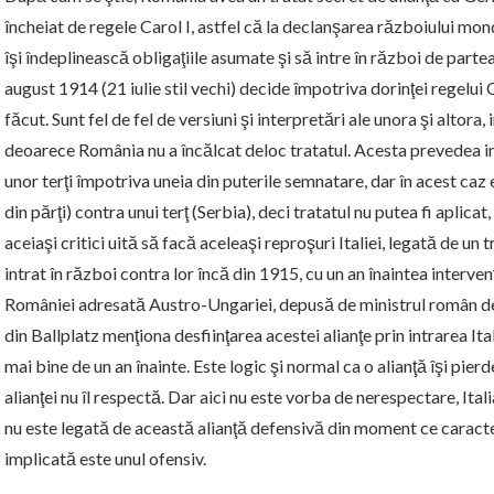
încheiat de regele Carol I, astfel că la declanşarea războiului mo
îşi îndeplinească obligaţiile asumate şi să intre în război de parte
august 1914 (21 iulie stil vechi) decide împotriva dorinţei regelui 
făcut. Sunt fel de fel de versiuni şi interpretări ale unora şi altora
deoarece România nu a încălcat deloc tratatul. Acesta prevedea in
unor terţi împotriva uneia din puterile semnatare, dar în acest caz
din părţi) contra unui terţ (Serbia), deci tratatul nu putea fi aplica
aceiaşi critici uită să facă aceleaşi reproşuri Italiei, legată de un 
intrat în război contra lor încă din 1915, cu un an înaintea interven
României adresată Austro-Ungariei, depusă de ministrul român de l
din Ballplatz menţiona desfiinţarea acestei alianţe prin intrarea It
mai bine de un an înainte. Este logic şi normal ca o alianţă îşi pie
alianţei nu îl respectă. Dar aici nu este vorba de nerespectare, Itali
nu este legată de această alianţă defensivă din moment ce caracter
implicată este unul ofensiv.