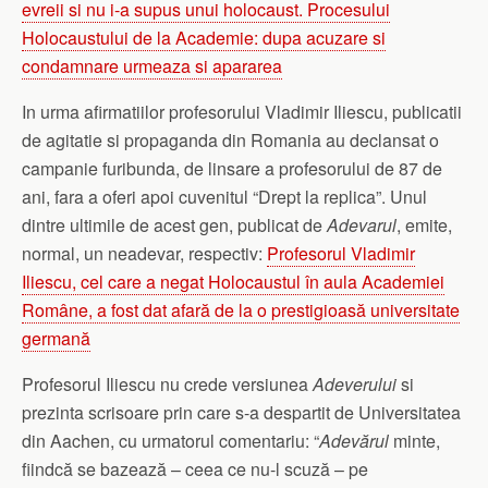
evreii si nu i-a supus unui holocaust. Procesului
Holocaustului de la Academie: dupa acuzare si
condamnare urmeaza si apararea
In urma afirmatiilor profesorului Vladimir Iliescu, publicatii
de agitatie si propaganda din Romania au declansat o
campanie furibunda, de linsare a profesorului de 87 de
ani, fara a oferi apoi cuvenitul “Drept la replica”. Unul
dintre ultimile de acest gen, publicat de
Adevarul
, emite,
normal, un neadevar, respectiv:
Profesorul Vladimir
Iliescu, cel care a negat Holocaustul în aula Academiei
Române, a fost dat afară de la o prestigioasă universitate
germană
Profesorul Iliescu nu crede versiunea
Adeverului
si
prezinta scrisoare prin care s-a despartit de Universitatea
din Aachen, cu urmatorul comentariu: “
Adevărul
minte,
fiindcă se bazează – ceea ce nu-l scuză – pe