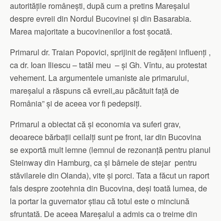
autoritățile românești, după cum a pretins Mareșalul
despre evreii din Nordul Bucovinei și din Basarabia.
Marea majoritate a bucovinenilor a fost șocată.
Primarul dr. Traian Popovici, sprijinit de regățeni influenți ,
ca dr. Ioan Iliescu – tatăl meu – și Gh. Vîntu, au protestat
vehement. La argumentele umaniste ale primarului,
mareșalul a răspuns că evreii„au păcătuit față de
România” și de aceea vor fi pedepsiți.
Primarul a obiectat că și economia va suferi grav,
deoarece bărbații ceilalți sunt pe front, iar din Bucovina
se exportă mult lemne (lemnul de rezonanță pentru pianul
Steinway din Hamburg, ca și bârnele de stejar pentru
stăvilarele din Olanda), vite și porci. Tata a făcut un raport
fals despre zootehnia din Bucovina, deși toată lumea, de
la portar la guvernator știau că totul este o minciună
sfruntată. De aceea Mareșalul a admis ca o treime din