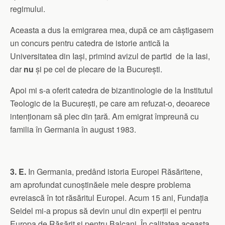
regimului.
Aceasta a dus la emigrarea mea, după ce am câștigasem
un concurs pentru catedra de istorie antică la
Universitatea din Iași, primind avizul de partid de la Iasi,
dar
nu
și pe cel de plecare de la București.
Apoi mi s-a oferit catedra de bizantinologie de la Institutul
Teologic de la București, pe care am refuzat-o, deoarece
intenționam să plec din țară. Am emigrat împreună cu
familia în Germania în august 1983.
3. E.
In Germania, predând istoria Europei Răsăritene,
am aprofundat cunoștinăele mele despre problema
evreiască în tot răsăritul Europei. Acum 15 ani, Fundația
Seidel mi-a propus să devin unul din experții ei pentru
Europa de Răsărit și pentru Balcani. În calitatea aceasta