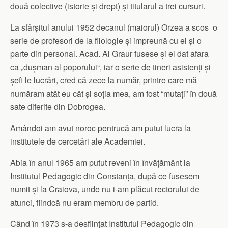
două colective (istorie și drept) și titularul a trei cursuri.
La sfârșitul anului 1952 decanul (maiorul) Orzea a scos o
serie de profesori de la filologie și impreună cu ei și o
parte din personal. Acad. Al Graur fusese și el dat afara
ca „dușman al poporului“, iar o serie de tineri asistenți și
șefi le lucrări, cred că zece la număr, printre care mă
număram atât eu cât și soția mea, am fost “mutați” în două
sate diferite din Dobrogea.
Amândoi am avut noroc pentrucă am putut lucra la
institutele de cercetări ale Academiei.
Abia în anul 1965 am putut reveni în învățământ la
Institutul Pedagogic din Constanța, după ce fusesem
numit și la Craiova, unde nu i-am plăcut rectorului de
atunci, fiindcă nu eram membru de partid.
Când în 1973 s-a desființat Institutul Pedagogic din