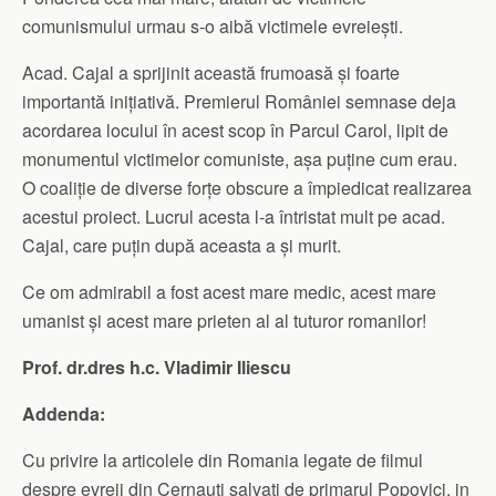
comunismului urmau s-o aibă victimele evreiești.
Acad. Cajal a sprijinit această frumoasă și foarte
importantă inițiativă. Premierul României semnase deja
acordarea locului în acest scop în Parcul Carol, lipit de
monumentul victimelor comuniste, așa puține cum erau.
O coaliție de diverse forțe obscure a împiedicat realizarea
acestui proiect. Lucrul acesta l-a întristat mult pe acad.
Cajal, care puțin după aceasta a și murit.
Ce om admirabil a fost acest mare medic, acest mare
umanist și acest mare prieten al al tuturor romanilor!
Prof. dr.dres h.c. Vladimir Iliescu
Addenda:
Cu privire la articolele din Romania legate de filmul
despre evreii din Cernauti salvati de primarul Popovici, in