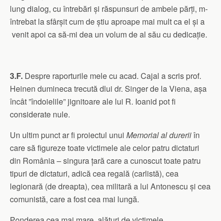
lung dialog, cu întrebări și răspunsuri de ambele părți, m-
întrebat la sfârșit cum de știu aproape mai mult ca el și a
venit apoi ca să-mi dea un volum de al său cu dedicație.
3.F.
Despre raporturile mele cu acad. Cajal a scris prof.
Heinen dumineca trecută dlui dr. Singer de la Viena, așa
încât ”îndoielile” jignitoare ale lui R. Ioanid pot fi
considerate nule.
Un ultim punct ar fi proiectul unui
Memorial al durerii
în
care să figureze toate victimele ale celor patru dictaturi
din România – singura țară care a cunoscut toate patru
tipuri de dictaturi, adică cea regală (carlistă), cea
legionară (de dreapta), cea militară a lui Antonescu și cea
comunistă, care a fost cea mai lungă.
Ponderea cea mai mare, alături de victimele