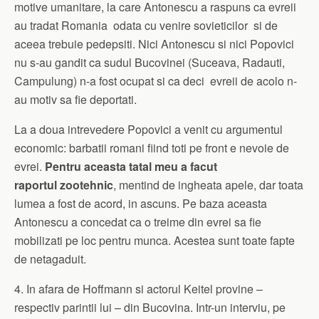
motive umanitare, la care Antonescu a raspuns ca evreii
au tradat Romania odata cu venire sovieticilor si de
aceea trebuie pedepsiti. Nici Antonescu si nici Popovici
nu s-au gandit ca sudul Bucovinei (Suceava, Radauti,
Campulung) n-a fost ocupat si ca deci evreii de acolo n-
au motiv sa fie deportati.
La a doua intrevedere Popovici a venit cu argumentul
economic: barbatii romani fiind toti pe front e nevoie de
evrei.
Pentru aceasta tatal meu a facut
raportul zootehnic
, mentind de ingheata apele, dar toata
lumea a fost de acord, in ascuns. Pe baza aceasta
Antonescu a concedat ca o treime din evrei sa fie
mobilizati pe loc pentru munca. Acestea sunt toate fapte
de netagaduit.
4. In afara de Hoffmann si actorul Keitel provine –
respectiv parintii lui – din Bucovina. Intr-un interviu, pe