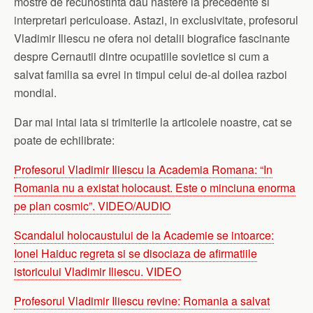
mostre de recunostinta dau nastere la precedente si
interpretari periculoase. Astazi, in exclusivitate, profesorul
Vladimir Iliescu ne ofera noi detalii biografice fascinante
despre Cernautii dintre ocupatiile sovietice si cum a
salvat familia sa evrei in timpul celui de-al doilea razboi
mondial.
Dar mai intai iata si trimiterile la articolele noastre, cat se
poate de echilibrate:
Profesorul Vladimir Iliescu la Academia Romana: “In
Romania nu a existat holocaust. Este o minciuna enorma
pe plan cosmic”. VIDEO/AUDIO
Scandalul holocaustului de la Academie se intoarce:
Ionel Haiduc regreta si se disociaza de afirmatiile
istoricului Vladimir Iliescu. VIDEO
Profesorul Vladimir Iliescu revine: Romania a salvat