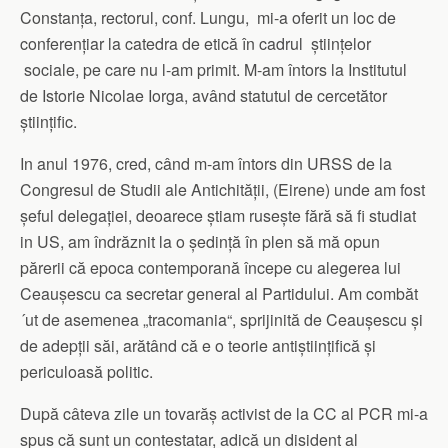
Constanța, rectorul, conf. Lungu, mi-a oferit un loc de
conferențiar la catedra de etică în cadrul științelor
sociale, pe care nu l-am primit. M-am întors la Institutul
de Istorie Nicolae Iorga, având statutul de cercetător
științific.
In anul 1976, cred, când m-am întors din URSS de la
Congresul de Studii ale Antichității, (Eirene) unde am fost
șeful delegației, deoarece știam rusește fără să fi studiat
in US, am îndrăznit la o ședință în plen să mă opun
părerii că epoca contemporană începe cu alegerea lui
Ceaușescu ca secretar general al Partidului. Am combăt
´ut de asemenea „tracomania“, sprijinită de Ceaușescu și
de adepții săi, arătând că e o teorie antiștiințifică și
periculoasă politic.
După câteva zile un tovarăș activist de la CC al PCR mi-a
spus că sunt un contestatar, adică un disident al