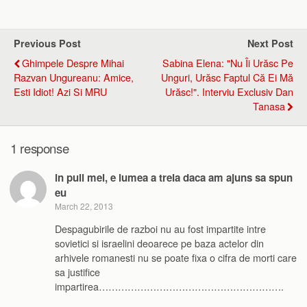
Previous Post
Next Post
Ghimpele Despre Mihai
Sabina Elena: "Nu Îi Urăsc Pe
Razvan Ungureanu: Amice,
Unguri, Urăsc Faptul Că Ei Mă
Esti Idiot! Azi Si MRU
Urăsc!". Interviu Exclusiv Dan
Tanasa
1 response
in puii mei, e lumea a treia daca am ajuns sa spun
eu
March 22, 2013
Despagubirile de razboi nu au fost impartite intre
sovietici si israelini deoarece pe baza actelor din
arhivele romanesti nu se poate fixa o cifra de morti care
sa justifice
impartirea………………………………………………….