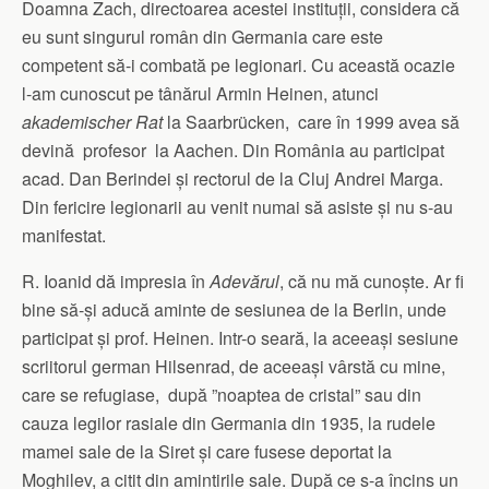
Doamna Zach, directoarea acestei instituții, considera că
eu sunt singurul român din Germania care este
competent să-i combată pe legionari. Cu această ocazie
l-am cunoscut pe tânărul Armin Heinen, atunci
akademischer Rat
la Saarbrücken, care în 1999 avea să
devină profesor la Aachen. Din România au participat
acad. Dan Berindei și rectorul de la Cluj Andrei Marga.
Din fericire legionarii au venit numai să asiste și nu s-au
manifestat.
R. Ioanid dă impresia în
Adevărul
, că nu mă cunoște. Ar fi
bine să-și aducă aminte de sesiunea de la Berlin, unde
participat și prof. Heinen. Intr-o seară, la aceeași sesiune
scriitorul german Hilsenrad, de aceeași vârstă cu mine,
care se refugiase, după ”noaptea de cristal” sau din
cauza legilor rasiale din Germania din 1935, la rudele
mamei sale de la Siret și care fusese deportat la
Moghilev, a citit din amintirile sale. După ce s-a încins un