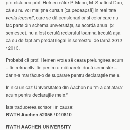
promisiunea prof. Heinen către P. Manu, M. Shafir si Dan,
că eu nu voi mai ține cursuri [ca pedeapsă].In realitate
venia legendi
, care se dă pensionarilor și celor care nu
fac parte din schema universității, se acordă anual (2
semestre), nu a fost cerută rectorului toamna trecută așa
că eu de fapt am predat ilegal în semestrul de iarnă 2012
/ 2013.
Probabil că prof. Heinen vroia să ceara prelungirea acum
– fie retroactiv, fie pentru următoarele două semestre –
dar n-a mai făcut-o de supărare pentru declarațiile mele.
In nici un caz Universitatea din Aachen nu “m-a dat afară”
acum pentru declarațile mele.”
Iata traducerea scrisorii in cauza:
RWTH Aachen 52056 / 010810
RWTH AACHEN UNIVERSITY