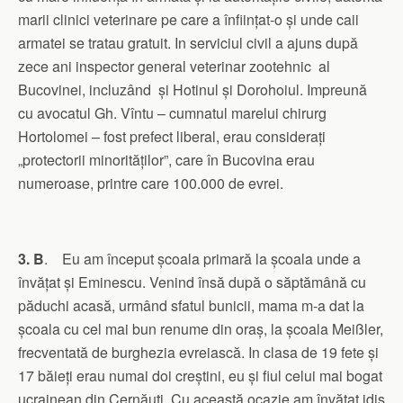
marii clinici veterinare pe care a înființat-o și unde caii
armatei se tratau gratuit. In serviciul civil a ajuns după
zece ani inspector general veterinar zootehnic al
Bucovinei, incluzând și Hotinul și Dorohoiul. Impreună
cu avocatul Gh. Vîntu – cumnatul marelui chirurg
Hortolomei – fost prefect liberal, erau considerați
„protectorii minorităților”, care în Bucovina erau
numeroase, printre care 100.000 de evrei.
3. B
. Eu am început școala primară la școala unde a
învățat și Eminescu. Venind însă după o săptămână cu
păduchi acasă, urmând sfatul bunicii, mama m-a dat la
școala cu cel mai bun renume din oraș, la școala Meißler,
frecventată de burghezia evreiască. In clasa de 19 fete și
17 băieți erau numai doi creștini, eu și fiul celui mai bogat
ucrainean din Cernăuți. Cu această ocazie am învățat idiș