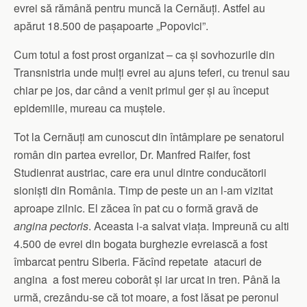
evrei să rămână pentru muncă la Cernăuți. Astfel au
apărut 18.500 de pașapoarte „Popovici”.
Cum totul a fost prost organizat – ca și sovhozurile din
Transnistria unde mulți evrei au ajuns teferi, cu trenul sau
chiar pe jos, dar când a venit primul ger și au început
epidemiile, mureau ca muștele.
Tot la Cernăuți am cunoscut din întâmplare pe senatorul
român din partea evreilor, Dr. Manfred Raifer, fost
Studienrat austriac, care era unul dintre conducătorii
sioniști din România. Timp de peste un an l-am vizitat
aproape zilnic. El zăcea în pat cu o formă gravă de
angina pectoris
. Aceasta i-a salvat viața. Impreună cu alti
4.500 de evrei din bogata burghezie evreiască a fost
îmbarcat pentru Siberia. Făcînd repetate atacuri de
angina a fost mereu coborât și iar urcat in tren. Până la
urmă, crezându-se că tot moare, a fost lăsat pe peronul