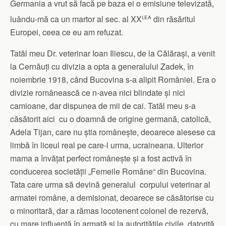
Germania a vrut să facă pe baza ei o emisiune televizată,
lea
luându-mă ca un martor al sec. al XX
din răsăritul
Europei, ceea ce eu am refuzat.
Tatăl meu Dr. veterinar Ioan Iliescu, de la Călărași, a venit
la Cernăuți cu divizia a opta a generalului Zadek, în
noiembrie 1918, când Bucovina s-a alipit României. Era o
divizie românească ce n-avea nici blindate și nici
camioane, dar dispunea de mii de cai. Tatăl meu s-a
căsătorit aici cu o doamnă de origine germană, catolică,
Adela Tijan, care nu știa românește, deoarece alesese ca
limbă în liceul real pe care-l urma, ucraineana. Ulterior
mama a învățat perfect românește și a fost activă în
conducerea societății „Femeile Române“ din Bucovina.
Tata care urma să devină generalul corpului veterinar al
armatei române, a demisionat, deoarece se căsătorise cu
o minoritară, dar a rămas locotenent colonel de rezervă,
cu mare influență în armată și la autoritățile civile, datorită