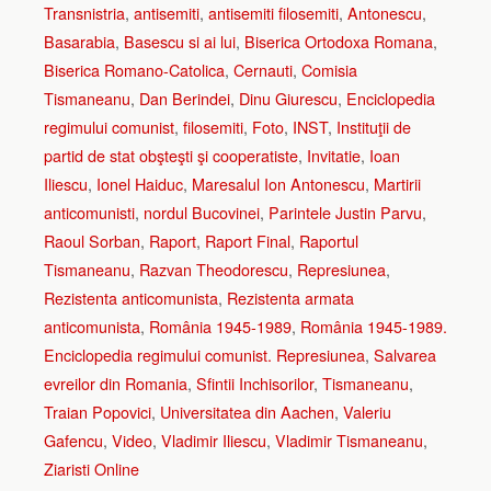
Transnistria
,
antisemiti
,
antisemiti filosemiti
,
Antonescu
,
Basarabia
,
Basescu si ai lui
,
Biserica Ortodoxa Romana
,
Biserica Romano-Catolica
,
Cernauti
,
Comisia
Tismaneanu
,
Dan Berindei
,
Dinu Giurescu
,
Enciclopedia
regimului comunist
,
filosemiti
,
Foto
,
INST
,
Instituţii de
partid de stat obşteşti şi cooperatiste
,
Invitatie
,
Ioan
Iliescu
,
Ionel Haiduc
,
Maresalul Ion Antonescu
,
Martirii
anticomunisti
,
nordul Bucovinei
,
Parintele Justin Parvu
,
Raoul Sorban
,
Raport
,
Raport Final
,
Raportul
Tismaneanu
,
Razvan Theodorescu
,
Represiunea
,
Rezistenta anticomunista
,
Rezistenta armata
anticomunista
,
România 1945-1989
,
România 1945-1989.
Enciclopedia regimului comunist. Represiunea
,
Salvarea
evreilor din Romania
,
Sfintii Inchisorilor
,
Tismaneanu
,
Traian Popovici
,
Universitatea din Aachen
,
Valeriu
Gafencu
,
Video
,
Vladimir Iliescu
,
Vladimir Tismaneanu
,
Ziaristi Online