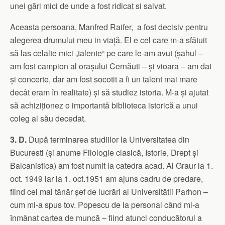
unei gări mici de unde a fost ridicat si salvat.
Aceasta persoana, Manfred Raifer, a fost decisiv pentru
alegerea drumului meu in viață. El e cel care m-a sfătuit
să las celalte mici „talente“ pe care le-am avut (șahul –
am fost campion al orașului Cernăuti – și vioara – am dat
și concerte, dar am fost socotit a fi un talent mai mare
decât eram în realitate) și să studiez istoria. M-a și ajutat
să achiziționez o importantă biblioteca istorică a unui
coleg al său decedat.
3. D.
După terminarea studiilor la Universitatea din
Bucuresti (și anume Filologie clasică, Istorie, Drept și
Balcanistica) am fost numit la catedra acad. Al Graur la 1.
oct. 1949 iar la 1. oct.1951 am ajuns cadru de predare,
fiind cel mai tânăr șef de lucrări al Universitătii Parhon –
cum mi-a spus tov. Popescu de la personal când mi-a
înmânat cartea de muncă – fiind atunci conducătorul a