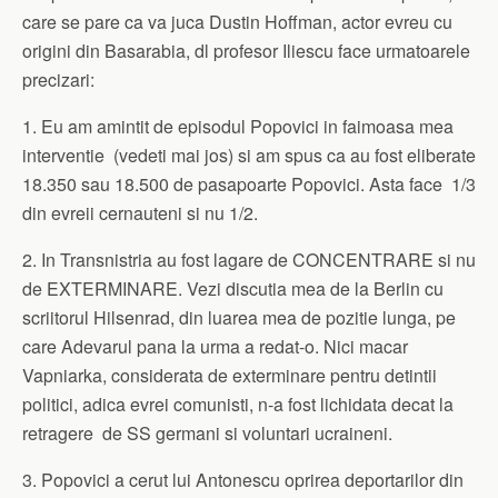
care se pare ca va juca Dustin Hoffman, actor evreu cu
origini din Basarabia, dl profesor Iliescu face urmatoarele
precizari:
1. Eu am amintit de episodul Popovici in faimoasa mea
interventie (vedeti mai jos) si am spus ca au fost eliberate
18.350 sau 18.500 de pasapoarte Popovici. Asta face 1/3
din evreii cernauteni si nu 1/2.
2. In Transnistria au fost lagare de CONCENTRARE si nu
de EXTERMINARE. Vezi discutia mea de la Berlin cu
scriitorul Hilsenrad, din luarea mea de pozitie lunga, pe
care Adevarul pana la urma a redat-o. Nici macar
Vapniarka, considerata de exterminare pentru detintii
politici, adica evrei comunisti, n-a fost lichidata decat la
retragere de SS germani si voluntari ucraineni.
3. Popovici a cerut lui Antonescu oprirea deportarilor din