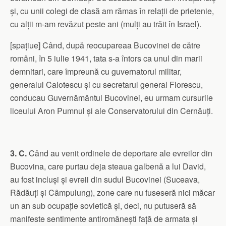
și, cu unii colegi de clasă am rămas în relații de prietenie,
cu alții m-am revăzut peste ani (mulți au trăit în Israel).
[spațiue] Când, după reocupareaa Bucovinei de către
români, în 5 iulie 1941, tata s-a întors ca unul din marii
demnitari, care împreună cu guvernatorul militar,
generalul Calotescu și cu secretarul general Florescu,
conducau Guvernământul Bucovinei, eu urmam cursurile
liceului Aron Pumnul și ale Conservatorului din Cernăuți.
3. C.
Când au venit ordinele de deportare ale evreilor din
Bucovina, care purtau deja steaua galbenă a lui David,
au fost incluși și evreii din sudul Bucovinei (Suceava,
Rădăuți și Câmpulung), zone care nu fuseseră nici măcar
un an sub ocupație sovietică și, deci, nu putuseră să
manifeste sentimente antiromânești față de armata și