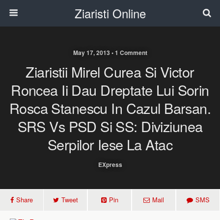
Ziaristi Online
May 17, 2013 • 1 Comment
Ziaristii Mirel Curea Si Victor
Roncea Ii Dau Dreptate Lui Sorin
Rosca Stanescu In Cazul Barsan.
SRS Vs PSD Si SS: Diviziunea
Serpilor Iese La Atac
EXpress
Share
Tweet
Pin
Mail
SMS