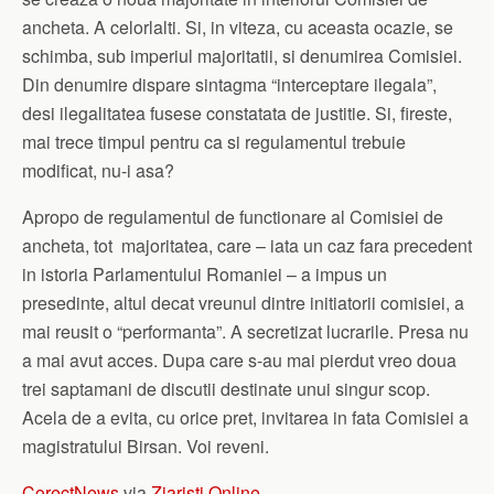
ancheta. A celorlalti. Si, in viteza, cu aceasta ocazie, se
schimba, sub imperiul majoritatii, si denumirea Comisiei.
Din denumire dispare sintagma “interceptare ilegala”,
desi ilegalitatea fusese constatata de justitie. Si, fireste,
mai trece timpul pentru ca si regulamentul trebuie
modificat, nu-i asa?
Apropo de regulamentul de functionare al Comisiei de
ancheta, tot majoritatea, care – iata un caz fara precedent
in istoria Parlamentului Romaniei – a impus un
presedinte, altul decat vreunul dintre initiatorii comisiei, a
mai reusit o “performanta”. A secretizat lucrarile. Presa nu
a mai avut acces. Dupa care s-au mai pierdut vreo doua
trei saptamani de discutii destinate unui singur scop.
Acela de a evita, cu orice pret, invitarea in fata Comisiei a
magistratului Birsan. Voi reveni.
CorectNews
via
Ziaristi Online