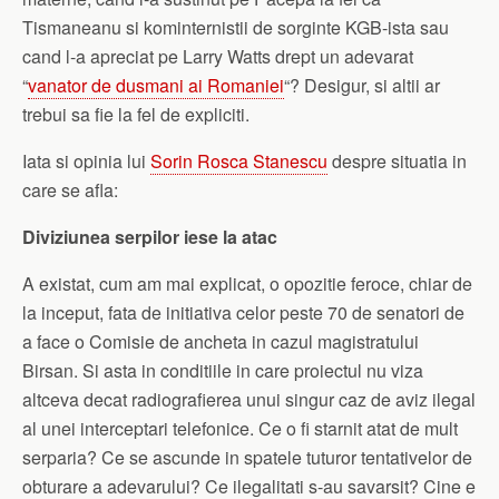
Tismaneanu si kominternistii de sorginte KGB-ista sau
cand l-a apreciat pe Larry Watts drept un adevarat
“
vanator de dusmani ai Romaniei
“? Desigur, si altii ar
trebui sa fie la fel de expliciti.
Iata si opinia lui
Sorin Rosca Stanescu
despre situatia in
care se afla:
Diviziunea serpilor iese la atac
A existat, cum am mai explicat, o opozitie feroce, chiar de
la inceput, fata de initiativa celor peste 70 de senatori de
a face o Comisie de ancheta in cazul magistratului
Birsan. Si asta in conditiile in care proiectul nu viza
altceva decat radiografierea unui singur caz de aviz ilegal
al unei interceptari telefonice. Ce o fi starnit atat de mult
serparia? Ce se ascunde in spatele tuturor tentativelor de
obturare a adevarului? Ce ilegalitati s-au savarsit? Cine e