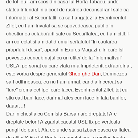
de tot, eu l-am scos din casa lui Horia Tabacu, unde
statea infundat in alcool de rusinea deconspirarii sale ca
informator al Securitatii, ca sa-l angajez la Evenimentul
Zilei, eu l-am invatat sa se spovedeasca public in
chestiunea colaborarii sale cu Securitatea, eu i-am citit, i-
am corectat si am dat drumul serialului “In cautarea
propriului dosar”, aparut in Expres Magazin, in care isi
povestea concubinajul cu un ofiter de la “informativul”
USLA, personaj cu care viata m-a imprietenit extraordinar,
este vorba despre generalul
Gheorghe Dan
, Dumnezeu
sa-l odihneasca, eu nu l-am urmat, cand a incercat sa
“fure” crema echipei care facea Evenimentul Zilei, tot eu
stiu cati bani face, dar mai ales cum face in fata banilor,
daaar…!
Dar in chestia cu Comisia Barsan are dreptate! Are
dreptate beton! A zgariat cacatul USL fix pe verticala
pungii de puroi. Aia de unde sta sa izbucneasca calitatea
de ofiter SIE a lui Ponta, a socrului sau, a multor, foarte