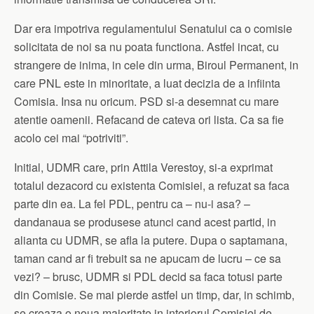
Dar era impotriva regulamentului Senatului ca o comisie
solicitata de noi sa nu poata functiona. Astfel incat, cu
strangere de inima, in cele din urma, Biroul Permanent, in
care PNL este in minoritate, a luat decizia de a infiinta
Comisia. Insa nu oricum. PSD si-a desemnat cu mare
atentie oamenii. Refacand de cateva ori lista. Ca sa fie
acolo cei mai “potriviti”.
Initial, UDMR care, prin Attila Verestoy, si-a exprimat
totalul dezacord cu existenta Comisiei, a refuzat sa faca
parte din ea. La fel PDL, pentru ca – nu-i asa? –
dandanaua se produsese atunci cand acest partid, in
alianta cu UDMR, se afla la putere. Dupa o saptamana,
taman cand ar fi trebuit sa ne apucam de lucru – ce sa
vezi? – brusc, UDMR si PDL decid sa faca totusi parte
din Comisie. Se mai pierde astfel un timp, dar, in schimb,
se creaza o noua majoritate in interiorul Comisiei de