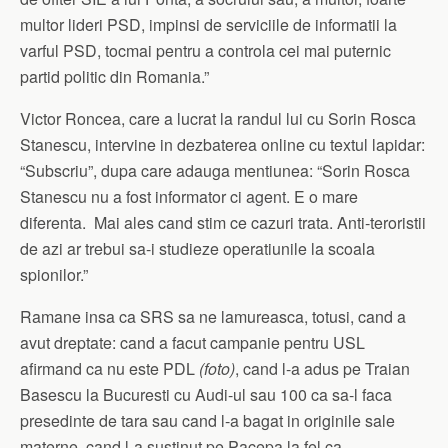
multor lideri PSD, impinsi de serviciile de informatii la
varful PSD, tocmai pentru a controla cei mai puternic
partid politic din Romania.”
Victor Roncea, care a lucrat la randul lui cu Sorin Rosca
Stanescu, intervine in dezbaterea online cu textul lapidar:
“Subscriu”, dupa care adauga mentiunea: “Sorin Rosca
Stanescu nu a fost informator ci agent. E o mare
diferenta. Mai ales cand stim ce cazuri trata. Anti-teroristii
de azi ar trebui sa-i studieze operatiunile la scoala
spionilor.”
Ramane insa ca SRS sa ne lamureasca, totusi, cand a
avut dreptate: cand a facut campanie pentru USL
afirmand ca nu este PDL
(foto)
, cand l-a adus pe Traian
Basescu la Bucuresti cu Audi-ul sau 100 ca sa-l faca
presedinte de tara sau cand l-a bagat in originile sale
materne, cand l-a sustinut pe Pacepa la fel ca