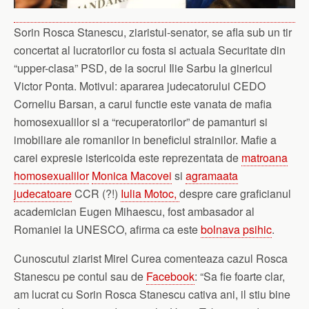
Sorin Rosca Stanescu, ziaristul-senator, se afla sub un tir
concertat al lucratorilor cu fosta si actuala Securitate din
“upper-clasa” PSD, de la socrul Ilie Sarbu la ginericul
Victor Ponta. Motivul: apararea judecatorului CEDO
Corneliu Barsan, a carui functie este vanata de mafia
homosexualilor si a “recuperatorilor” de pamanturi si
imobiliare ale romanilor in beneficiul strainilor. Mafie a
carei expresie istericoida este reprezentata de
matroana
homosexualilor
Monica Macovei
si
agramaata
judecatoare
CCR (?!)
Iulia Motoc,
despre care graficianul
academician Eugen Mihaescu, fost ambasador al
Romaniei la UNESCO, afirma ca este
bolnava psihic
.
Cunoscutul ziarist Mirel Curea comenteaza cazul Rosca
Stanescu pe contul sau de
Facebook
: “Sa fie foarte clar,
am lucrat cu Sorin Rosca Stanescu cativa ani, il stiu bine