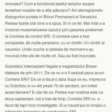
vinovatul? Cum a functionat asaltul serpilor asupra
tentativei noastre de a afla adevarul? Am stenogramele
dialogurilor purtate in Biroul Permanent al Senatului.
Reiese foarte clar cine s-a opus. Si in ce fel. Mai intai s-a
incercat musamalizarea cazului prin pasarea problemei
la Comisia de control SRI. O comisie care a fost
comparata, de multe persoane, cu un cimitir. Un cimitir al
cauzelor. Unde crucile si pietrele de mormant s-au
incurcat intre ele de multe ori. Sau au fost incurcate.
Scandalul interceptarii ilegale a magistratului Birsan
dateaza de prin 2011. De ce nu s-o fi sesizat pana acum
Comisia SRI? De ce a facut-o abia dupa ce eu, impreuna
cu Dobritoiu si cu alti peste 70 de senatori, am initiat
acest demers? E clar de ce. Partea mai nostima este ca
doua saptamani, cat a tras de timp, Comisia SRI nu a
facut de fapt nicio investigatie. Si-a insusit pur si simplu o
informatie transmisa de conducerea SRI.