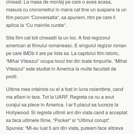
cineast. La masa de montaj pe care o avea acasa,
masura cu cronometrul in mana cat tine un suspans la un
film pecum “Conversatia”, sa spunem, ritm pe care il
aplica la “Cu mainile curate”.
Stia film cat toti cineastii la un loc. A fost regizorul
american al filmului romaneasc. E singurul regizor roman
pe care IMDb il are pe lista sa. La capitolul film istoric,
“Mihai Viteazul” ocupa locul trei din toate timpurile. “Mihai
Viteazul” este studiat in America la multe facultati de
profil.
Ultima mea intalnire cu el a fost in luna noiembrie, cand
ma aflam in tara. Tot la UARF. Regreta ca nu a avut
curajul sa plece in America. I-ar fi placut sa lucreze la
Hollywood. Si regreta ultimii ani din viata cand a acceptat
sa faca ultimele filme, “Pocker” si “Ultimul corupt”.
Spunea: “Mi-au luat 5 ani din viata, puteam face altceva