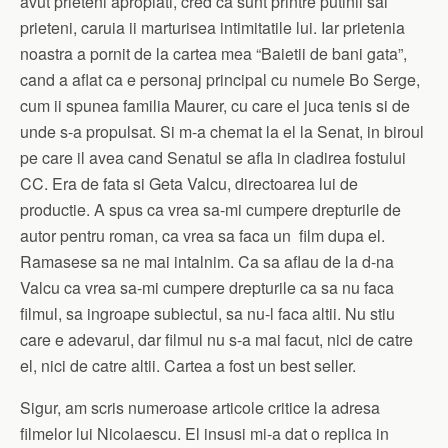
avut prieteni apropiati, cred ca sunt printre putinii sai
prieteni, caruia ii marturisea intimitatile lui. Iar prietenia
noastra a pornit de la cartea mea “Baietii de bani gata”,
cand a aflat ca e personaj principal cu numele Bo Serge,
cum ii spunea familia Maurer, cu care el juca tenis si de
unde s-a propulsat. Si m-a chemat la el la Senat, in biroul
pe care il avea cand Senatul se afla in cladirea fostului
CC. Era de fata si Geta Valcu, directoarea lui de
productie. A spus ca vrea sa-mi cumpere drepturile de
autor pentru roman, ca vrea sa faca un film dupa el.
Ramasese sa ne mai intalnim. Ca sa aflau de la d-na
Valcu ca vrea sa-mi cumpere drepturile ca sa nu faca
filmul, sa ingroape subiectul, sa nu-l faca altii. Nu stiu
care e adevarul, dar filmul nu s-a mai facut, nici de catre
el, nici de catre altii. Cartea a fost un best seller.
Sigur, am scris numeroase articole critice la adresa
filmelor lui Nicolaescu. El insusi mi-a dat o replica in