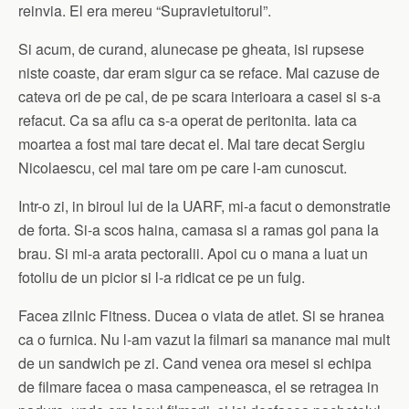
reinvia. El era mereu “Supravietuitorul”.
Si acum, de curand, alunecase pe gheata, isi rupsese
niste coaste, dar eram sigur ca se reface. Mai cazuse de
cateva ori de pe cal, de pe scara interioara a casei si s-a
refacut. Ca sa aflu ca s-a operat de peritonita. Iata ca
moartea a fost mai tare decat el. Mai tare decat Sergiu
Nicolaescu, cel mai tare om pe care l-am cunoscut.
Intr-o zi, in biroul lui de la UARF, mi-a facut o demonstratie
de forta. Si-a scos haina, camasa si a ramas gol pana la
brau. Si mi-a arata pectoralii. Apoi cu o mana a luat un
fotoliu de un picior si l-a ridicat ce pe un fulg.
Facea zilnic Fitness. Ducea o viata de atlet. Si se hranea
ca o furnica. Nu l-am vazut la filmari sa manance mai mult
de un sandwich pe zi. Cand venea ora mesei si echipa
de filmare facea o masa campeneasca, el se retragea in