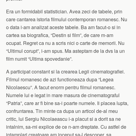
Era un formidabil statistician. Avea zeci de tabele, prin
care cantarea istoria filmului contemporan romanesc. Nu
o data i-am analizat aceste tabele. Ba am facut-o si in
cartea sa biografica, “Destin si film”, de care m-am
ocupat. Regret ca nu a scris nici o carte de memorii. Nu
“Ultimul corupt”, i-am spus. Ma asteptam de la dvs la un
film numit “Ultima spovedanie”.
A participat constant si la crearea Legii cinematografiei.
Filmul romanesc de azi functioneaza dupa “Legea
Nicolaescu”. A facut enorm pentru filmul romanesc.
Numele lui e legat in mare masura de cinematograful
“Patria”, care ar fi bine sa-i poarte numele. Ii placea lupta,
confruntarea. Tin minte ca dupa un articol de-al meu
critic, lui Sergiu Nicolaeascu i-a placut si a dorit sa ne
intalnim, sa-mi explice de ce n-am dreptate. Cu astfel de
intamplari creatoare am inceput sa-l descoper, sa