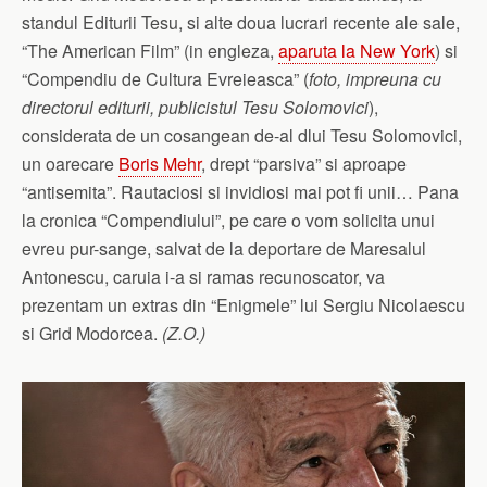
standul Editurii Tesu, si alte doua lucrari recente ale sale,
“The American Film” (in engleza,
aparuta la New York
) si
“Compendiu de Cultura Evreieasca” (
foto,
impreuna cu
directorul editurii, publicistul Tesu Solomovici
),
considerata de un cosangean de-al dlui Tesu Solomovici,
un oarecare
Boris Mehr
, drept “parsiva” si aproape
“antisemita”. Rautaciosi si invidiosi mai pot fi unii… Pana
la cronica “Compendiului”, pe care o vom solicita unui
evreu pur-sange, salvat de la deportare de Maresalul
Antonescu, caruia i-a si ramas recunoscator, va
prezentam un extras din “Enigmele” lui Sergiu Nicolaescu
si Grid Modorcea.
(Z.O.)