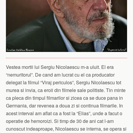
Vestea mortii lui Sergiu Nicolaescu m-a uluit. El era
“nemuritorul”. De cand am lucrat cu el ca producator
delegat la filmul “Viraj periculos”, Sergiu Nicolaescu tot
murea si invia, ca eroii din filmele sale politiste. Tin minte
ca pleca din timpul filmarilor si zicea ca se duce pana in
Germania, dar revenea a doua zi si continua filmarile. In
acest interval am aflat ca a fost la “Elias”, unde a facut o
operatie de hemoroizi. Si timp de 30 de ani cat l-am
cunoscut indeaproape, Nicolaescu se interna, se opera si