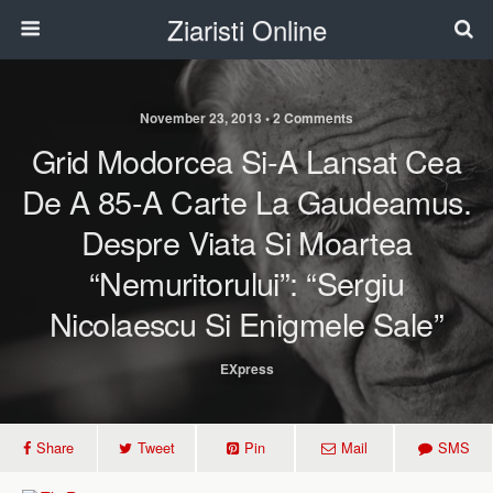
Ziaristi Online
November 23, 2013 • 2 Comments
Grid Modorcea Si-A Lansat Cea
De A 85-A Carte La Gaudeamus.
Despre Viata Si Moartea
“Nemuritorului”: “Sergiu
Nicolaescu Si Enigmele Sale”
EXpress
Share
Tweet
Pin
Mail
SMS