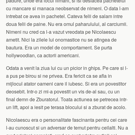
padure, unde era locul filmarii, si isi desfacea pachetelul
cu mancare si manaca neobservat de nimeni. O data l-am
intrebat ce avea in pachetel. Cateva felii de salam intre
doua felii de paine. Nu era omul paharulului, al carciumii.
Nimeni nu cred ca l-a vazut vreodata pe Nicolaescu
ametit. Nici la zilele lui onomastice nu se atingea de
bautura. Era un model de comportament. Se purta
hollywoodian, ca actorii americani.
Odata a venit la ziua lui cu un picior in ghips. Pe care si l-
a pus pe birou si ne privea. Era fericit ca se afla in
mijlocul atator oameni care il iubesc. Si era un povestitor
deosebit. Intr-o zi mi-a povestit un vis de-al sau, cu un
final demn de Zburatorul. Toata actiunea se petrecea intr-
un lift, apoi a iesit pe terasa blocului si a zburat de acolo.
Nicolaescu era o personalitate fascinanta pentru cei care
l-au cunoscut si un adversar de temut pentru ceilalti. Nu a