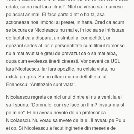
odata, sa nu mai faca filme!”. Nici nu vreau sa-l numesc
pe acest animal. El face parte dintr-o haita, asa
actioneaza noii limbrici ai presei, in haita. Cred ca acum
se bucura ca Nicoleascu nu mai e, in loc sa se intristeze
de faptul ca a disparut un simbol al competitiei, un
opozant serios al lor, o personalitate cum filmul romensc
nu a mai avut si e greu de prevazut ca o sa mai aiba,
dupa cum evoleaza tinerii cineasti. Vor deveni ca USL
fara Nicolaescu. Iar fara opozitie, nu exista viata, nu
exista progres. Sa nu uitam marea definitie a lui
Eminescu: “Antitezele sunt viata”.
Nicolaescu regreta ca nici unul dintre ei nu a venit la el
sa-i spuna, “Domnule, cum se face un film? Invata-ma si
pe mine”. Ei nu aveau nevoie de un profesor ca
Nicolaescu. Nu voiau sa invete de la el. Il aveau pe Puiu
et co. Si Nicoleascu a facut inginerie din meseria de