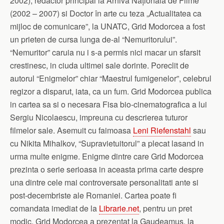
2002), redactor principal la Arhiva Națională de Filme
(2002 – 2007) si Doctor în arte cu teza „Actualitatea ca
mijloc de comunicare”, la UNATC, Grid Modorcea a fost
un prieten de cursa lunga de-al “Nemuritorului”.
“Nemuritor” caruia nu i s-a permis nici macar un sfarsit
crestinesc, in ciuda ultimei sale dorinte. Poreclit de
autorul “Enigmelor” chiar “Maestrul fumigenelor”, celebrul
regizor a disparut, iata, ca un fum. Grid Modorcea publica
in cartea sa si o necesara Fisa bio-cinematografica a lui
Sergiu Nicolaescu, impreuna cu descrierea tuturor
filmelor sale. Asemuit cu faimoasa
Leni Riefenstahl
sau
cu Nikita Mihalkov, “Supravietuitorul” a plecat lasand in
urma multe enigme. Enigme dintre care Grid Modorcea
prezinta o serie serioasa in aceasta prima carte despre
una dintre cele mai controversate personalitati ante si
post-decembriste ale Romaniei. Cartea poate fi
comandata imediat de la
Librarie.net
, pentru un pret
modic. Grid Modorcea a prezentat la Gaudeamus, la