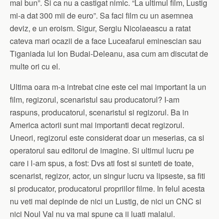
mai bun”. Si ca nu a castigat nimic. “La ultimul film, Lustig
mi-a dat 300 mii de euro”. Sa faci film cu un asemnea
deviz, e un eroism. Sigur, Sergiu Nicolaeascu a ratat
cateva mari ocazii de a face Luceafarul eminescian sau
Tiganiada lui Ion Budai-Deleanu, asa cum am discutat de
multe ori cu el.
Ultima oara m-a intrebat cine este cel mai important la un
film, regizorul, scenaristul sau producatorul? I-am
raspuns, producatorul, scenaristul si regizorul. Ba in
America actorii sunt mai importanti decat regizorul.
Uneori, regizorul este considerat doar un meserias, ca si
operatorul sau editorul de imagine. Si ultimul lucru pe
care i l-am spus, a fost: Dvs ati fost si sunteti de toate,
scenarist, regizor, actor, un singur lucru va lipseste, sa fiti
si producator, producatorul propriilor filme. In felul acesta
nu veti mai depinde de nici un Lustig, de nici un CNC si
nici Noul Val nu va mai spune ca ii luati malaiul.