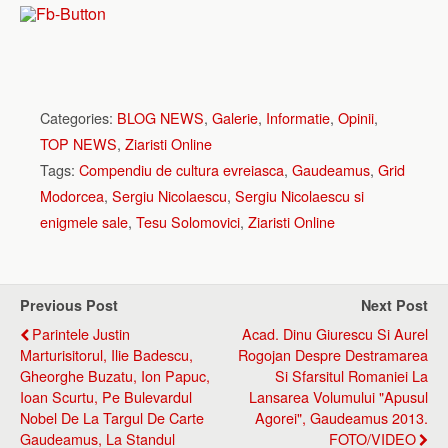
Categories:
BLOG NEWS
,
Galerie
,
Informatie
,
Opinii
,
TOP NEWS
,
Ziaristi Online
Tags:
Compendiu de cultura evreiasca
,
Gaudeamus
,
Grid
Modorcea
,
Sergiu Nicolaescu
,
Sergiu Nicolaescu si
enigmele sale
,
Tesu Solomovici
,
Ziaristi Online
Previous Post
Next Post
Parintele Justin
Acad. Dinu Giurescu Si Aurel
Marturisitorul, Ilie Badescu,
Rogojan Despre Destramarea
Gheorghe Buzatu, Ion Papuc,
Si Sfarsitul Romaniei La
Ioan Scurtu, Pe Bulevardul
Lansarea Volumului "Apusul
Nobel De La Targul De Carte
Agorei", Gaudeamus 2013.
Gaudeamus, La Standul
FOTO/VIDEO