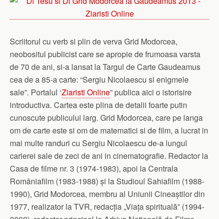
Scriitorul cu verb si plin de verva Grid Modorcea,
neobositul publicist care se apropie de frumoasa varsta
de 70 de ani, si-a lansat la Targul de Carte Gaudeamus
cea de a 85-a carte: “Sergiu Nicolaescu si enigmele
sale”. Portalul ‘
Ziaristi Online
” publica aici o istorisire
introductiva. Cartea este plina de detalii foarte putin
cunoscute publicului larg. Grid Modorcea, care pe langa
om de carte este si om de matematici si de film, a lucrat in
mai multe randuri cu Sergiu Nicolaescu de-a lungul
carierei sale de zeci de ani in cinematografie. Redactor la
Casa de filme nr. 3 (1974-1983), apoi la Centrala
Româniafilm (1983-1988) și la Studioul Sahiafilm (1988-
1990), Grid Modorcea, membru al Uniunii Cineaștilor din
1977, realizator la TVR, redacția „Viața spirituală” (1994-