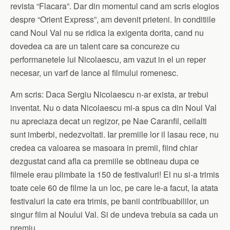
revista “Flacara”. Dar din momentul cand am scris elogios
despre “Orient Express”, am devenit prieteni. In conditiile
cand Noul Val nu se ridica la exigenta dorita, cand nu
dovedea ca are un talent care sa concureze cu
performanetele lui Nicolaescu, am vazut in el un reper
necesar, un varf de lance al filmului romenesc.
Am scris: Daca Sergiu Nicolaescu n-ar exista, ar trebui
inventat. Nu o data Nicolaescu mi-a spus ca din Noul Val
nu apreciaza decat un regizor, pe Nae Caranfil, ceilalti
sunt imberbi, nedezvoltati. Iar premiile lor il lasau rece, nu
credea ca valoarea se masoara in premii, fiind chiar
dezgustat cand afla ca premiile se obtineau dupa ce
filmele erau plimbate la 150 de festivaluri! El nu si-a trimis
toate cele 60 de filme la un loc, pe care le-a facut, la atata
festivaluri la cate era trimis, pe banii contribuabililor, un
singur film al Noului Val. Si de undeva trebuia sa cada un
premiu.