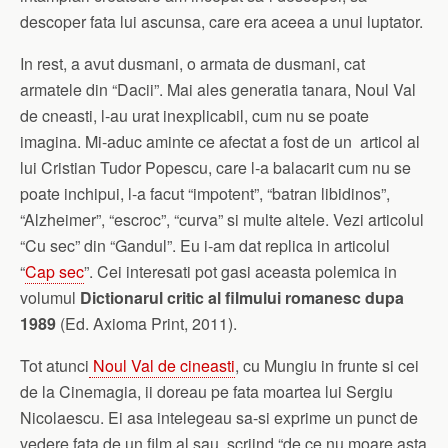
descoper fata lui ascunsa, care era aceea a unui luptator.
In rest, a avut dusmani, o armata de dusmani, cat
armatele din “Dacii”. Mai ales generatia tanara, Noul Val
de cneasti, l-au urat inexplicabil, cum nu se poate
imagina. Mi-aduc aminte ce afectat a fost de un articol al
lui Cristian Tudor Popescu, care l-a balacarit cum nu se
poate inchipui, l-a facut “impotent”, “batran libidinos”,
“Alzheimer”, “escroc”, “curva” si multe altele. Vezi articolul
“Cu sec” din “Gandul”. Eu i-am dat replica in articolul
“
Cap sec
”. Cei interesati pot gasi aceasta polemica in
volumul
Dictionarul critic al filmului romanesc dupa
1989
(Ed. Axioma Print, 2011).
Tot atunci
Noul Val de cineasti
, cu Mungiu in frunte si cei
de la Cinemagia, ii doreau pe fata moartea lui Sergiu
Nicolaescu. Ei asa intelegeau sa-si exprime un punct de
vedere fata de un film al sau, scriind “de ce nu moare asta