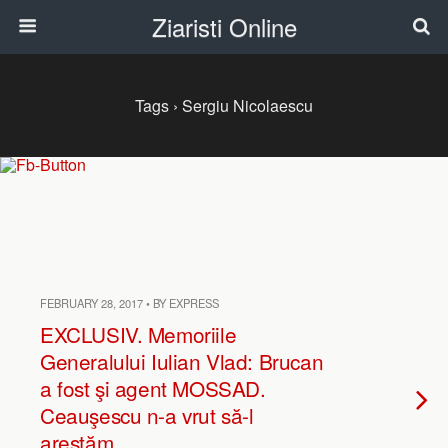
Ziaristi Online
Tags › Sergiu Nicolaescu
FEBRUARY 28, 2017 • BY EXPRESS
EXCLUSIV. Memoriile
Generalului Iulian Vlad: Brucan
a fost şi agent MOSSAD.
Ceauşescu n-a vrut să-l
arestăm