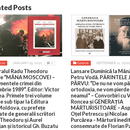
ated Posts
ize
JANUARY 19, 2021
2
Galerie
SEPTEMBER 11, 202
alul Radu Theodoru
Lansare Duminică la Măn
re “MÂNA MOSCOVEI –
Petru Vodă. PĂRINTELE
entele crimei din
PÂRVU: “De nu ne vom pă
brie 1989”. Editor: Victor
ortodoxia, ne vom pierde 
a. Primele trei volume
neamul” – Convorbiri cu 
e sub tipar la Editura
Roncea și GENERAȚIA
oldova, cu prefețe
MĂRTURISITOARE – Asp
te de generalii scriitori
Oțel Petrescu și Nicolae
Theodoru și Aurel
Purcărea – Mărturii inedi
an și istoricul Gh. Buzatu
consemnate de Florian P