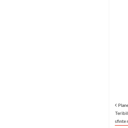
Plan
Teribi
sfinte