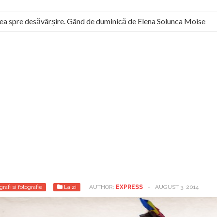
a spre desăvârșire. Gând de duminică de Elena Solunca Moise
l român: “românii sunt slavi, nu latini”. Fostul agent ceaușist de 
grafi si fotografie
La zi
AUTHOR:
EXPRESS
-
AUGUST 3, 2014