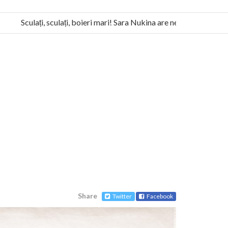
Sculați, sculați, boieri mari! Sara Nukina are nevoie de ajutorul n
la Humanitas militează pentru federalizarea României
Share
Twitter
Facebook