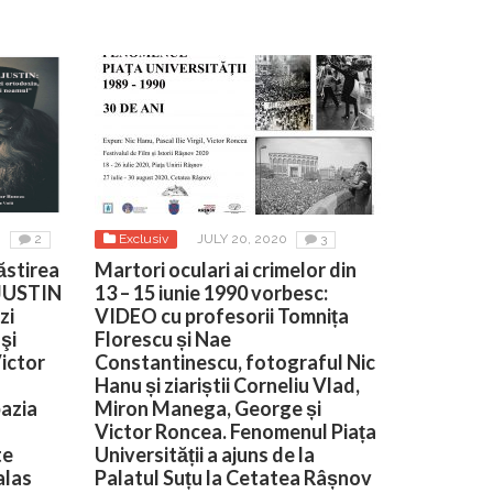
0
2
Exclusiv
JULY 20, 2020
3
ăstirea
Martori oculari ai crimelor din
 JUSTIN
13 – 15 iunie 1990 vorbesc:
zi
VIDEO cu profesorii Tomnița
şi
Florescu și Nae
Victor
Constantinescu, fotograful Nic
Hanu și ziariștii Corneliu Vlad,
azia
Miron Manega, George și
Victor Roncea. Fenomenul Piața
te
Universității a ajuns de la
alas
Palatul Suțu la Cetatea Râșnov