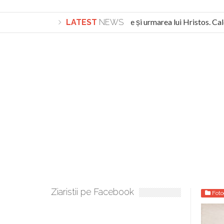
Lepădarea de sine și urmarea lui Hristos. Cale
LATEST
NEWS
Turnătorul DIE Lucian Boia înjură din nou poporu
Ziaristii pe Facebook
Foto