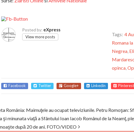
Surse:
Ziaristi Online
si
Arhivele Nationale
eXpress
Posted by:
Tags:
4 Au
View more posts
Romana la
Negrea
,
El
Mardares
opinca
,
Op
Facebook
Twitter
Google+
Linkedin
Pinterest
eta România: Maimuţele au ocupat televiziunile. Petru Romoşan: S
la şi minunata viaţă a Sfântului Ioan Iacob Românul de la Neamţ, ple
 moaşte după 20 de ani. FOTO/VIDEO