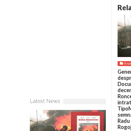
Rel
Anal
Gener
desp
Docum
decem
Ronce
Latest News
intrat
TipoM
semna
Radu 
Rogoj