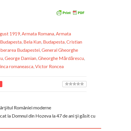
gust 1919
,
Armata Romana
,
Armata
 Budapesta
,
Bela Kun
,
Budapesta
,
Cristian
iberarea Budapestei
,
General Gheorghe
cu
,
George Damian
,
Gheorghe Mărdărescu
,
inca romaneasca
,
Victor Roncea
fârşitul României moderne
cat la Domnul din Hozeva la 47 de ani şi găsit cu