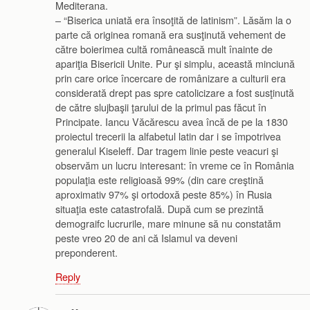
Mediterana.
– “Biserica uniată era însoţită de latinism”. Lăsăm la o
parte că originea romană era susţinută vehement de
către boierimea cultă românească mult înainte de
apariţia Bisericii Unite. Pur şi simplu, această minciună
prin care orice încercare de românizare a culturii era
considerată drept pas spre catolicizare a fost susţinută
de către slujbaşii ţarului de la primul pas făcut în
Principate. Iancu Văcărescu avea încă de pe la 1830
proiectul trecerii la alfabetul latin dar i se împotrivea
generalul Kiseleff. Dar tragem linie peste veacuri şi
observăm un lucru interesant: în vreme ce în România
populaţia este religioasă 99% (din care creştină
aproximativ 97% şi ortodoxă peste 85%) în Rusia
situaţia este catastrofală. După cum se prezintă
demograifc lucrurile, mare minune să nu constatăm
peste vreo 20 de ani că Islamul va deveni
preponderent.
Reply