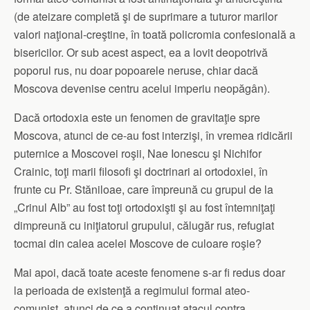
(de ateizare completă şi de suprimare a tuturor marilor
valori naţional-creştine, în toată policromia confesională a
bisericilor. Or sub acest aspect, ea a lovit deopotrivă
poporul rus, nu doar popoarele neruse, chiar dacă
Moscova devenise centru acelui imperiu neopăgân).
Dacă ortodoxia este un fenomen de gravitaţie spre
Moscova, atunci de ce-au fost interzişi, în vremea ridicării
puternice a Moscovei roşii, Nae Ionescu şi Nichifor
Crainic, toţi marii filosofi şi doctrinari ai ortodoxiei, în
frunte cu Pr. Stăniloae, care împreună cu grupul de la
„Crinul Alb” au fost toţi ortodoxişti şi au fost întemniţaţi
dimpreună cu iniţiatorul grupului, călugăr rus, refugiat
tocmai din calea acelei Moscove de culoare roşie?
Mai apoi, dacă toate aceste fenomene s-ar fi redus doar
la perioada de existenţă a regimului formal ateo-
comunist, atunci de ce a continuat atacul contra