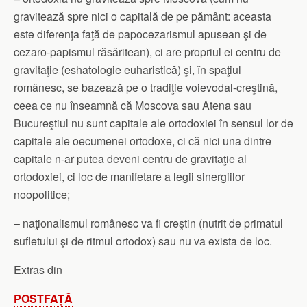
gravitează spre nici o capitală de pe pământ: aceasta
este diferenţa faţă de papocezarismul apusean şi de
cezaro-papismul răsăritean), ci are propriul ei centru de
gravitaţie (eshatologie euharistică) şi, în spaţiul
românesc, se bazează pe o tradiţie voievodal-creştină,
ceea ce nu înseamnă că Moscova sau Atena sau
Bucureştiul nu sunt capitale ale ortodoxiei în sensul lor de
capitale ale oecumenei ortodoxe, ci că nici una dintre
capitale n-ar putea deveni centru de gravitaţie al
ortodoxiei, ci loc de manifetare a legii sinergiilor
noopolitice;
– naţionalismul românesc va fi creştin (nutrit de primatul
sufletului şi de ritmul ortodox) sau nu va exista de loc.
Extras din
POSTFAȚĂ