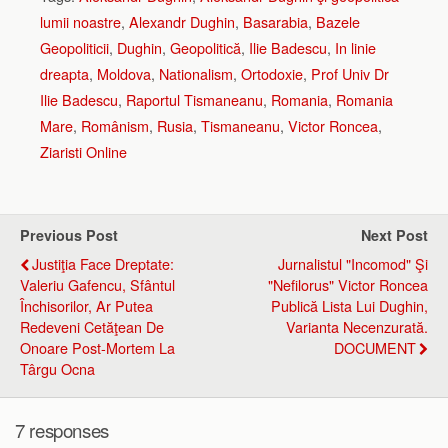
lumii noastre
,
Alexandr Dughin
,
Basarabia
,
Bazele
Geopoliticii
,
Dughin
,
Geopolitică
,
Ilie Badescu
,
In linie
dreapta
,
Moldova
,
Nationalism
,
Ortodoxie
,
Prof Univ Dr
Ilie Badescu
,
Raportul Tismaneanu
,
Romania
,
Romania
Mare
,
Românism
,
Rusia
,
Tismaneanu
,
Victor Roncea
,
Ziaristi Online
Previous Post
Next Post
Justiţia Face Dreptate:
Jurnalistul "incomod" Şi
Valeriu Gafencu, Sfântul
"nefilorus" Victor Roncea
Închisorilor, Ar Putea
Publică Lista Lui Dughin,
Redeveni Cetăţean De
Varianta Necenzurată.
Onoare Post-Mortem La
DOCUMENT
Târgu Ocna
7 responses