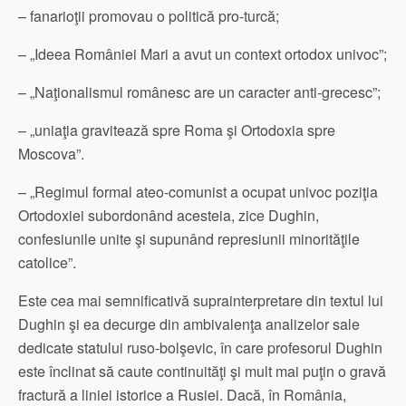
– fanarioţii promovau o politică pro-turcă;
– „Ideea României Mari a avut un context ortodox univoc”;
– „Naţionalismul românesc are un caracter anti-grecesc”;
– „uniaţia gravitează spre Roma şi Ortodoxia spre
Moscova”.
– „Regimul formal ateo-comunist a ocupat univoc poziţia
Ortodoxiei subordonând acesteia, zice Dughin,
confesiunile unite şi supunând represiunii minorităţile
catolice”.
Este cea mai semnificativă suprainterpretare din textul lui
Dughin şi ea decurge din ambivalenţa analizelor sale
dedicate statului ruso-bolşevic, în care profesorul Dughin
este înclinat să caute continuităţi şi mult mai puţin o gravă
fractură a liniei istorice a Rusiei. Dacă, în România,