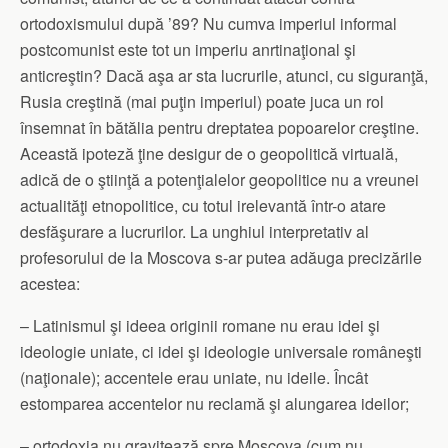
ortodoxismului după ’89? Nu cumva imperiul informal
postcomunist este tot un imperiu anrtinaţional şi
anticreştin? Dacă aşa ar sta lucrurile, atunci, cu siguranţă,
Rusia creştină (mai puţin imperiul) poate juca un rol
însemnat în bătălia pentru dreptatea popoarelor creştine.
Această ipoteză ţine desigur de o geopolitică virtuală,
adică de o ştiinţă a potenţialelor geopolitice nu a vreunei
actualităţi etnopolitice, cu totul irelevantă într-o atare
desfăşurare a lucrurilor. La unghiul interpretativ al
profesorului de la Moscova s-ar putea adăuga precizările
acestea:
– Latinismul şi ideea originii romane nu erau idei şi
ideologie uniate, ci idei şi ideologie universale româneşti
(naţionale); accentele erau uniate, nu ideile. Încât
estomparea accentelor nu reclamă şi alungarea ideilor;
– ortodoxia nu gravitează spre Moscova (cum nu