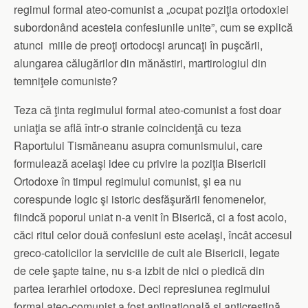
regimul formal ateo-comunist a „ocupat poziţia ortodoxiei
subordonând acesteia confesiunile unite”, cum se explică
atunci miile de preoţi ortodocşi aruncaţi în puşcării,
alungarea călugărilor din mănăstiri, martirologiul din
temniţele comuniste?
Teza că ţinta regimului formal ateo-comunist a fost doar
uniaţia se află într-o stranie coincidenţă cu teza
Raportului Tismăneanu asupra comunismului, care
formulează aceiaşi idee cu privire la poziţia Bisericii
Ortodoxe în timpul regimului comunist, şi ea nu
corespunde logic şi istoric desfăşurării fenomenelor,
fiindcă poporul uniat n-a venit în Biserică, ci a fost acolo,
căci ritul celor două confesiuni este acelaşi, încât accesul
greco-catolicilor la serviciile de cult ale Bisericii, legate
de cele şapte taine, nu s-a izbit de nici o piedică din
partea ierarhiei ortodoxe. Deci represiunea regimului
formal ateo-comunist a fost antinaţională şi anticreştină