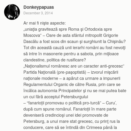
Donkeypapuas
December 3, 2014
Ar mai fi nişte aspecte:
„uniaţia gravitează spre Roma şi Ortodoxia spre
Moscova” – Oare de asta sfântul mitropolit Grigorie
Dascălu a fost scos din scaun şi surghiunit la Chişinău?
Tot din această cauză unii ierarhi români au fost nevoiţi
să intre în masonerie pentru a sabota, prin mijloace
clandestine, politica de rusificare?
„Naţionalismul românesc are un caracter anti-grecesc”
Partida Naţională (pre-paşoptistă) – izvorul mişcării
naţionale moderne – a apărut ca urmare a impunerii
Regulamentului Organic de către Rusia, prin care se
încălca autonomia Principatelor şi nu se mai putea bate
un cui fără acceptul Petersburgului
– “fanarioţii promovau o politică pro-turcă” – Curu’,
după cum spune românul. Fanarioţii în mare parte
deveniseră credincioşi unei idei promovate de
Petersburg, a unui mare stat grecesc, cu prinţ rus la
conducere, care să se întindă din Crimeea până la