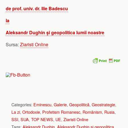
de prof. univ. dr. Ilie Badescu
la
Aleksandr Dughin şi geopolitica lumii noastre
Sursa:
Ziaristi Online
Categories:
Eminescu
,
Galerie
,
Geopolitică
,
Geostrategie
,
La zi
,
Ortodoxie
,
Profetism Romanesc
,
Românism
,
Rusia
,
SSI
,
SUA
,
TOP NEWS
,
UE
,
Ziaristi Online
Tags:
Aleksandr Dughin
,
Aleksandr Dughin şi geopolitica