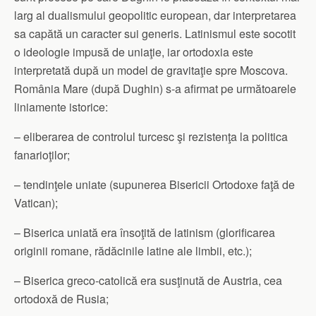
larg al dualismului geopolitic european, dar interpretarea
sa capătă un caracter sui generis. Latinismul este socotit
o ideologie impusă de uniaţie, iar ortodoxia este
interpretată după un model de gravitaţie spre Moscova.
România Mare (după Dughin) s-a afirmat pe următoarele
liniamente istorice:
– eliberarea de controlul turcesc şi rezistenţa la politica
fanarioţilor;
– tendinţele uniate (supunerea Bisericii Ortodoxe faţă de
Vatican);
– Biserica uniată era însoţită de latinism (glorificarea
originii romane, rădăcinile latine ale limbii, etc.);
– Biserica greco-catolică era susţinută de Austria, cea
ortodoxă de Rusia;