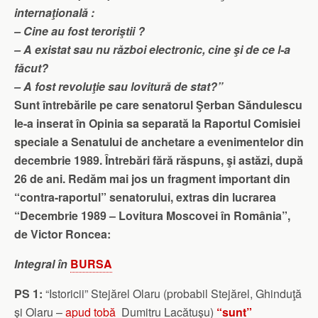
internaţională :
– Cine au fost teroriştii ?
– A existat sau nu război electronic, cine şi de ce l-a
făcut?
– A fost revoluţie sau lovitură de stat?”
Sunt întrebările pe care senatorul Şerban Săndulescu
le-a inserat în Opinia sa separată la Raportul Comisiei
speciale a Senatului de anchetare a evenimentelor din
decembrie 1989. Întrebări fără răspuns, şi astăzi, după
26 de ani. Redăm mai jos un fragment important din
“contra-raportul” senatorului, extras din lucrarea
“Decembrie 1989 – Lovitura Moscovei în România”,
de Victor Roncea:
Integral în
BURSA
PS 1:
“Istoricii” Stejărel Olaru (probabil Stejărel, Ghinduţă
şi Olaru –
apud tobă
Dumitru Lacătuşu)
“sunt”