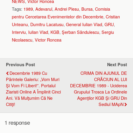
NEWS
,
Victor Roncea
Tags:
1989
,
Adevarul
,
Andrei Plesu
,
Bursa
,
Comisia
pentru Cercetarea Evenimentelor din Decembrie
,
Cristian
Unteanu
,
Dumitru Lacatusu
,
General Iulian Vlad
,
GRU
,
Interviu
,
Iulian Vlad
,
KGB
,
Şerban Săndulescu
,
Sergiu
Nicolaescu
,
Victor Roncea
Previous Post
Next Post
Decembrie 1989 Cu
CRIMA DIN AJUNUL DE
Părintele Galeriu: „Vom Muri
CRĂCIUN AL LUI
Şi Vom Fi Liberi!”. Portalul
DECEMBRIE 1989 - Uciderea
Ziaristi Online A Împlinit Cinci
Grupului Trosca La Ordinele
Ani. Vă Mulţumim Că Ne
Agenţilor KGB Şi GRU Din
Citiţi!
Sediul MApN
1 response