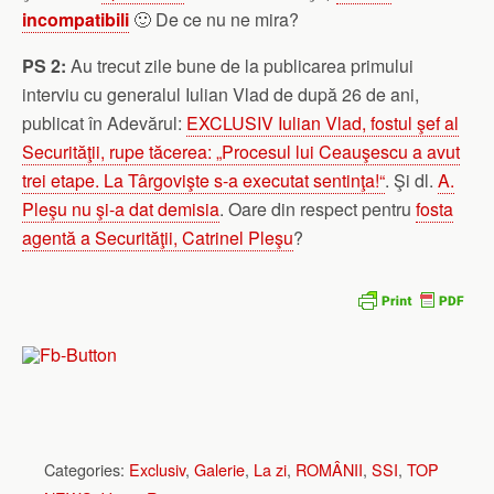
incompatibili
🙂 De ce nu ne mira?
PS 2:
Au trecut zile bune de la publicarea primului
interviu cu generalul Iulian Vlad de după 26 de ani,
publicat în Adevărul:
EXCLUSIV Iulian Vlad, fostul şef al
Securităţii, rupe tăcerea: „Procesul lui Ceauşescu a avut
trei etape. La Târgovişte s-a executat sentinţa!“
. Şi dl.
A.
Pleşu nu şi-a dat demisia
. Oare din respect pentru
fosta
agentă a Securităţii, Catrinel Pleşu
?
Categories:
Exclusiv
,
Galerie
,
La zi
,
ROMÂNII
,
SSI
,
TOP