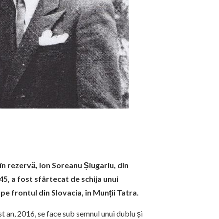
n rezervă, Ion Soreanu Șiugariu, din
5, a fost sfârtecat de schija unui
pe frontul din Slovacia, în Munții Tatra.
est an, 2016, se face sub semnul unui dublu și