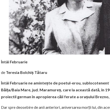
Întâi Februarie
de
Teresia Bolchiș Tătaru
Întâi Februarie ne amintește de poetul-erou, sublocotenent î
Băița/Baia Mare, jud. Maramureș, care la această dată, în 194
proiectil german în apropierea căii ferate a orașului Brezno, 
Dar spre deosebire de anii anteriori, aniversarea morții lui, din ac