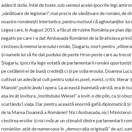
adâncit doliu. Întâi de toate, sub semnul acelei ipocrite legi anti
„vânătoare de legionari”, mai precis de vânătoare de români, de dis
noastre românești interbelice, pentru motivul că aghiotanţilor lui m
Legea care, în August 2015, a făcut de rușine România pe plan dipl
negativ pe care l-a dat Ambasada României de la Bratislava primă
cinstească memoria eroului român, Șiugariu, mort pentru „elibera
și numele lui să fie dat podului de peste Hron peste care au trecut
Șiugariu. Ipocrita lege votată de parlamentarii români oportuniști 
pe cetățenii ei de bună credință ci și pe soția eroului, Doamna Luci
cultivat un adevărat cult pentru soțul ei, poet, eseist, critic litera
Manole”, publicându’i opera. La această înaintată vârstă, era în toat
așa încât lovitura „Institutului Wiesel” a lovit-o din plin, ca și obuzu
scurtându’i viața. Dar pentru această enormă gafă diplomatică și i
de la Marea Doamnă a României! Nici Ambasada, nici Ministerul de
cinstirea eroilor și nici măcar un stimabil dintre parlamentarii rom
românilor, atât de numeroase în „democrația originală” de azi, sunt 