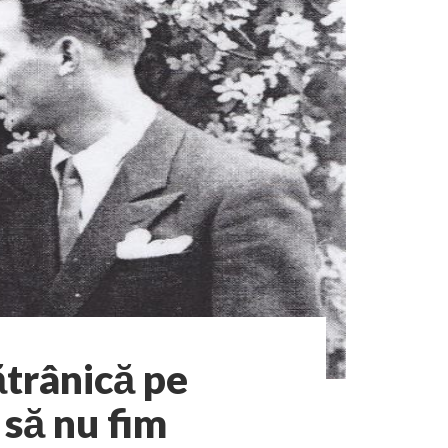
ătrânică pe
 să nu fim