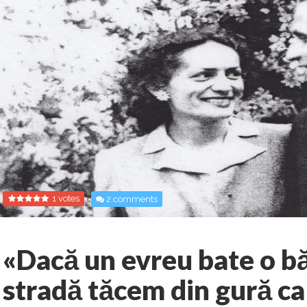
1 votes
2 comments
«Dacă un evreu bate o b
stradă tăcem din gură ca