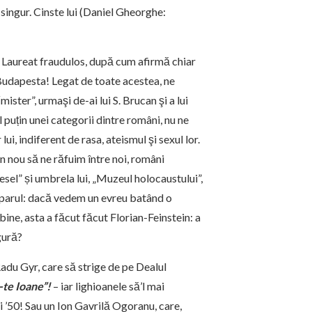
singur. Cinste lui (Daniel Gheorghe:
! Laureat fraudulos, după cum afirmă chiar
a Budapesta! Legat de toate acestea, ne
ster”, urmaşi de-ai lui S. Brucan şi a lui
l puțin unei categorii dintre români, nu ne
lui, indiferent de rasa, ateismul şi sexul lor.
in nou să ne răfuim între noi, români
esel” și umbrela lui, „Muzeul holocaustului”,
cu parul: dacă vedem un evreu batând o
bine, asta a făcut făcut Florian-Feinstein: a
gură?
Radu Gyr, care să strige de pe Dealul
-te Ioane”!
– iar lighioanele să’l mai
 ’50! Sau un Ion Gavrilă Ogoranu, care,