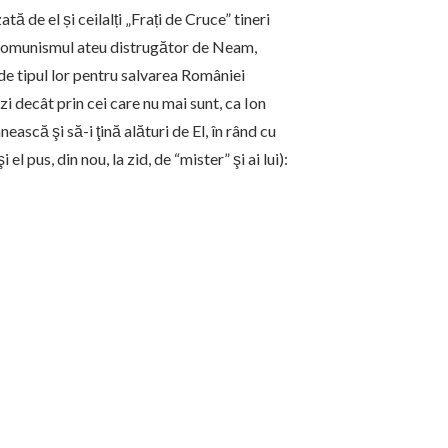
 de el și ceilalți „Frați de Cruce” tineri
de comunismul ateu distrugător de Neam,
de tipul lor pentru salvarea României
i decât prin cei care nu mai sunt, ca Ion
ească şi să-i ţină alături de El, în rând cu
l pus, din nou, la zid, de “mister” şi ai lui):