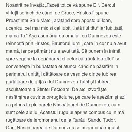
Noastră ne învaţă: „Faceţi tot ce vă spune El”. Cercul
virtuţii se închide când, pe Cruce, Hristos îi spune
Preasfintei Sale Maici, arătând spre apostolul Ioan,
ucenicul cel mai mic şi cel iubit: „Iată fiul tău” iar lui: „iată
mama Ta.” Aşa asemănarea omului cu Dumnezeu este
reînnoită prin Hristos, Biruitorul lumii, care în cer nu a avut
mamă, iar pe pământ nu a avut tată. Să punem în inimă
spre vegehe la depănarea clipelor că „răutatea zilei” se
converteşte în bunătatea ei atunci când ne păstrăm în
perimetrul unităţii dătătoare de veşnicie dintre iubirea
purtătoare de grijă a lui Dumnezeu Tatăl şi iubirea
ascultătoare a Sfintei Fecioare. De aici izvorăşte
nesfârşirea cuvintelor-rugăciune, pe care le aşezăm şi azi
ca prinos la picioarele Născătoarei de Dumnezeu, cum
sunt cele ale lui Acatistul rugului aprins compus cu inimă
rugătoare de Ieromonahul de la Rarău, Sandu Tudor.
Căci Născătoarea de Dumnezeu se aseamănă rugului