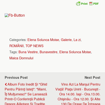
Categories:
Elena Solunca Moise
,
Galerie
,
La zi
,
ROMÂNII
,
TOP NEWS
Tags:
Buna Vestire
,
Bunavestire
,
Elena Solunca Moise
,
Maica Domnului
Previous Post
Next Post
Album Foto Inedit Şi "ghid
Vino Azi La Marşul Pentru
Pentru Părinţi Isteţi": "Mami,
Viaţă! Piaţa Unirii - Bucureşti -
Îţi Mulţumesc!" Se Lansează
Ora 14.00. Iaşi - Ora.13.00.
Printr-O Conferinţă Publică
Chişinău - Ora 12.00. Şi Alte
Despre Alăptare Şi Tradiţie
130 De Oraşe De Întreaga