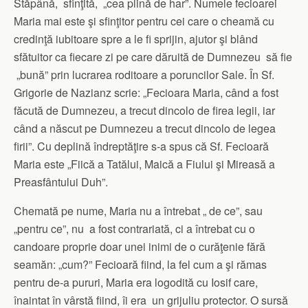
Stăpână, sfinţită, „cea plină de har”. Numele fecioarei
Maria mai este şi sfinţitor pentru cei care o cheamă cu
credinţă iubitoare spre a le fi sprijin, ajutor şi blând
sfătuitor ca fiecare zi pe care dăruită de Dumnezeu să fie
„bună” prin lucrarea roditoare a poruncilor Sale. În Sf.
Grigorie de Nazianz scrie: „Fecioara Maria, când a fost
făcută de Dumnezeu, a trecut dincolo de firea legii, iar
când a născut pe Dumnezeu a trecut dincolo de legea
firii”. Cu deplină îndreptăţire s-a spus că Sf. Fecioară
Maria este „Fiică a Tatălui, Maică a Fiului şi Mireasă a
Preasfântului Duh”.
Chemată pe nume, Maria nu a întrebat „ de ce”, sau
„pentru ce”, nu a fost contrariată, ci a întrebat cu o
candoare proprie doar unei inimi de o curăţenie fără
seamăn: „cum?” Fecioară fiind, la fel cum a şi rămas
pentru de-a pururi, Maria era logodită cu Iosif care,
înaintat în vârstă fiind, îi era un grijuliu protector. O sursă