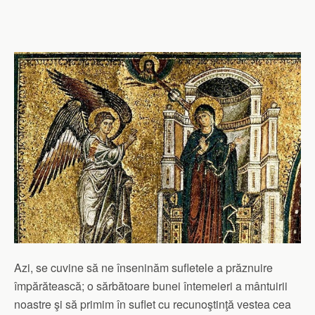
Azi, se cuvine să ne înseninăm sufletele a prăznuire
împărătească; o sărbătoare bunei întemeieri a mântuirii
noastre şi să primim în suflet cu recunoştinţă vestea cea