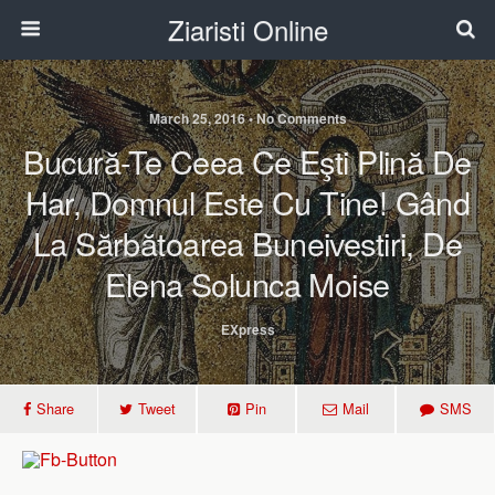
Ziaristi Online
March 25, 2016 • No Comments
Bucură-Te Ceea Ce Eşti Plină De
Har, Domnul Este Cu Tine! Gând
La Sărbătoarea Buneivestiri, De
Elena Solunca Moise
EXpress
Share
Tweet
Pin
Mail
SMS