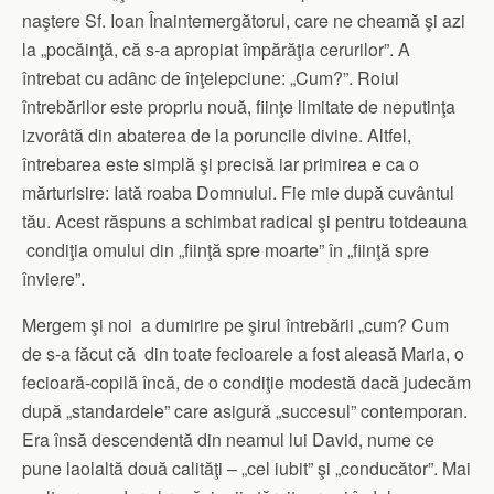
naştere Sf. Ioan Înaintemergătorul, care ne cheamă şi azi
la „pocăinţă, că s-a apropiat împărăţia cerurilor”. A
întrebat cu adânc de înţelepciune: „Cum?”. Roiul
întrebărilor este propriu nouă, fiinţe limitate de neputinţa
izvorâtă din abaterea de la poruncile divine. Altfel,
întrebarea este simplă şi precisă iar primirea e ca o
mărturisire: Iată roaba Domnului. Fie mie după cuvântul
tău. Acest răspuns a schimbat radical şi pentru totdeauna
condiţia omului din „fiinţă spre moarte” în „fiinţă spre
înviere”.
Mergem şi noi a dumirire pe şirul întrebării „cum? Cum
de s-a făcut că din toate fecioarele a fost aleasă Maria, o
fecioară-copilă încă, de o condiţie modestă dacă judecăm
după „standardele” care asigură „succesul” contemporan.
Era însă descendentă din neamul lui David, nume ce
pune laolaltă două calităţi – „cel iubit” şi „conducător”. Mai