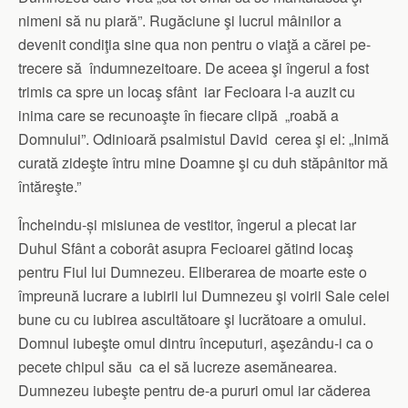
nimeni să nu piară”. Rugăciune şi lucrul mâinilor a
devenit condiţia sine qua non pentru o viaţă a cărei pe-
trecere să îndumnezeitoare. De aceea şi îngerul a fost
trimis ca spre un locaş sfânt iar Fecioara l-a auzit cu
inima care se recunoaşte în fiecare clipă „roabă a
Domnului”. Odinioară psalmistul David cerea şi el: „Inimă
curată zideşte întru mine Doamne şi cu duh stăpânitor mă
întăreşte.”
Încheindu-și misiunea de vestitor, îngerul a plecat iar
Duhul Sfânt a coborât asupra Fecioarei gătind locaş
pentru Fiul lui Dumnezeu. Eliberarea de moarte este o
împreună lucrare a iubirii lui Dumnezeu şi voirii Sale celei
bune cu cu iubirea ascultătoare şi lucrătoare a omului.
Domnul iubeşte omul dintru începuturi, aşezându-i ca o
pecete chipul său ca el să lucreze asemănearea.
Dumnezeu iubeşte pentru de-a pururi omul iar căderea