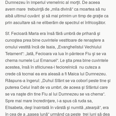
Dumnezeu în imperiul vremelnic al morţii. De aceea
avem mare trebuinţă de „mila divină” ca moartea să nu
aibă ultimul cuvânt şi să mai primim un timp de graţie ca
prin ascultare să ne eliberăm de spectrul ei înfricoşător.
Sf. Fecioară Maria era însă fără umbră de prihană şi
cunoştea prea bine cuvintele vestitoare de renaştere a
omului vestită încă de Isaia, „Evanghelistul Vechiului
Tetament”: „Iată, Fecioara va lua în pântece Fiu şi se va
chema numele Lui Emanuel”. Le ştia prea bine cuvintele
acestea, însă în sfiiciunea-i feciorelnică nu cuteza a
crede că tocmai ea era aleasă a fi Maica lui Dumnezeu.
Răspuns-a îngerul: „Duhul Sfânt se va coborî peste tine şi
puterea Celui înalt de va umbri, de aceea şi Sfântul care
se va naşte din tine Fiu al lui Dumnezeu se va chema”.
Spre mai mare încredinţare, i-a spus că ruda sa,
Elisabeta, deşi înaintată în vârstă şi numită „stearpă”, era
în cea de a „şasea lună” urmând ca peste trei luni să dea