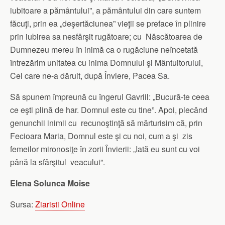
iubitoare a pământului”, a pământului din care suntem
făcuţi, prin ea „deşertăciunea” vieţii se preface în plinire
prin iubirea sa nesfârşit rugătoare; cu Născătoarea de
Dumnezeu mereu în inimă ca o rugăciune neîncetată
întrezărim unitatea cu inima Domnului şi Mântuitorului,
Cel care ne-a dăruit, după Înviere, Pacea Sa.
Să spunem împreună cu îngerul Gavriil: „Bucură-te ceea
ce eşti plină de har. Domnul este cu tine”. Apoi, plecând
genunchii inimii cu recunoştinţă să mărturisim că, prin
Fecioara Maria, Domnul este şi cu noi, cum a şi zis
femeilor mironosiţe în zorii Învierii: „Iată eu sunt cu voi
până la sfârşitul veacului”.
Elena Solunca Moise
Sursa:
Ziaristi Online