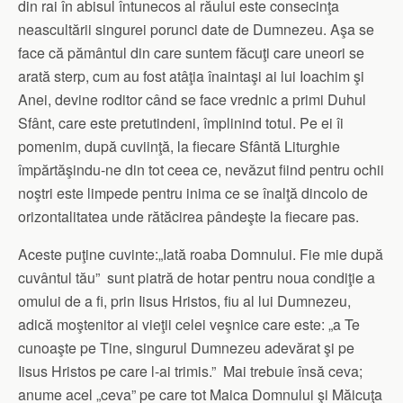
din rai în abisul întunecos al răului este consecinţa
neascultării singurei porunci date de Dumnezeu. Aşa se
face că pământul din care suntem făcuţi care uneori se
arată sterp, cum au fost atâţia înaintaşi ai lui Ioachim şi
Anei, devine roditor când se face vrednic a primi Duhul
Sfânt, care este pretutindeni, împlinind totul. Pe ei îi
pomenim, după cuviinţă, la fiecare Sfântă Liturghie
împărtăşindu-ne din tot ceea ce, nevăzut fiind pentru ochii
noştri este limpede pentru inima ce se înalţă dincolo de
orizontalitatea unde rătăcirea pândeşte la fiecare pas.
Aceste puţine cuvinte:„Iată roaba Domnului. Fie mie după
cuvântul tău” sunt piatră de hotar pentru noua condiţie a
omului de a fi, prin Iisus Hristos, fiu al lui Dumnezeu,
adică moştenitor ai vieţii celei veşnice care este: „a Te
cunoaşte pe Tine, singurul Dumnezeu adevărat şi pe
Iisus Hristos pe care l-ai trimis.” Mai trebuie însă ceva;
anume acel „ceva” pe care tot Maica Domnului şi Măicuţa