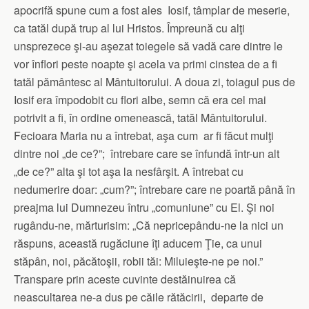
apocrifă spune cum a fost ales Iosif, tâmplar de meserie,
ca tatăl după trup al lui Hristos. Împreună cu alţi
unsprezece şi-au aşezat toiegele să vadă care dintre le
vor înflori peste noapte şi acela va primi cinstea de a fi
tatăl pământesc al Mântuitorului. A doua zi, toiagul pus de
Iosif era împodobit cu flori albe, semn că era cel mai
potrivit a fi, în ordine omenească, tatăl Mântuitorului.
Fecioara Maria nu a întrebat, aşa cum ar fi făcut mulţi
dintre noi „de ce?”; întrebare care se înfundă într-un alt
„de ce?” alta şi tot aşa la nesfârşit. A întrebat cu
nedumerire doar: „cum?”; întrebare care ne poartă până în
preajma lui Dumnezeu întru „comuniune” cu El. Şi noi
rugându-ne, mărturisim: „Că nepricepându-ne la nici un
răspuns, această rugăciune îţi aducem Ţie, ca unui
stăpân, noi, păcătoşii, robii tăi: Miluieşte-ne pe noi.”
Transpare prin aceste cuvinte destăinuirea că
neascultarea ne-a dus pe căile rătăcirii, departe de