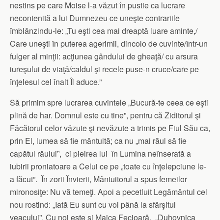
nestins pe care Moise l-a văzut în pustie ca lucrare
necontenită a lui Dumnezeu ce uneşte contrariile
îmblânzindu-le: „Tu eşti cea mai dreaptă luare aminte,/
Care uneşti în puterea agerimii, dincolo de cuvinte/într-un
fulger al minţii: acţiunea gândului de gheaţă/ cu arsura
iureşului de viaţă/caldul şi recele puse-n cruce/care pe
înţelesul cel înalt Îl aduce.”
Să primim spre lucrarea cuvintele „Bucură-te ceea ce eşti
plină de har. Domnul este cu tine”, pentru că Ziditorul şi
Făcătorul celor văzute şi nevăzute a trimis pe Fiul Său ca,
prin El, lumea să fie mântuită; ca nu „mai răul să fie
capătul răului”, ci pieirea lui în Lumina neînserată a
iubirii proniatoare a Celui ce pe „toate cu înţelepciune le-
a făcut”. În zorii Învierii, Mântuitorul a spus femeilor
mironosiţe: Nu vă temeţi. Apoi a pecetluit Legământul cel
nou rostind: „Iată Eu sunt cu voi până la sfârşitul
veacului”. Cu noi este şi Maica Fecioară, „Duhovnica