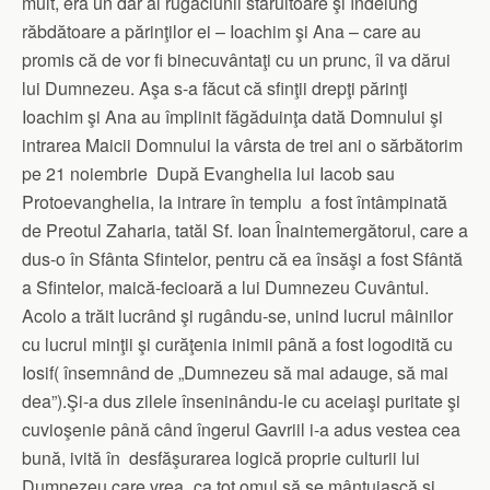
mult, era un dar al rugăciunii stăruitoare şi îndelung
răbdătoare a părinţilor ei – Ioachim şi Ana – care au
promis că de vor fi binecuvântaţi cu un prunc, îl va dărui
lui Dumnezeu. Aşa s-a făcut că sfinţii drepţi părinţi
Ioachim şi Ana au împlinit făgăduinţa dată Domnului şi
intrarea Maicii Domnului la vârsta de trei ani o sărbătorim
pe 21 noiembrie După Evanghelia lui Iacob sau
Protoevanghelia, la intrare în templu a fost întâmpinată
de Preotul Zaharia, tatăl Sf. Ioan Înaintemergătorul, care a
dus-o în Sfânta Sfintelor, pentru că ea însăşi a fost Sfântă
a Sfintelor, maică-fecioară a lui Dumnezeu Cuvântul.
Acolo a trăit lucrând şi rugându-se, unind lucrul mâinilor
cu lucrul minţii şi curăţenia inimii până a fost logodită cu
Iosif( însemnând de „Dumnezeu să mai adauge, să mai
dea”).Şi-a dus zilele înseninându-le cu aceiaşi puritate şi
cuvioşenie până când îngerul Gavriil i-a adus vestea cea
bună, ivită în desfăşurarea logică proprie culturii lui
Dumnezeu care vrea „ca tot omul să se mântuiască şi