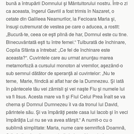
bună a întrupării Domnului şi Mântuitorului nostru. Într-o zi
ca aceasta, îngerul Gavriil a fost trimis în Nazaret, o
cetate din Galileea Neamurilor, la Fecioara Maria şi,
însuşi cutremurat de vestea pe care o aducea, a rostit:
„Bucură-te, ceea ce eşti plină de har, Domnul este cu tine.
Binecuvântată eşti tu între femei.” Tulburată de închinare,
Copila Sfânta a întrebat: „Ce fel de închinare este
aceasta?”. Cuvintele care au urmat anunţau marea
metamorfoză a cursului monoton al vremilor, aşezând-o
sub semnul dătător de speranţă al cuvintelor: „Nu te
teme, Marie, fiindcă ai aflat har de la Dumnezeu. Şi iată
în pântecele tău vei zămisli şi vei naşte Fiu şi numele lui
va fi Iisus. Acesta mare va fi şi Fiul Celui Prea Înalt se va
chema şi Domnul Dumnezeu îi va da tronul lui David,
părintele său. Şi va împărăţi peste casa lui Iacob şi în veci
împărăţia Lui nu se va avea sfârşit.” A numit-o cu o
sublimă simplitate: Maria, nume care semnifică Doamnă,