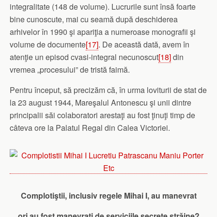
integralitate (148 de volume). Lucrurile sunt însă foarte
bine cunoscute, mai cu seamă după deschiderea
arhivelor în 1990 şi apariţia a numeroase monografii şi
volume de documente
[17]
. De această dată, avem în
atenţie un episod cvasi-integral necunoscut
[18]
din
vremea „procesului” de tristă faimă.
Pentru început, să precizăm că, în urma loviturii de stat de
la 23 august 1944, Mareşalul Antonescu şi unii dintre
principalii săi colaboratori arestaţi au fost ţinuţi timp de
câteva ore la Palatul Regal din Calea Victoriei.
Complotiştii, inclusiv regele Mihai I, au manevrat
ori au fost manevraţi de serviciile secrete străine?