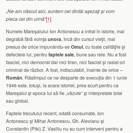
„Ne-am născut aici, suntem cei dintâi aşezaţi şi vom
pleca cei din urmă”
[1]
.
Numele Mareşalului Ion Antonescu a intrat în istorie, mai
degrabă fără voinţa
unora
, încă din cursul vieţii, mai
presus de orice impunându-se
Omul
, cu toate calităţile şi
defectele lui, pentru
faptele sale
, bune sau rele. Nu a fost
fascist, nici democrat dar nici tiran, nici fascist şi rasist ori
criminal de război. A fost, indiscutabil, înainte de orice –
Român
. Răstimpul ce ne desparte de execuţia din 1 iunie
1946 este, totuşi, la scara istoriei, prea scurt pentru ca
Mareşalul şi epoca lui să fie „văzute” şi interpretate total
sau global.
Faptele trecutului recent, odată consumate, Ion
Antonescu şi Mihai Antonescu, Gh. Alexianu şi
Constantin (Piki) Z. Vasiliu nu au cum interveni pentru a