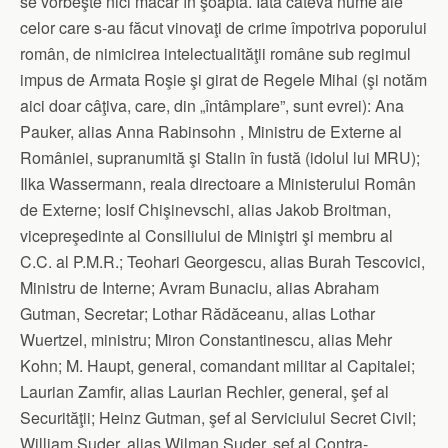
se vorbeşte nici măcar în şoaptă. Iată câteva nume ale
celor care s-au făcut vinovaţi de crime împotriva poporului
român, de nimicirea intelectualităţii române sub regimul
impus de Armata Roşie şi girat de Regele Mihai (şi notăm
aici doar câţiva, care, din „întâmplare”, sunt evrei): Ana
Pauker, alias Anna Rabinsohn , Ministru de Externe al
României, supranumită şi Stalin în fustă (idolul lui MRU);
Ilka Wassermann, reala directoare a Ministerului Român
de Externe; Iosif Chişinevschi, alias Jakob Broitman,
vicepreşedinte al Consiliului de Miniştri şi membru al
C.C. al P.M.R.; Teohari Georgescu, alias Burah Tescovici,
Ministru de Interne; Avram Bunaciu, alias Abraham
Gutman, Secretar; Lothar Rădăceanu, alias Lothar
Wuertzel, ministru; Miron Constantinescu, alias Mehr
Kohn; M. Haupt, general, comandant militar al Capitalei;
Laurian Zamfir, alias Laurian Rechler, general, şef al
Securităţii; Heinz Gutman, şef al Serviciului Secret Civil;
William Suder, alias Wilman Suder, şef al Contra-