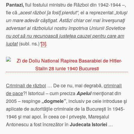
Pantazi,
fiul fostului ministru de Război din 1942-1944 –,
fie că
„acest război [a fost] pierdut”,
el
a reprezentat
„totuşi
un mare adevăr câştigat. Astăzi chiar cei mai înverşunaţi
adversari ai războiului nostru împotriva Uniunii Sovietice
nu pot să nu recunoască justeţea cauzei pentru care am
luptat
(subl. ns.)
”
[3]
.
Criminali de război
… De ce nu, mai degrabă,
criminali
de pace
?! Istoricul – cum preciza
Apelul
menţionat din
2005 – respinge
„dogmele”
, inclusiv pe cele introduse şi
aplicate de autorităţile criminale de la Bucureşti în 1945-
1946 şi mai apoi. În ceea ce-l priveşte, Mareşalul
Antonescu a fost încrezător în
Judecata Istoriei
…