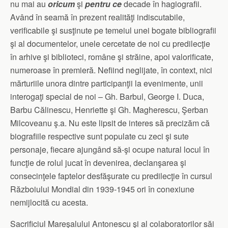
nu mai au
oricum
şi
pentru ce
decade în hagiografii.
Având în seamă în prezent realităţi indiscutabile,
verificabile şi susţinute pe temeiul unei bogate bibliografii
şi al documentelor, unele cercetate de noi cu predilecţie
în arhive şi biblioteci, române şi străine, apoi valorificate,
numeroase în premieră. Nefiind neglijate, în context, nici
mărturiile unora dintre participanţii la evenimente, unii
interogaţi special de noi – Gh. Barbul, George I. Duca,
Barbu Călinescu, Henriette şi Gh. Magherescu, Şerban
Milcoveanu ş.a. Nu este lipsit de interes să precizăm că
biografiile respective sunt populate cu zeci şi sute
personaje, fiecare ajungând să-şi ocupe natural locul în
funcţie de rolul jucat în devenirea, declanşarea şi
consecinţele faptelor desfăşurate cu predilecţie în cursul
Războiului Mondial din 1939-1945 ori în conexiune
nemijlocită cu acesta.
Sacrificiul Mareşalului Antonescu şi al colaboratorilor săi