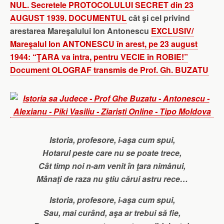
NUL. Secretele PROTOCOLULUI SECRET din 23
AUGUST 1939. DOCUMENTUL
cât şi cel privind
arestarea Mareşalului Ion Antonescu
EXCLUSIV/
Mareşalul Ion ANTONESCU în arest, pe 23 august
1944: “ŢARA va intra, pentru VECIE în ROBIE!”
Document OLOGRAF transmis de Prof. Gh. BUZATU
Istoria, profesore, i-aşa cum spui,
Hotarul peste care nu se poate trece,
Cât timp noi n-am venit în ţara nimănui,
Mânaţi de raza nu ştiu cărui astru rece…
Istoria, profesore, i-aşa cum spui,
Sau, mai curând, aşa ar trebui să fie,