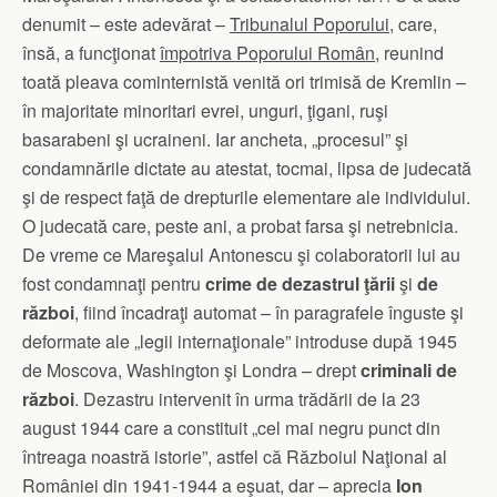
denumit – este adevărat –
Tribunalul Poporului
, care,
însă, a funcţionat
împotriva Poporului Român
, reunind
toată pleava cominternistă venită ori trimisă de Kremlin –
în majoritate minoritari evrei, unguri, ţigani, ruşi
basarabeni şi ucraineni. Iar ancheta, „procesul” şi
condamnările dictate au atestat, tocmai, lipsa de judecată
şi de respect faţă de drepturile elementare ale individului.
O judecată care, peste ani, a probat farsa şi netrebnicia.
De vreme ce Mareşalul Antonescu şi colaboratorii lui au
fost condamnaţi pentru
crime de dezastrul ţării
şi
de
război
, fiind încadraţi automat – în paragrafele înguste şi
deformate ale „legii internaţionale” introduse după 1945
de Moscova, Washington şi Londra – drept
criminali de
război
. Dezastru intervenit în urma trădării de la 23
august 1944 care a constituit „cel mai negru punct din
întreaga noastră istorie”, astfel că Războiul Naţional al
României din 1941-1944 a eşuat, dar – aprecia
Ion