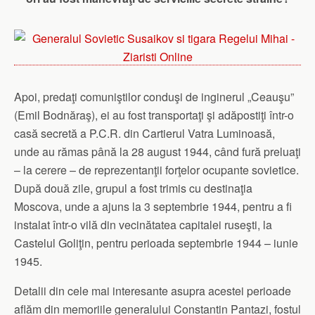
Apoi, predaţi comuniştilor conduşi de inginerul „Ceauşu”
(Emil Bodnăraş), ei au fost transportaţi şi adăpostiţi într-o
casă secretă a P.C.R. din Cartierul Vatra Luminoasă,
unde au rămas până la 28 august 1944, când fură preluaţi
– la cerere – de reprezentanţii forţelor ocupante sovietice.
După două zile, grupul a fost trimis cu destinaţia
Moscova, unde a ajuns la 3 septembrie 1944, pentru a fi
instalat într-o vilă din vecinătatea capitalei ruseşti, la
Castelul Goliţin, pentru perioada septembrie 1944 – iunie
1945.
Detalii din cele mai interesante asupra acestei perioade
aflăm din memoriile generalului Constantin Pantazi, fostul