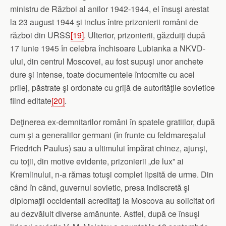
ministru de Război al anilor 1942-1944, el însuşi arestat
la 23 august 1944 şi inclus între prizonierii români de
război din URSS
[19]
. Ulterior, prizonierii, găzduiţi după
17 iunie 1945 în celebra închisoare Lubianka a NKVD-
ului, din centrul Moscovei, au fost supuşi unor anchete
dure şi intense, toate documentele întocmite cu acel
prilej, păstrate şi ordonate cu grijă de autorităţile sovietice
fiind editate
[20]
.
Deţinerea ex-demnitarilor români în spatele gratiilor, după
cum şi a generalilor germani (în frunte cu feldmareşalul
Friedrich Paulus) sau a ultimului împărat chinez, ajunşi,
cu toţii, din motive evidente, prizonierii „de lux” ai
Kremlinului, n-a rămas totuşi complet lipsită de urme. Din
când în când, guvernul sovietic, presa indiscretă şi
diplomaţii occidentali acreditaţi la Moscova au solicitat ori
au dezvăluit diverse amănunte. Astfel, după ce însuşi