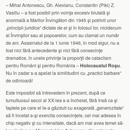
– Mihai Antonescu, Gh. Alexianu, Constantin (Piki) Z.
Vasiliu – a fost posibil prin voinţa excesiv brutală şi
anormală a Marilor Învingători din 1945 şi potrivit unor
„principii juridice” dictate de ei şi în folosul lor, nicidecum
al Învinşilor sau al popoarelor, cum au clamat un număr
de ani. Asasinatul de la 1 iunie 1946, în mod sigur, nu a
fost nici fără antecedente şi nici fără consecinţe
dramatice, în unele privinţe la proporţii de cataclism
pentru Români şi pentru România –
Holocaustul Roşu
.
Nu în zadar s-a apelat la similitudini cu „practici barbare”
de odinioară!
Este imposibil să întrevedem în prezent, după ce
tumultuosul secol al XX-lea s-a încheiat, fără însă ca şi
faptele pe care el le-a găzduit cu exagerată „generozitate”
să fi încetat a-şi exercita consecinţele, cel mai adesea în
chip negativ şi cu intensitate, dacă am mai avea temei să-