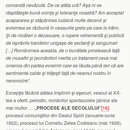
comandă nevăzută. De ce atâta ură? Aşa ni se
răsplăteşte bună-voinţa şi toleranţa noastră? Am acceptat
acapararea şi stăpânirea iudaică multe decenii şi
evreimea se răzbună în ceasurile grele pe care le trăim.
Şi de nicăieri o dezavuare, o rupere vehementă şi publică
de isprăvile bandelor ucigaşe de sectanţi şi sanguinari
[…] Românimea aceasta, de o bunătate prostească faţă
de musafiri şi jecmănitori merita un tratament ceva mai
omenos din partea evreimii care se lăuda până ieri că are
sentimente calde şi frăţeşti faţă de neamul nostru în
nenorocire”.
Excepţie făcând atâtea împliniri şi eşecuri, veacul al XX-
lea a oferit, periodic, românilor spectacolele jalnice ale
mai multor …
„PROCESE ALE SECOLULUI”
[16]
:
procesul comuniştilor din Dealul Spirii (ianuarie-iunie
1922), procesul lui Corneliu Zelea Codreanu (mai 1938),