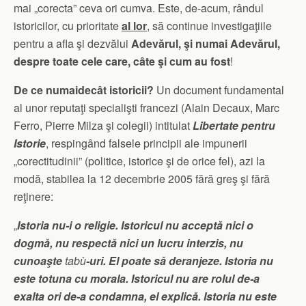
mai „corecta” ceva ori cumva. Este, de-acum, rândul
istoricilor, cu prioritate
al lor
, să continue investigaţiile
pentru a afla şi dezvălui
Adevărul, şi numai Adevărul,
despre toate cele care, câte şi cum au fost
!
De ce numaidecât istoricii?
Un document fundamental
al unor reputaţi specialişti francezi (Alain Decaux, Marc
Ferro, Pierre Milza şi colegii) intitulat
Libertate pentru
Istorie
, respingând falsele principii ale impunerii
„corectitudinii” (politice, istorice şi de orice fel), azi la
modă, stabilea la 12 decembrie 2005 fără greş şi fără
reţinere:
„
Istoria nu-i o religie. Istoricul nu acceptă nici o
dogmă, nu respectă nici un lucru interzis, nu
cunoaşte
tabù
-uri. El poate să deranjeze. Istoria nu
este totuna cu morala. Istoricul nu are rolul de-a
exalta ori de-a condamna, el explică. Istoria nu este