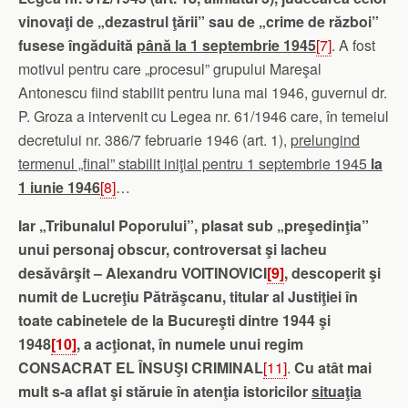
vinovaţi de „dezastrul ţării” sau de „crime de război”
fusese îngăduită
până la 1 septembrie 1945
[7]
. A fost
motivul pentru care „procesul” grupului Mareşal
Antonescu fiind stabilit pentru luna mai 1946, guvernul dr.
P. Groza a intervenit cu Legea nr. 61/1946 care, în temeiul
decretului nr. 386/7 februarie 1946 (art. 1),
prelungind
termenul „final” stabilit iniţial pentru 1 septembrie 1945
la
1 iunie 1946
[8]
…
Iar „Tribunalul Poporului”, plasat sub „preşedinţia”
unui personaj obscur, controversat şi lacheu
desăvârşit – Alexandru VOITINOVICI
[9]
, descoperit şi
numit de Lucreţiu Pătrăşcanu, titular al Justiţiei în
toate cabinetele de la Bucureşti dintre 1944 şi
1948
[10]
, a acţionat, în numele unui regim
CONSACRAT EL ÎNSUŞI CRIMINAL
[11]
.
Cu atât mai
mult s-a aflat şi stăruie în atenţia istoricilor
situaţia