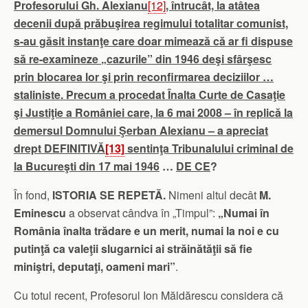
Profesorului Gh. Alexianu
[12]
, întrucât, la atâtea
decenii după prăbuşirea regimului totalitar comunist,
s-au găsit instanţe care doar mimează că ar fi dispuse
să re-examineze „cazurile” din 1946 deşi sfârşesc
prin blocarea lor şi prin reconfirmarea deciziilor …
staliniste. Precum a procedat Înalta Curte de Casaţie
şi Justiţie a României care, la 6 mai 2008 – în replică la
demersul Domnului Şerban Alexianu – a apreciat
drept DEFINITIVĂ
[13]
sentinţa Tribunalului criminal de
la Bucureşti din 17 mai 1946
…
DE CE
?
În fond,
ISTORIA SE REPETĂ.
Nimeni altul decât
M.
Eminescu
a observat cândva în „Timpul”:
„Numai în
România înalta trădare e un merit, numai la noi e cu
putinţă ca valeţii slugarnici ai străinătăţii să fie
miniştri, deputaţi, oameni mari”
.
Cu totul recent, Profesorul Ion Măldărescu considera că