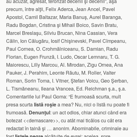
au acuzat, agresat, terorizat decenii şi decenii”, aşa
precum, între alţii, Felix Aderca, Jean Ancel, Pavel
Apostol, Camil Baltazar, Maria Banuş, Aurel Baranga,
Radu Bogdan, Cristina şi Mihail Boico, Savin Bratu,
Marcel Breslaşu, Silviu Brucan, Nina Cassian, Vera
Călin, Ion Călugăru, Iosif Chişinevski, Pavel Cîmpeanu,
Paul Cornea, O. Crohmălniceanu, S. Damian, Radu
Florian, Eugen Frunză, I. Ludo, Oscar Lemnaru, T. G.
Maiorescu, Lilly Marcou, Al. Mirodan, Zigu Ornea, Ana
Pauker, J. Perahim, Leonte Răutu, M. Roller, Valter
Roman, Sorin Toma, I. Vitner, Ştefan Voicu, Geo Şerban,
L. Tismăneanu, Ileana Vrancea, Ed. Reichman ş.a., ş.a.
Comentariile lui Paul Goma: “E frumoasă scurta, mult
presa scurta
listă roşie
a mea? Nu, nici o listă nu poate fi
frumoasă.
Denunţul
: un act odios, chiar atunci când era
botezat <<demascare>>, cu atât mai ticălos cu cât era
redactat în taină şi … anonim. Abominabile, criminale au
fost
listele negre
alcătuite de evrei: acelea, spre