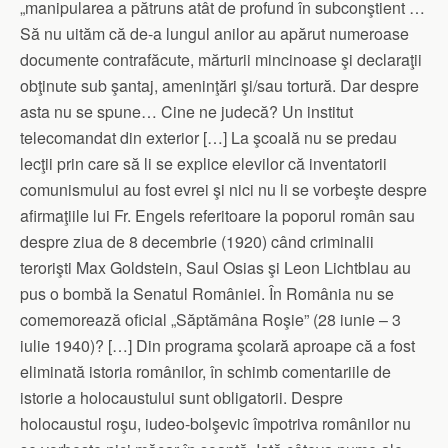
„manipularea a pătruns atât de profund în subconştient …
Să nu uităm că de-a lungul anilor au apărut numeroase
documente contrafăcute, mărturii mincinoase şi declaraţii
obţinute sub şantaj, ameninţări şi/sau tortură. Dar despre
asta nu se spune… Cine ne judecă? Un institut
telecomandat din exterior […] La şcoală nu se predau
lecţii prin care să li se explice elevilor că inventatorii
comunismului au fost evrei şi nici nu li se vorbeşte despre
afirmaţiile lui Fr. Engels referitoare la poporul român sau
despre ziua de 8 decembrie (1920) când criminalii
terorişti Max Goldstein, Saul Osias şi Leon Lichtblau au
pus o bombă la Senatul României. În România nu se
comemorează oficial „Săptămâna Roşie” (28 iunie – 3
iulie 1940)? […] Din programa şcolară aproape că a fost
eliminată istoria românilor, în schimb comentariile de
istorie a holocaustului sunt obligatorii. Despre
holocaustul roşu, iudeo-bolşevic împotriva românilor nu