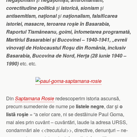
corectitudine politică
şi
istorică, sionism
şi
antisemitism, naţional
şi
naţionalism, falsificarea
istoriei, masacre, teroarea roşie în Basarabia,
Raportul Tismăneanu, goimi, înfometarea programată,
Martiriul Basarabiei şi Bucovinei – 1940-1941, „evreii
vinovaţi de Holocaustul Roşu din România, inclusiv
Basarabia, Bucovina de Nord, Herţa (28 iunie 1940 –
1990)
etc. etc
.
Din
Saptamana Rosie
redescoperim istoria ascunsă,
precum sumedenie de nume pe
listele negre
, dar şi
o
listă roşie
= “a celor care, ni se destăinuie Paul Goma,
mai ales prin cuvânt – cuvântări, laude la adresa URSS,
condamnări ale <<trecutului>>, directive, denunţuri – ne-