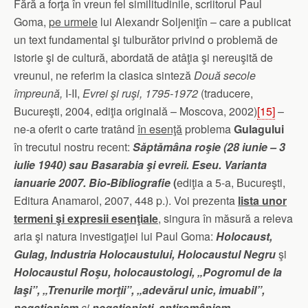
Fără a forţa în vreun fel similitudinile, scriitorul Paul
Goma,
pe urmele
lui Alexandr Soljeniţîn – care a publicat
un text fundamental şi tulburător privind o problemă de
istorie şi de cultură, abordată de atâţia şi nereuşită de
vreunul, ne referim la clasica sinteză
Două secole
împreună,
I-II,
Evrei şi ruşi, 1795-1972
(traducere,
Bucureşti, 2004, ediţia originală – Moscova, 2002)
[15]
–
ne-a oferit o carte tratând
în esenţă
problema
Gulagului
în trecutul nostru recent:
Săptămâna roşie (28 iunie – 3
iulie 1940) sau Basarabia şi evreii. Eseu. Varianta
ianuarie 2007. Bio-Bibliografie
(
ediţia a 5-a, Bucureşti,
Editura Anamarol, 2007, 448 p.). Voi prezenta
lista unor
termeni şi expresii esenţiale
, singura în măsură a releva
aria şi natura investigaţiei lui Paul Goma:
Holocaust,
Gulag, Industria Holocaustului, Holocaustul Negru
şi
Holocaustul Roşu, holocaustologi, „Pogromul de la
Iaşi”, „Trenurile morţii”, „adevărul unic, imuabil”,
negaţionism
şi
negaţionişti, antiromânism,