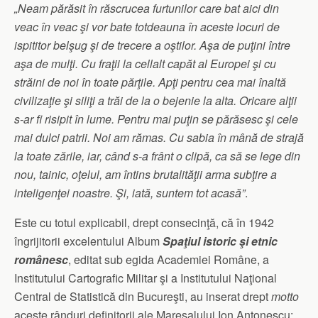
„Neam părăsit în răscrucea furtunilor care bat aici din
veac în veac şi vor bate totdeauna în aceste locuri de
ispititor belşug şi de trecere a oştilor. Aşa de puţini între
aşa de mulţi. Cu fraţii la cellalt capăt al Europei şi cu
străini de noi în toate părţile. Apţi pentru cea mai înaltă
civilizaţie şi siliţi a trăi de la o bejenie la alta. Oricare alţii
s-ar fi risipit în lume. Pentru mai puţin se părăsesc şi cele
mai dulci patrii. Noi am rămas. Cu sabia în mână de strajă
la toate zările, iar, când s-a frânt o clipă, ca să se lege din
nou, tainic, oţelul, am întins brutalităţii arma subţire a
inteligenţei noastre. Şi, iată, suntem tot acasă”
.
Este cu totul explicabil, drept consecinţă, că în 1942
îngrijitorii excelentului Album
Spaţiul istoric şi etnic
românesc
, editat sub egida Academiei Române, a
Institutului Cartografic Militar şi a Institutului Naţional
Central de Statistică din Bucureşti, au inserat drept
motto
aceste rânduri definitorii ale Mareşalului Ion Antonescu: