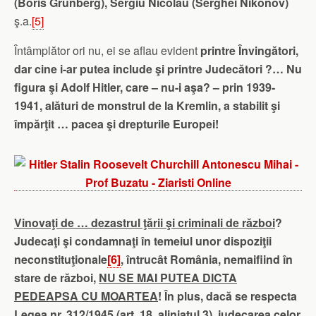
(Boris Grünberg), Sergiu Nicolau (Serghei Nikonov)
ş.a.
[5]
Întâmplător ori nu, ei se aflau evident
printre Învingători,
dar cine i-ar putea include şi printre Judecători ?… Nu
figura şi Adolf Hitler, care – nu-i aşa? – prin 1939-
1941, alături de monstrul de la Kremlin, a stabilit şi
împărţit … pacea şi drepturile Europei!
Vinovaţi de … dezastrul ţării şi criminali de război
?
Judecaţi şi condamnaţi în temeiul unor dispoziţii
neconstituţionale
[6]
, întrucât România, nemaifiind în
stare de război,
NU SE MAI PUTEA DICTA
PEDEAPSA CU MOARTEA
! În plus, dacă se respecta
Legea nr. 312/1945 (art. 18, aliniatul 3), judecarea celor