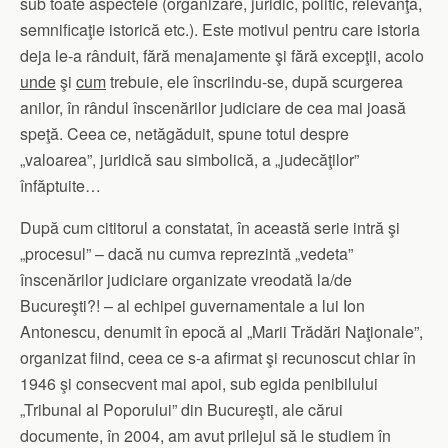
sub toate aspectele (organizare, juridic, politic, relevanţă,
semnificaţie istorică etc.). Este motivul pentru care istoria
deja le-a rânduit, fără menajamente şi fără excepţii, acolo
unde
şi
cum
trebuie, ele înscriindu-se, după scurgerea
anilor, în rândul înscenărilor judiciare de cea mai joasă
speţă. Ceea ce, netăgăduit, spune totul despre
„valoarea”, juridică sau simbolică, a „judecăţilor”
înfăptuite…
După cum cititorul a constatat, în această serie intră şi
„procesul” – dacă nu cumva reprezintă „vedeta”
înscenărilor judiciare organizate vreodată la/de
Bucureşti?! – al echipei guvernamentale a lui Ion
Antonescu, denumit în epocă al „Marii Trădări Naţionale”,
organizat fiind, ceea ce s-a afirmat şi recunoscut chiar în
1946 şi consecvent mai apoi, sub egida penibilului
„Tribunal al Poporului” din Bucureşti, ale cărui
documente, în 2004, am avut prilejul să le studiem în