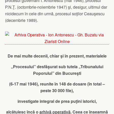
procesul guvernării I. Antonescu (mai 1946), procesul
P.N.Ţ. (octombrie-noiembrie 1947) şi, desigur, ultimul dar
nicidecum în cele din urmă, procesul soţilor Ceauşescu
(decembrie 1989).
De mai multe decenii, chiar şi în prezent, materialele
„Procesului” desfăşurat sub tutela „Tribunalului
Poporului” din Bucureşti
(6-17 mai 1946), reunite în 148 de dosare (în total –
peste 30 000 file),
investigate integral de prea puţini istorici,
alcătuiesc încă o
arhivă operativă
. Ceea ce înseamnă