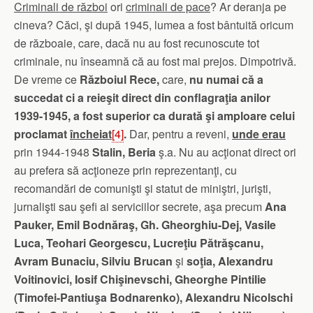
Criminali de război
ori
criminali de pace
? Ar deranja pe
cineva? Căci, şi după 1945, lumea a fost bântuită oricum
de războaie, care, dacă nu au fost recunoscute tot
criminale, nu înseamnă că au fost mai prejos. Dimpotrivă.
De vreme ce
Războiul Rece,
care,
nu numai că a
succedat ci a reieşit direct din conflagraţia anilor
1939-1945, a fost superior ca durată şi amploare celui
proclamat
încheiat
[4]
.
Dar, pentru a reveni,
unde erau
prin 1944-1948
Stalin, Beria
ş.a. Nu au acţionat direct ori
au prefera să acţioneze prin reprezentanţi, cu
recomandări de comunişti şi statut de miniştri, jurişti,
jurnalişti sau şefi ai serviciilor secrete, aşa precum
Ana
Pauker, Emil Bodnăraş, Gh. Gheorghiu-Dej, Vasile
Luca, Teohari Georgescu, Lucreţiu Pătrăşcanu,
Avram Bunaciu, Silviu Brucan
şi
soţia, Alexandru
Voitinovici, Iosif Chişinevschi, Gheorghe Pintilie
(Timofei-Pantiuşa Bodnarenko), Alexandru Nicolschi