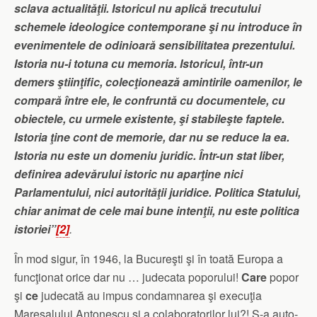
sclava actualităţii. Istoricul nu aplică trecutului
schemele ideologice contemporane şi nu introduce în
evenimentele de odinioară sensibilitatea prezentului.
Istoria nu-i totuna cu memoria. Istoricul, într-un
demers ştiinţific, colecţionează amintirile oamenilor, le
compară între ele, le confruntă cu documentele, cu
obiectele, cu urmele existente, şi stabileşte faptele.
Istoria ţine cont de memorie, dar nu se reduce la ea.
Istoria nu este un domeniu juridic. Într-un stat liber,
definirea adevărului istoric nu aparţine nici
Parlamentului, nici autorităţii juridice. Politica Statului,
chiar animat de cele mai bune intenţii, nu este politica
istoriei”
[2]
.
În mod sigur, în 1946, la Bucureşti şi în toată Europa a
funcţionat orice dar nu … judecata poporului!
Care
popor
şi
ce
judecată au impus condamnarea şi execuţia
Mareşalului Antonescu şi a colaboratorilor lui?! S-a auto-