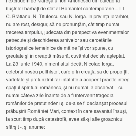
l excludem pe Mareşalul Ion Antonescu din categoria
iluştrilor bărbaţi de stat ai României contemporane – I. I.
C. Brătianu, N. Titulescu sau N. Iorga. În privinţa ierarhiei,
nu are rost, desigur, să ne pronunţăm, cât timp numai
trecerea timpului, judecata din perspectiva evenimentelor
petrecute şi deschiderea arhivelor sau cercetările
istoriografice temeinice de mâine îşi vor spune, cu
greutate şi în dreaptă măsură, cuvântul decisiv aşteptat.
La 23 iunie 1940, nimeni altul decât Nicolae Iorga,
celebrul nostru polihistor, care prin creaţia sa de proporţii,
varietate şi profunzimi rar întâlnite a acoperit practic întreg
spaţiul spiritual românesc, şi nu numai, a observat – cu
numai câteva zile înainte de a fi intervenit tragedia
românilor de pretutindeni şi de-a se fi declanşat procesul
prăbuşirii României Mari, context în care savantul însuşi,
la scurt timp după catastrofă, avea să-şi afle groaznicul
sfârşit -, şi anume: