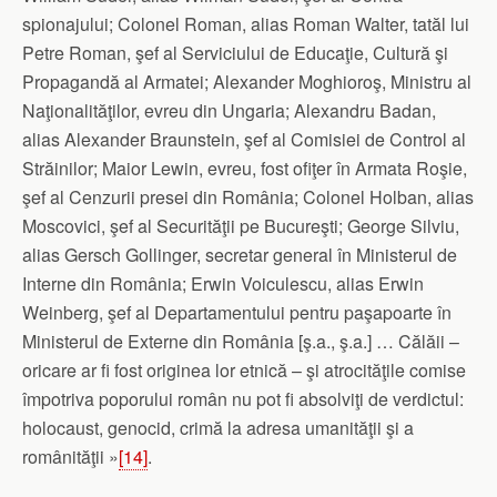
spionajului; Colonel Roman, alias Roman Walter, tatăl lui
Petre Roman, şef al Serviciului de Educaţie, Cultură şi
Propagandă al Armatei; Alexander Moghioroş, Ministru al
Naţionalităţilor, evreu din Ungaria; Alexandru Badan,
alias Alexander Braunstein, şef al Comisiei de Control al
Străinilor; Maior Lewin, evreu, fost ofiţer în Armata Roşie,
şef al Cenzurii presei din România; Colonel Holban, alias
Moscovici, şef al Securităţii pe Bucureşti; George Silviu,
alias Gersch Gollinger, secretar general în Ministerul de
Interne din România; Erwin Voiculescu, alias Erwin
Weinberg, şef al Departamentului pentru paşapoarte în
Ministerul de Externe din România [ş.a., ş.a.] … Călăii –
oricare ar fi fost originea lor etnică – şi atrocităţile comise
împotriva poporului român nu pot fi absolviţi de verdictul:
holocaust, genocid, crimă la adresa umanităţii şi a
românităţii »
[14]
.