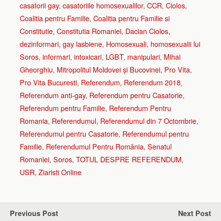
casatorii gay
,
casatoriile homosexualilor
,
CCR
,
Ciolos
,
Coalitia pentru Familie
,
Coalitia pentru Familie si
Constitutie
,
Constitutia Romaniei
,
Dacian Ciolos
,
dezinformari
,
gay lasbiene
,
Homosexuali
,
homosexualii lui
Soros
,
informari
,
intoxicari
,
LGBT
,
manipulari
,
Mihai
Gheorghiu
,
Mitropolitul Moldovei și Bucovinei
,
Pro Vita
,
Pro Vita Bucuresti
,
Referendum
,
Referendum 2018
,
Referendum anti-gay
,
Referendum pentru Casatorie
,
Referendum pentru Familie
,
Referendum Pentru
Romania
,
Referendumul
,
Referendumul din 7 Octombrie
,
Referendumul pentru Casatorie
,
Referendumul pentru
Familie
,
Referendumul Pentru România
,
Senatul
Romaniei
,
Soros
,
TOTUL DESPRE REFERENDUM
,
USR
,
Ziaristi Online
Previous Post
Next Post