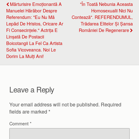
Mărturisire Emoționantă A
"În Toată Nebunia Aceasta
Manuelei Hărăbor Despre
Homosexualii Nici Nu
Referendum: "Eu Nu Mă
Contează". REFERENDUMUL,
Lepăd De Hristos, Oricare Ar
Trădarea Elitelor Și Șansa
Fi Consecințele." Actrița E
României De Regenerare
Linșată De Postacii
Boicotangii La Fel Ca Artista
Sofia Vicoveanca. Noi Le
Dorim La Mulți Ani!
Leave a Reply
Your email address will not be published.
Required
fields are marked
*
Comment
*