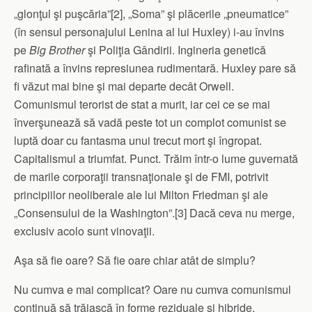
„glonţul şi puşcăria”[2], „Soma” şi plăcerile „pneumatice”
(în sensul personajului Lenina al lui Huxley) i-au învins
pe
Big Brother
şi Poliţia Gândirii. Ingineria genetică
rafinată a învins represiunea rudimentară. Huxley pare să
fi văzut mai bine şi mai departe decât Orwell.
Comunismul terorist de stat a murit, iar cei ce se mai
înverşunează să vadă peste tot un complot comunist se
luptă doar cu fantasma unui trecut mort şi îngropat.
Capitalismul a triumfat. Punct. Trăim într-o lume guvernată
de marile corporaţii transnaţionale şi de FMI, potrivit
principiilor neoliberale ale lui Milton Friedman şi ale
„Consensului de la Washington”.[3] Dacă ceva nu merge,
exclusiv acolo sunt vinovaţii.
Aşa să fie oare? Să fie oare chiar atât de simplu?
Nu cumva e mai complicat? Oare nu cumva comunismul
continuă să trăiască în forme reziduale şi hibride,