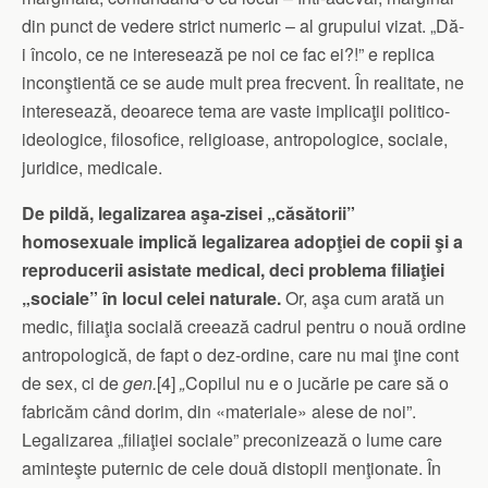
din punct de vedere strict numeric – al grupului vizat. „Dă-
i încolo, ce ne interesează pe noi ce fac ei?!” e replica
inconştientă ce se aude mult prea frecvent. În realitate, ne
interesează, deoarece tema are vaste implicaţii politico-
ideologice, filosofice, religioase, antropologice, sociale,
juridice, medicale.
De pildă, legalizarea aşa-zisei „căsătorii”
homosexuale implică legalizarea adopţiei de copii şi a
reproducerii asistate medical, deci problema filiaţiei
„sociale” în locul celei naturale.
Or, aşa cum arată un
medic, filiaţia socială creează cadrul pentru o nouă ordine
antropologică, de fapt o dez-ordine, care nu mai ţine cont
de sex, ci de
gen
.
[4]
„
Copilul nu e o jucărie pe care să o
fabricăm când dorim, din «materiale» alese de noi”.
Legalizarea „filiaţiei sociale” preconizează o lume care
aminteşte puternic de cele două distopii menţionate. În