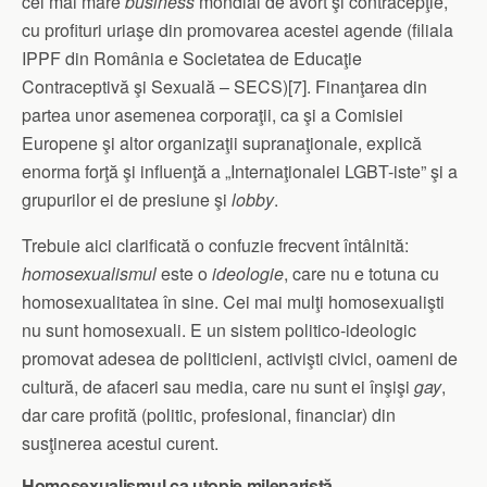
cel mai mare
business
mondial de avort şi contracepţie,
cu profituri uriaşe din promovarea acestei agende (filiala
IPPF din România e Societatea de Educaţie
Contraceptivă şi Sexuală – SECS)[7]. Finanţarea din
partea unor asemenea corporaţii, ca şi a Comisiei
Europene şi altor organizaţii supranaţionale, explică
enorma forţă şi influenţă a „Internaţionalei LGBT-iste” şi a
grupurilor ei de presiune şi
lobby
.
Trebuie aici clarificată o confuzie frecvent întâlnită:
homosexualismul
este o
ideologie
, care nu e totuna cu
homosexualitatea în sine. Cei mai mulţi homosexualişti
nu sunt homosexuali. E un sistem politico-ideologic
promovat adesea de politicieni, activişti civici, oameni de
cultură, de afaceri sau media, care nu sunt ei înşişi
gay
,
dar care profită (politic, profesional, financiar) din
susţinerea acestui curent.
Homosexualismul ca utopie milenaristă