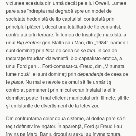
viziunea acestuia din urmă decât pe a lui Orwell. Lumea
pare a se îndrepta mai degrabă spre un model de
societate hedonistă de tip capitalist, controlată prin
principiul plăcerii, decât una totalitară de tip comunist,
controlată prin teroare. În lumea de inspiraţie marxistă, a
unui
Big Brother
gen Stalin sau Mao, din „1984”, oamenii
sunt dominaţi prin
frica
de ceea ce
se
tem
. În cea de
inspiraţie freudian-darwinistă, bio-capitalisto-erotică, a
unui Ford gen… Ford-comasat-cu-Freud, din „Minunata
lume nouă”, ei sunt dominaţi prin
dependenţa
de ceea ce
le
place
. Nu mai e nevoie ca omul să fie urmărit şi
controlat permanent prin micul ecran instalat la el în
dormitor; poate fi mai eficient manipulat prin filmele, ştirile
şi emisiunile de divertisment de la televizor.
Din confruntarea celor două sisteme, al doilea pare să fi
ieşit definitiv învingător. În aparenţă, Ford şi Freud l-au
învins pe Marx. Banii, drogul şi sexul au învins tortura,