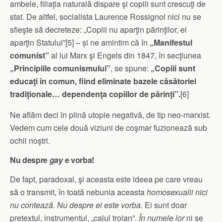
ambele, filiaţia naturală dispare şi copiii sunt crescuţi de
stat. De altfel, socialista Laurence Rossignol nici nu se
sfieşte să decreteze: „Copiii nu aparţin părinţilor, ei
aparţin Statului”[5]
–
și ne amintim că în
„Manifestul
comunist”
al lui Marx şi Engels din 1847, în secţiunea
„Principiile comunismului”
, se spune:
„Copiii sunt
educaţi în comun, fiind eliminate bazele căsătoriei
tradiţionale… dependenţa copiilor de părinţi”.
[6]
Ne aflăm deci în plină utopie negativă, de tip neo-marxist.
Vedem cum cele două viziuni de coşmar fuzionează sub
ochii noştri.
Nu despre
gay
e vorba!
De fapt, paradoxal, şi aceasta este ideea pe care vreau
să o transmit, în toată nebunia aceasta
homosexualii nici
nu contează. Nu despre ei este vorba
. Ei sunt doar
pretextul, instrumentul, „calul troian”.
În numele lor
ni se