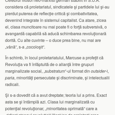
Celebrul filosof neo-marxist german stabilit în S.U.A.
considera că proletariatul, sindicatele şi partidele lui şi-au
pierdut puterea de reflecţie critică şi combativitatea,
devenind integrate în sistemul capitalist. Ca atare, zicea
el, clasa muncitoare nu mai poate fi o forţă subversivă, o
avangardă capabilă să aducă schimbarea revoluţionară
dorită. Cu alte cuvinte – o duce prea bine, nu mai are
„vână”, s-a „cocoloşit”.
În schimb, în locul proletariatului, Marcuse a profeţit că
Revoluţia va fi înfăptuită de o alianţă între grupuri
marginalizate social, „substratum”-ul format din
outsider
-i,
paria
, minorităţi persecutate şi discriminate, şi intelectualii
radicali.
Şi s-a dovedit că a avut dreptate; teoria lui a prins. Exact
asta se şi întâmplă azi. Clasa lui marginalizată cu
potenţial revoluţionar, „minoritatea oprimată” care a