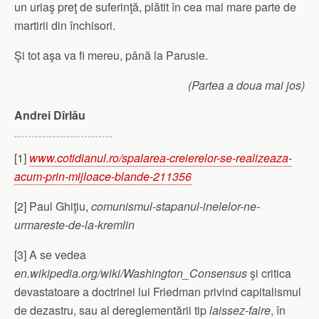
un uriaş preţ de suferinţă, plătit în cea mai mare parte de
martirii din închisori.
Şi tot aşa va fi mereu, până la Parusie.
(Partea a doua mai jos)
Andrei Dîrlău
[1]
www.cotidianul.ro/spalarea-creierelor-se-realizeaza-
acum-prin-mijloace-blande-211356
[2] Paul Ghiţiu,
comunismul-stapanul-inelelor-ne-
urmareste-de-la-kremlin
[3] A se vedea
en.wikipedia.org/wiki/Washington_Consensus
şi critica
devastatoare a doctrinei lui Friedman privind capitalismul
de dezastru, sau al dereglementării tip
laissez-faire
, în