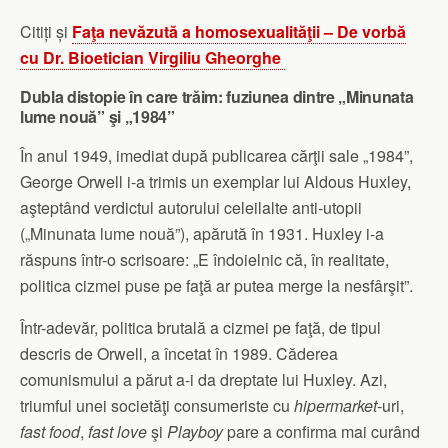
Citiți și
Faţa nevăzută a homosexualităţii
– De vorbă
cu Dr. Bioetician Virgiliu Gheorghe
Dubla distopie în care trăim: fuziunea dintre „Minunata
lume nouă”
şi
„1984”
În anul 1949, imediat după publicarea cărţii sale „1984”,
George Orwell i-a trimis un exemplar lui Aldous Huxley,
aşteptând verdictul autorului celeilalte anti-utopii
(„Minunata lume nouă”), apărută în 1931. Huxley i-a
răspuns într-o scrisoare: „E îndoielnic că, în realitate,
politica cizmei puse pe faţă ar putea merge la nesfârşit”.
Într-adevăr, politica brutală a cizmei pe faţă, de tipul
descris de Orwell, a încetat în 1989. Căderea
comunismului a părut a-i da dreptate lui Huxley. Azi,
triumful unei societăţi consumeriste cu
hipermarket
-uri,
fast food
,
fast love
şi
Playboy
pare a confirma mai curând