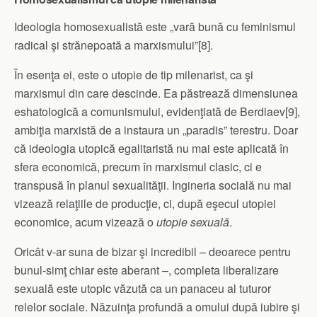
Ideologia homosexualistă este „vară bună cu feminismul
radical şi strănepoată a marxismului”[8].
În esenţa ei, este o utopie de tip milenarist, ca şi
marxismul din care descinde. Ea păstrează dimensiunea
eshatologică a comunismului, evidenţiată de Berdiaev[9],
ambiţia marxistă de a instaura un „paradis” terestru. Doar
că ideologia utopică egalitaristă nu mai este aplicată în
sfera economică, precum în marxismul clasic, ci e
transpusă în planul sexualităţii. Ingineria socială nu mai
vizează relaţiile de producţie, ci, după eşecul utopiei
economice, acum vizează o
utopie sexuală
.
Oricât v-ar suna de bizar şi incredibil – deoarece pentru
bunul-simţ chiar este aberant –, completa liberalizare
sexuală este utopic văzută ca un panaceu al tuturor
relelor sociale. Năzuinţa profundă a omului după iubire şi