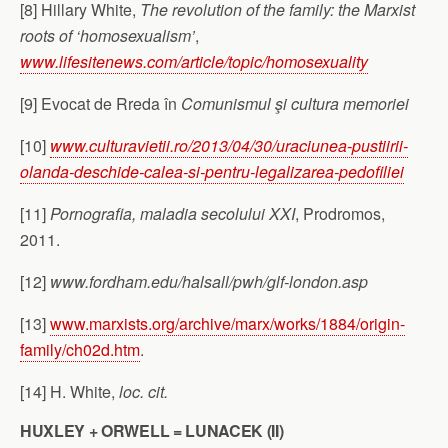
[8] Hillary White,
The revolution of the family: the Marxist
roots of ‘homosexualism’
,
www.lifesitenews.com/article/topic/homosexuality
[9] Evocat de Rreda în
Comunismul şi cultura memoriei
[10]
www.culturavietii.ro/2013/04/30/uraciunea-pustiirii-
olanda-deschide-calea-si-pentru-legalizarea-pedofiliei
[11]
Pornografia, maladia secolului XXI
, Prodromos,
2011.
[12]
www.fordham.edu/halsall/pwh/glf-london.asp
[13]
www.marxists.org/archive/marx/works/1884/origin-
family/ch02d.htm
.
[14] H. White,
loc. cit.
HUXLEY + ORWELL = LUNACEK (II)