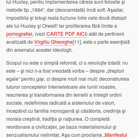
lui Huxley, pentru implementarea căreia sunt folosite şi
metode tip „1984”, dar (deocamdată) încă
soft
. Aşadar,
imposibila şi totuşi reala fuziune între cele două distopii
ale lui Huxley şi Orwell! Iar proliferarea fără limite a
pornografiei
, (vezi
CARTE PDF AICI
) atât de pertinent
analizată de
Virgiliu Gheorghe
[11], este o parte esenţială
din arsenalul acestei ideologii.
Scopul nu este o simplă reformă, ci o
revoluţie totală
: nu
este – şi nici n-a fost vreodată vorba – despre „drepturi
egale” pentru
gay
, ci despre mult mai mult: deconstruirea
tuturor conceptelor întemeietoare ale lumii noastre,
rescrierea şi transformarea din temelii a întregii ordini
sociale, redefinirea radicală a sistemului de valori,
începând cu familia monogamă şi căsătoria, credinţa şi
morala creştină, tradiţia şi naţiunea. O completă
reordonare a civilizaţiei, pe baza materialismului şi
senzualismului nelimitat. Aşa cum proclama „
Manifestul