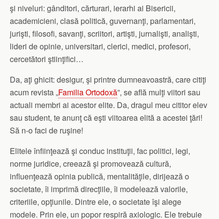
şi niveluri: gânditori, cărturari, ierarhi ai Bisericii,
academicieni, clasă politică, guvernanţi, parlamentari,
jurişti, filosofi, savanţi, scriitori, artişti, jurnalişti, analişti,
lideri de opinie, universitari, clerici, medici, profesori,
cercetători ştiinţifici…
Da, aţi ghicit: desigur, şi printre dumneavoastră, care citiţi
acum revista „
Familia Ortodoxă
”, se află mulţi viitori sau
actuali membri ai acestor elite. Da, dragul meu cititor elev
sau student, te anunţ că eşti viitoarea elită a acestei ţări!
Să n-o faci de ruşine!
Elitele înfiinţează şi conduc instituţii, fac politici, legi,
norme juridice, creează şi promovează cultură,
influenţează opinia publică, mentalităţile, dirijează o
societate, îi imprimă direcţiile, îi modelează valorile,
criteriile, opţiunile. Dintre ele, o societate îşi alege
modele. Prin ele, un popor respiră axiologic. Ele trebuie