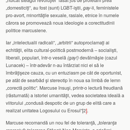
„ridicat steagul revoluţiei” lăsat jos de proletarii prea
„domesticiţi”, au fost (sunt) LGBT-iştii,
gay
-ii, feministele
pro-avort, minorităţile sexuale, rasiale, etnice în numele
cărora se promovează noua ideologie a corectitudinii
politice marcusiene.
Iar „intelectualii radicali”, „arbitrii” autoproclamaţi ai
echităţii, elita cultural-politică postmodernă – socialişti,
liberali, populari, într-o veselă
(gay!)
devălmăşie (cazul
Lunacek) – într-adevăr n-au întârziat nici ei să le
îmbrăţişeze cauza, cu un entuziasm pe cât de oportunist,
pe atât de searbăd şi stereotip în noua sa limbă de lemn
„corectă politic”. Marcuse însuşi, printr-o lectură freudiană
(răsturnată) a istoriei umanităţii, vedea societatea ideală a
viitorului „condusă despotic de un grup de elită care a
realizat unitatea Logosului cu Erosul”[2
]
.
Marcuse recomandă un nou fel de toleranţă, „
toleranţa