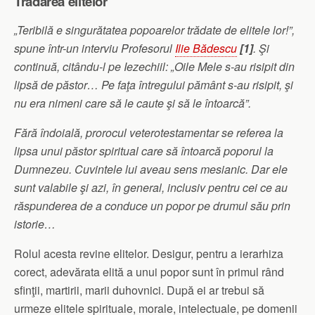
Trădarea elitelor
„Teribilă e singurătatea popoarelor trădate de elitele lor!”,
spune într-un interviu Profesorul
Ilie Bădescu
[1]
. Şi
continuă, citându-l pe Iezechiil: „Oile Mele s-au risipit din
lipsă de păstor… Pe faţa întregului pământ s-au risipit, şi
nu era nimeni care să le caute şi să le întoarcă”.
Fără îndoială, prorocul veterotestamentar se referea la
lipsa unui păstor spiritual care să întoarcă poporul la
Dumnezeu. Cuvintele lui aveau sens mesianic. Dar ele
sunt valabile şi azi, în general, inclusiv pentru cei ce au
răspunderea de a conduce un popor pe drumul său prin
istorie…
Rolul acesta revine elitelor. Desigur, pentru a ierarhiza
corect, adevărata elită a unui popor sunt în primul rând
sfinţii, martirii, marii duhovnici. După ei ar trebui să
urmeze elitele spirituale, morale, intelectuale, pe domenii