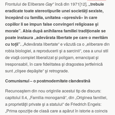
Frontului de Eliberare
Gay
” încă din 1971[12],
„trebuie
eradicate toate stereotipurile unei societăţi sexiste,
începând cu familia, unitatea «opresivă» în care
copiilor li se impun false convingeri religioase şi
morale”.
Abia după anihilarea familiei tradiţionale se
poate instaura „adevărata libertate pe care o merităm
cu toţii”.
„Adevărata libertate” e văzută ca o „eliberare din
robia biologiei, a reproducerii şi a sarcinii”, cea a unui stil
de viaţă complet liberalizat şi poligam, emancipat şi
iresponsabil, în care fidelitatea şi dragostea jertfelnică
sunt „clişee depăşite” şi retrograde.
Comunismul – o postmodernitate clandestină
Recunoaştem din nou originile acestui tip de discurs:
capitolul II.4, „Familia monogamă”, din „Originea familiei,
a proprietăţii private şi a statului” de Friedrich Engels:
„Prima opoziţie de clasă care a apărut în istorie a coincis