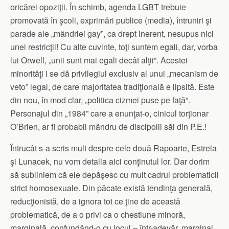
oricărei opoziţii. În schimb, agenda LGBT trebuie
promovată în şcoli, exprimări publice (media), întruniri şi
parade ale „mândriei gay”, ca drept inerent, nesupus nici
unei restricţii! Cu alte cuvinte, toţi suntem egali, dar, vorba
lui Orwell, „unii sunt mai egali decât alţii”. Acestei
minorităţi i se dă privilegiul exclusiv al unui „mecanism de
veto” legal, de care majoritatea tradiţională e lipsită. Este
din nou, în mod clar, „politica cizmei puse pe faţă”.
Personajul din „1984” care a enunţat-o, cinicul torţionar
O’Brien, ar fi probabil mândru de discipolii săi din P.E.!
Întrucât s-a scris mult despre cele două Rapoarte, Estrela
şi Lunacek, nu vom detalia aici conţinutul lor. Dar dorim
să subliniem că ele depăşesc cu mult cadrul problematicii
strict homosexuale. Din păcate există tendinţa generală,
reducţionistă, de a ignora tot ce ţine de această
problematică, de a o privi ca o chestiune minoră,
marginală, confundând-o cu locul – într-adevăr, marginal