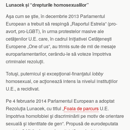
Lunacek și “drepturile homosexualilor”
Aşa cum se ştie, în decembrie 2013 Parlamentul
European a trebuit să respingă „Raportul Estrela” (pro-
avort, pro-LGBT), în urma protestelor masive ale
cetăţenilor U.E. care, în cadrul Iniţiativei Cetăţeneşti
Europene „One of us”, au trimis sute de mii de mesaje
europarlamentarilor, cerându-le să voteze împotriva
criminalei rezoluţii.
Totuşi, puternicul şi excepţional-finanţatul
lobby
homosexual, ce acţionează intens la nivelul instituţiilor
U.E., a recidivat.
Pe 4 februarie 2014 Parlamentul European a adoptat
Rezoluţia Lunacek, cu titlul „
Foaia de parcurs
U.E.
împotriva homofobiei şi discriminării pe motiv de orientare
sexuală şi identitate de gen”. Propusă de eurodeputata