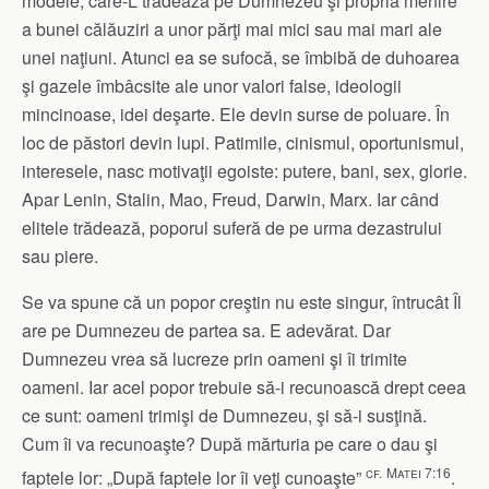
modele, care-L trădează pe Dumnezeu şi propria menire
a bunei călăuziri a unor părţi mai mici sau mai mari ale
unei naţiuni. Atunci ea se sufocă, se îmbibă de duhoarea
şi gazele îmbâcsite ale unor valori false, ideologii
mincinoase, idei deşarte. Ele devin surse de poluare. În
loc de păstori devin lupi. Patimile, cinismul, oportunismul,
interesele, nasc motivaţii egoiste: putere, bani, sex, glorie.
Apar Lenin, Stalin, Mao, Freud, Darwin, Marx. Iar când
elitele trădează, poporul suferă de pe urma dezastrului
sau piere.
Se va spune că un popor creştin nu este singur, întrucât Îl
are pe Dumnezeu de partea sa. E adevărat. Dar
Dumnezeu vrea să lucreze prin oameni şi îi trimite
oameni. Iar acel popor trebuie să-i recunoască drept ceea
ce sunt: oameni trimişi de Dumnezeu, şi să-i susţină.
Cum îi va recunoaşte? După mărturia pe care o dau şi
cf.
Matei 7:16
faptele lor: „După faptele lor îi veţi cunoaşte”
.