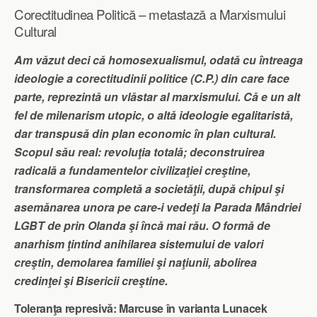
Corectitudinea Politică – metastază a Marxismului
Cultural
Am văzut deci că homosexualismul, odată cu întreaga
ideologie a corectitudinii politice (C.P.) din care face
parte, reprezintă un vlăstar al marxismului. Că e un alt
fel de milenarism utopic, o altă ideologie egalitaristă,
dar transpusă din plan economic în plan cultural.
Scopul său real: revoluţia totală; deconstruirea
radicală a fundamentelor civilizaţiei creştine,
transformarea completă a societăţii, după chipul şi
asemănarea unora pe care-i vedeţi la Parada Mândriei
LGBT de prin Olanda şi încă mai rău. O formă de
anarhism ţintind anihilarea sistemului de valori
creştin, demolarea familiei şi naţiunii, abolirea
credinţei şi Bisericii creştine.
Toleranţa represivă: Marcuse în varianta Lunacek