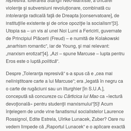
represivă
: tolerarea Stângii Neo-Marxiste, a oricărei
violenţe şi subversiuni revoluţionare, combinată cu
intoleranţa
radicală faţă de Dreapta [conservatoare], de
instituţiile existente şi de orice opoziţie la socialism”[3].
Utopia sa – un vis al unei Noi Lumi a Fericirii, guvernate
de Principiul Plăcerii (Freud) – e numită de Kolakowski
„anarhism romantic”, iar de Young, şi mai relevant:
„marxism erotizat”[4]. „Azi – spune Marcuse – lupta pentru
Eros este o luptă
politică
”.
Despre „Toleranţa represivă” s-a spus că e „cea mai
neliniştitoare carte a lui Marcuse”; era „legată în negru ca
o carte de rugăciuni sau un liturghier [în S.U.A.],
concepută să concureze cu
Cărticica lui Mao
ca «lectură
devoţională» pentru studenţii marxismului”[5]! Acum
înţelegem de unde vine fanatismul socialistelor Laurence
Rossignol, Edite Estrela, Ulrike Lunacek, Zuber? Oare nu
vedem limpede că „Raportul Lunacek” e o aplicare exactă