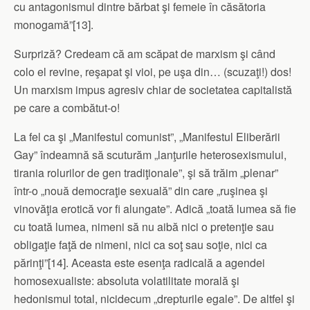
cu antagonismul dintre bărbat şi femeie în căsătoria
monogamă”[13].
Surpriză? Credeam că am scăpat de marxism şi când
colo el revine, reşapat şi vioi, pe uşa din… (scuzaţi!) dos!
Un marxism impus agresiv chiar de societatea capitalistă
pe care a combătut-o!
La fel ca şi „Manifestul comunist”, „Manifestul Eliberării
Gay” îndeamnă să scuturăm „lanţurile heterosexismului,
tirania rolurilor de gen tradiţionale”, şi să trăim „plenar”
într-o „nouă democraţie sexuală” din care „ruşinea şi
vinovăţia erotică vor fi alungate”. Adică „toată lumea să fie
cu toată lumea, nimeni să nu aibă nici o pretenţie sau
obligaţie faţă de nimeni, nici ca soţ sau soţie, nici ca
părinţi”[14]. Aceasta este esenţa radicală a agendei
homosexualiste: absoluta volatilitate morală şi
hedonismul total, nicidecum „drepturile egale”. De altfel şi