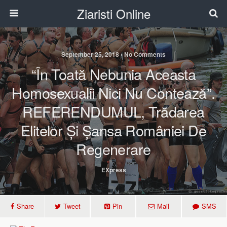
Ziaristi Online
September 25, 2018 • No Comments
“În Toată Nebunia Aceasta
Homosexualii Nici Nu Contează”.
REFERENDUMUL, Trădarea
Elitelor Și Șansa României De
Regenerare
EXpress
Share
Tweet
Pin
Mail
SMS