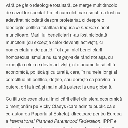
vâră pe gât o ideologie totalitară, ce merge mult dincolo
de cazul lor special. La fel cum nici marxismul n-a fost cu
adevărat niciodată despre proletariat, ci despre o
ideologie politică totalitară impusă
în numele
clasei
muncitoare. Marii lui beneficiari n-au fost niciodată
muncitorii (cu excepţia celor deveniţi activişti), ci
nomenclatura de partid. Tot aşa, nici beneficiarii
homosexualismului nu sunt
gay
-ii de rând (tot aşa, cu
excepţia celor ce devin activişti), ci o anume falsă elită
economică, politică şi culturală, care, în numele lor şi al
corectitudinii politice, deţine, sau doreşte să parvină la
putere, ori la încă şi mai multă putere: la una globală.
Cu titlu de exemplu al implicării elitei din sfera economică
o menţionăm pe Vicky Claeys (care admite public că e
co-autoarea Raportului Estrela), directoare pentru Europa
a
International Planned Parenthood Federation
. IPPF e