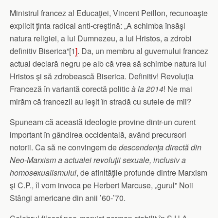
Ministrul francez al Educaţiei, Vincent Peillon, recunoaşte
explicit ţinta radical anti-creştină: „A schimba însăşi
natura religiei, a lui Dumnezeu, a lui Hristos, a zdrobi
definitiv Biserica”[1
]
. Da, un membru al guvernului francez
actual declară negru pe alb că vrea să schimbe natura lui
Hristos şi să zdrobească Biserica. Definitiv! Revoluţia
Franceză în variantă corectă politic
à la 2014
! Ne mai
mirăm că francezii au ieşit în stradă cu sutele de mii?
Spuneam că această ideologie provine dintr-un curent
important în gândirea occidentală, având precursori
notorii. Ca să ne convingem de
descendenţa directă din
Neo-Marxism a actualei revoluţii sexuale, inclusiv a
homosexualismului
, de afinităţile profunde dintre Marxism
şi C.P., îl vom invoca pe Herbert Marcuse, „gurul” Noii
Stângi americane din anii ’60-’70.