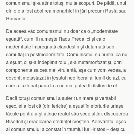
comunismul şi-a atins totuşi multe scopuri. De pildă, unul
din ele a fost abolirea monarhiei în ţări precum Rusia sau
România.
De aceea văd comunismul nu doar ca o „modernitate
eşuată”, cum îl numeşte Radu Preda, ci şi ca o
modernitate impregnată clandestin şi deturnată sub
camuflaj în postmodernitate. Comunismul nu numai că nu
a eşuat, ci şi-a îndeplinit rolul, s-a metamorfozat şi, prin
componenta sa cea mai virulentă, aşa cum vom vedea, a
devenit metastazat în ţesutul neoliberal al lumii de azi, cu
care a fuzionat până la a nu mai putea fi distins de el.
Dacă totuşi comunismul a suferit un mare şi veritabil
eşec, el a fost că (din fericire) a eşuat în eforturile uriaşe
făcute pentru a-şi atinge realul său scop ultim: distrugerea
Bisericii şi eradicarea credinţei creştine. Adevăratul eşec
al comunismului a constat în triumful lui Hristos – deşi cu