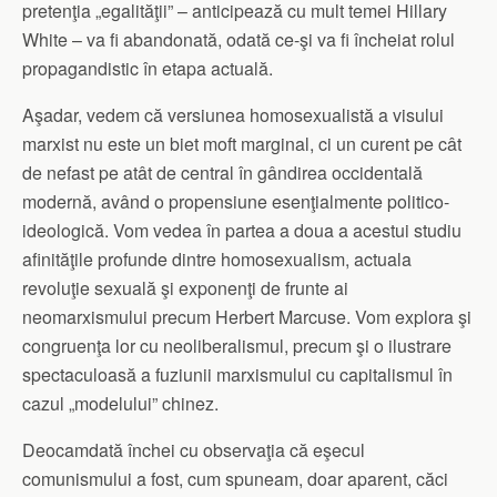
pretenţia „egalităţii” – anticipează cu mult temei Hillary
White – va fi abandonată, odată ce-şi va fi încheiat rolul
propagandistic în etapa actuală.
Aşadar, vedem că versiunea homosexualistă a visului
marxist nu este un biet moft marginal, ci un curent pe cât
de nefast pe atât de central în gândirea occidentală
modernă, având o propensiune esenţialmente politico-
ideologică. Vom vedea în partea a doua a acestui studiu
afinităţile profunde dintre homosexualism, actuala
revoluţie sexuală şi exponenţi de frunte ai
neomarxismului precum Herbert Marcuse. Vom explora şi
congruenţa lor cu neoliberalismul, precum şi o ilustrare
spectaculoasă a fuziunii marxismului cu capitalismul în
cazul „modelului” chinez.
Deocamdată închei cu observaţia că eşecul
comunismului a fost, cum spuneam, doar aparent, căci