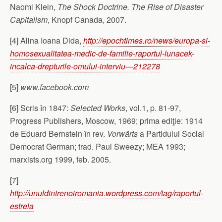
Naomi Klein,
The Shock Doctrine. The Rise of Disaster
Capitalism
, Knopf Canada, 2007.
[4] Alina Ioana Dida,
http://epochtimes.ro/news/europa-si-
homosexualitatea-medic-de-familie-raportul-lunacek-
incalca-drepturile-omului-interviu—212278
[5]
www.facebook.com
[6] Scris în 1847:
Selected Works
, vol.1, p. 81-97,
Progress Publishers, Moscow, 1969; prima ediţie: 1914
de Eduard Bernstein în rev.
Vorwärts
a Partidului Social
Democrat German; trad. Paul Sweezy; MEA 1993;
marxists.org 1999, feb. 2005.
[7]
http://unuldintrenoiromania.wordpress.com/tag/raportul-
estrela