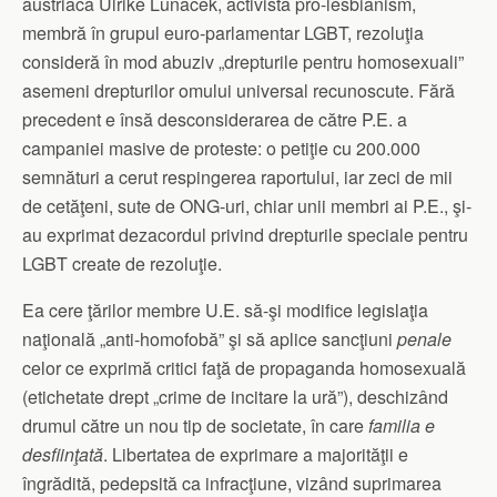
austriacă Ulrike Lunacek, activistă pro-lesbianism,
membră în grupul euro-parlamentar LGBT, rezoluţia
consideră în mod abuziv „drepturile pentru homosexuali”
asemeni drepturilor omului universal recunoscute. Fără
precedent e însă desconsiderarea de către P.E. a
campaniei masive de proteste: o petiţie cu 200.000
semnături a cerut respingerea raportului, iar zeci de mii
de cetăţeni, sute de ONG-uri, chiar unii membri ai P.E., şi-
au exprimat dezacordul privind drepturile speciale pentru
LGBT create de rezoluţie.
Ea cere ţărilor membre U.E. să-şi modifice legislaţia
naţională „anti-homofobă” şi să aplice sancţiuni
penale
celor ce exprimă critici faţă de propaganda homosexuală
(etichetate drept „crime de incitare la ură”), deschizând
drumul către un nou tip de societate, în care
familia e
desfiinţată
. Libertatea de exprimare a majorităţii e
îngrădită, pedepsită ca infracţiune, vizând suprimarea