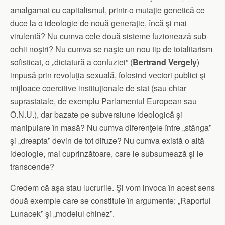
amalgamat cu capitalismul, printr-o mutaţie genetică ce
duce la o ideologie de nouă generaţie, încă şi mai
virulentă? Nu cumva cele două sisteme fuzionează sub
ochii noştri? Nu cumva se naşte un nou tip de totalitarism
sofisticat, o „dictatură a confuziei” (
Bertrand Vergely
)
impusă prin revoluţia sexuală, folosind vectori publici şi
mijloace coercitive instituţionale de stat (sau chiar
suprastatale, de exemplu Parlamentul European sau
O.N.U.), dar bazate pe subversiune ideologică şi
manipulare în masă? Nu cumva diferenţele între „stânga”
şi „dreapta” devin de tot difuze? Nu cumva există o altă
ideologie, mai cuprinzătoare, care le subsumează şi le
transcende?
Credem că aşa stau lucrurile. Şi vom invoca în acest sens
două exemple care se constituie în argumente: „Raportul
Lunacek” şi „modelul chinez”.