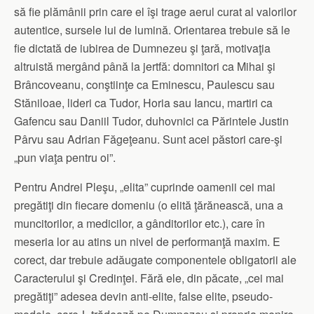
să fie plămânii prin care el îşi trage aerul curat al valorilor
autentice, sursele lui de lumină. Orientarea trebuie să le
fie dictată de iubirea de Dumnezeu şi ţară, motivaţia
altruistă mergând până la jertfă: domnitori ca Mihai şi
Brâncoveanu, conştiinţe ca Eminescu, Paulescu sau
Stăniloae, lideri ca Tudor, Horia sau Iancu, martiri ca
Gafencu sau Daniil Tudor, duhovnici ca Părintele Justin
Pârvu sau Adrian Făgeţeanu. Sunt acei păstori care-şi
„pun viaţa pentru oi”.
Pentru Andrei Pleşu, „elita” cuprinde oamenii cei mai
pregătiţi din fiecare domeniu (o elită ţărănească, una a
muncitorilor, a medicilor, a gânditorilor etc.), care în
meseria lor au atins un nivel de performanţă maxim. E
corect, dar trebuie adăugate componentele obligatorii ale
Caracterului şi Credinţei. Fără ele, din păcate, „cei mai
pregătiţi” adesea devin anti-elite, false elite, pseudo-