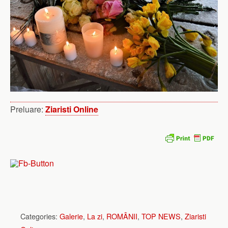
Preluare:
Ziaristi Online
Categories:
Galerie
,
La zi
,
ROMÂNII
,
TOP NEWS
,
Ziaristi