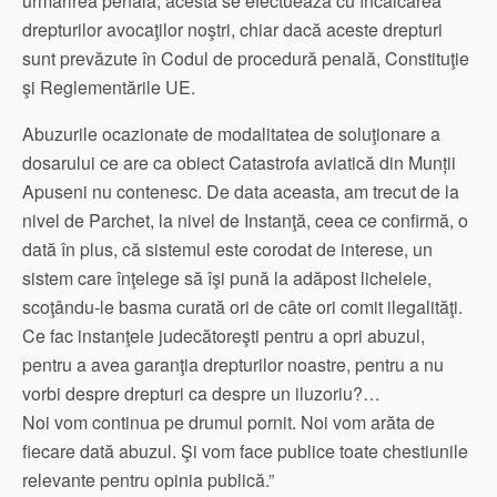
urmărirea penală, acesta se efectuează cu încălcarea
drepturilor avocaţilor noştri, chiar dacă aceste drepturi
sunt prevăzute în Codul de procedură penală, Constituţie
şi Reglementările UE.
Abuzurile ocazionate de modalitatea de soluţionare a
dosarului ce are ca obiect Catastrofa aviatică din Munții
Apuseni nu contenesc. De data aceasta, am trecut de la
nivel de Parchet, la nivel de Instanţă, ceea ce confirmă, o
dată în plus, că sistemul este corodat de interese, un
sistem care înţelege să îşi pună la adăpost lichelele,
scoţându-le basma curată ori de câte ori comit ilegalităţi.
Ce fac instanţele judecătoreşti pentru a opri abuzul,
pentru a avea garanţia drepturilor noastre, pentru a nu
vorbi despre drepturi ca despre un iluzoriu?…
Noi vom continua pe drumul pornit. Noi vom arăta de
fiecare dată abuzul. Şi vom face publice toate chestiunile
relevante pentru opinia publică.”