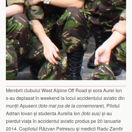
Membrii clubului West Alpine Off Road și sora Aurei Ion
s-au deplasat în weekend la locul accidentului aviatic din
munții Apuseni (
foto mai jos de la comemorare
). Pilotul
Adrian Iovan și studenta Aurelia Ion
(foto sus)
și-au
pierdut viața în accidentul aviatic produs pe 20 ianuarie
2014. Copilotul Răzvan Petrescu și medicii Radu Zamfir