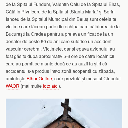
de la Spitalul Fundeni, Valentin Calu de la Spitalul Elias,
Cătălin Pivniceru de la Spitalul „Sfanta Maria” și Sorin
Ianceu de la Spitalul Municipal din Beiuș sunt celelalte
victime care făceau parte din echipa care călătorea de la
București la Oradea pentru a preleva un ficat de la un
donator de peste 60 de ani care suferise un accident
vascular cerebral. Victimele, dar și epava avionului au
fost găsite după aproximativ 5-6 ore de către localnicii
care au pornit pe munte după ce au auzit la știri că
accidentul s-a produs într-o zonă acoperită cu zăpadă,
amintește
Bihor Online
, care prezintă și mesajul Clubului
WAOR
(mai multe
foto aici
).