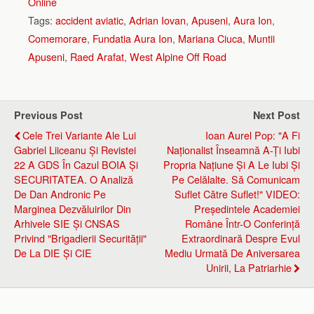
Online
Tags:
accident aviatic
,
Adrian Iovan
,
Apuseni
,
Aura Ion
,
Comemorare
,
Fundatia Aura Ion
,
Mariana Ciuca
,
Muntii
Apuseni
,
Raed Arafat
,
West Alpine Off Road
Previous Post
Next Post
Cele Trei Variante Ale Lui
Ioan Aurel Pop: "A Fi
Gabriel Liiceanu Și Revistei
Naționalist Înseamnă A-Ți Iubi
22 A GDS În Cazul BOIA Și
Propria Națiune Și A Le Iubi Și
SECURITATEA. O Analiză
Pe Celălalte. Să Comunicam
De Dan Andronic Pe
Suflet Către Suflet!" VIDEO:
Marginea Dezvăluirilor Din
Președintele Academiei
Arhivele SIE Și CNSAS
Române Într-O Conferință
Privind "Brigadierii Securității"
Extraordinară Despre Evul
De La DIE Și CIE
Mediu Urmată De Aniversarea
Unirii, La Patriarhie