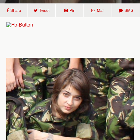
Share
Tweet
Pin
Mail
SMS