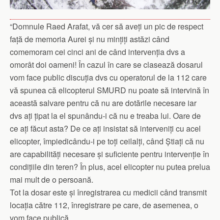
“Domnule Raed Arafat, vă cer să aveți un pic de respect
față de memoria Aurei și nu mințiți astăzi când
comemoram cei cinci ani de când intervenția dvs a
omorât doi oameni! În cazul în care se clasează dosarul
vom face public discuția dvs cu operatorul de la 112 care
vă spunea că elicopterul SMURD nu poate să intervină în
această salvare pentru că nu are dotările necesare iar
dvs ați țipat la el spunându-i că nu e treaba lui. Oare de
ce ați făcut asta? De ce ați insistat să i
nterveniți cu acel
elicopter, împiedicându-i pe toți ceilalți, când Știați că nu
are capabilități necesare și suficiente pentru intervenție în
condițiile din teren? În plus, acel elicopter nu putea prelua
mai mult de o persoană.
Tot la dosar este și înregistrarea cu medicii când transmit
locația către 112, înregistrare pe care, de asemenea, o
vom face publică.