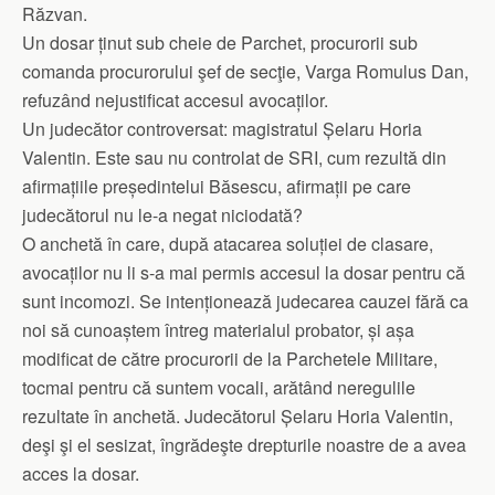
Răzvan.
Un dosar ținut sub cheie de Parchet, procurorii sub
comanda procurorului şef de secţie, Varga Romulus Dan,
refuzând nejustificat accesul avocaților.
Un judecător controversat: magistratul Șelaru Horia
Valentin. Este sau nu controlat de SRI, cum rezultă din
afirmațiile președintelui Băsescu, afirmații pe care
judecătorul nu le-a negat niciodată?
O anchetă în care, după atacarea soluției de clasare,
avocaților nu li s-a mai permis accesul la dosar pentru că
sunt incomozi. Se intenționează judecarea cauzei fără ca
noi să cunoaștem întreg materialul probator, și așa
modificat de către procurorii de la Parchetele Militare,
tocmai pentru că suntem vocali, arătând neregulile
rezultate în anchetă. Judecătorul Șelaru Horia Valentin,
deşi şi el sesizat, îngrădeşte drepturile noastre de a avea
acces la dosar.