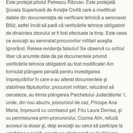
Este protejat pilotul Petrescu Răzvan. Este protejată
Şcoala Superioară de Aviaţie Civilă care a modificat
datele din documentaţia de verificare tehnică a aeronavei
BN2, astfel încât să pară că verificările tehnice obligatorii
de dinaintea zborului ar fi fost efectuate la timp. Este ceea
ce avocaţii au semnalat procurorilor militari aceştia
ignorând. Reiese evidenţa falsului! Se observă cu ochiul
liber că anumite date de pe documentele privind
verificările tehnice obligatorii au fost modificate! Am
formulat plângere penală pentru investigarea
împrejurărilor în care s-au alterat documentele şi
stabilirea făptuitorilor, procurorii militari, refuzând să
cerceteze, au trimis plângerea Parchetului Judecătoriei 1,
unde, din nou abuziv, procurorul de caz, Pricope Ana
Maria, împreună cu comisarul şef, Firu Laura Denisa, şi
cu permisiunea prim-procurorului, Cozma Alin, refuză
accesul la dosar şi, deşi avocaţii au cerut să participe la