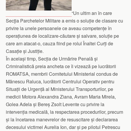
“Un ultim an în care
Secţia Parchetelor Militare a emis o soluție de clasare cu
privire la unele persoanele ce aveau competențe în
operațiunea de localizare-căutare și salvare, soluție pe
care am atacat-o, cauza fiind pe rolul Înaltei Curți de
Casație și Justiție.
În același timp, Secția de Urmărire Penală și
Criminalistică preia ancheta ce îi vizează pe lucrătorii
ROMATSA, membrii Comitetului Ministerial condus de
Mănescu Raluca, lucrătorii Centrului Operativ pentru
Situații de Urgență al Ministerului Transporturilor, pe
medicii Motora Alexandra Ziana, Avram Maria Mirela,
Golea Adela și Bereș Zsolt Levente cu privire la
intervenția medicală, la respectarea procedurilor, precum
și la încetarea manevrelor de resuscitare și declararea
decesului victimei Aurelia Ion, dar și pe pilotul Petrescu