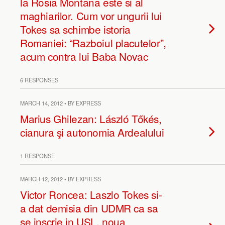
la Rosia Montana este si al
maghiarilor. Cum vor ungurii lui
Tokes sa schimbe istoria
Romaniei: “Razboiul placutelor”,
acum contra lui Baba Novac
6 RESPONSES
MARCH 14, 2012 • BY EXPRESS
Marius Ghilezan: László Tőkés,
cianura şi autonomia Ardealului
1 RESPONSE
MARCH 12, 2012 • BY EXPRESS
Victor Roncea: Laszlo Tokes si-
a dat demisia din UDMR ca sa
se inscrie in USL, noua