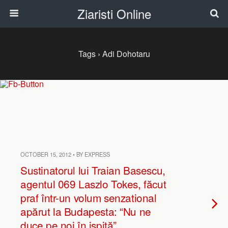
Ziaristi Online
Tags › Adi Dohotaru
OCTOBER 15, 2012 • BY EXPRESS
Sustinatorul lui Traian Basescu,
agentul 069 Laszlo Tokes, făcut
praf într-un volum senzational
apărut la Budapesta: “Nu ne
duce pe noi în ispită”